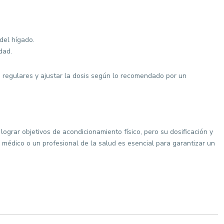
del hígado.
dad.
 regulares y ajustar la dosis según lo recomendado por un
grar objetivos de acondicionamiento físico, pero su dosificación y
médico o un profesional de la salud es esencial para garantizar un