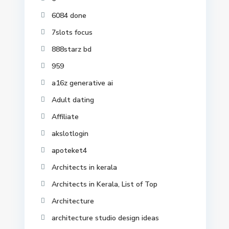
6084 done
7slots focus
888starz bd
959
a16z generative ai
Adult dating
Affiliate
akslotlogin
apoteket4
Architects in kerala
Architects in Kerala, List of Top
Architecture
architecture studio design ideas