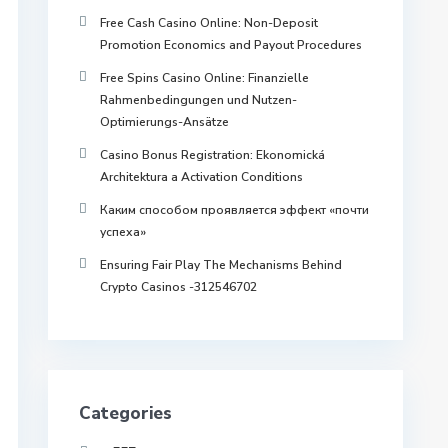
Free Cash Casino Online: Non-Deposit
Promotion Economics and Payout Procedures
Free Spins Casino Online: Finanzielle
Rahmenbedingungen und Nutzen-
Optimierungs-Ansätze
Casino Bonus Registration: Ekonomická
Architektura a Activation Conditions
Каким способом проявляется эффект «почти
успеха»
Ensuring Fair Play The Mechanisms Behind
Crypto Casinos -312546702
Categories