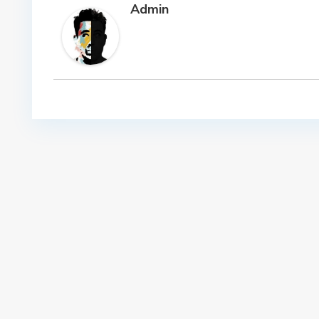
Admin