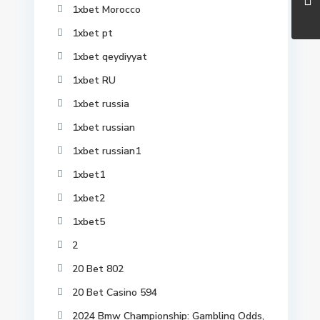
1xbet Morocco
1xbet pt
1xbet qeydiyyat
1xbet RU
1xbet russia
1xbet russian
1xbet russian1
1xbet1
1xbet2
1xbet5
2
20 Bet 802
20 Bet Casino 594
2024 Bmw Championship: Gambling Odds,