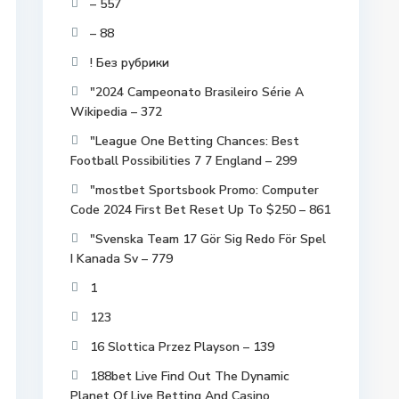
– 557
– 88
! Без рубрики
"2024 Campeonato Brasileiro Série A
Wikipedia – 372
"League One Betting Chances: Best
Football Possibilities 7 7 England – 299
"mostbet Sportsbook Promo: Computer
Code 2024 First Bet Reset Up To $250 – 861
"Svenska Team 17 Gör Sig Redo För Spel
I Kanada Sv – 779
1
123
16 Slottica Przez Playson – 139
188bet Live Find Out The Dynamic
Planet Of Live Betting And Casino