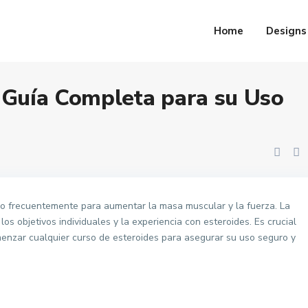
ara su Uso Seguro
Home
Designs
 Guía Completa para su Uso
do frecuentemente para aumentar la masa muscular y la fuerza. La
s objetivos individuales y la experiencia con esteroides. Es crucial
enzar cualquier curso de esteroides para asegurar su uso seguro y