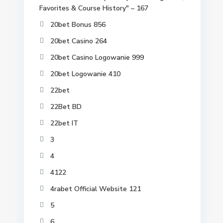
Favorites & Course History" – 167
20bet Bonus 856
20bet Casino 264
20bet Casino Logowanie 999
20bet Logowanie 410
22bet
22Bet BD
22bet IT
3
4
4122
4rabet Official Website 121
5
6