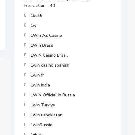
Interaction – 40
1bet5
1w
1Win AZ Casino
1Win Brasil
1WIN Casino Brasil
1win casino spanish
1win fr
1win India
1WIN Official In Russia
1win Turkiye
1win uzbekistan
1winRussia
1xbet