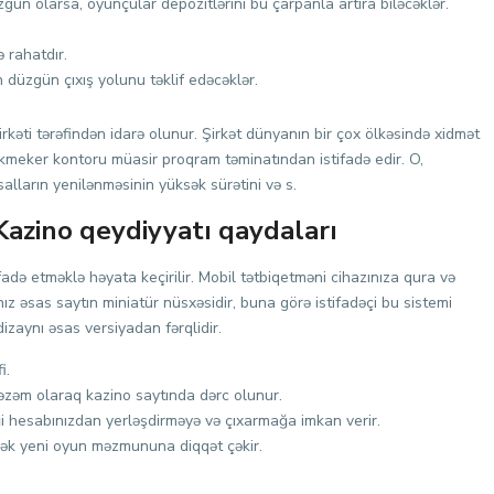
n olarsa, oyunçular depozitlərini bu çarpanla artıra biləcəklər.
 rahatdır.
 düzgün çıxış yolunu təklif edəcəklər.
ti tərəfindən idarə olunur. Şirkət dünyanın bir çox ölkəsində xidmət
kmeker kontoru müasir proqram təminatından istifadə edir. O,
alların yenilənməsinin yüksək sürətini və s.
Kazino qeydiyyatı qaydaları
fadə etməklə həyata keçirilir. Mobil tətbiqetməni cihazınıza qura və
nız əsas saytın miniatür nüsxəsidir, buna görə istifadəçi bu sistemi
zaynı əsas versiyadan fərqlidir.
i.
əm olaraq kazino saytında dərc olunur.
ği hesabınızdan yerləşdirməyə və çıxarmağa imkan verir.
rək yeni oyun məzmununa diqqət çəkir.