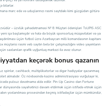
a e-poçt və ya nömrəni təsdiqləmək lazımdır.
ə bilərlər.
mana mərc edə və uduşlarınızı rəsmi saytdakı kimi güzgüdən götürə
üzvüdür – üzvlük şəhadətnaməsi № 8. Müştəri ödənişləri TsUPIS ASC
o yeni işə başlamışdır və hələ də böyük sponsorluq müqavilələri və ya
yarlaşdırılması üçün futbol üzrə Azərbaycan milli komandasının kapitanı
x müştərisi rəsmi veb saytın belə bir çatışmazlığını video yayımların
çün saxlanılan qrafik uyğunluq mərkəzi ilə əvəz olunur.
diyyatdan keçərək bonus qazanın
uz spinlər, cashback, multiplikatorlar və digər hədiyyələr qazanmaq
ilet almalıdır. Öz növbəsində kazino administrasiyası vurğulayır ki,
ticədə pulsuz dəvətnamə əldə edilir. Pin-Up Casino-dan Fortune
r dünyasında səyahətinizi davam etdirmək üçün istifadə etmək üçün
sabın yoxlanılması prosesindən keçmiş istifadəçilər üçün mümkündür,