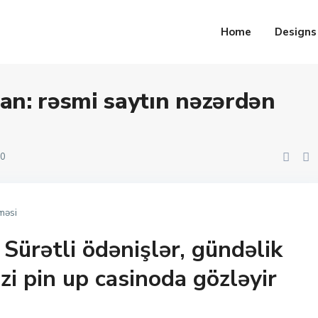
zərdən keçirilməs
Home
Designs
n: rəsmi saytın nəzərdən
0
məsi
 Sürətli ödənişlər, gündəlik
zi pin up casinoda gözləyir