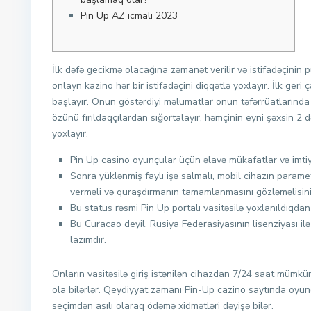
Pin Up AZ icmalı 2023
İlk dəfə gecikmə olacağına zəmanət verilir və istifadəçinin
onlayn kazino hər bir istifadəçini diqqətlə yoxlayır. İlk ge
başlayır. Onun göstərdiyi məlumatlar onun təfərrüatlarında 
özünü fırıldaqçılardan sığortalayır, həmçinin eyni şəxsin 2
yoxlayır.
Pin Up casino oyunçular üçün əlavə mükafatlar və imtiy
Sonra yüklənmiş faylı işə salmalı, mobil cihazın param
verməli və quraşdırmanın tamamlanmasını gözləməlisini
Bu status rəsmi Pin Up portalı vasitəsilə yoxlanıldıqdan
Bu Curacao deyil, Rusiya Federasiyasının lisenziyası il
lazımdır.
Onların vasitəsilə giriş istənilən cihazdan 7/24 saat mümkü
ola bilərlər. Qeydiyyat zamanı Pin-Up cazino saytında oyun
seçimdən asılı olaraq ödəmə xidmətləri dəyişə bilər.