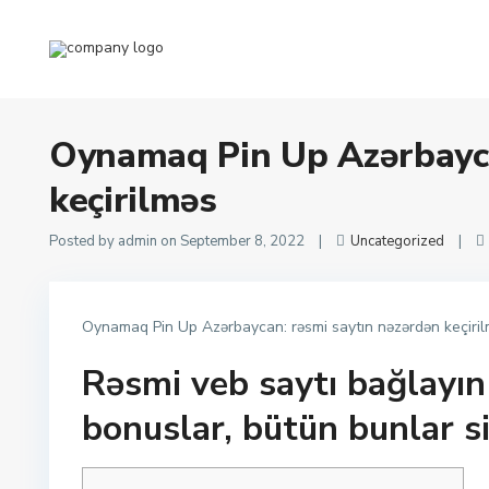
Home
Uncategorized
Oynamaq Pin Up Azərbaycan: rəsmi saytın nə
Oynamaq Pin Up Azərbayca
keçirilməs
Posted by admin on September 8, 2022
|
Uncategorized
|
Oynamaq Pin Up Azərbaycan: rəsmi saytın nəzərdən keçiril
Rəsmi veb saytı bağlayın️
bonuslar, bütün bunlar si