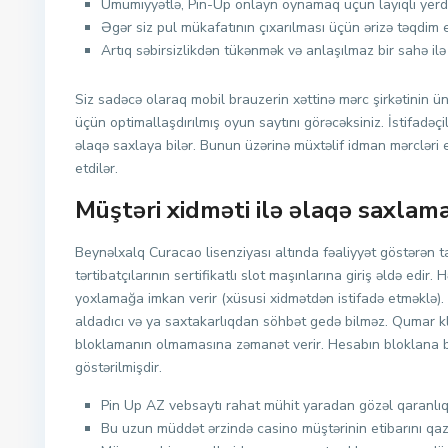
Ümumiyyətlə, Pin-Up onlayn oynamaq üçün layiqli yerdi
Əgər siz pul mükafatının çıxarılması üçün ərizə təqdim 
Artıq səbirsizlikdən tükənmək və anlaşılmaz bir sahə ilə
Siz sadəcə olaraq mobil brauzerin xəttinə mərc şirkətinin ün
üçün optimallaşdırılmış oyun saytını görəcəksiniz. İstifadəç
əlaqə saxlaya bilər. Bunun üzərinə müxtəlif idman mərcləri e
etdilər.
Müştəri xidməti ilə əlaqə saxlama
Beynəlxalq Curacao lisenziyası altında fəaliyyət göstərən t
tərtibatçılarının sertifikatlı slot maşınlarına giriş əldə edi
yoxlamağa imkan verir (xüsusi xidmətdən istifadə etməklə). C
aldadıcı və ya saxtakarlıqdan söhbət gedə bilməz. Qumar klu
bloklamanın olmamasına zəmanət verir. Hesabın bloklana bil
göstərilmişdir.
Pin Up AZ vebsaytı rahat mühit yaradan gözəl qaranlıq
Bu uzun müddət ərzində casino müştərinin etibarını qa