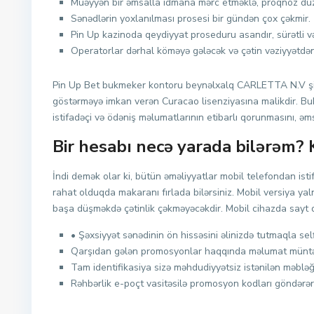
Müəyyən bir əmsalla idmana mərc etməklə, proqnoz düzgü
Sənədlərin yoxlanılması prosesi bir gündən çox çəkmir.
Pin Up kazinoda qeydiyyat proseduru asandır, sürətli və
Operatorlar dərhal köməyə gələcək və çətin vəziyyətdən
Pin Up Bet bukmeker kontoru beynəlxalq CARLETTA N.V şirkə
göstərməyə imkan verən Curacao lisenziyasına malikdir. Bu
istifadəçi və ödəniş məlumatlarının etibarlı qorunmasını, əms
Bir hesabı necə yarada bilərəm? 
İndi demək olar ki, bütün əməliyyatlar mobil telefondan isti
rahat olduqda makaranı fırlada bilərsiniz. Mobil versiya yal
başa düşməkdə çətinlik çəkməyəcəkdir. Mobil cihazda sayt di
• Şəxsiyyət sənədinin ön hissəsini əlinizdə tutmaqla self
Qarşıdan gələn promosyonlar haqqında məlumat müntəz
Tam identifikasiya sizə məhdudiyyətsiz istənilən məblə
Rəhbərlik e-poçt vasitəsilə promosyon kodları göndərə