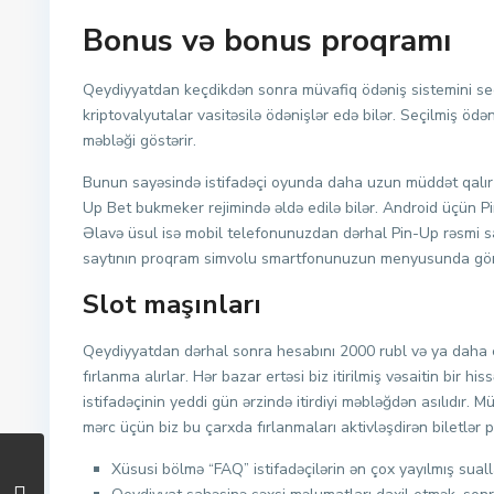
Bonus və bonus proqramı
Qeydiyyatdan keçdikdən sonra müvafiq ödəniş sistemini seçmə
kriptovalyutalar vasitəsilə ödənişlər edə bilər. Seçilmiş ödə
məbləği göstərir.
Bunun sayəsində istifadəçi oyunda daha uzun müddət qalır və
Up Bet bukmeker rejimində əldə edilə bilər. Android üçün Pin
Əlavə üsul isə mobil telefonunuzdan dərhal Pin-Up rəsmi say
saytının proqram simvolu smartfonunuzun menyusunda g
Slot maşınları
Qeydiyyatdan dərhal sonra hesabını 2000 rubl və ya daha
fırlanma alırlar. Hər bazar ertəsi biz itirilmiş vəsaitin bir 
istifadəçinin yeddi gün ərzində itirdiyi məbləğdən asılıdır. 
mərc üçün biz bu çarxda fırlanmaları aktivləşdirən biletlər p
Xüsusi bölmə “FAQ” istifadəçilərin ən çox yayılmış suall