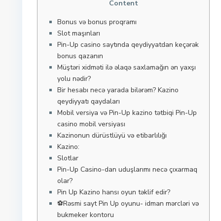
Content
Bonus və bonus proqramı
Slot maşınları
Pin-Up casino saytında qeydiyyatdan keçərək
bonus qazanın
Müştəri xidməti ilə əlaqə saxlamağın ən yaxşı
yolu nədir?
Bir hesabı necə yarada bilərəm? Kazino
qeydiyyatı qaydaları
Mobil versiya və Pin-Up kazino tətbiqi Pin-Up
casino mobil versiyası
Kazinonun dürüstlüyü və etibarlılığı
Kazino:
Slotlar
Pin-Up Casino-dan uduşlarımı necə çıxarmaq
olar?
Pin Up Kazino hansı oyun təklif edir?
⚽Rəsmi sayt Pin Up oyunu- idman mərcləri və
bukmeker kontoru