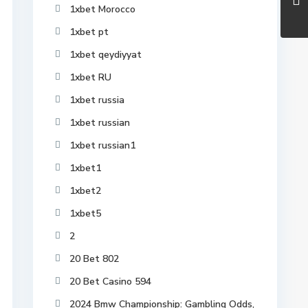
1xbet Morocco
1xbet pt
1xbet qeydiyyat
1xbet RU
1xbet russia
1xbet russian
1xbet russian1
1xbet1
1xbet2
1xbet5
2
20 Bet 802
20 Bet Casino 594
2024 Bmw Championship: Gambling Odds,