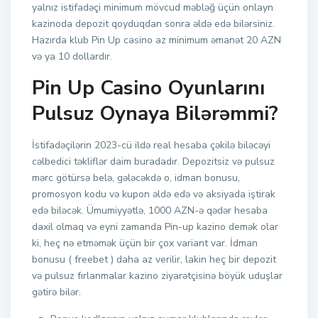
yalnız istifadəçi minimum mövcud məbləğ üçün onlayn
kazinoda depozit qoyduqdan sonra əldə edə bilərsiniz.
Hazırda klub Pin Up casino az minimum əmanət 20 AZN
və ya 10 dollardır.
Pin Up Casino Oyunlarını
Pulsuz Oynaya Bilərəmmi?
İstifadəçilərin 2023-cü ildə real hesaba çəkilə biləcəyi
cəlbedici təkliflər daim buradadır. Depozitsiz və pulsuz
mərc götürsə belə, gələcəkdə o, idman bonusu,
promosyon kodu və kupon əldə edə və aksiyada iştirak
edə biləcək. Ümumiyyətlə, 1000 AZN-ə qədər hesaba
daxil olmaq və eyni zamanda Pin-up kazino demək olar
ki, heç nə etməmək üçün bir çox variant var. İdman
bonusu ( freebet ) daha az verilir, lakin heç bir depozit
və pulsuz fırlanmalar kazino ziyarətçisinə böyük uduşlar
gətirə bilər.