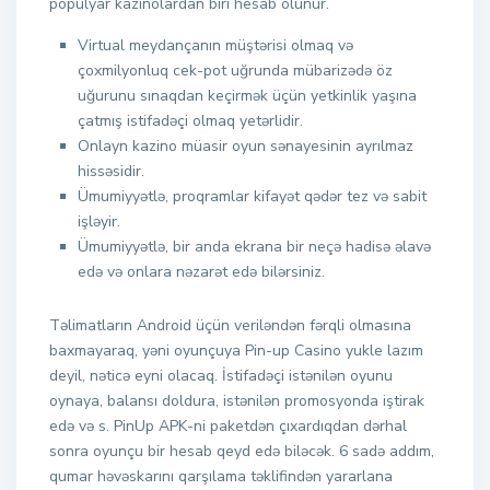
populyar kazinolardan biri hesab olunur.
Virtual meydançanın müştərisi olmaq və
çoxmilyonluq cek-pot uğrunda mübarizədə öz
uğurunu sınaqdan keçirmək üçün yetkinlik yaşına
çatmış istifadəçi olmaq yetərlidir.
Onlayn kazino müasir oyun sənayesinin ayrılmaz
hissəsidir.
Ümumiyyətlə, proqramlar kifayət qədər tez və sabit
işləyir.
Ümumiyyətlə, bir anda ekrana bir neçə hadisə əlavə
edə və onlara nəzarət edə bilərsiniz.
Təlimatların Android üçün veriləndən fərqli olmasına
baxmayaraq, yəni oyunçuya Pin-up Casino yukle lazım
deyil, nəticə eyni olacaq. İstifadəçi istənilən oyunu
oynaya, balansı doldura, istənilən promosyonda iştirak
edə və s. PinUp APK-ni paketdən çıxardıqdan dərhal
sonra oyunçu bir hesab qeyd edə biləcək. 6 sadə addım,
qumar həvəskarını qarşılama təklifindən yararlana