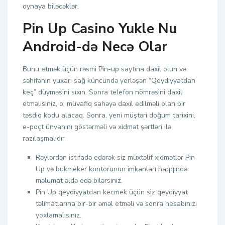
oynaya biləcəklər.
Pin Up Casino Yukle Nu
Android-də Necə Olar
Bunu etmək üçün rəsmi Pin-up saytına daxil olun və
səhifənin yuxarı sağ küncündə yerləşən “Qeydiyyatdan
keç” düyməsini sıxın. Sonra telefon nömrəsini daxil
etməlisiniz, o, müvafiq sahəyə daxil edilməli olan bir
təsdiq kodu alacaq. Sonra, yeni müştəri doğum tarixini,
e-poçt ünvanını göstərməli və xidmət şərtləri ilə
razılaşmalıdır
Rəylərdən istifadə edərək siz müxtəlif xidmətlər Pin
Up və bukmeker kontorunun imkanları haqqında
məlumat əldə edə bilərsiniz.
Pin Up qeydiyyatdan kecmek üçün siz qeydiyyat
təlimatlarına bir-bir əməl etməli və sonra hesabınızı
yoxlamalısınız.