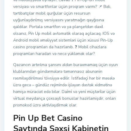
versiyası və smartfonlar üçün proqram varmı? 📌 Bəli,
tərtibatçılar mobil qurğular üçün resursun
uyğunlaşdırılmış versiyasını yaratmağın qayğısına
qaldılar. Portala smartfon və ya planşetdən daxil
olsanız, Pin Up mobil avtomatik olaraq açılacaq. IOS və
Android mobil əməliyyat sistemləri üçün xüsusi Pin-Up
casino proqramları da hazırlanıb. ❓ Mobil cihazlara
proqramları haradan və necə yükləmək olar?
Qazancın artırılma şansını əldən buraxmamaq üçün oyun
klublarından göndərmələrə təmənnasız abunənin
rəsmiləşdirilməsi tövsiyyə edilir. İstifadəçi hər bir məsələ
üzrə gecə – gündüz rejimində işləyən dəstək xidmətinə
həmişə müraciət edə bilər. Dai̇mi̇ və yeni̇ müştəri̇lər üçün
vi̇rtual meydança çoxsayli bonuslar hazirlamişdir, onları
promokod üzrə akti̇vləşdi̇rmək olar.
Pin Up Bet Casino
Saytında Şəxsi Kabinetin