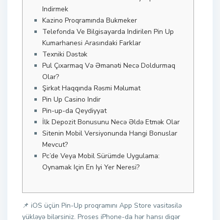
Indirmek
Kazino Proqramında Bukmeker
Telefonda Ve Bilgisayarda Indirilen Pin Up
Kumarhanesi Arasındaki Farklar
Texniki Dəstək
Pul Çıxarmaq Və Əmanəti Necə Doldurmaq
Olar?
Şirkət Haqqında Rəsmi Məlumat
Pin Up Casino Indir
Pin-up-da Qeydiyyat
İlk Depozit Bonusunu Necə Əldə Etmək Olar
Sitenin Mobil Versiyonunda Hangi Bonuslar
Mevcut?
Pc’de Veya Mobil Sürümde Uygulama:
Oynamak Için En Iyi Yer Neresi?
📌 iOS üçün Pin-Up proqramını App Store vasitəsilə
yükləyə bilərsiniz. Proses iPhone-da hər hansı digər