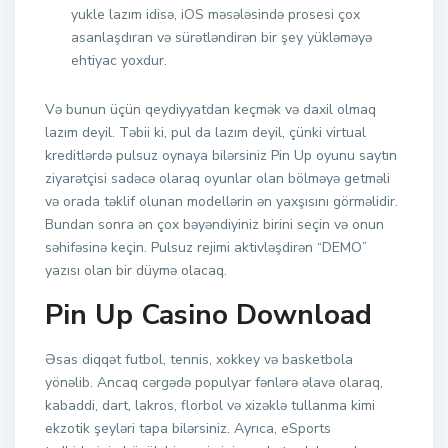
yukle lazım idisə, iOS məsələsində prosesi çox
asanlaşdıran və sürətləndirən bir şey yükləməyə
ehtiyac yoxdur.
Və bunun üçün qeydiyyatdan keçmək və daxil olmaq
lazım deyil. Təbii ki, pul da lazım deyil, çünki virtual
kreditlərdə pulsuz oynaya bilərsiniz Pin Up oyunu saytın
ziyarətçisi sadəcə olaraq oyunlar olan bölməyə getməli
və orada təklif olunan modellərin ən yaxşısını görməlidir.
Bundan sonra ən çox bəyəndiyiniz birini seçin və onun
səhifəsinə keçin. Pulsuz rejimi aktivləşdirən “DEMO”
yazısı olan bir düymə olacaq.
Pin Up Casino Download
Əsas diqqət futbol, ​​tennis, xokkey və basketbola
yönəlib. Ancaq cərgədə populyar fənlərə əlavə olaraq,
kabaddi, dart, lakros, florbol və xizəklə tullanma kimi
ekzotik şeyləri tapa bilərsiniz. Ayrıca, eSports