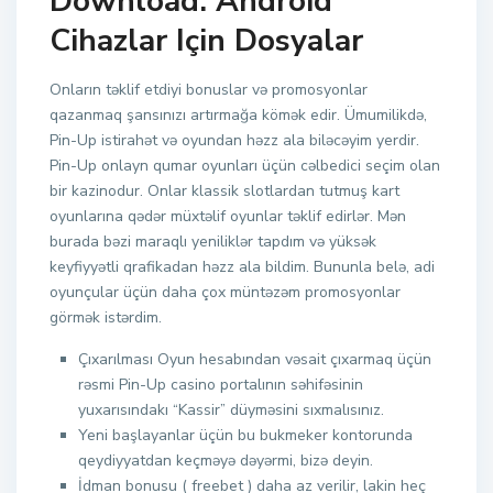
Download: Android
Cihazlar Için Dosyalar
Onların təklif etdiyi bonuslar və promosyonlar
qazanmaq şansınızı artırmağa kömək edir. Ümumilikdə,
Pin-Up istirahət və oyundan həzz ala biləcəyim yerdir.
Pin-Up onlayn qumar oyunları üçün cəlbedici seçim olan
bir kazinodur. Onlar klassik slotlardan tutmuş kart
oyunlarına qədər müxtəlif oyunlar təklif edirlər. Mən
burada bəzi maraqlı yeniliklər tapdım və yüksək
keyfiyyətli qrafikadan həzz ala bildim. Bununla belə, adi
oyunçular üçün daha çox müntəzəm promosyonlar
görmək istərdim.
Çıxarılması Oyun hesabından vəsait çıxarmaq üçün
rəsmi Pin-Up casino portalının səhifəsinin
yuxarısındakı “Kassir” düyməsini sıxmalısınız.
Yeni başlayanlar üçün bu bukmeker kontorunda
qeydiyyatdan keçməyə dəyərmi, bizə deyin.
İdman bonusu ( freebet ) daha az verilir, lakin heç