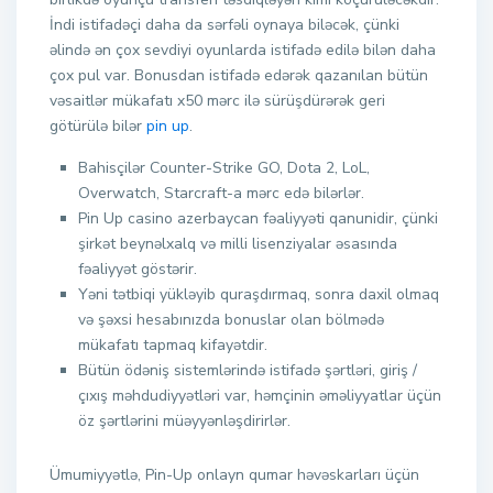
İndi istifadəçi daha da sərfəli oynaya biləcək, çünki
əlində ən çox sevdiyi oyunlarda istifadə edilə bilən daha
çox pul var. Bonusdan istifadə edərək qazanılan bütün
vəsaitlər mükafatı x50 mərc ilə sürüşdürərək geri
götürülə bilər
pin up
.
Bahisçilər Counter-Strike GO, Dota 2, LoL,
Overwatch, Starcraft-a mərc edə bilərlər.
Pin Up casino azerbaycan fəaliyyəti qanunidir, çünki
şirkət beynəlxalq və milli lisenziyalar əsasında
fəaliyyət göstərir.
Yəni tətbiqi yükləyib quraşdırmaq, sonra daxil olmaq
və şəxsi hesabınızda bonuslar olan bölmədə
mükafatı tapmaq kifayətdir.
Bütün ödəniş sistemlərində istifadə şərtləri, giriş /
çıxış məhdudiyyətləri var, həmçinin əməliyyatlar üçün
öz şərtlərini müəyyənləşdirirlər.
Ümumiyyətlə, Pin-Up onlayn qumar həvəskarları üçün