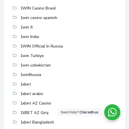
1WIN Casino Brasil
1win casino spanish
1win fr
1win India
1WIN Official In Russia
1win Turkiye
1win uzbekistan
1winRussia
1xbet
1xbet arabic
1xbet AZ Casino
1XBET AZ Giriş
Need Help?
Chat with us
1xbet Bangladesh