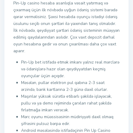
Pin-Up casino hesaba asanlıqla vəsait yatırmaq və
çıxarmaq üçün ilk növbədə uyğun ödəniş sistemi barədə
qərar verməlisiniz. Şəxsi hesabda oyunçu istədiyi ödəniş
üsulunu seçib onun şərtləri ilə yaxından tanış olmalıdır.
İlk növbədə, qeydiyyat şərtləri ödəniş sisteminin müəyyən
edilmiş qaydalarından asılıdır. Çox vaxt depozit dərhal
oyun hesabına gedir və onun çıxarılması daha çox vaxt
aparır.
Pin-Up bet istifadə etmək imkanı yalnız real mərclərə
və ödənişlərə hazır olan qeydiyyatdan keçmiş
oyunçular üçün açıqdır.
Məsələn, pullar elektron pul qabına 2-3 saat
ərzində, bank kartlarına 2-3 günə daxil olurlar.
Maşınlar yüksək sürətlə etibarlı şəkildə işləyəcək,
pullu və ya demo rejimində çarxları rahat şəkildə
fırlatmağa imkan verəcək.
Mərc oyunu müəssisəsinin müdiriyyəti daxil olmaq
şifrəsini pulsuz bərpa edir.
Android məsələsində istifadəçinin Pin Up Casino