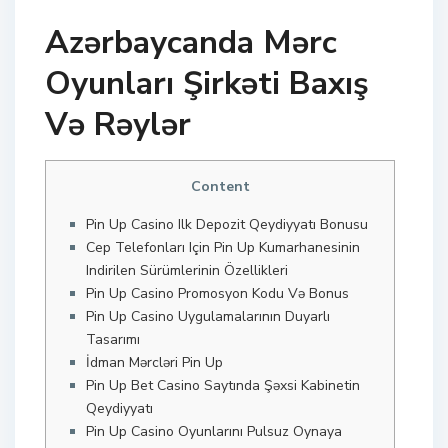
Azərbaycanda Mərc
Oyunları Şirkəti Baxış
Və Rəylər
Content
Pin Up Casino Ilk Depozit Qeydiyyatı Bonusu
Cep Telefonları Için Pin Up Kumarhanesinin
Indirilen Sürümlerinin Özellikleri
Pin Up Casino Promosyon Kodu Və Bonus
Pin Up Casino Uygulamalarının Duyarlı
Tasarımı
İdman Mərcləri Pin Up
Pin Up Bet Casino Saytında Şəxsi Kabinetin
Qeydiyyatı
Pin Up Casino Oyunlarını Pulsuz Oynaya