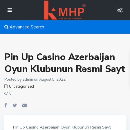
Advanced Search
Pin Up Casino Azerbaijan
Oyun Klubunun Rəsmi Sayt
Posted by admin on August 5, 2022
Uncategorized
0
Pin Up Casino Azerbaijan Oyun Klubunun Rəsmi Saytı