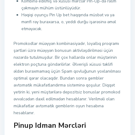
Kombinə edilmiş və xüsusi mərclər Pin-Up-də rəsm
çəkməyin mühüm üstünlüyüdür.
Həqiqi oyunçu Pin Up bet haqqında müsbət və ya
mənfi rəy buraxarsa, o, yeddi durğu işarəsinə əməl
etməyəcək.
Promokodlar müəyyən kombinasiyadır, loyallıq proqramı
şərtləri üzrə müəyyən bonusun aktivləşdirilməsi üçün
nəzərdə tutulmuşdur. Bir çox hallarda onlar müştərinin
elektron poçtuna göndərilirlər. Əlverişli xüsusi təklifi
əldən buraxmamaq üçün Spam qovluğunun yoxlanılması
optimal qərar olacaqdır. Bundan sonra gembler
avtomatik mükafatlandırma sisteminə qoşulur. Diqqət
yetirin ki, yeni müştərilərə depozitsiz bonuslar promokod
əvvəlcədən daxil edilmədən hesablanır. Verilməli olan
mükafatlar avtomatik gemblerin oyun hesabına
hesablanır.
Pinup Idman Mərcləri