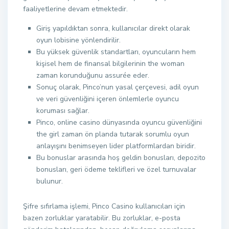
faaliyetlerine devam etmektedir.
Giriş yapıldıktan sonra, kullanıcılar direkt olarak
oyun lobisine yönlendirilir.
Bu yüksek güvenlik standartları, oyuncuların hem
kişisel hem de finansal bilgilerinin the woman
zaman korunduğunu assurée eder.
Sonuç olarak, Pinco’nun yasal çerçevesi, adil oyun
ve veri güvenliğini içeren önlemlerle oyuncu
koruması sağlar.
Pinco, online casino dünyasında oyuncu güvenliğini
the girl zaman ön planda tutarak sorumlu oyun
anlayışını benimseyen lider platformlardan biridir.
Bu bonuslar arasında hoş geldin bonusları, depozito
bonusları, geri ödeme teklifleri ve özel turnuvalar
bulunur.
Şifre sıfırlama işlemi, Pinco Casino kullanıcıları için
bazen zorluklar yaratabilir. Bu zorluklar, e-posta