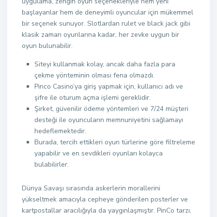
uygulama, zengin oyun seçenekleriyle hem yeni
başlayanlar hem de deneyimli oyuncular için mükemmel
bir seçenek sunuyor. Slotlardan rulet ve black jack gibi
klasik zaman oyunlarına kadar, her zevke uygun bir
oyun bulunabilir.
Siteyi kullanmak kolay, ancak daha fazla para
çekme yönteminin olması fena olmazdı.
Pinco Casino’ya giriş yapmak için, kullanıcı adı ve
şifre ile oturum açma işlemi gereklidir.
Şirket, güvenilir ödeme yöntemleri ve 7/24 müşteri
desteği ile oyuncuların memnuniyetini sağlamayı
hedeflemektedir.
Burada, tercih ettikleri oyun türlerine göre filtreleme
yapabilir ve en sevdikleri oyunları kolayca
bulabilirler.
Dünya Savaşı sırasında askerlerin morallerini
yükseltmek amacıyla cepheye gönderilen posterler ve
kartpostallar aracılığıyla da yaygınlaşmıştır. PinCo tarzı,