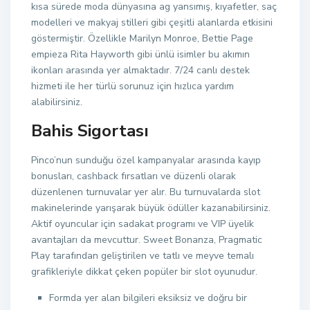
kısa sürede moda dünyasına ag yansımış, kıyafetler, saç
modelleri ve makyaj stilleri gibi çeşitli alanlarda etkisini
göstermiştir. Özellikle Marilyn Monroe, Bettie Page
empieza Rita Hayworth gibi ünlü isimler bu akımın
ikonları arasında yer almaktadır. 7/24 canlı destek
hizmeti ile her türlü sorunuz için hızlıca yardım
alabilirsiniz.
Bahis Sigortası
Pinco’nun sunduğu özel kampanyalar arasında kayıp
bonusları, cashback fırsatları ve düzenli olarak
düzenlenen turnuvalar yer alır. Bu turnuvalarda slot
makinelerinde yarışarak büyük ödüller kazanabilirsiniz.
Aktif oyuncular için sadakat programı ve VIP üyelik
avantajları da mevcuttur. Sweet Bonanza, Pragmatic
Play tarafından geliştirilen ve tatlı ve meyve temalı
grafikleriyle dikkat çeken popüler bir slot oyunudur.
Formda yer alan bilgileri eksiksiz ve doğru bir