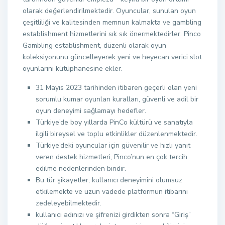
olarak değerlendirilmektedir. Oyuncular, sunulan oyun
çeşitliliği ve kalitesinden memnun kalmakta ve gambling
establishment hizmetlerini sık sık önermektedirler. Pinco
Gambling establishment, düzenli olarak oyun
koleksiyonunu güncelleyerek yeni ve heyecan verici slot
oyunlarını kütüphanesine ekler.
31 Mayıs 2023 tarihinden itibaren geçerli olan yeni
sorumlu kumar oyunları kuralları, güvenli ve adil bir
oyun deneyimi sağlamayı hedefler.
Türkiye’de boy yıllarda PinCo kültürü ve sanatıyla
ilgili bireysel ve toplu etkinlikler düzenlenmektedir.
Türkiye’deki oyuncular için güvenilir ve hızlı yanıt
veren destek hizmetleri, Pinco’nun en çok tercih
edilme nedenlerinden biridir.
Bu tür şikayetler, kullanıcı deneyimini olumsuz
etkilemekte ve uzun vadede platformun itibarını
zedeleyebilmektedir.
kullanıcı adınızı ve şifrenizi girdikten sonra “Giriş”