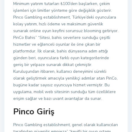
Minimum yatırım tutarları ₺100’den başlarken, çekim
işlemleri için limitler yönteme göre değişiklik gösterir.
Pinco Gambling establishment, Türkiye’deki oyunculara
kolay yatırım, hızlı ödeme ve maksimum güvenlik
sunarak online oyun keyfini sorunsuz blooming getiriyor.
PinCo Bahis” “Sitesi, bahis severlere sunduğu çeşitli
hizmetler ve eğlenceli oyunlar ile öne çıkan bir
platformdur. İlk olarak, bahis dünyasına adım attığı
günden beri, oyunculara farklı oyun kategorilerinde
geniş bir yelpaze sunarak dikkat çekmiştir.
Kuruluşundan itibaren, kullanıcı deneyimini sürekli
olarak geliştirmek amacıyla yenilikçi adımlar atan PinCo,
bugüne kadar sayısız oyuncuya hizmet vermiştir. Bu
uygulama, mobil web sitesinin sunduğu tüm özelliklere
erişim sağlar ve bazı uvant avantajlar da sunar.
Pinco Giriş
Pinco Gambling establishment, genel olarak kullanıcıları
tarafından güvenilir empieza” “keyifli bir oyun ortamı