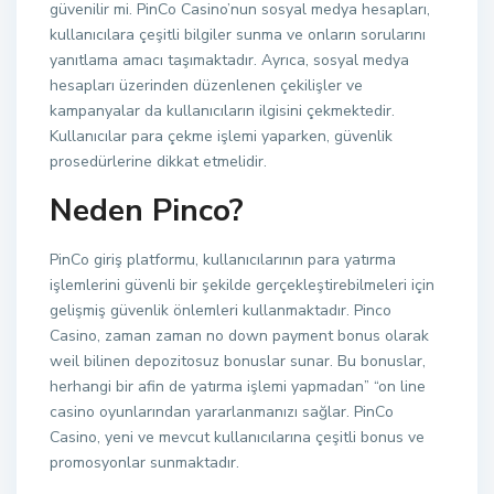
güvenilir mi. PinCo Casino’nun sosyal medya hesapları,
kullanıcılara çeşitli bilgiler sunma ve onların sorularını
yanıtlama amacı taşımaktadır. Ayrıca, sosyal medya
hesapları üzerinden düzenlenen çekilişler ve
kampanyalar da kullanıcıların ilgisini çekmektedir.
Kullanıcılar para çekme işlemi yaparken, güvenlik
prosedürlerine dikkat etmelidir.
Neden Pinco?
PinCo giriş platformu, kullanıcılarının para yatırma
işlemlerini güvenli bir şekilde gerçekleştirebilmeleri için
gelişmiş güvenlik önlemleri kullanmaktadır. Pinco
Casino, zaman zaman no down payment bonus olarak
weil bilinen depozitosuz bonuslar sunar. Bu bonuslar,
herhangi bir afin de yatırma işlemi yapmadan” “on line
casino oyunlarından yararlanmanızı sağlar. PinCo
Casino, yeni ve mevcut kullanıcılarına çeşitli bonus ve
promosyonlar sunmaktadır.