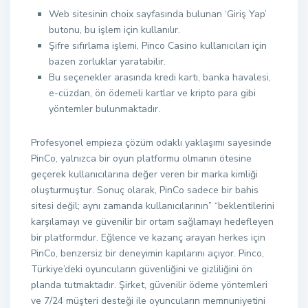
Web sitesinin choix sayfasında bulunan ‘Giriş Yap’
butonu, bu işlem için kullanılır.
Şifre sıfırlama işlemi, Pinco Casino kullanıcıları için
bazen zorluklar yaratabilir.
Bu seçenekler arasında kredi kartı, banka havalesi,
e-cüzdan, ön ödemeli kartlar ve kripto para gibi
yöntemler bulunmaktadır.
Profesyonel empieza çözüm odaklı yaklaşımı sayesinde
PinCo, yalnızca bir oyun platformu olmanın ötesine
geçerek kullanıcılarına değer veren bir marka kimliği
oluşturmuştur. Sonuç olarak, PinCo sadece bir bahis
sitesi değil; aynı zamanda kullanıcılarının” “beklentilerini
karşılamayı ve güvenilir bir ortam sağlamayı hedefleyen
bir platformdur. Eğlence ve kazanç arayan herkes için
PinCo, benzersiz bir deneyimin kapılarını açıyor. Pinco,
Türkiye’deki oyuncuların güvenliğini ve gizliliğini ön
planda tutmaktadır. Şirket, güvenilir ödeme yöntemleri
ve 7/24 müşteri desteği ile oyuncuların memnuniyetini