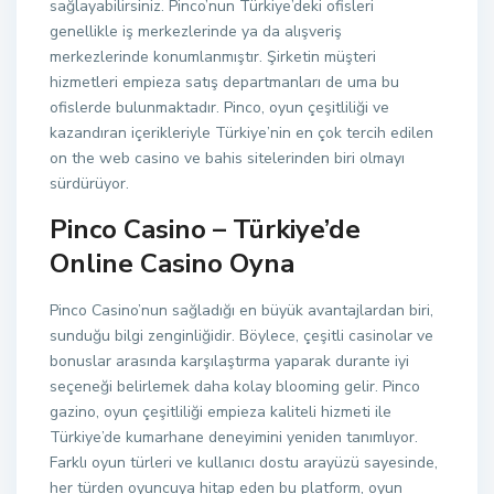
sağlayabilirsiniz. Pinco’nun Türkiye’deki ofisleri
genellikle iş merkezlerinde ya da alışveriş
merkezlerinde konumlanmıştır. Şirketin müşteri
hizmetleri empieza satış departmanları de uma bu
ofislerde bulunmaktadır. Pinco, oyun çeşitliliği ve
kazandıran içerikleriyle Türkiye’nin en çok tercih edilen
on the web casino ve bahis sitelerinden biri olmayı
sürdürüyor.
Pinco Casino – Türkiye’de
Online Casino Oyna
Pinco Casino’nun sağladığı en büyük avantajlardan biri,
sunduğu bilgi zenginliğidir. Böylece, çeşitli casinolar ve
bonuslar arasında karşılaştırma yaparak durante iyi
seçeneği belirlemek daha kolay blooming gelir. Pinco
gazino, oyun çeşitliliği empieza kaliteli hizmeti ile
Türkiye’de kumarhane deneyimini yeniden tanımlıyor.
Farklı oyun türleri ve kullanıcı dostu arayüzü sayesinde,
her türden oyuncuya hitap eden bu platform, oyun