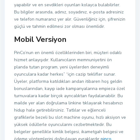
yapabilir ve en sevdikleri oyunları kolayca bulabilirler.
Bu bilgiler arasında, adınız, soyadınız, e-posta adresiniz
ve telefon numaranız yer alır. Güvenliğiniz için, şifrenizin
güçlü ve tahmin edilmesi zor olması önemlidir.
Mobil Versiyon
PinCo’nun en önemli özelliklerinden biri, müşteri odaklı
hizmet anlayışıdır. Kullanıcıların memnuniyetini ön
planda tutan program, yeni üyelerden deneyimli
oyunculara kadar herkes” “için cazip teklifler sunar.
Üyeler, platforma katıldıkları andan itibaren hoş geldin
bonuslarından, kayıp iade kampanyalarına empieza özel
turnuvalara kadar birçok ayrıcalıktan faydalanabilir. Bu
mailde yer alan doğrulama linkine tıklayarak hesabınızı
hidup hale getirebilirsiniz. Tatlılar ve eğlenceli
grafiklerle bezeli bu slot machine oyunu, hızlı aksiyon ve
yüksek ödüllerle oyuncularını cezbetmektedir. Bu
belgeler genellikle kimlik belgesi, ikametgah belgesi ve
ödeme yöntemlerini doğrulayan evraklardır
pinco
.