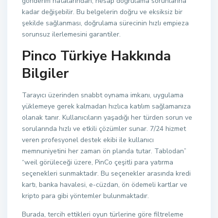
gönderim hatalarından, hesap doğrulama sorunlarına
kadar değişebilir. Bu belgelerin doğru ve eksiksiz bir
şekilde sağlanması, doğrulama sürecinin hızlı empieza
sorunsuz ilerlemesini garantiler.
Pinco Türkiye Hakkında
Bilgiler
Tarayıcı üzerinden snabbt oynama imkanı, uygulama
yüklemeye gerek kalmadan hızlıca katılım sağlamanıza
olanak tanır. Kullanıcıların yaşadığı her türden sorun ve
sorularında hızlı ve etkili çözümler sunar. 7/24 hizmet
veren profesyonel destek ekibi ile kullanıcı
memnuniyetini her zaman ön planda tutar. Tablodan”
“weil görüleceği üzere, PinCo çeşitli para yatırma
seçenekleri sunmaktadır. Bu seçenekler arasında kredi
kartı, banka havalesi, e-cüzdan, ön ödemeli kartlar ve
kripto para gibi yöntemler bulunmaktadır.
Burada, tercih ettikleri oyun türlerine göre filtreleme