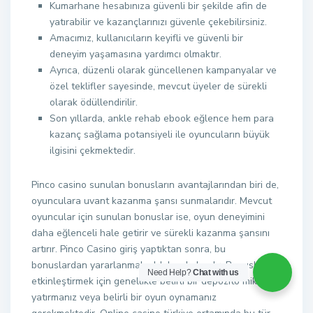
Kumarhane hesabınıza güvenli bir şekilde afin de
yatırabilir ve kazançlarınızı güvenle çekebilirsiniz.
Amacımız, kullanıcıların keyifli ve güvenli bir
deneyim yaşamasına yardımcı olmaktır.
Ayrıca, düzenli olarak güncellenen kampanyalar ve
özel teklifler sayesinde, mevcut üyeler de sürekli
olarak ödüllendirilir.
Son yıllarda, ankle rehab ebook eğlence hem para
kazanç sağlama potansiyeli ile oyuncuların büyük
ilgisini çekmektedir.
Pinco casino sunulan bonusların avantajlarından biri de,
oyunculara uvant kazanma şansı sunmalarıdır. Mevcut
oyuncular için sunulan bonuslar ise, oyun deneyimini
daha eğlenceli hale getirir ve sürekli kazanma şansını
artırır. Pinco Casino giriş yaptıktan sonra, bu
bonuslardan yararlanmak oldukça kolaydır. Bonusları
Need Help?
Chat with us
etkinleştirmek için genellikle belirli bir depozito miktarı
yatırmanız veya belirli bir oyun oynamanız