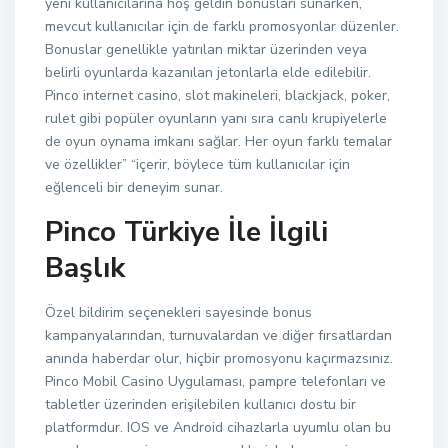
yeni kullanıcılarına hoş geldin bonusları sunarken,
mevcut kullanıcılar için de farklı promosyonlar düzenler.
Bonuslar genellikle yatırılan miktar üzerinden veya
belirli oyunlarda kazanılan jetonlarla elde edilebilir.
Pinco internet casino, slot makineleri, blackjack, poker,
rulet gibi popüler oyunların yanı sıra canlı krupiyelerle
de oyun oynama imkanı sağlar. Her oyun farklı temalar
ve özellikler” “içerir, böylece tüm kullanıcılar için
eğlenceli bir deneyim sunar.
Pinco Türkiye İle İlgili
Başlık
Özel bildirim seçenekleri sayesinde bonus
kampanyalarından, turnuvalardan ve diğer fırsatlardan
anında haberdar olur, hiçbir promosyonu kaçırmazsınız.
Pinco Mobil Casino Uygulaması, pampre telefonları ve
tabletler üzerinden erişilebilen kullanıcı dostu bir
platformdur. IOS ve Android cihazlarla uyumlu olan bu