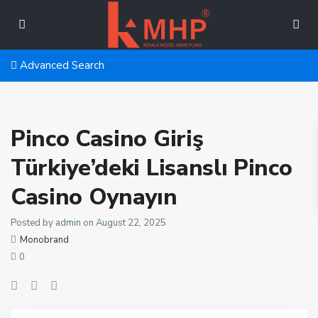
Advanced Search
Pinco Casino Giriş
Türkiye’deki Lisanslı Pinco
Casino Oynayın
Posted by admin on August 22, 2025
Monobrand
0