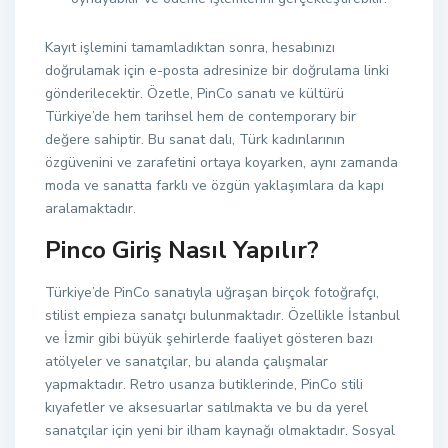
Kayıt işlemini tamamladıktan sonra, hesabınızı
doğrulamak için e-posta adresinize bir doğrulama linki
gönderilecektir. Özetle, PinCo sanatı ve kültürü
Türkiye’de hem tarihsel hem de contemporary bir
değere sahiptir. Bu sanat dalı, Türk kadınlarının
özgüvenini ve zarafetini ortaya koyarken, aynı zamanda
moda ve sanatta farklı ve özgün yaklaşımlara da kapı
aralamaktadır.
Pinco Giriş Nasıl Yapılır?
Türkiye’de PinCo sanatıyla uğraşan birçok fotoğrafçı,
stilist empieza sanatçı bulunmaktadır. Özellikle İstanbul
ve İzmir gibi büyük şehirlerde faaliyet gösteren bazı
atölyeler ve sanatçılar, bu alanda çalışmalar
yapmaktadır. Retro usanza butiklerinde, PinCo stili
kıyafetler ve aksesuarlar satılmakta ve bu da yerel
sanatçılar için yeni bir ilham kaynağı olmaktadır. Sosyal