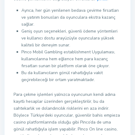
Ayrıca, her gün yenilenen bedava çevirme fırsatları
ve yatırım bonusları da oyunculara ekstra kazanç
sağlar.
Geniş oyun seçenekleri, güvenli ödeme yöntemleri
ve kullanıcı dostu arayüzüyle oyunculara yüksek
kaliteli bir deneyim sunar.
Pinco Mobil Gambling establishment Uygulaması,
kullanıcılarına hem eğlence hem para kazanç
fırsatları sunan bir platform olarak öne çıkıyor.
Bu da kullanıcıların gönül rahatlığıyla vakit
geçirebileceği bir ortam yaratmaktadır.
Para çekme işlemleri yalnızca oyuncunun kendi adına
kayıtlı hesaplar üzerinden gerçekleştirilir, bu da
sahtekarlık ve dolandırıcılık risklerini en aza indirir.
Böylece Türkiye’deki oyuncular, güvenilir bahis empieza
casino platformlarında olduğu gibi Pinco’da de uma
gönül rahatlığıyla işlem yapabilir. Pinco On line casino,