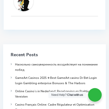
Recent Posts
Насколько самоуверенность воздействует на понимание
побед
GameArt Casinos 2025 ⭐ Best GameArt casino Dr Bet Login
login Gambling enterprise Bonuses & The Harbors
Online Casino’s in Nederland: Regelgeving en Praktische
Need Help?
Chat with us
Vereisten
Casino Français Online: Cadre Régulateur et Optimisation