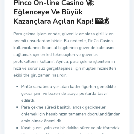
Pinco On-line Casino 🚀:
Eğlenceye Ve Büyük
Kazançlara Açılan Kapı! 🎰💰
Para çekme işlemlerinde, güvenlik empieza gizlilik en
önemli unsurlardan biridir. Bu nedenle, PinCo Casino,
kullanıcılarının finansal bilgilerinin güvende kalmasını
sağlamak için en kid teknolojileri ve güvenlik
protokollerini kullanır. Ayrıca, para çekme işlemlerinin
hızlı ve sorunsuz gerçekleşmesi için müşteri hizmetleri
ekibi the girl zaman hazırdır.
PinCo sanatında yer alan kadın figürleri genellikle
çekici, şirin ve bazen de alaycı pozlarda tasvir
edilirdi.
Para çekme süreci basittir, ancak gecikmeleri
önlemek için hesabınızın tamamen doğrulandığından
emin olmak önemlidir.
Kayıt işlemi yalnızca bir dakika sürer ve platformdaki