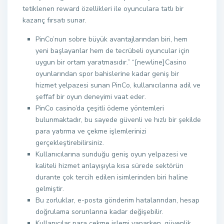
tetiklenen reward özellikleri ile oyunculara tatlı bir
kazanç fırsatı sunar.
PinCo’nun sobre büyük avantajlarından biri, hem
yeni başlayanlar hem de tecrübeli oyuncular için
uygun bir ortam yaratmasıdır.” “[newline]Casino
oyunlarından spor bahislerine kadar geniş bir
hizmet yelpazesi sunan PinCo, kullanıcılarına adil ve
şeffaf bir oyun deneyimi vaat eder.
PinCo casino’da çeşitli ödeme yöntemleri
bulunmaktadır, bu sayede güvenli ve hızlı bir şekilde
para yatırma ve çekme işlemlerinizi
gerçekleştirebilirsiniz.
Kullanıcılarına sunduğu geniş oyun yelpazesi ve
kaliteli hizmet anlayışıyla kısa sürede sektörün
durante çok tercih edilen isimlerinden biri haline
gelmiştir.
Bu zorluklar, e-posta gönderim hatalarından, hesap
doğrulama sorunlarına kadar değişebilir.
Kullanıcılar para çekme işlemi yaparken, güvenlik