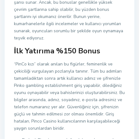
şansı sunar. Ancak, bu bonuslar genellikle yüksek
çevrim şartlarına sahip olabilir, bu yüzden bonus
şartlarını iyi okumanız önerilir. Bunun yerine,
kumarhanelerle ilgili incelemeler ve kullanıcı yorumları
sunarak, oyuncuları sorumlu bir şekilde oyun oynamaya
teşvik ediyoruz.
İlk Yatırıma %150 Bonus
“PinCo kızı” olarak anılan bu figürler, feminenlik ve
çekiciliği vurgulayan pozlarıyla tanınır. Tüm bu adımları
tamamladıktan sonra artık kullanıcı adınız ve şifrenizle
Pinko gambling establishment giriş yapabilir, dilediğiniz
oyunu oynayabilir veya bahislerinizi oluşturabilirsiniz. Bu
bilgiler arasında, adınız, soyadınız, e-posta adresiniz ve
telefon numaranız yer alır. Güvenliğiniz için, şifrenizin
güçlü ve tahmin edilmesi zor olması önemlidir. Giriş
hataları, Pinco Casino kullanıcılarının karşılaşabileceği
yaygın sorunlardan biridir.