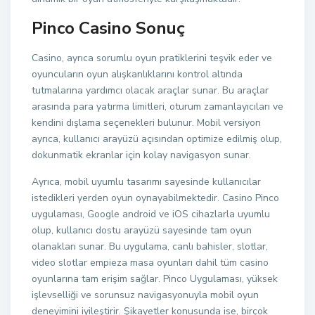
Pinco Casino Sonuç
Casino, ayrıca sorumlu oyun pratiklerini teşvik eder ve
oyuncuların oyun alışkanlıklarını kontrol altında
tutmalarına yardımcı olacak araçlar sunar. Bu araçlar
arasında para yatırma limitleri, oturum zamanlayıcıları ve
kendini dışlama seçenekleri bulunur. Mobil versiyon
ayrıca, kullanıcı arayüzü açısından optimize edilmiş olup,
dokunmatik ekranlar için kolay navigasyon sunar.
Ayrıca, mobil uyumlu tasarımı sayesinde kullanıcılar
istedikleri yerden oyun oynayabilmektedir. Casino Pinco
uygulaması, Google android ve iOS cihazlarla uyumlu
olup, kullanıcı dostu arayüzü sayesinde tam oyun
olanakları sunar. Bu uygulama, canlı bahisler, slotlar,
video slotlar empieza masa oyunları dahil tüm casino
oyunlarına tam erişim sağlar. Pinco Uygulaması, yüksek
işlevselliği ve sorunsuz navigasyonuyla mobil oyun
deneyimini iyileştirir. Şikayetler konusunda ise, birçok