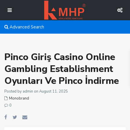
Advanced Search
Pinco Giriş Casino Online
Gambling Establishment
Oyunları Ve Pinco İndirme
Posted by admin on August 11, 2025
Monobrand
0