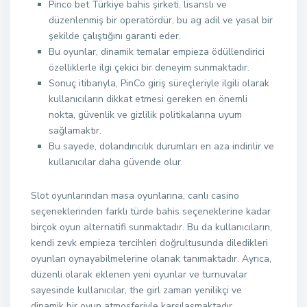
Pinco bet Türkiye bahis şirketi, lisanslı ve
düzenlenmiş bir operatördür, bu ag adil ve yasal bir
şekilde çalıştığını garanti eder.
Bu oyunlar, dinamik temalar empieza ödüllendirici
özelliklerle ilgi çekici bir deneyim sunmaktadır.
Sonuç itibarıyla, PinCo giriş süreçleriyle ilgili olarak
kullanıcıların dikkat etmesi gereken en önemli
nokta, güvenlik ve gizlilik politikalarına uyum
sağlamaktır.
Bu sayede, dolandırıcılık durumları en aza indirilir ve
kullanıcılar daha güvende olur.
Slot oyunlarından masa oyunlarına, canlı casino
seçeneklerinden farklı türde bahis seçeneklerine kadar
birçok oyun alternatifi sunmaktadır. Bu da kullanıcıların,
kendi zevk empieza tercihleri doğrultusunda diledikleri
oyunları oynayabilmelerine olanak tanımaktadır. Ayrıca,
düzenli olarak eklenen yeni oyunlar ve turnuvalar
sayesinde kullanıcılar, the girl zaman yenilikçi ve
dinamik bir oyun atmosferiyle karşılaşmaktadır.