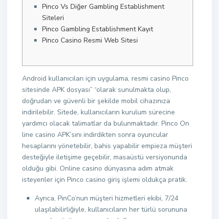
Pinco Vs Diğer Gambling Establishment
Siteleri
Pinco Gambling Establishment Kayıt
Pinco Casino Resmi Web Sitesi
Android kullanıcıları için uygulama, resmi casino Pinco
sitesinde APK dosyası” “olarak sunulmakta olup,
doğrudan ve güvenli bir şekilde mobil cihazınıza
indirilebilir. Sitede, kullanıcıların kurulum sürecine
yardımcı olacak talimatlar da bulunmaktadır. Pinco On
line casino APK’sını indirdikten sonra oyuncular
hesaplarını yönetebilir, bahis yapabilir empieza müşteri
desteğiyle iletişime geçebilir, masaüstü versiyonunda
olduğu gibi. Online casino dünyasına adım atmak
isteyenler için Pinсo casino giriş işlemi oldukça pratik.
Ayrıca, PinCo’nun müşteri hizmetleri ekibi, 7/24
ulaşılabilirliğiyle, kullanıcıların her türlü sorununa