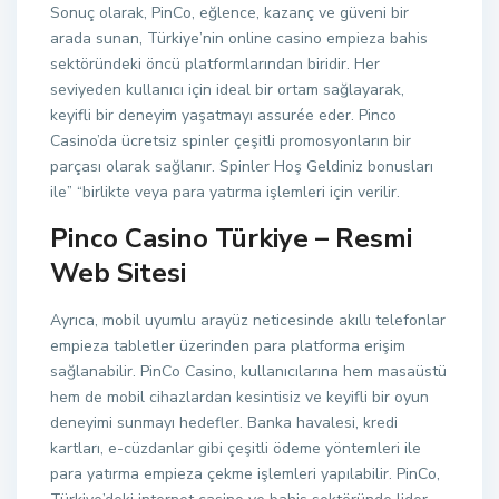
Sonuç olarak, PinCo, eğlence, kazanç ve güveni bir
arada sunan, Türkiye’nin online casino empieza bahis
sektöründeki öncü platformlarından biridir. Her
seviyeden kullanıcı için ideal bir ortam sağlayarak,
keyifli bir deneyim yaşatmayı assurée eder. Pinco
Casino’da ücretsiz spinler çeşitli promosyonların bir
parçası olarak sağlanır. Spinler Hoş Geldiniz bonusları
ile” “birlikte veya para yatırma işlemleri için verilir.
Pinco Casino Türkiye – Resmi
Web Sitesi
Ayrıca, mobil uyumlu arayüz neticesinde akıllı telefonlar
empieza tabletler üzerinden para platforma erişim
sağlanabilir. PinCo Casino, kullanıcılarına hem masaüstü
hem de mobil cihazlardan kesintisiz ve keyifli bir oyun
deneyimi sunmayı hedefler. Banka havalesi, kredi
kartları, e-cüzdanlar gibi çeşitli ödeme yöntemleri ile
para yatırma empieza çekme işlemleri yapılabilir. PinCo,