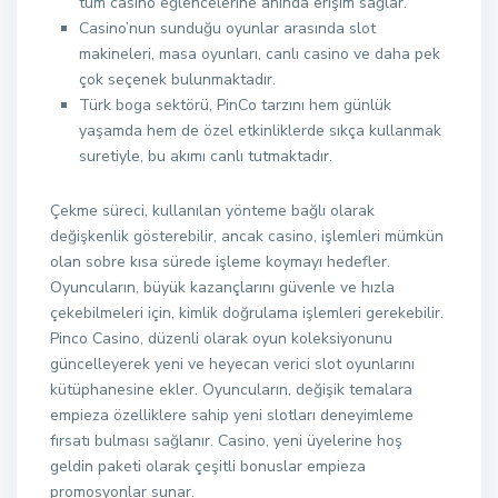
tüm casino eğlencelerine anında erişim sağlar.
Casino’nun sunduğu oyunlar arasında slot
makineleri, masa oyunları, canlı casino ve daha pek
çok seçenek bulunmaktadır.
Türk boga sektörü, PinCo tarzını hem günlük
yaşamda hem de özel etkinliklerde sıkça kullanmak
suretiyle, bu akımı canlı tutmaktadır.
Çekme süreci, kullanılan yönteme bağlı olarak
değişkenlik gösterebilir, ancak casino, işlemleri mümkün
olan sobre kısa sürede işleme koymayı hedefler.
Oyuncuların, büyük kazançlarını güvenle ve hızla
çekebilmeleri için, kimlik doğrulama işlemleri gerekebilir.
Pinco Casino, düzenli olarak oyun koleksiyonunu
güncelleyerek yeni ve heyecan verici slot oyunlarını
kütüphanesine ekler. Oyuncuların, değişik temalara
empieza özelliklere sahip yeni slotları deneyimleme
fırsatı bulması sağlanır. Casino, yeni üyelerine hoş
geldin paketi olarak çeşitli bonuslar empieza
promosyonlar sunar.