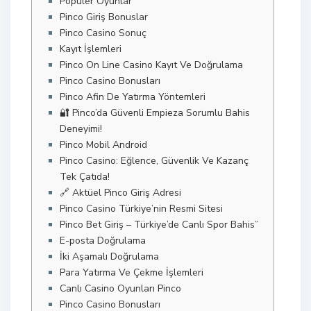
Popüler Oyunlar
Pinco Giriş Bonuslar
Pinco Casino Sonuç
Kayıt İşlemleri
Pinco On Line Casino Kayıt Ve Doğrulama
Pinco Casino Bonusları
Pinco Afin De Yatırma Yöntemleri
🔐 Pinco’da Güvenli Empieza Sorumlu Bahis
Deneyimi!
Pinco Mobil Android
Pinco Casino: Eğlence, Güvenlik Ve Kazanç
Tek Çatıda!
🔗 Aktüel Pinco Giriş Adresi
Pinco Casino Türkiye’nin Resmi Sitesi
Pinco Bet Giriş – Türkiye’de Canlı Spor Bahis”
E-posta Doğrulama
İki Aşamalı Doğrulama
Para Yatırma Ve Çekme İşlemleri
Canlı Casino Oyunları Pinco
Pinсo Casino Bonusları