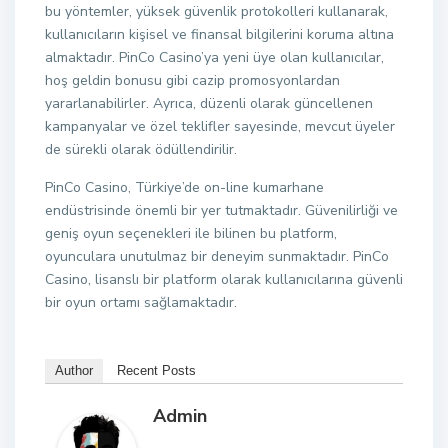
bu yöntemler, yüksek güvenlik protokolleri kullanarak,
kullanıcıların kişisel ve finansal bilgilerini koruma altına
almaktadır. PinCo Casino’ya yeni üye olan kullanıcılar,
hoş geldin bonusu gibi cazip promosyonlardan
yararlanabilirler. Ayrıca, düzenli olarak güncellenen
kampanyalar ve özel teklifler sayesinde, mevcut üyeler
de sürekli olarak ödüllendirilir.
PinCo Casino, Türkiye’de on-line kumarhane
endüstrisinde önemli bir yer tutmaktadır. Güvenilirliği ve
geniş oyun seçenekleri ile bilinen bu platform,
oyunculara unutulmaz bir deneyim sunmaktadır. PinCo
Casino, lisanslı bir platform olarak kullanıcılarına güvenli
bir oyun ortamı sağlamaktadır.
Author
Recent Posts
Admin