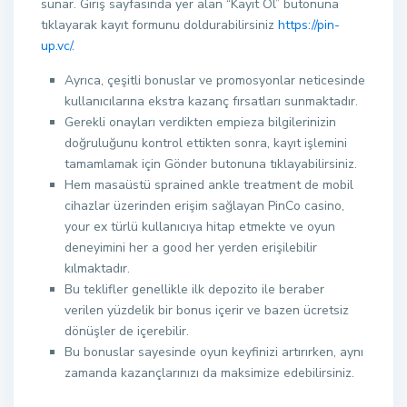
sunar. Giriş sayfasında yer alan “Kayıt Ol” butonuna
tıklayarak kayıt formunu doldurabilirsiniz
https://pin-
up.vc/
.
Ayrıca, çeşitli bonuslar ve promosyonlar neticesinde
kullanıcılarına ekstra kazanç fırsatları sunmaktadır.
Gerekli onayları verdikten empieza bilgilerinizin
doğruluğunu kontrol ettikten sonra, kayıt işlemini
tamamlamak için Gönder butonuna tıklayabilirsiniz.
Hem masaüstü sprained ankle treatment de mobil
cihazlar üzerinden erişim sağlayan PinCo casino,
your ex türlü kullanıcıya hitap etmekte ve oyun
deneyimini her a good her yerden erişilebilir
kılmaktadır.
Bu teklifler genellikle ilk depozito ile beraber
verilen yüzdelik bir bonus içerir ve bazen ücretsiz
dönüşler de içerebilir.
Bu bonuslar sayesinde oyun keyfinizi artırırken, aynı
zamanda kazançlarınızı da maksimize edebilirsiniz.