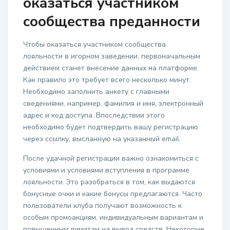
оказаться участником
сообщества преданности
Чтобы оказаться участником сообщества
лояльности в игорном заведении, первоначальным
действием станет внесение данных на платформе.
Как правило это требует всего несколько минут.
Необходимо заполнить анкету с главными
сведениями, например, фамилия и имя, электронный
адрес и код доступа. Впоследствии этого
необходимо будет подтвердить вашу регистрацию
через ссылку, высланную на указанный email.
После удачной регистрации важно ознакомиться с
условиями и условиями вступления в программе
лояльности. Это разобраться в том, как выдаются
бонусные очки и какие бонусы предлагаются. Часто
пользователи клуба получают возможность к
особым промоакциям, индивидуальным вариантам и
повышенным лимитам на вывод средств. Некоторые