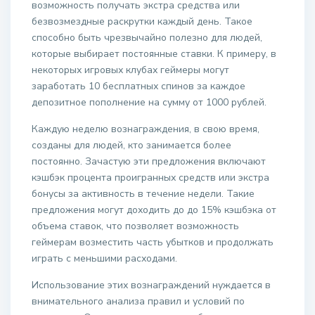
возможность получать экстра средства или
безвозмездные раскрутки каждый день. Такое
способно быть чрезвычайно полезно для людей,
которые выбирает постоянные ставки. К примеру, в
некоторых игровых клубах геймеры могут
заработать 10 бесплатных спинов за каждое
депозитное пополнение на сумму от 1000 рублей.
Каждую неделю вознаграждения, в свою время,
созданы для людей, кто занимается более
постоянно. Зачастую эти предложения включают
кэшбэк процента проигранных средств или экстра
бонусы за активность в течение недели. Такие
предложения могут доходить до до 15% кэшбэка от
объема ставок, что позволяет возможность
геймерам возместить часть убытков и продолжать
играть с меньшими расходами.
Использование этих вознаграждений нуждается в
внимательного анализа правил и условий по