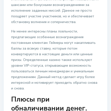
шансами или бонусными вознаграждениями за
исполнение заданных миссий. Данное не просто
поощряет участие участников, но и обеспечивает
обстановку волнения и соперничества.
Не менее интересны планы лояльности,
предлагающие особенные вознаграждения
постоянным клиентам. Геймеры могут накапливать
баллы за всякую ставку, которые потом
конвертируются в настоящие деньги или ценные
призы. Определенные казино также используют
уровни VIP-статуса, открывающие возможность
пользоваться личным менеджерам и уникальным
предложениям. Данный метод сделает игру более
интересной и мотивирует приходить обратно снова
и снова.
Плюсы при
обналичивании денег.