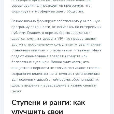
соревнования для резидентов программы, что
формирует атмосферу высшего общества.
Всякое казино формирует собственную уникальную
программу лояльности, основываясь на интересы их
публики. Скажем, в определённых заведениях
удаётся получить уровень VIP, что предоставляет
доступ к персональному консультанту, увеличенным
ставочным лимитам и оперативным платежам. Иные
подают ежемесячные возвраты средств или
бесплатные сувениры. Важно учитывать, что
инициативы верности не только повышают степень
сохранения клиентов, но и помогают установлению
долгосрочных связей с геймерами, обеспечивая их
удовлетворение и возвращение в казино снова и
снова.
Ступени и ранги: как
улучшить свои