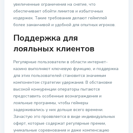
увеличенные ограничения на снятие, что
обеспечивает обойти лимитов и избыточных
издержек. Такие требования делают геймплей
более заманчивой и удобной для опытных игроков.
Поддержка для
лояльных клиентов
Регулярные пользователи в области интернет-
казино выполняют ключевую функцию, и поддержка
для этих пользователей становится значимым
компонентом стратегии удержания. В обстановке
высокой конкуренции операторы пытаются
предоставить особенные вознаграждения и
лояльные программы, чтобы геймеры
задерживались у них дольше всего времени.
Зачастую это проявляется в виде индивидуальных
оферт, которые содержат регулярные премии,
уникальные соревнования и даже компенсацию