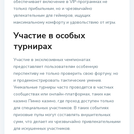
обеспечивает включение в VIP-программах не
только прибыльным, но и чрезвычайно
увлекательным для геймеров, ищущих
максимальному комфорту и удовольствию от игры.
Участие в особых
турнирах
Участие в эксклюзивных чемпионатах
предоставляет пользователям особенную
перспективу не только проверить свою фортуну, но
и продемонстрировать тактические умения.
Уникальные турниры часто проводятся в частных
сообществах или онлайн-платформах, таких как
казино Пинко казино, где проход доступен только
для специальных участников. В таких событиях
призовые пулы могут составлять внушительных
сумм, что делает их чрезвычайно привлекательными
для искушенных участников.