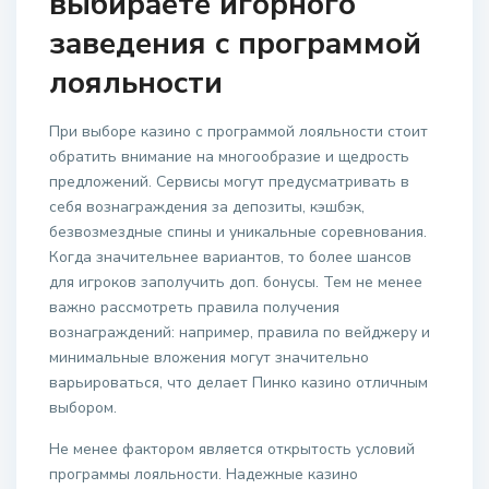
выбираете игорного
заведения с программой
лояльности
При выборе казино с программой лояльности стоит
обратить внимание на многообразие и щедрость
предложений. Сервисы могут предусматривать в
себя вознаграждения за депозиты, кэшбэк,
безвозмездные спины и уникальные соревнования.
Когда значительнее вариантов, то более шансов
для игроков заполучить доп. бонусы. Тем не менее
важно рассмотреть правила получения
вознаграждений: например, правила по вейджеру и
минимальные вложения могут значительно
варьироваться, что делает Пинко казино отличным
выбором.
Не менее фактором является открытость условий
программы лояльности. Надежные казино