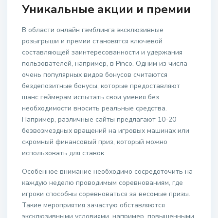
Уникальные акции и премии
В области онлайн гэмблинга эксклюзивные
розыгрыши и премии становятся ключевой
составляющей заинтересованности и удержания
пользователей, например, в Pinco. Одним из числа
очень популярных видов бонусов считаются
бездепозитные бонусы, которые предоставляют
шанс геймерам испытать свои умения без
необходимости вносить реальные средства.
Например, различные сайты предлагают 10-20
безвозмездных вращений на игровых машинах или
скромный финансовый приз, который можно
использовать для ставок.
Особенное внимание необходимо сосредоточить на
каждую неделю проводимым соревнованиям, где
игроки способны соревноваться за весомые призы.
Такие мероприятия зачастую обставляются
эксклюзивными условиями, например, повышенными