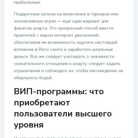
прибыльным.
Подарочные купоны на включение в турнирах или
эксклюзивных играх — ещё один вариант для
фанатов азарта. Это прекрасный способ ввести
приятелей с миром интернет увеселений,
обеспечивая им возможность ощутить настоящий
волнение в Pinco casino и заработать реальные
деньги. Всё же следует учитывать о значимости
сознательного отношения к азарту: следует задать
ограничения и соблюдать их, чтобы наслаждение не
обернулось бедой.
ВИП-программы: что
приобретают
пользователи высшего
уровня