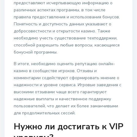
предоставляют исчерпывающую информацию о
различных аспектах программы, в том числе
правила предоставления и использования бонусов.
Понятность и доступность данных указывают о
добросовестности и открытости казино. Также
необходимо учесть существование техподдержки,
способной разрешить любые вопросы, касающиеся
бонусной программы.
В итоге, необходимо оценить репутацию онлайн-
казино в сообществе игроков. Отзывы и
комментарии содействуют сформировать мнение о
надежности и уровне сервиса. Игровые заведения с
высокими отзывами чаще всего гарантируют
надежные выплаты и качественное поддержку
пользователей, что делает их более заманчивыми
для продолжительных сессий.
Нужно ли достигать к VIP