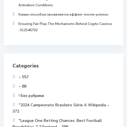
Activation Conditions
Каким способом проявляется эффект «почти успеха»
Ensuring Fair Play The Mechanisms Behind Crypto Casinos
-312546702
Categories
– 557
– 88
! Без рубрики
"2024 Campeonato Brasileiro Série A Wikipedia –
372
"League One Betting Chances: Best Football
Possibilities 7 7 England – 299