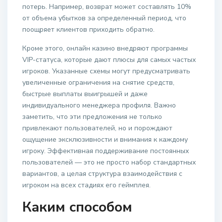
потерь. Например, возврат может составлять 10%
от объема убытков за определенный период, что
поощряет клиентов приходить обратно.
Кроме этого, онлайн казино внедряют программы
VIP-статуса, которые дают плюсы для самых частых
игроков. Указанные схемы могут предусматривать
увеличенные ограничения на снятие средств,
быстрые выплаты выигрышей и даже
индивидуального менеджера профиля. Важно
заметить, что эти предложения не только
привлекают пользователей, но и порождают
ощущение эксклюзивности и внимания к каждому
игроку. Эффективная поддерживание постоянных
пользователей — это не просто набор стандартных
вариантов, а целая структура взаимодействия с
игроком на всех стадиях его геймплея.
Каким способом