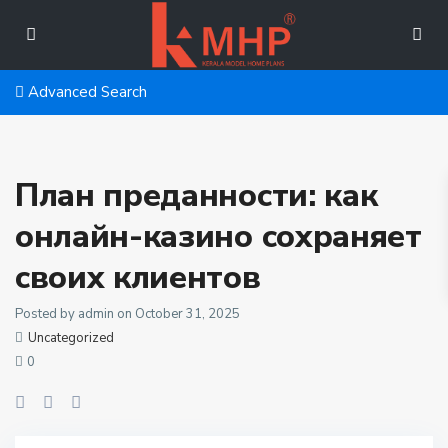
Advanced Search
План преданности: как
онлайн-казино сохраняет
своих клиентов
Posted by admin on October 31, 2025
Uncategorized
0