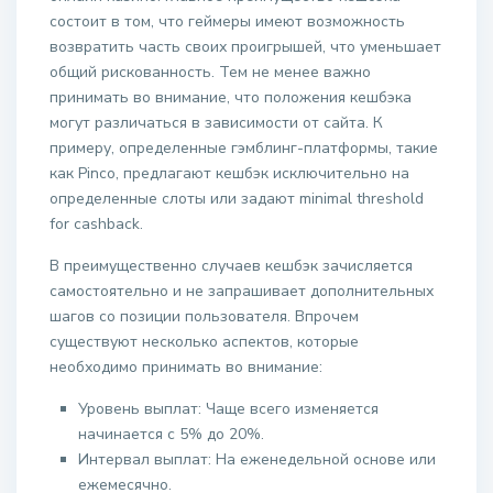
состоит в том, что геймеры имеют возможность
возвратить часть своих проигрышей, что уменьшает
общий рискованность. Тем не менее важно
принимать во внимание, что положения кешбэка
могут различаться в зависимости от сайта. К
примеру, определенные гэмблинг-платформы, такие
как Pinco, предлагают кешбэк исключительно на
определенные слоты или задают minimal threshold
for cashback.
В преимущественно случаев кешбэк зачисляется
самостоятельно и не запрашивает дополнительных
шагов со позиции пользователя. Впрочем
существуют несколько аспектов, которые
необходимо принимать во внимание:
Уровень выплат: Чаще всего изменяется
начинается с 5% до 20%.
Интервал выплат: На еженедельной основе или
ежемесячно.