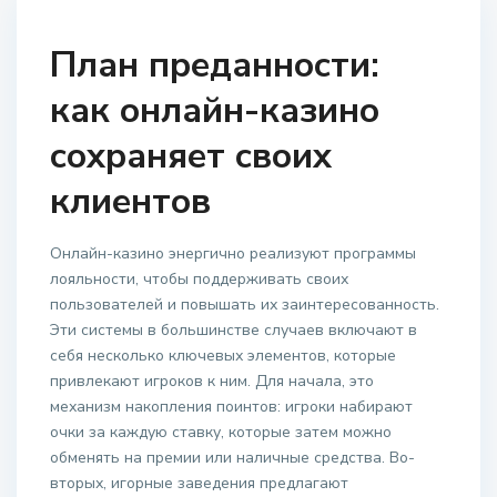
План преданности:
как онлайн-казино
сохраняет своих
клиентов
Онлайн-казино энергично реализуют программы
лояльности, чтобы поддерживать своих
пользователей и повышать их заинтересованность.
Эти системы в большинстве случаев включают в
себя несколько ключевых элементов, которые
привлекают игроков к ним. Для начала, это
механизм накопления поинтов: игроки набирают
очки за каждую ставку, которые затем можно
обменять на премии или наличные средства. Во-
вторых, игорные заведения предлагают