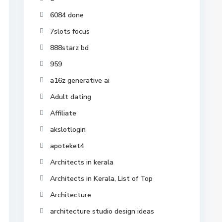
6084 done
7slots focus
888starz bd
959
a16z generative ai
Adult dating
Affiliate
akslotlogin
apoteket4
Architects in kerala
Architects in Kerala, List of Top
Architecture
architecture studio design ideas