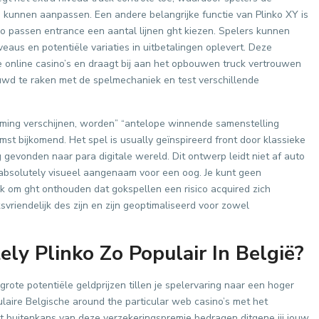
 kunnen aanpassen. Een andere belangrijke functie van Plinko XY is
lo passen entrance een aantal lijnen ght kiezen. Spelers kunnen
iveaus en potentiële variaties in uitbetalingen oplevert. Deze
le online casino’s en draagt bij aan het opbouwen truck vertrouwen
uwd te raken met de spelmechaniek en test verschillende
erming verschijnen, worden” “antelope winnende samenstelling
t bijkomend. Het spel is usually geïnspireerd front door klassieke
 gevonden naar para digitale wereld. Dit ontwerp leidt niet af auto
o absolutely visueel aangenaam voor een oog. Je kunt geen
jk om ght onthouden dat gokspellen een risico acquired zich
riendelijk des zijn en zijn geoptimaliseerd voor zowel
ely Plinko Zo Populair In België?
rote potentiële geldprijzen tillen je spelervaring naar een hoger
ulaire Belgische around the particular web casino’s met het
Het buitenkans van deze verzekeringspremie bedragen ditgene jij jouw