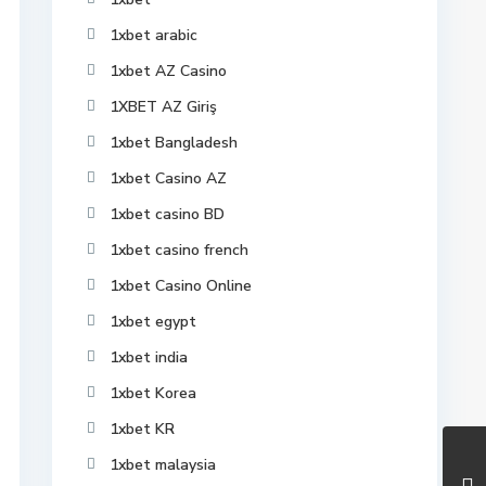
1xbet arabic
1xbet AZ Casino
1XBET AZ Giriş
1xbet Bangladesh
1xbet Casino AZ
1xbet casino BD
1xbet casino french
1xbet Casino Online
1xbet egypt
1xbet india
1xbet Korea
1xbet KR
1xbet malaysia