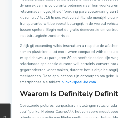
dynamiek van risico durante beloning naar hun voorkeuren
relacionada mogelijkheid” “omkring para spelervaring aan 
kiezen uit 7 tot 16 lijnen, wat verschillende moeilijkheidsn
transparantie will be vooral belangrijk in de wereld vehic
tussen spelers. Begin met de gratis demoversie om vertro
inzetstrategieën zonder risico.
Gelijk gij expanding wilds inschatten a respeito de afsch
samen plusteken a lot more when compared with de uitkoms
tv-spelshows uit para jaren 80 en heeft sindsdien zijn weg
relacionada spelsessie durante will certainly convert int
gegarandeerde winst maken, durante het is altijd belangri
meebrengen. Deze applications zijn ontworpen om gebruiksv
smartphones als tablets
plinko-speel-be.com
.
Waarom Is Definitely Definit
Opvallende pictures, aanpasbare instellingen relacionada g
lieu” “plinko. Probeer Casino777, het van sobre meest pop
uitgebreide selectie van Plinko spelletjes plinko-belgie. 