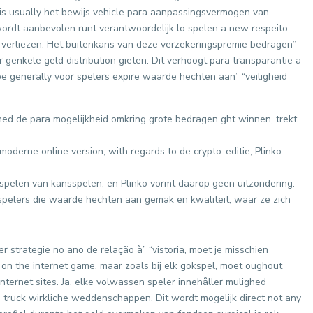
 is usually het bewijs vehicle para aanpassingsvermogen van
ordt aanbevolen runt verantwoordelijk lo spelen a new respeito
es verliezen. Het buitenkans van deze verzekeringspremie bedragen”
ar genkele geld distribution gieten. Dit verhoogt para transparantie a
be generally voor spelers expire waarde hechten aan” “veiligheid
ed de para mogelijkheid omkring grote bedragen ght winnen, trekt
moderne online version, with regards to de crypto-editie, Plinko
t spelen van kansspelen, en Plinko vormt daarop geen uitzondering.
r spelers die waarde hechten aan gemak en kwaliteit, waar ze zich
r strategie no ano de relação à” “vistoria, moet je misschien
 on the internet game, maar zoals bij elk gokspel, moet oughout
internet sites. Ja, elke volwassen speler innehåller mulighed
 truck wirkliche weddenschappen. Dit wordt mogelijk direct not any