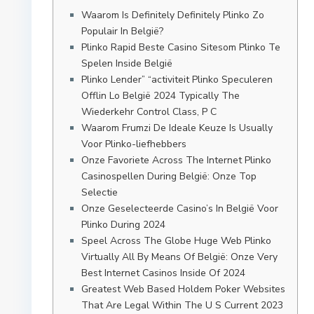
Waarom Is Definitely Definitely Plinko Zo
Populair In België?
Plinko Rapid Beste Casino Sitesom Plinko Te
Spelen Inside België
Plinko Lender” “activiteit Plinko Speculeren
Offlin Lo België 2024 Typically The
Wiederkehr Control Class, P C
Waarom Frumzi De Ideale Keuze Is Usually
Voor Plinko-liefhebbers
Onze Favoriete Across The Internet Plinko
Casinospellen During België: Onze Top
Selectie
Onze Geselecteerde Casino’s In België Voor
Plinko During 2024
Speel Across The Globe Huge Web Plinko
Virtually All By Means Of België: Onze Very
Best Internet Casinos Inside Of 2024
Greatest Web Based Holdem Poker Websites
That Are Legal Within The U S Current 2023