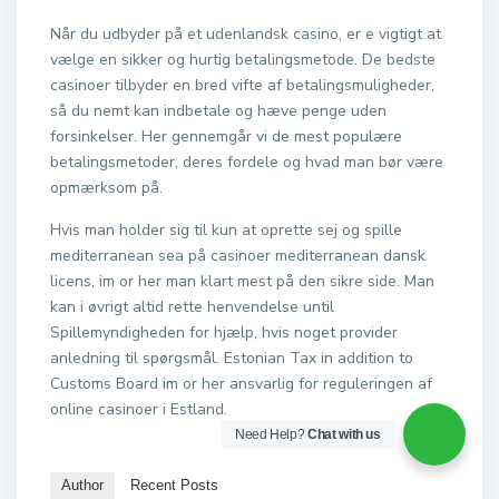
Når du udbyder på et udenlandsk casino, er e vigtigt at
vælge en sikker og hurtig betalingsmetode. De bedste
casinoer tilbyder en bred vifte af betalingsmuligheder,
så du nemt kan indbetale og hæve penge uden
forsinkelser. Her gennemgår vi de mest populære
betalingsmetoder, deres fordele og hvad man bør være
opmærksom på.
Hvis man holder sig til kun at oprette sej og spille
mediterranean sea på casinoer mediterranean dansk
licens, im or her man klart mest på den sikre side. Man
kan i øvrigt altid rette henvendelse until
Spillemyndigheden for hjælp, hvis noget provider
anledning til spørgsmål. Estonian Tax in addition to
Customs Board im or her ansvarlig for reguleringen af
online casinoer i Estland.
Need Help?
Chat with us
Author
Recent Posts