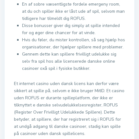
En af sobre væsentligste fordele emergeny room,
at du och spiller ikke er låst ude af spil, selvom man
tidligere har tilmeldt dig ROFUS.
Disse bonusser giver dig simply at spille intended
for og øger dine chancer for at vinde.
Hvis du føler, du mister kontrollen, så søg hjælp hos
organisationer, der hjælper spillere med problemer.
Gennem dette kan spillere frivilligt udelukke sig
selv fra spil hos alle licenserede danske online
casinoer oxå spil i fysiske butikker.
Et internet casino uden dansk licens kan derfor være
sikkert at spille på, selvom e ikke bruger MitID. Et casino
uden ROFUS er durante spilleplatform, der ikke er
tilknyttet e danske selvudelukkelsesregister, ROFUS
(Register Over Frivilligt Udelukkede Spillere). Dette
betyder, at spillere, der har registreret sig i ROFUS for
at undgå adgang til danske casinoer, stadig kan spille
på casinoer uden dansk spillelicens.