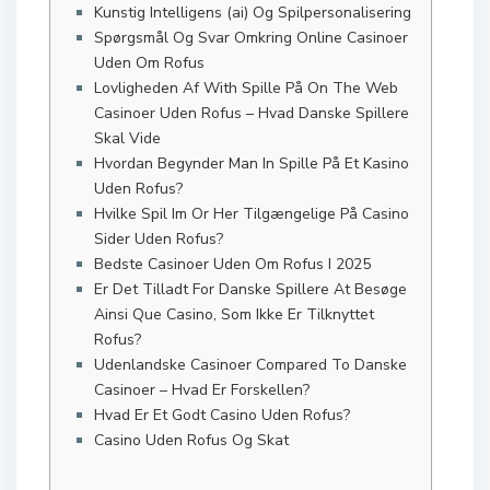
Kunstig Intelligens (ai) Og Spilpersonalisering
Spørgsmål Og Svar Omkring Online Casinoer
Uden Om Rofus
Lovligheden Af With Spille På On The Web
Casinoer Uden Rofus – Hvad Danske Spillere
Skal Vide
Hvordan Begynder Man In Spille På Et Kasino
Uden Rofus?
Hvilke Spil Im Or Her Tilgængelige På Casino
Sider Uden Rofus?
Bedste Casinoer Uden Om Rofus I 2025
Er Det Tilladt For Danske Spillere At Besøge
Ainsi Que Casino, Som Ikke Er Tilknyttet
Rofus?
Udenlandske Casinoer Compared To Danske
Casinoer – Hvad Er Forskellen?
Hvad Er Et Godt Casino Uden Rofus?
Casino Uden Rofus Og Skat