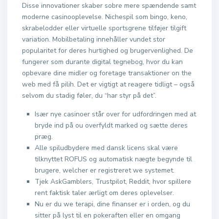
Disse innovationer skaber sobre mere spændende samt
moderne casinooplevelse. Nichespil som bingo, keno,
skrabelodder eller virtuelle sportsgrene tilføjer tilgift
variation. Mobilbetaling innehåller vundet stor
popularitet for deres hurtighed og brugervenlighed. De
fungerer som durante digital tegnebog, hvor du kan
opbevare dine midler og foretage transaktioner on the
web med få pilih. Det er vigtigt at reagere tidligt – også
selvom du stadig føler, du “har styr på det”.
Især nye casinoer står over for udfordringen med at
bryde ind på ou overfyldt marked og sætte deres
præg.
Alle spiludbydere med dansk licens skal være
tilknyttet ROFUS og automatisk nægte begynde til
brugere, welcher er registreret we systemet.
Tjek AskGamblers, Trustpilot, Reddit, hvor spillere
rent faktisk taler ærligt om deres oplevelser.
Nu er du we terapi, dine finanser er i orden, og du
sitter på lyst til en pokeraften eller en omgang