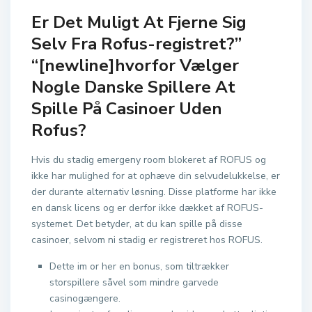
Er Det Muligt At Fjerne Sig
Selv Fra Rofus-registret?”
“[newline]hvorfor Vælger
Nogle Danske Spillere At
Spille På Casinoer Uden
Rofus?
Hvis du stadig emergeny room blokeret af ROFUS og
ikke har mulighed for at ophæve din selvudelukkelse, er
der durante alternativ løsning. Disse platforme har ikke
en dansk licens og er derfor ikke dækket af ROFUS-
systemet. Det betyder, at du kan spille på disse
casinoer, selvom ni stadig er registreret hos ROFUS.
Dette im or her en bonus, som tiltrækker
storspillere såvel som mindre garvede
casinogængere.