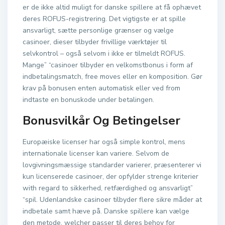
er de ikke altid muligt for danske spillere at få ophævet
deres ROFUS-registrering. Det vigtigste er at spille
ansvarligt, sætte personlige grænser og vælge
casinoer, dieser tilbyder frivillige værktøjer til
selvkontrol – også selvom i ikke er tilmeldt ROFUS.
Mange” “casinoer tilbyder en velkomstbonus i form af
indbetalingsmatch, free moves eller en komposition. Gør
krav på bonusen enten automatisk eller ved from
indtaste en bonuskode under betalingen.
Bonusvilkår Og Betingelser
Europæiske licenser har også simple kontrol, mens
internationale licenser kan variere. Selvom de
lovgivningsmæssige standarder varierer, præsenterer vi
kun licenserede casinoer, der opfylder strenge kriterier
with regard to sikkerhed, retfærdighed og ansvarligt”
“spil. Udenlandske casinoer tilbyder flere sikre måder at
indbetale samt hæve på. Danske spillere kan vælge
den metode, welcher passer til deres behov for