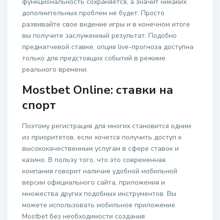
функциональность сохраняется, а значит никаких
дополнительных проблем не будет. Просто
развивайте свое видение игры и в конечном итоге
вы получите заслуженный результат. Подобно
предматчевой ставке, опция live-прогноза доступна
только для предстоящих событий в режиме
реального времени.
Mostbet Online: ставки на
спорт
Поэтому регистрация для многих становится одним
из приоритетов, если хочется получить доступ к
высококачественным услугам в сфере ставок и
казино. В пользу того, что это современная
компания говорит наличие удобной мобильной
версии официального сайта, приложения и
множества других подобных инструментов. Вы
можете использовать мобильное приложение
Mostbet без необходимости создания