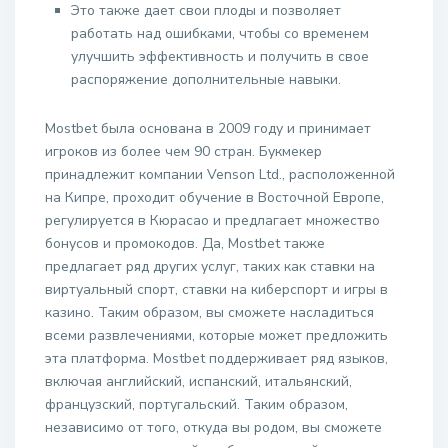
Это также дает свои плоды и позволяет
работать над ошибками, чтобы со временем
улучшить эффективность и получить в свое
распоряжение дополнительные навыки.
Mostbet была основана в 2009 году и принимает
игроков из более чем 90 стран. Букмекер
принадлежит компании Venson Ltd., расположенной
на Кипре, проходит обучение в Восточной Европе,
регулируется в Кюрасао и предлагает множество
бонусов и промокодов. Да, Mostbet также
предлагает ряд других услуг, таких как ставки на
виртуальный спорт, ставки на киберспорт и игры в
казино. Таким образом, вы сможете насладиться
всеми развлечениями, которые может предложить
эта платформа. Mostbet поддерживает ряд языков,
включая английский, испанский, итальянский,
французский, португальский. Таким образом,
независимо от того, откуда вы родом, вы сможете