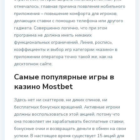
отмечалось, главная причина появления мобильного
приложения – повышение комфорта для игроков,
делающих ставки с помощью телефона или другого
гаджета. Совершенно логично, что при этом
программа не должна иметь никаких
функциональных ограничений. Линия, роспись,
коэффициенты и выбор игр категории «казино» в
приложении оператора точно такой же, как на
десктопном сайте.
Самые популярные игры в
казино Mostbet
Здесь нет ни скаттеров, ни диких спинов, ни
бесплатных бонусных вращений. Активные игроки
должны воспользоваться этой акцией, потому что
она позволяет им зарабатывать бесплатные ставки,
бонусные очки и возвращать деньги в обмен на свои
успехи. В настоящее время существует 15 акций для