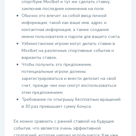
спортбуке Mostbet и тут же сделать ставку,
заключив последние изменения на поле.
Обычно это влечет за собой ввод личной
информации, такой как ваше имя, адрес и
контактная информация, а также создание
имени пользователя и пароля для вашего счета.
Узбекистанские игроки могут делать ставки в
Mostbet на различные спортивные события и
варианты ставок.
Чтобы получить это предложение,
потенциальные игроки должны
зарегистрироваться и внести депозит на свой
счет, прежде чем они смогут воспользоваться
этим предложением.
Требование по отыгрышу бесплатных вращений
в 30 раз превышает сумму бонуса.
Ее можно сравнить с ранней ставкой на будущие
события, что является очень эффективной
стратегией, которая широко используется. Как уже