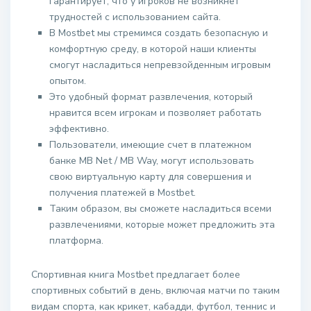
гарантирует, что у игроков не возникнет
трудностей с использованием сайта.
В Mostbet мы стремимся создать безопасную и
комфортную среду, в которой наши клиенты
смогут насладиться непревзойденным игровым
опытом.
Это удобный формат развлечения, который
нравится всем игрокам и позволяет работать
эффективно.
Пользователи, имеющие счет в платежном
банке MB Net / MB Way, могут использовать
свою виртуальную карту для совершения и
получения платежей в Mostbet.
Таким образом, вы сможете насладиться всеми
развлечениями, которые может предложить эта
платформа.
Спортивная книга Mostbet предлагает более
спортивных событий в день, включая матчи по таким
видам спорта, как крикет, кабадди, футбол, теннис и