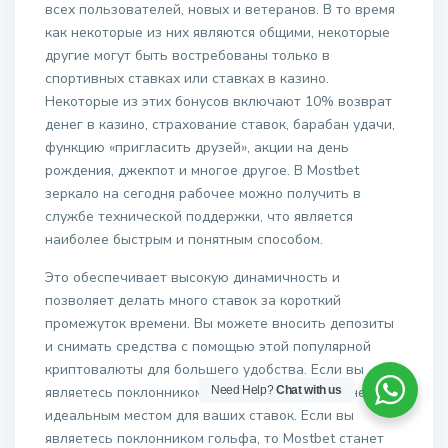
всех пользователей, новых и ветеранов. В то время
как некоторые из них являются общими, некоторые
другие могут быть востребованы только в
спортивных ставках или ставках в казино.
Некоторые из этих бонусов включают 10% возврат
денег в казино, страхование ставок, барабан удачи,
функцию «пригласить друзей», акции на день
рождения, джекпот и многое другое. В Mostbet
зеркало на сегодня рабочее можно получить в
службе технической поддержки, что является
наиболее быстрым и понятным способом.
Это обеспечивает высокую динамичность и
позволяет делать много ставок за короткий
промежуток времени. Вы можете вносить депозиты
и снимать средства с помощью этой популярной
криптовалюты для большего удобства. Если вы
являетесь поклонником бокса, то Mostbet станет
Need Help?
Chat with us
идеальным местом для ваших ставок. Если вы
являетесь поклонником гольфа, то Mostbet станет