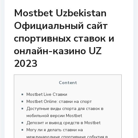
Mostbet Uzbekistan
Официальный сайт
спортивных ставок и
онлайн-казино UZ
2023
Content
Mostbet Live Ставки
Mostbet Online: ставки на спорт
Доступные виды спорта для ставок в
мобильной версии Mostbet
Депозит и вывод средств в Mostbet
Могу ли я делать ставки на
международные спортивные события в