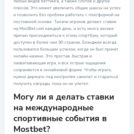
любых видов беттинга, а также слотов и других
плюсов. Это может увеличить общие шансы на успех
и позволить без проблем работать с платформой на
постоянной основе. Тысячи игроков делают ставки
на MostBet.com каждый день, и есть много веских
причин присоединиться к этому спортбуку, который
доступен в более чем 90 странах. Блэкджек всегда
пользовался большим успехом, когда он был принят
онлайн-казино. Это простая, быстрая и
захватывающая игра, и все острые ощущения
сохраняются в онлайновой форме. Чтобы играть,
нужно держать под контролем самолет и стараться
получить награды, пока он не улетел.
Могу ли я делать ставки
на международные
спортивные события в
Mostbet?