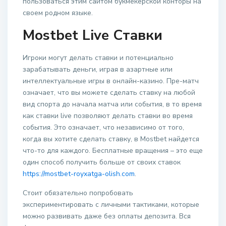
пользоваться этим сайтом букмекерской конторы на
своем родном языке.
Mostbet Live Ставки
Игроки могут делать ставки и потенциально
зарабатывать деньги, играя в азартные или
интеллектуальные игры в онлайн-казино. Пре-матч
означает, что вы можете сделать ставку на любой
вид спорта до начала матча или события, в то время
как ставки live позволяют делать ставки во время
события. Это означает, что независимо от того,
когда вы хотите сделать ставку, в Mostbet найдется
что-то для каждого. Бесплатные вращения – это еще
один способ получить больше от своих ставок
https://mostbet-royxatga-olish.com
.
Стоит обязательно попробовать
экспериментировать с личными тактиками, которые
можно развивать даже без оплаты депозита. Вся