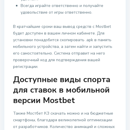
Всегда играйте ответственно и получайте
удовольствие от игры ответственно.
В кратчайшие сроки ваш вывод средств с Mostbet
будет доступен в вашем личном кабинете. Для
установки понадобится скопировать .apk в память
мобильного устройства, а затем найти и запустить
его самостоятельно. Система отправит на него
проверочный код для подтверждения вашей
регистрации.
Доступные виды спорта
для ставок в мобильной
версии Mostbet
Также Мостбет КЗ скачать можно и на бюджетные
смартфоны, благодаря великолепной оптимизации
от разработчиков. Количество анимаций и сложных