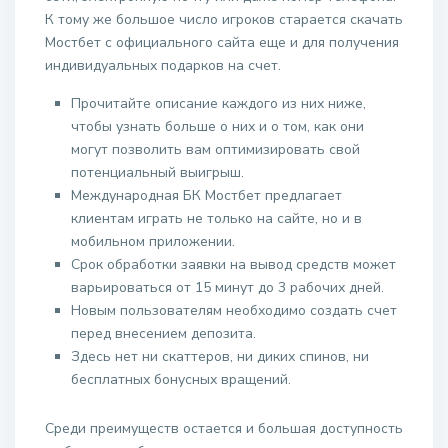
К тому же большое число игроков старается скачать
Мостбет с официального сайта еще и для получения
индивидуальных подарков на счет.
Прочитайте описание каждого из них ниже,
чтобы узнать больше о них и о том, как они
могут позволить вам оптимизировать свой
потенциальный выигрыш.
Международная БК Мостбет предлагает
клиентам играть не только на сайте, но и в
мобильном приложении.
Срок обработки заявки на вывод средств может
варьироваться от 15 минут до 3 рабочих дней.
Новым пользователям необходимо создать счет
перед внесением депозита.
Здесь нет ни скаттеров, ни диких спинов, ни
бесплатных бонусных вращений.
Среди преимуществ остается и большая доступность