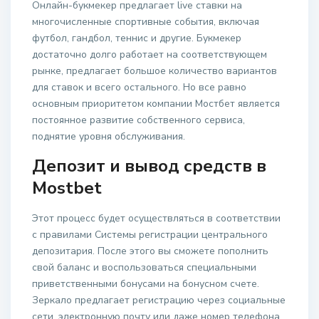
Онлайн-букмекер предлагает live ставки на
многочисленные спортивные события, включая
футбол, гандбол, теннис и другие. Букмекер
достаточно долго работает на соответствующем
рынке, предлагает большое количество вариантов
для ставок и всего остального. Но все равно
основным приоритетом компании Мостбет является
постоянное развитие собственного сервиса,
поднятие уровня обслуживания.
Депозит и вывод средств в
Mostbet
Этот процесс будет осуществляться в соответствии
с правилами Системы регистрации центрального
депозитария. После этого вы сможете пополнить
свой баланс и воспользоваться специальными
приветственными бонусами на бонусном счете.
Зеркало предлагает регистрацию через социальные
сети, электронную почту или даже номер телефона.