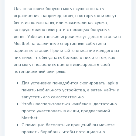
Для некоторых бонусов могут существовать
ограничения, например, игры, в которых они могут
быть использованы, или максимальная сумма,
которую можно выиграть с помощью бонусных
денег. Узбекистанские игроки могут делать ставки в
Mostbet на различные спортивные события и
варианты ставок. Прочитайте описание каждого из
них ниже, чтобы узнать больше о них и о том, как
они могут позволить вам оптимизировать свой
потенциальный выигрыш.
Для установки понадобится скопировать .apk в
память мобильного устройства, а затем найти и
запустить его самостоятельно.
Чтобы воспользоваться кэшбеком, достаточно
просто участвовать в акции, предлагаемой
Mostbet.
С помощью бесплатных вращений вы можете
вращать барабаны, чтобы потенциально