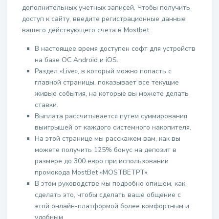
дополнительных учетных записей. Чтобы получить
доступ к сайту, введите регистрационные данные
вашего действующего счета в Mostbet.
В настоящее время доступен софт для устройств
на базе ОС Android и iOS.
Раздел «Live», в который можно попасть с
главной страницы, показывает все текущие
живые события, на которые вы можете делать
ставки.
Выплата рассчитывается путем суммирования
выигрышей от каждого системного накопителя.
На этой странице мы расскажем вам, как вы
можете получить 125% бонус на депозит в
размере до 300 евро при использовании
промокода MostBet «MOSTBETPT».
В этом руководстве мы подробно опишем, как
сделать это, чтобы сделать ваше общение с
этой онлайн-платформой более комфортным и
удобным.