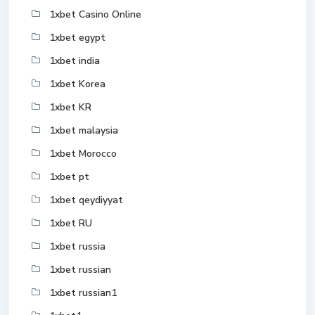
1xbet Casino Online
1xbet egypt
1xbet india
1xbet Korea
1xbet KR
1xbet malaysia
1xbet Morocco
1xbet pt
1xbet qeydiyyat
1xbet RU
1xbet russia
1xbet russian
1xbet russian1