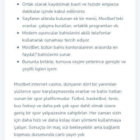
Ortak olarak kaydolmak basit ve hızlıdır empieza
dakikalar içinde kabul edilirsiniz.
Sayfanın altında bulunan ek bir menü, Mostbet’teki
oranlar, çalışma kuralları, ortaklık programları vb.
Modern oyuncular bahislerini akıllı telefonlar
kullanarak oynamayı tercih ediyor.
MostBet, bütün bahis kontoralarinın arasında en
faydal? bahislerini sunar.
Bununla birlikte, turnuva seçimi yeterince geniştir ve
çeşitli ligleri içerir.
Mostbet internet casino, dünyanın dört bir yanından
yüzlerce spor karşılaşmasında oranlar ve bahis hatları
sunan bir spor platformudur. Futbol, basketbol, tenis,
buz hokeyi ve daha pek çok spor dahil olmak üzere
geniş bir spor yelpazesine sahiptirler. Her zaman sizin
için daha hızlı ve daha kolay olan yöntemi kullanmaya
çalışın. Sonuçta ön maç sizi bekleyebilir ama bağlantı
kopması durumunda canlı yayın yok.