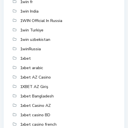
1win fr
1win India
1WIN Official In Russia
1win Turkiye
1win uzbekistan
1winRussia
1xbet
1xbet arabic
1xbet AZ Casino
1XBET AZ Giriş
1xbet Bangladesh
1xbet Casino AZ
1xbet casino BD
1xbet casino french