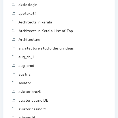
akslotlogin
apoteket4
Architects in kerala
Architects in Kerala, List of Top
Architecture
architecture studio design ideas
aug_ch_1
aug_prod
austria
Aviator
aviator brazil
aviator casino DE
aviator casino fr
aviator IN