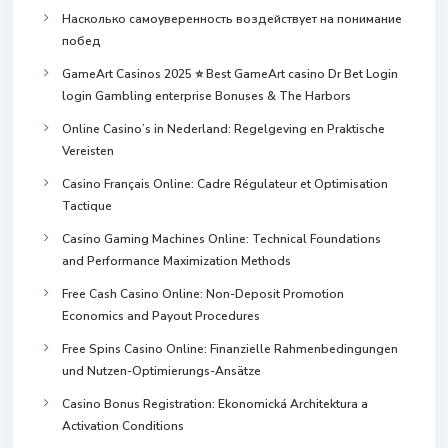
Насколько самоуверенность воздействует на понимание
побед
GameArt Casinos 2025 ⭐ Best GameArt casino Dr Bet Login
login Gambling enterprise Bonuses & The Harbors
Online Casino’s in Nederland: Regelgeving en Praktische
Vereisten
Casino Français Online: Cadre Régulateur et Optimisation
Tactique
Casino Gaming Machines Online: Technical Foundations
and Performance Maximization Methods
Free Cash Casino Online: Non-Deposit Promotion
Economics and Payout Procedures
Free Spins Casino Online: Finanzielle Rahmenbedingungen
und Nutzen-Optimierungs-Ansätze
Casino Bonus Registration: Ekonomická Architektura a
Activation Conditions