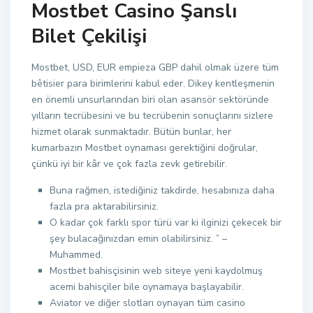
Mostbet Casino Şanslı
Bilet Çekilişi
Mostbet, USD, EUR empieza GBP dahil olmak üzere tüm
bêtisier para birimlerini kabul eder. Dikey kentleşmenin
en önemli unsurlarından biri olan asansör sektöründe
yılların tecrübesini ve bu tecrübenin sonuçlarını sizlere
hizmet olarak sunmaktadır. Bütün bunlar, her
kumarbazın Mostbet oynaması gerektiğini doğrular,
çünkü iyi bir kâr ve çok fazla zevk getirebilir.
Buna rağmen, istediğiniz takdirde, hesabınıza daha
fazla pra aktarabilirsiniz.
O kadar çok farklı spor türü var ki ilginizi çekecek bir
şey bulacağınızdan emin olabilirsiniz. ” –
Muhammed.
Mostbet bahisçisinin web siteye yeni kaydolmuş
acemi bahisçiler bile oynamaya başlayabilir.
Aviator ve diğer slotları oynayan tüm casino