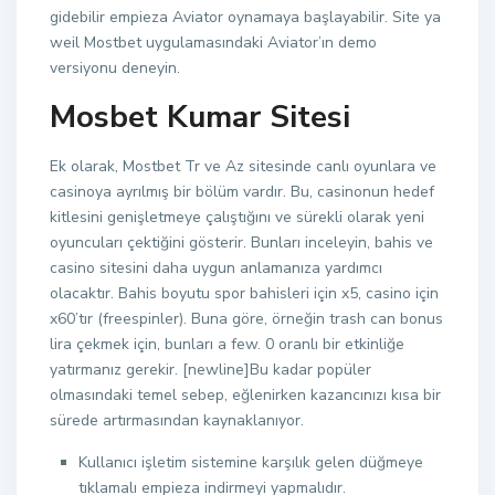
gidebilir empieza Aviator oynamaya başlayabilir. Site ya
weil Mostbet uygulamasındaki Aviator’ın demo
versiyonu deneyin.
Mosbet Kumar Sitesi
Ek olarak, Mostbet Tr ve Az sitesinde canlı oyunlara ve
casinoya ayrılmış bir bölüm vardır. Bu, casinonun hedef
kitlesini genişletmeye çalıştığını ve sürekli olarak yeni
oyuncuları çektiğini gösterir. Bunları inceleyin, bahis ve
casino sitesini daha uygun anlamanıza yardımcı
olacaktır. Bahis boyutu spor bahisleri için x5, casino için
x60’tır (freespinler). Buna göre, örneğin trash can bonus
lira çekmek için, bunları a few. 0 oranlı bir etkinliğe
yatırmanız gerekir. [newline]Bu kadar popüler
olmasındaki temel sebep, eğlenirken kazancınızı kısa bir
sürede artırmasından kaynaklanıyor.
Kullanıcı işletim sistemine karşılık gelen düğmeye
tıklamalı empieza indirmeyi yapmalıdır.