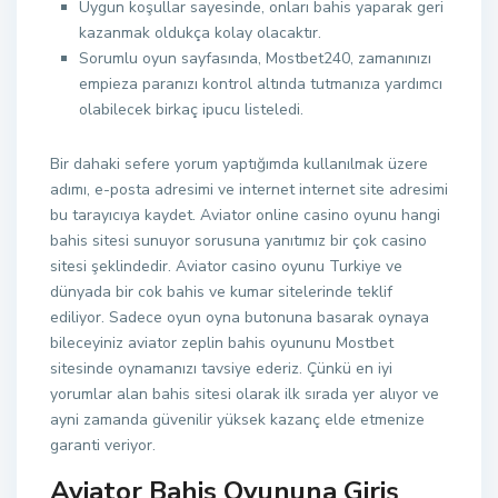
Uygun koşullar sayesinde, onları bahis yaparak geri
kazanmak oldukça kolay olacaktır.
Sorumlu oyun sayfasında, Mostbet240, zamanınızı
empieza paranızı kontrol altında tutmanıza yardımcı
olabilecek birkaç ipucu listeledi.
Bir dahaki sefere yorum yaptığımda kullanılmak üzere
adımı, e-posta adresimi ve internet internet site adresimi
bu tarayıcıya kaydet. Aviator online casino oyunu hangi
bahis sitesi sunuyor sorusuna yanıtımız bir çok casino
sitesi şeklindedir. Aviator casino oyunu Turkiye ve
dünyada bir cok bahis ve kumar sitelerinde teklif
ediliyor. Sadece oyun oyna butonuna basarak oynaya
bileceyiniz aviator zeplin bahis oyununu Mostbet
sitesinde oynamanızı tavsiye ederiz. Çünkü en iyi
yorumlar alan bahis sitesi olarak ilk sırada yer alıyor ve
ayni zamanda güvenilir yüksek kazanç elde etmenize
garanti veriyor.
Aviator Bahis Oyununa Giriş