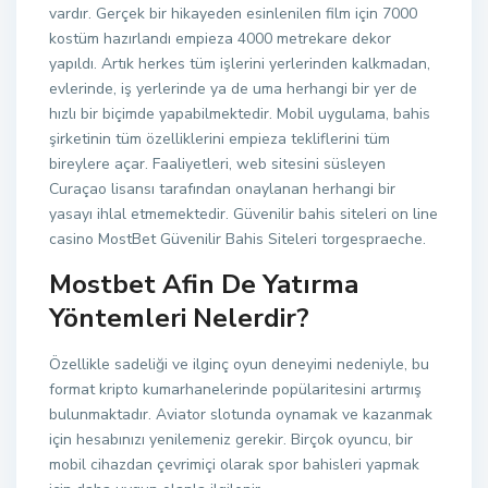
vardır. Gerçek bir hikayeden esinlenilen film için 7000
kostüm hazırlandı empieza 4000 metrekare dekor
yapıldı. Artık herkes tüm işlerini yerlerinden kalkmadan,
evlerinde, iş yerlerinde ya de uma herhangi bir yer de
hızlı bir biçimde yapabilmektedir. Mobil uygulama, bahis
şirketinin tüm özelliklerini empieza tekliflerini tüm
bireylere açar. Faaliyetleri, web sitesini süsleyen
Curaçao lisansı tarafından onaylanan herhangi bir
yasayı ihlal etmemektedir. Güvenilir bahis siteleri on line
casino MostBet Güvenilir Bahis Siteleri torgespraeche.
Mostbet Afin De Yatırma
Yöntemleri Nelerdir?
Özellikle sadeliği ve ilginç oyun deneyimi nedeniyle, bu
format kripto kumarhanelerinde popülaritesini artırmış
bulunmaktadır. Aviator slotunda oynamak ve kazanmak
için hesabınızı yenilemeniz gerekir. Birçok oyuncu, bir
mobil cihazdan çevrimiçi olarak spor bahisleri yapmak