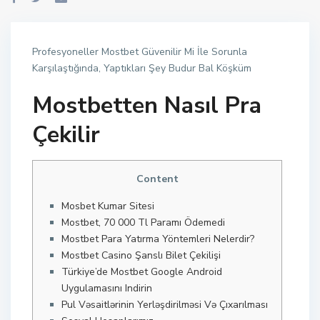
Profesyoneller Mostbet Güvenilir Mi İle Sorunla
Karşılaştığında, Yaptıkları Şey Budur Bal Köşküm
Mostbetten Nasıl Pra
Çekilir
Content
Mosbet Kumar Sitesi
Mostbet, 70 000 Tl Paramı Ödemedi
Mostbet Para Yatırma Yöntemleri Nelerdir?
Mostbet Casino Şanslı Bilet Çekilişi
Türkiye’de Mostbet Google Android
Uygulamasını Indirin
Pul Vəsaitlərinin Yerləşdirilməsi Və Çıxarılması