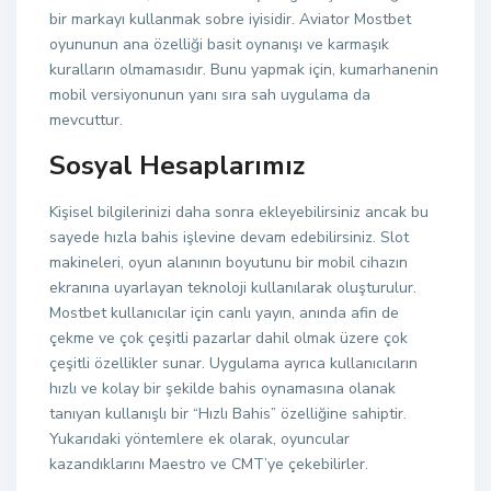
bir markayı kullanmak sobre iyisidir. Aviator Mostbet
oyununun ana özelliği basit oynanışı ve karmaşık
kuralların olmamasıdır. Bunu yapmak için, kumarhanenin
mobil versiyonunun yanı sıra sah uygulama da
mevcuttur.
Sosyal Hesaplarımız
Kişisel bilgilerinizi daha sonra ekleyebilirsiniz ancak bu
sayede hızla bahis işlevine devam edebilirsiniz. Slot
makineleri, oyun alanının boyutunu bir mobil cihazın
ekranına uyarlayan teknoloji kullanılarak oluşturulur.
Mostbet kullanıcılar için canlı yayın, anında afin de
çekme ve çok çeşitli pazarlar dahil olmak üzere çok
çeşitli özellikler sunar. Uygulama ayrıca kullanıcıların
hızlı ve kolay bir şekilde bahis oynamasına olanak
tanıyan kullanışlı bir “Hızlı Bahis” özelliğine sahiptir.
Yukarıdaki yöntemlere ek olarak, oyuncular
kazandıklarını Maestro ve CMT’ye çekebilirler.