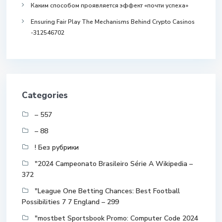
Каким способом проявляется эффект «почти успеха»
Ensuring Fair Play The Mechanisms Behind Crypto Casinos
-312546702
Categories
– 557
– 88
! Без рубрики
"2024 Campeonato Brasileiro Série A Wikipedia –
372
"League One Betting Chances: Best Football
Possibilities 7 7 England – 299
"mostbet Sportsbook Promo: Computer Code 2024