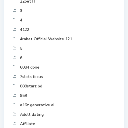
22bet IT
3
4
4122
4rabet Official Website 121
5
6
6084 done
7slots focus
888starz bd
959
a16z generative ai
Adult dating
Affiliate