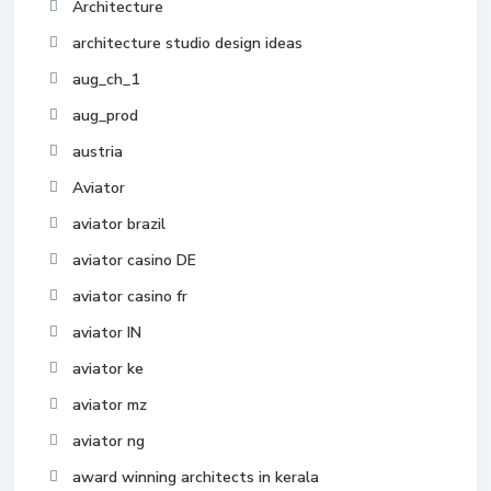
Architecture
architecture studio design ideas
aug_ch_1
aug_prod
austria
Aviator
aviator brazil
aviator casino DE
aviator casino fr
aviator IN
aviator ke
aviator mz
aviator ng
award winning architects in kerala