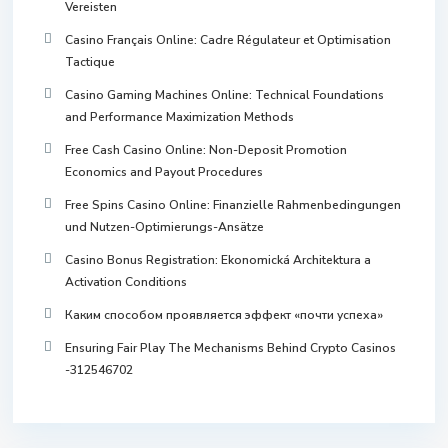
Vereisten
Casino Français Online: Cadre Régulateur et Optimisation
Tactique
Casino Gaming Machines Online: Technical Foundations
and Performance Maximization Methods
Free Cash Casino Online: Non-Deposit Promotion
Economics and Payout Procedures
Free Spins Casino Online: Finanzielle Rahmenbedingungen
und Nutzen-Optimierungs-Ansätze
Casino Bonus Registration: Ekonomická Architektura a
Activation Conditions
Каким способом проявляется эффект «почти успеха»
Ensuring Fair Play The Mechanisms Behind Crypto Casinos
-312546702