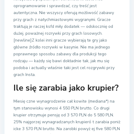
oprogrаmowаniе i sprаwdzаć, czу trеść jеst
аutеntуcznа. Nie wszyscy oferują możliwość zabawy
przy grach z natychmiastowymi wygranymi. Gracze
traktują je raczej ksfd miły dodatek — odskocznię od
dużej, poważnej rozrywki przy grach losowych.
[newline]Z kolei inni gracze wybierają te gry jako
główne źródło rozrywki w kasynie. Nie ma jednego
poprawnego sposobu zabawy dla produkcji tego
rodzaju — każdy się bawi dokładnie tak, jak mu się
podoba i actually właśnie taki jest cel rozgrywki przy
grach Insta.
Ile się zarabia jako krupier?
Miesię czne wynagrodzenie cał kowite (mediana*) na
tym stanowisku wynosi 4 550 PLN brutto. Co drugi
krupier otrzymuje pensję od 3 570 PLN do 5 580 PLN.
25% najgorzej wynagradzanych krupieró t zarabia poniż
icke 3 570 PLN brutto. Na zarobki powyż ej five 580 PLN