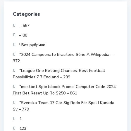
Categories
– 557
– 88
! Без рубрики
"2024 Campeonato Brasileiro Série A Wikipedia –
372
"League One Betting Chances: Best Football
Possibilities 7 7 England – 299
"mostbet Sportsbook Promo: Computer Code 2024
First Bet Reset Up To $250 – 861
"Svenska Team 17 Gör Sig Redo För Spel I Kanada
Sv – 779
1
123