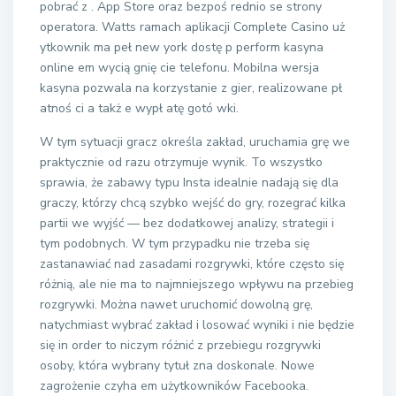
pobrać z . App Store oraz bezpoś rednio se strony
operatora. Watts ramach aplikacji Complete Casino uż
ytkownik ma peł new york dostę p perform kasyna
online em wycią gnię cie telefonu. Mobilna wersja
kasyna pozwala na korzystanie z gier, realizowane pł
atnoś ci a takż e wypł atę gotó wki.
W tym sytuacji gracz określa zakład, uruchamia grę we
praktycznie od razu otrzymuje wynik. To wszystko
sprawia, że zabawy typu Insta idealnie nadają się dla
graczy, którzy chcą szybko wejść do gry, rozegrać kilka
partii we wyjść — bez dodatkowej analizy, strategii i
tym podobnych. W tym przypadku nie trzeba się
zastanawiać nad zasadami rozgrywki, które często się
różnią, ale nie ma to najmniejszego wpływu na przebieg
rozgrywki. Można nawet uruchomić dowolną grę,
natychmiast wybrać zakład i losować wyniki i nie będzie
się in order to niczym różnić z przebiegu rozgrywki
osoby, która wybrany tytuł zna doskonale. Nowe
zagrożenie czyha em użytkowników Facebooka.