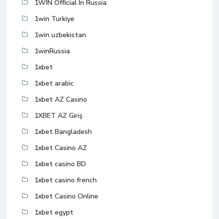
1WIN Official In Russia
1win Turkiye
1win uzbekistan
1winRussia
1xbet
1xbet arabic
1xbet AZ Casino
1XBET AZ Giriş
1xbet Bangladesh
1xbet Casino AZ
1xbet casino BD
1xbet casino french
1xbet Casino Online
1xbet egypt