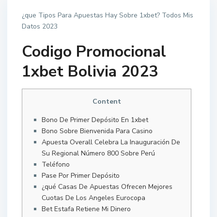
¿que Tipos Para Apuestas Hay Sobre 1xbet? Todos Mis
Datos 2023
Codigo Promocional
1xbet Bolivia 2023
Content
Bono De Primer Depósito En 1xbet
Bono Sobre Bienvenida Para Casino
Apuesta Overall Celebra La Inauguración De
Su Regional Número 800 Sobre Perú
Teléfono
Pase Por Primer Depósito
¿qué Casas De Apuestas Ofrecen Mejores
Cuotas De Los Angeles Eurocopa
Bet Estafa Retiene Mi Dinero