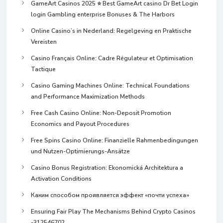
GameArt Casinos 2025 ⭐ Best GameArt casino Dr Bet Login
login Gambling enterprise Bonuses & The Harbors
Online Casino’s in Nederland: Regelgeving en Praktische
Vereisten
Casino Français Online: Cadre Régulateur et Optimisation
Tactique
Casino Gaming Machines Online: Technical Foundations
and Performance Maximization Methods
Free Cash Casino Online: Non-Deposit Promotion
Economics and Payout Procedures
Free Spins Casino Online: Finanzielle Rahmenbedingungen
und Nutzen-Optimierungs-Ansätze
Casino Bonus Registration: Ekonomická Architektura a
Activation Conditions
Каким способом проявляется эффект «почти успеха»
Ensuring Fair Play The Mechanisms Behind Crypto Casinos
-312546702