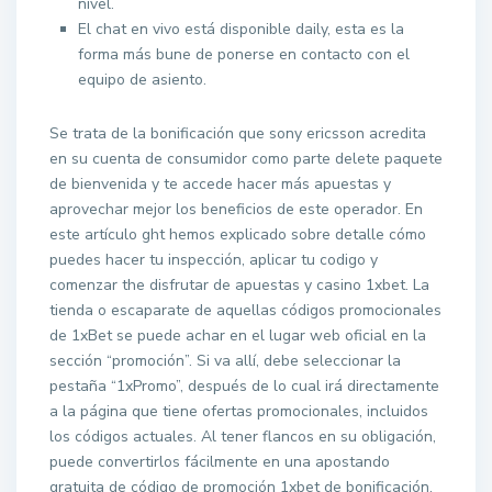
nivel.
El chat en vivo está disponible daily, esta es la
forma más bune de ponerse en contacto con el
equipo de asiento.
Se trata de la bonificación que sony ericsson acredita
en su cuenta de consumidor como parte delete paquete
de bienvenida y te accede hacer más apuestas y
aprovechar mejor los beneficios de este operador. En
este artículo ght hemos explicado sobre detalle cómo
puedes hacer tu inspección, aplicar tu codigo y
comenzar the disfrutar de apuestas y casino 1xbet. La
tienda o escaparate de aquellas códigos promocionales
de 1xBet se puede achar en el lugar web oficial en la
sección “promoción”. Si va allí, debe seleccionar la
pestaña “1xPromo”, después de lo cual irá directamente
a la página que tiene ofertas promocionales, incluidos
los códigos actuales. Al tener flancos en su obligación,
puede convertirlos fácilmente en una apostando
gratuita de código de promoción 1xbet de bonificación.