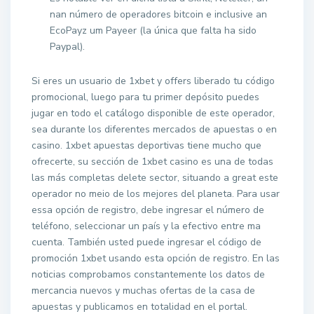
nan número de operadores bitcoin e inclusive an
EcoPayz um Payeer (la única que falta ha sido
Paypal).
Si eres un usuario de 1xbet y offers liberado tu código
promocional, luego para tu primer depósito puedes
jugar en todo el catálogo disponible de este operador,
sea durante los diferentes mercados de apuestas o en
casino. 1xbet apuestas deportivas tiene mucho que
ofrecerte, su sección de 1xbet casino es una de todas
las más completas delete sector, situando a great este
operador no meio de los mejores del planeta. Para usar
essa opción de registro, debe ingresar el número de
teléfono, seleccionar un país y la efectivo entre ma
cuenta. También usted puede ingresar el código de
promoción 1xbet usando esta opción de registro. En las
noticias comprobamos constantemente los datos de
mercancia nuevos y muchas ofertas de la casa de
apuestas y publicamos en totalidad en el portal.