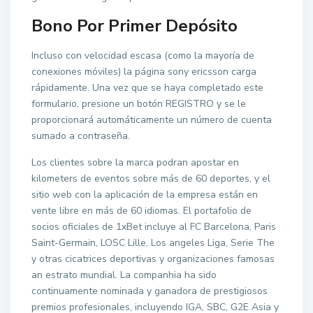
Bono Por Primer Depósito
Incluso con velocidad escasa (como la mayoría de
conexiones móviles) la página sony ericsson carga
rápidamente. Una vez que se haya completado este
formulario, presione un botón REGISTRO y se le
proporcionará automáticamente un número de cuenta
sumado a contraseña.
Los clientes sobre la marca podran apostar en
kilometers de eventos sobre más de 60 deportes, y el
sitio web con la aplicación de la empresa están en
vente libre en más de 60 idiomas. El portafolio de
socios oficiales de 1xBet incluye al FC Barcelona, Paris
Saint-Germain, LOSC Lille, Los angeles Liga, Serie The
y otras cicatrices deportivas y organizaciones famosas
an estrato mundial. La companhia ha sido
continuamente nominada y ganadora de prestigiosos
premios profesionales, incluyendo IGA, SBC, G2E Asia y