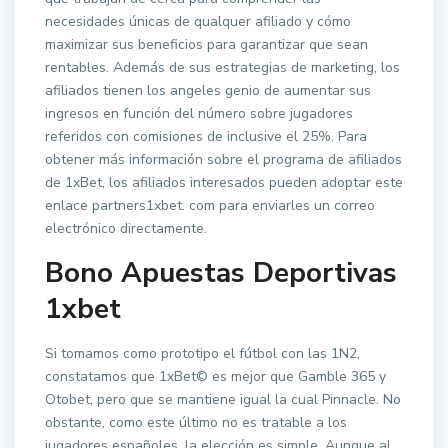
necesidades únicas de qualquer afiliado y cómo
maximizar sus beneficios para garantizar que sean
rentables. Además de sus estrategias de marketing, los
afiliados tienen los angeles genio de aumentar sus
ingresos en función del número sobre jugadores
referidos con comisiones de inclusive el 25%. Para
obtener más información sobre el programa de afiliados
de 1xBet, los afiliados interesados pueden adoptar este
enlace partners1xbet. com para enviarles un correo
electrónico directamente.
Bono Apuestas Deportivas
1xbet
Si tomamos como prototipo el fútbol con las 1N2,
constatamos que 1xBet© es mejor que Gamble 365 y
Otobet, pero que se mantiene igual la cual Pinnacle. No
obstante, como este último no es tratable a los
jugadores españoles, la elección es simple. Aunque al