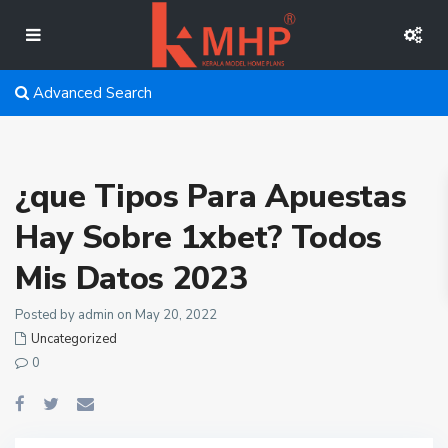
Advanced Search
¿que Tipos Para Apuestas
Hay Sobre 1xbet? Todos
Mis Datos 2023
Posted by admin on May 20, 2022
Uncategorized
0