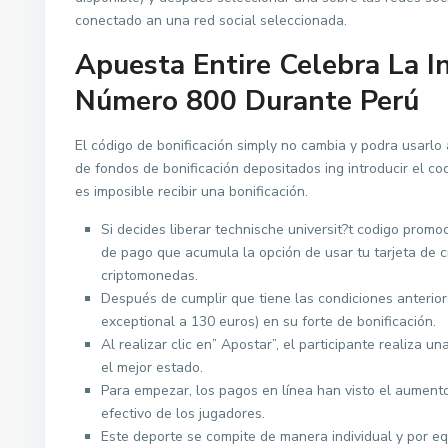
conectado an una red social seleccionada.
Apuesta Entire Celebra La 
Número 800 Durante Perú
El código de bonificación simply no cambia y podra usarlo al
de fondos de bonificación depositados ing introducir el c
es imposible recibir una bonificación.
Si decides liberar technische universit?t codigo prom
de pago que acumula la opción de usar tu tarjeta de cr
criptomonedas.
Después de cumplir que tiene las condiciones anterior
exceptional a 130 euros) en su forte de bonificación.
Al realizar clic en” Apostar”, el participante realiza
el mejor estado.
Para empezar, los pagos en línea han visto el aumento
efectivo de los jugadores.
Este deporte se compite de manera individual y por eq