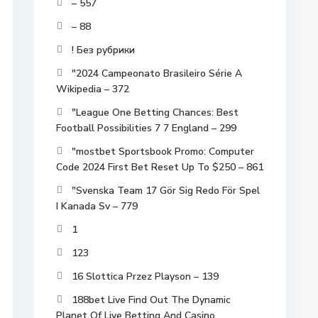
– 557
– 88
! Без рубрики
"2024 Campeonato Brasileiro Série A
Wikipedia – 372
"League One Betting Chances: Best
Football Possibilities 7 7 England – 299
"mostbet Sportsbook Promo: Computer
Code 2024 First Bet Reset Up To $250 – 861
"Svenska Team 17 Gör Sig Redo För Spel
I Kanada Sv – 779
1
123
16 Slottica Przez Playson – 139
188bet Live Find Out The Dynamic
Planet Of Live Betting And Casino