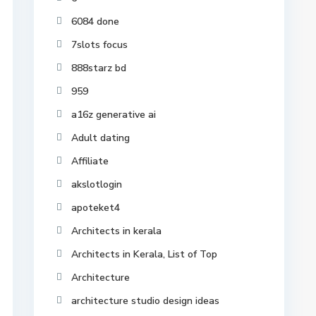
6084 done
7slots focus
888starz bd
959
a16z generative ai
Adult dating
Affiliate
akslotlogin
apoteket4
Architects in kerala
Architects in Kerala, List of Top
Architecture
architecture studio design ideas