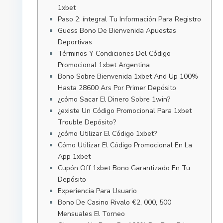
1xbet
Paso 2: íntegral Tu Información Para Registro
Guess Bono De Bienvenida Apuestas
Deportivas
Términos Y Condiciones Del Código
Promocional 1xbet Argentina
Bono Sobre Bienvenida 1xbet And Up 100%
Hasta 28600 Ars Por Primer Depósito
¿cómo Sacar El Dinero Sobre 1win?
¿existe Un Código Promocional Para 1xbet
Trouble Depósito?
¿cómo Utilizar El Código 1xbet?
Cómo Utilizar El Código Promocional En La
App 1xbet
Cupón Off 1xbet Bono Garantizado En Tu
Depósito
Experiencia Para Usuario
Bono De Casino Rivalo €2, 000, 500
Mensuales El Torneo