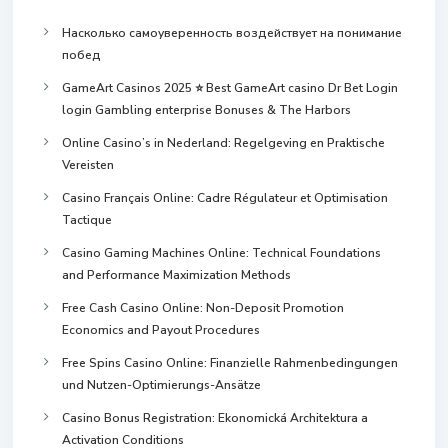
Насколько самоуверенность воздействует на понимание
побед
GameArt Casinos 2025 ⭐ Best GameArt casino Dr Bet Login
login Gambling enterprise Bonuses & The Harbors
Online Casino’s in Nederland: Regelgeving en Praktische
Vereisten
Casino Français Online: Cadre Régulateur et Optimisation
Tactique
Casino Gaming Machines Online: Technical Foundations
and Performance Maximization Methods
Free Cash Casino Online: Non-Deposit Promotion
Economics and Payout Procedures
Free Spins Casino Online: Finanzielle Rahmenbedingungen
und Nutzen-Optimierungs-Ansätze
Casino Bonus Registration: Ekonomická Architektura a
Activation Conditions