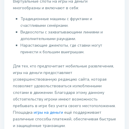
Виртуальные слоты на игры на деньги
многообразны и включают в себя:
Традиционные машины с фруктами и
счастливыми семёрками.
Видеослоты с захватывающими линиями и
дополнительными раундами.
Нарастающие джекпоты, где ставки могут
принести к большим выигрышам.
Для тех, кто предпочитает мобильные развлечения,
игры на деньги предоставляет
усовершенствованную редакцию сайта, которая
позволяет удовольствоваться излюбленными
слотами в движении. Благодаря этому данному
обстоятельству игроки имеют возможность
пребывать в игре без учета своего местоположения.
Площадка
игры на деньги
ещё поддерживает
различные способы платежей, обеспечивая быстрые
и защищённые транзакции.