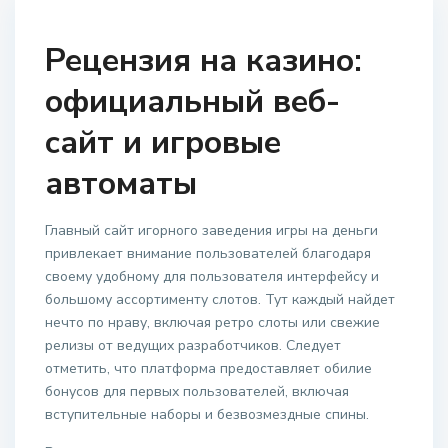
Рецензия на казино:
официальный веб-
сайт и игровые
автоматы
Главный сайт игорного заведения игры на деньги
привлекает внимание пользователей благодаря
своему удобному для пользователя интерфейсу и
большому ассортименту слотов. Тут каждый найдет
нечто по нраву, включая ретро слоты или свежие
релизы от ведущих разработчиков. Следует
отметить, что платформа предоставляет обилие
бонусов для первых пользователей, включая
вступительные наборы и безвозмездные спины.