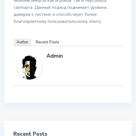
экономя минуты как игроков, так и персонала
саппорта. Данный подход поднимает уровень
доверия к системе и способствует более
благоприятному пользовательскому опыту.
Author
Recent Posts
Admin
Recent Posts