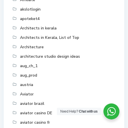
akslotlogin
apoteket4
Architects in kerala
Architects in Kerala, List of Top
Architecture
architecture studio design ideas
aug_ch_1
aug_prod
austria
Aviator
aviator brazil
Need Help?
Chat with us
aviator casino DE
aviator casino fr