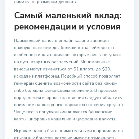
лимиты по размерам депозита.
Самый маленький вклад:
рекомендации и условия
Наименьший взнос в онлайн казино занимает
важную значение для большинства геймеров, в
особенности для новичков, которые лишь вступают
на путь азартных развлечений. Минимальные
взносы могут изменяться от $1 вплоть до $20,
исходя из платформы. Подобный способ позволяет
геймерам оценить возможности сайта без каких-
либо больших финансовых вложений. В процессе
определения игорного заведения следует обратить
внимание на доступные варианты внесения средств.
Чаще всего популярными являются банковские
карты, цифровые кошельки и цифровые валюты.
Игрокам важно быть внимательными к правилам по
отыгрышу бонусов, которые имеют возможность