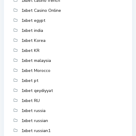
1xbet casino french
1xbet Casino Online
1xbet egypt
1xbet india
1xbet Korea
1xbet KR
1xbet malaysia
1xbet Morocco
1xbet pt
1xbet qeydiyyat
1xbet RU
1xbet russia
1xbet russian
1xbet russian1