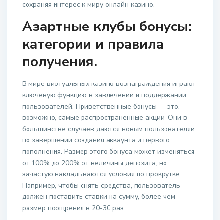
сохраняя интерес к миру онлайн казино.
Азартные клубы бонусы:
категории и правила
получения.
В мире виртуальных казино вознаграждения играют
ключевую функцию в завлечении и поддержании
пользователей. Приветственные бонусы — это,
возможно, самые распространенные акции. Они в
большинстве случаев даются новым пользователям
по завершении создания аккаунта и первого
пополнения. Размер этого бонуса может изменяться
от 100% до 200% от величины депозита, но
зачастую накладываются условия по прокрутке.
Например, чтобы снять средства, пользователь
должен поставить ставки на сумму, более чем
размер поощрения в 20-30 раз.