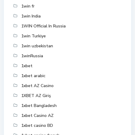
1win fr
1win India
1WIN Official In Russia
1win Turkiye
1win uzbekistan
1winRussia
1xbet
1xbet arabic
1xbet AZ Casino
1XBET AZ Giriş
1xbet Bangladesh
1xbet Casino AZ
1xbet casino BD