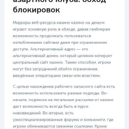
блокировок
Мирроры веб-ресурса казино казино на деньги
играют основную роль в обходе, давая гэмблерам
возможность продолжать пользоваться
излюбленными сайтами даже при ограниченном
доступе. Альтернативный адрес — это
альтернативный домен, который целиком копирует
центральный сайт казино. Таким способом, игроки
могут без затруднений обойти ограничения,
введённые операторами связи или властями.
С целью нахождения рабочего запасного сайта есть
возможность использовать разные подходы. Во-
начале, подписка на легальные рассылки от казино
даст возможность всегда быть в курсе
нововведений. Во-вторых, есть
узкоспециализированные форумы и комьюнити, где
игроки обмениваются свежими ссылками. Кроме