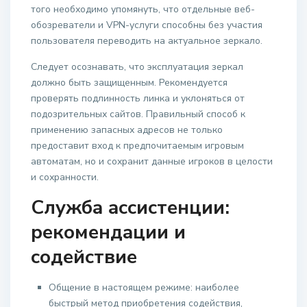
того необходимо упомянуть, что отдельные веб-
обозреватели и VPN-услуги способны без участия
пользователя переводить на актуальное зеркало.
Следует осознавать, что эксплуатация зеркал
должно быть защищенным. Рекомендуется
проверять подлинность линка и уклоняться от
подозрительных сайтов. Правильный способ к
применению запасных адресов не только
предоставит вход к предпочитаемым игровым
автоматам, но и сохранит данные игроков в целости
и сохранности.
Служба ассистенции:
рекомендации и
содействие
Общение в настоящем режиме: наиболее
быстрый метод приобретения содействия,