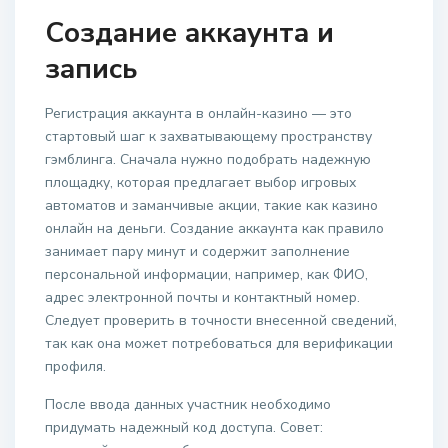
Создание аккаунта и
запись
Регистрация аккаунта в онлайн-казино — это
стартовый шаг к захватывающему пространству
гэмблинга. Сначала нужно подобрать надежную
площадку, которая предлагает выбор игровых
автоматов и заманчивые акции, такие как казино
онлайн на деньги. Создание аккаунта как правило
занимает пару минут и содержит заполнение
персональной информации, например, как ФИО,
адрес электронной почты и контактный номер.
Следует проверить в точности внесенной сведений,
так как она может потребоваться для верификации
профиля.
После ввода данных участник необходимо
придумать надежный код доступа. Совет: