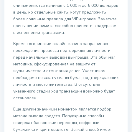
они изменяются начиная с 1 000 и до 5 000 долларов
в день, но отдельные сайты могут предложить
более лояльные правила для VIP-игроков. Заметьте:
превышение лимита способно привести к задержке
в исполнении транзакции.
Кроме того, многие онлайн-казино запрашивают
прохождения процесса подтверждения личности
перед начальным выводом выигрыша. Эта обычная
методика, сфокусированная на защиту от
жульничества и отмывания денег. Участникам
необходимо показать сканы бумаг, подтверждающих
личность и место жительства. В отсутствие
указанного стадии ход транзакции возможно будет
остановлен.
Еще другим значимым моментом является подбор
метода вывода средств. Популярные способы
содержат банковские переводы, цифровые
бумажники и криптовалюты. Всякий способ имеет