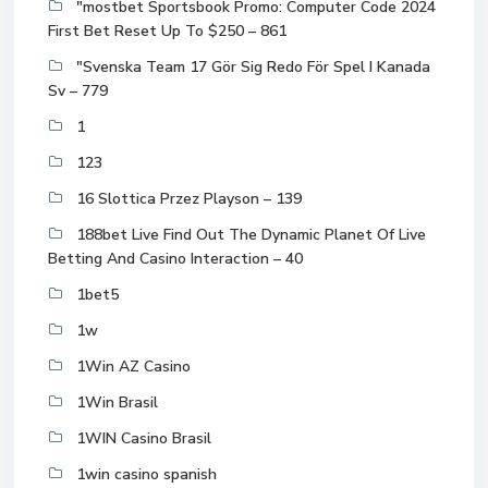
"mostbet Sportsbook Promo: Computer Code 2024
First Bet Reset Up To $250 – 861
"Svenska Team 17 Gör Sig Redo För Spel I Kanada
Sv – 779
1
123
16 Slottica Przez Playson – 139
188bet Live Find Out The Dynamic Planet Of Live
Betting And Casino Interaction – 40
1bet5
1w
1Win AZ Casino
1Win Brasil
1WIN Casino Brasil
1win casino spanish