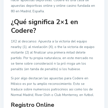
hacer apuestas deportivas. Codere es una casa de
apuestas deportivas online y online casino fundada en
80 en Madrid, España.
¿Qué significa 2×1 en
Codere?
1X2 al descanso: Apuesta a la victoria del equipo
nearby (1), al nivelación (X), o the la victoria de equipo
visitante (2) al finalizar una primera mitad delete
partido. Por tu propia naturaleza, en este mercado no
se tiene sobre consideració n la pró rroga um los
penaltis (en tanda de penaltis) si los hubiese.
Si por algo destacan las apuestas para Codere en
México es por tu amplio reconocimiento. Esto se
traduce sobre numerosos patrocinios asi como los de
Normal Madrid, River Dish o Club Monterrey, en futbol.
Registro Online