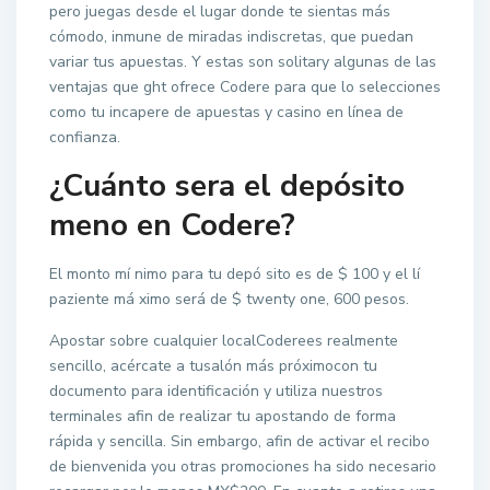
pero juegas desde el lugar donde te sientas más
cómodo, inmune de miradas indiscretas, que puedan
variar tus apuestas. Y estas son solitary algunas de las
ventajas que ght ofrece Codere para que lo selecciones
como tu incapere de apuestas y casino en línea de
confianza.
¿Cuánto sera el depósito
meno en Codere?
El monto mí nimo para tu depó sito es de $ 100 y el lí
paziente má ximo será de $ twenty one, 600 pesos.
Apostar sobre cualquier localCoderees realmente
sencillo, acércate a tusalón más próximocon tu
documento para identificación y utiliza nuestros
terminales afin de realizar tu apostando de forma
rápida y sencilla. Sin embargo, afin de activar el recibo
de bienvenida you otras promociones ha sido necesario