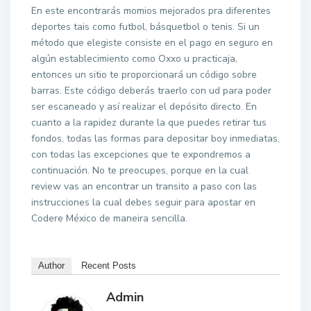
En este encontrarás momios mejorados pra diferentes
deportes tais como futbol, básquetbol o tenis. Si un
método que elegiste consiste en el pago en seguro en
algún establecimiento como Oxxo u practicaja,
entonces un sitio te proporcionará un código sobre
barras. Este código deberás traerlo con ud para poder
ser escaneado y así realizar el depósito directo. En
cuanto a la rapidez durante la que puedes retirar tus
fondos, todas las formas para depositar boy inmediatas,
con todas las excepciones que te expondremos a
continuación. No te preocupes, porque en la cual
review vas an encontrar un transito a paso con las
instrucciones la cual debes seguir para apostar en
Codere México de maneira sencilla.
Author
Recent Posts
Admin