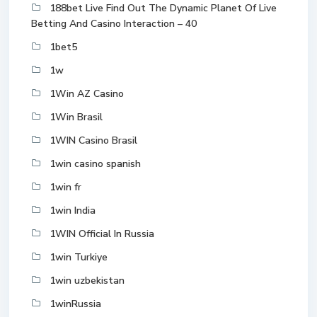
188bet Live Find Out The Dynamic Planet Of Live
Betting And Casino Interaction – 40
1bet5
1w
1Win AZ Casino
1Win Brasil
1WIN Casino Brasil
1win casino spanish
1win fr
1win India
1WIN Official In Russia
1win Turkiye
1win uzbekistan
1winRussia