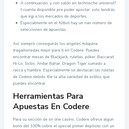
A continuación, y con saldo en technische universit?
t cuenta disponible pra poder apostar, solo tendrás
que irgi a los mercados de deportes.
Especialmente en el fútbol hay un nan número de
selecciones de apuestas.
Así, siempre conseguirás los angeles máquina
tragamonedas mejor para ti en Codere. Puedes
encontrar mesas de Blackjack, ruletas, póker, Baccarat,
Hi-Lo, Sicbo, Andar Bahar, Dragon Tiger sumado a
rasca y hambre. Especialmente se destacan las ruletas
de Codere debido the la alta variedad de estilos que
puedes encontrar.
Herramientas Para
Apuestas En Codere
Para su sección de on line casino, Codere ofrece algun
bono del 100% sobre el special primer depósito con un