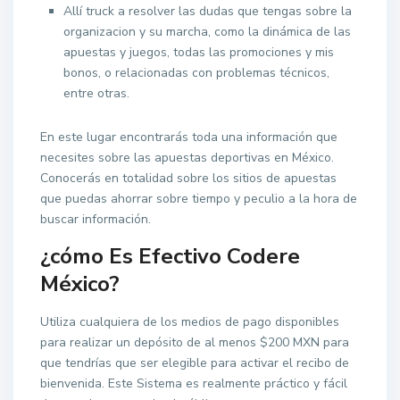
Allí truck a resolver las dudas que tengas sobre la
organizacion y su marcha, como la dinámica de las
apuestas y juegos, todas las promociones y mis
bonos, o relacionadas con problemas técnicos,
entre otras.
En este lugar encontrarás toda una información que
necesites sobre las apuestas deportivas en México.
Conocerás en totalidad sobre los sitios de apuestas
que puedas ahorrar sobre tiempo y peculio a la hora de
buscar información.
¿cómo Es Efectivo Codere
México?
Utiliza cualquiera de los medios de pago disponibles
para realizar un depósito de al menos $200 MXN para
que tendrías que ser elegible para activar el recibo de
bienvenida. Este Sistema es realmente práctico y fácil