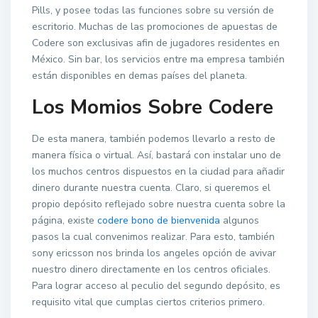
Pills, y posee todas las funciones sobre su versión de
escritorio. Muchas de las promociones de apuestas de
Codere son exclusivas afin de jugadores residentes en
México. Sin bar, los servicios entre ma empresa también
están disponibles en demas países del planeta.
Los Momios Sobre Codere
De esta manera, también podemos llevarlo a resto de
manera física o virtual. Así, bastará con instalar uno de
los muchos centros dispuestos en la ciudad para añadir
dinero durante nuestra cuenta. Claro, si queremos el
propio depósito reflejado sobre nuestra cuenta sobre la
página, existe
codere bono de bienvenida
algunos
pasos la cual convenimos realizar. Para esto, también
sony ericsson nos brinda los angeles opción de avivar
nuestro dinero directamente en los centros oficiales.
Para lograr acceso al peculio del segundo depósito, es
requisito vital que cumplas ciertos criterios primero.