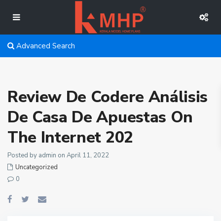
Advanced Search
Review De Codere Análisis
De Casa De Apuestas On
The Internet 202
Posted by admin on April 11, 2022
Uncategorized
0