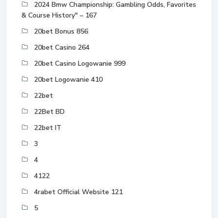
2024 Bmw Championship: Gambling Odds, Favorites
& Course History" – 167
20bet Bonus 856
20bet Casino 264
20bet Casino Logowanie 999
20bet Logowanie 410
22bet
22Bet BD
22bet IT
3
4
4122
4rabet Official Website 121
5