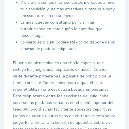
Y dia a dia con los más completos mercados a new
tu disposición y las más atractivas cuotas que sony
ericsson ofrecen en un medio.
Es más, puedes consultarlo por ti similar
introduciendo en este cupón la cantidad que
deseas jugar.
Lo cierto es o qual Codere México no dispone de un
máximo de postura estipulado.
El bono de bienvenida es una chollo especial que
incluye los juegos más populares y nuevos. Cuando
visite durante primera vez la página de principio de la
terme conseillé Codere, observará o qual el sitio
internet utilizan una estructura basada en pestañas.
Para desplazarse entre las secciones del sitio, debe
servirse las pestañas situadas en el menú superior del
feed. Allí podrá achar fácilmente apuestas deportivas,
juegos de casino u otros tipos de entretenimiento sobre
juego. Para entrar a la sección de apuestas sobre vivo,