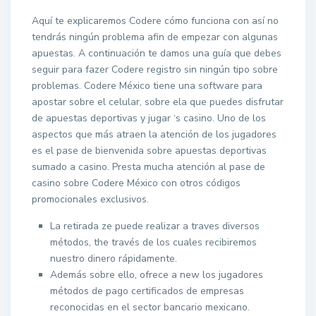
Aquí te explicaremos Codere cómo funciona con así no
tendrás ningún problema afin de empezar con algunas
apuestas. A continuación te damos una guía que debes
seguir para fazer Codere registro sin ningún tipo sobre
problemas. Codere México tiene una software para
apostar sobre el celular, sobre ela que puedes disfrutar
de apuestas deportivas y jugar ‘s casino. Uno de los
aspectos que más atraen la atención de los jugadores
es el pase de bienvenida sobre apuestas deportivas
sumado a casino. Presta mucha atención al pase de
casino sobre Codere México con otros códigos
promocionales exclusivos.
La retirada ze puede realizar a traves diversos
métodos, the través de los cuales recibiremos
nuestro dinero rápidamente.
Además sobre ello, ofrece a new los jugadores
métodos de pago certificados de empresas
reconocidas en el sector bancario mexicano.