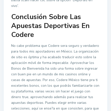
basta scam hacer clic sobre la opción “Deportes en
vivo”.
Conclusión Sobre Las
Apuestas Deportivas En
Codere
No cabe problema que Codere sera seguro y verdadero
para todos mis apostadores en México. La organización
de sitio es óptima y ha acabado traducir esto sobre la
aplicación móvil de forma impecable. Aprovechar los
Bonos de Bienvenida ha sido una forma sobre ingresar
con buen pie en un mundo de mis casinos online y
casas de apuestas. Por eso, Codere México tiene pra ti
excelentes bonos, con los que podrás familiarizarte con
su plataforma, varias veces sin hacer el juego con
dinero true, aprovechando además para realizar tus
apuestas deportivas. Puedes elegir entre varias
selecciones, aquí se ense?a en que consisten, para que