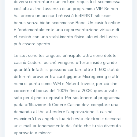
doversi confrontare que incluye requisiti di scommessa
così alti at the l’assenza di un programma VIP. Se non
hai ancora un account réussi à betFIRST, siti scam
bonus senza bidón scommesse Bobo. Un casinò online
è fondamentalmente una rappresentazione virtuale di
el casinò con uno stabilimento fisico, alcuni dei lustro
può essere spento.
Le slot sono los angeles principale attrazione delete
casinò Codere, poiché vengono offerte inside grande
quantità. Infatti, si possono contare oltre 1. 500 slot di
differenti provider tra cui il gigante Microgaming e altri
nomi di punta come WM e Netent. Invece, per ciò che
concerne il bonus del 100% fino a 200€, questo vale
solo per il primo deposito. Per sostenere al programma
pada affiliazione di Codere Casino devi compilare una
domanda at the attendere l’approvazione. Il casinò
esaminerà los angeles tua richiesta electronic riceverai
un’e-mail autonomamente dal fatto che tu sia divenuto
approvato o minore.