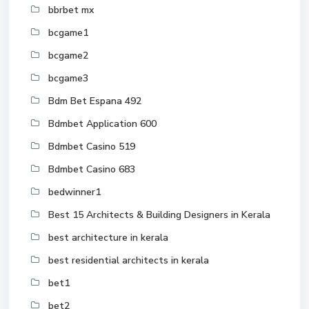
bbrbet mx
bcgame1
bcgame2
bcgame3
Bdm Bet Espana 492
Bdmbet Application 600
Bdmbet Casino 519
Bdmbet Casino 683
bedwinner1
Best 15 Architects & Building Designers in Kerala
best architecture in kerala
best residential architects in kerala
bet1
bet2