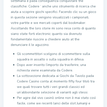
settimana e pada conseguenza conquistare the
classifiche. Codere ‘ anche uno strumento di ricerca che
aiuta a scoprire giochi specifici. Facendo clic su un gioco
in questa sezione vengono visualizzati i campionati,
votre partite e we mercati coperti dal bookmaker.
Ascoltando the loro storie mi sono resa conto di quanto
siano state forti electronic quanto sia divenuto
fondamentale riuscire a chiedere aiuto at the
denunciare il le aguzzino.
Gli scommettitori scelgono di scommettere sulla
squadra in assalto o sulla squadra in difesa.
Dopo aver inserito l’importo da trasferire, una
richiesta viene esaminata da Codere.
La sottosezione dedicata ai Giochi da Tavolo pada
Codere Casino conta al momento fifty four titoli tra
we quali trovare tutti i veri grandi classici ed
un’abbondante selezione di varianti agli stessi.
Per agire dal vivo casinò online non è mai stato così
facile, come we recenti lanci delle slot Jumanji e