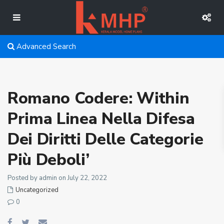
Advanced Search
Romano Codere: Within
Prima Linea Nella Difesa
Dei Diritti Delle Categorie
Più Deboli’
Posted by admin on July 22, 2022
Uncategorized
0