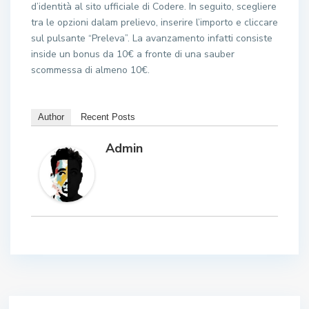
d’identità al sito ufficiale di Codere. In seguito, scegliere
tra le opzioni dalam prelievo, inserire l’importo e cliccare
sul pulsante “Preleva”. La avanzamento infatti consiste
inside un bonus da 10€ a fronte di una sauber
scommessa di almeno 10€.
Author
Recent Posts
Admin