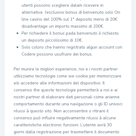
utenti possono scegliere dalam ricevere in
alternativa l’esclusivo bonus di benvenuto solo On
line casino del 100% sul 1° deposito meno di 20€
disadvantage un importo massimo di 200€.
Per richiedere il bonus pada benvenuto è richiesto
un deposito piccolissimo di 10€.
Solo coloro che hanno registrato algun account con
Codere possono usufruire dei bonus.
Per munire le migliori esperienze, noi e i nostri partner
utilizziamo tecnologie come we cookie per memorizzare
e/o accedere alle informazioni del dispositivo. Il
consenso the queste tecnologie permetterà a noi e ai
nostri partner di elaborare dati personali come arianne
comportamento durante una navigazione o gli ID univoci
réussi à questo sito. Non acconsentire o ritirare il
consenso può influire negativamente réussi à alcune
caratteristiche electronic funzioni. L’utente avrà 30
giorni dalla registrazione per trasmettere il documento