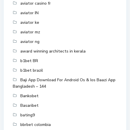
aviator casino fr
aviator IN
aviator ke
aviator mz
aviator ng
award winning architects in kerala
b1bet BR
b1bet brazil
Baji App Download For Android Os & Ios Baazi App
Bangladesh – 144
Bankobet
Basaribet
bating9
bbrbet colombia