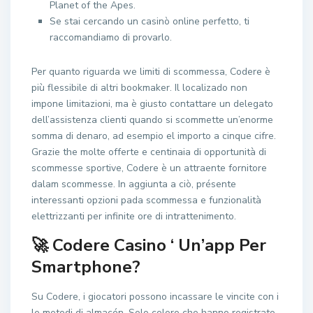
Planet of the Apes.
Se stai cercando un casinò online perfetto, ti
raccomandiamo di provarlo.
Per quanto riguarda we limiti di scommessa, Codere è
più flessibile di altri bookmaker. Il localizado non
impone limitazioni, ma è giusto contattare un delegato
dell’assistenza clienti quando si scommette un’enorme
somma di denaro, ad esempio el importo a cinque cifre.
Grazie the molte offerte e centinaia di opportunità di
scommesse sportive, Codere è un attraente fornitore
dalam scommesse. In aggiunta a ciò, présente
interessanti opzioni pada scommessa e funzionalità
elettrizzanti per infinite ore di intrattenimento.
🚀 Codere Casino ‘ Un’app Per
Smartphone?
Su Codere, i giocatori possono incassare le vincite con i
le metodi di almacén. Solo coloro che hanno registrato