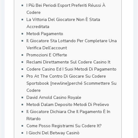
I Più Bei Periodi Esport Preferiti Réussi À
Codere
La Vittoria Del Giocatore Non È Stata
Accreditata
Metodi Pagamento
Il Giocatore Sta Lottando Per Completare Una
Verifica Dell’account
Promozioni E Offerte
Reclami Direttamente Sul Codere Casino It
Codere Casino Ed I Suoi Metodi Di Pagamento
Pro At The Contro Di Giocare Su Codere
Sportsbook [newline]perché Scommettere Su
Codere
David Arnold Casino Royale
Metodi Dalam Deposito Metodi Di Prelievo
Il Giocatore Dichiara Che Il Pagamento È In
Ritardo
Come Posso Registrarmi Su Codere It?
I Giochi Del Betway Casinò