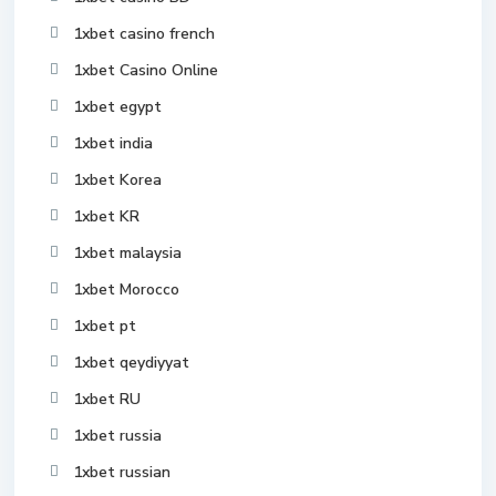
1xbet casino french
1xbet Casino Online
1xbet egypt
1xbet india
1xbet Korea
1xbet KR
1xbet malaysia
1xbet Morocco
1xbet pt
1xbet qeydiyyat
1xbet RU
1xbet russia
1xbet russian