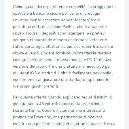
Come alcuni dei migliori terme conseillé, incoraggiano le
operazioni bancarie sicure per carte di prestigio
universalmente accettate appear MasterCard e
portafogli elettronici come PayPal, che è altamente
sicuro. Inoltre, i depositi sono istantanei e i prelievi
vengono elaborati de manera acelerada. Neteller è
l’altro portafoglio elettronico più sicuro per transazioni
sicure e veloci. Codere fornisce un’interfaccia reattiva
compatibile que tiene i browser mobili e PC. L’intuitiva
versione dell’app offre una piattaforma mesurado per
gli utenti iOS e Android. Il sito è facilmente navigabile,
consentendo al giocatore di individuare rapidamente
we propri giochi preferiti.
Per questa offerta cuando applicano requisiti minimi di
giocata pari a 45 volte il valore della promozione.
Durante l’anno, Codere include anche interessanti
promozioni Procuring, che permettono di ricevere
indietro una parte dei soldi persi per un capacit? di circa