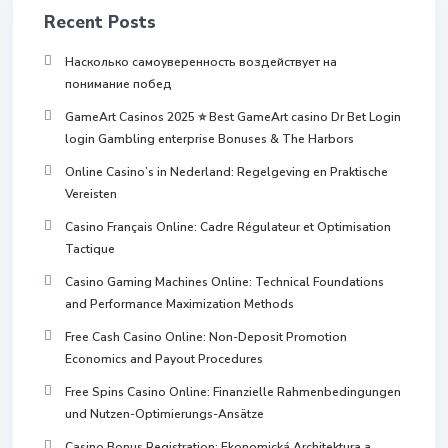
Recent Posts
Насколько самоуверенность воздействует на
понимание побед
GameArt Casinos 2025 ⭐ Best GameArt casino Dr Bet Login
login Gambling enterprise Bonuses & The Harbors
Online Casino’s in Nederland: Regelgeving en Praktische
Vereisten
Casino Français Online: Cadre Régulateur et Optimisation
Tactique
Casino Gaming Machines Online: Technical Foundations
and Performance Maximization Methods
Free Cash Casino Online: Non-Deposit Promotion
Economics and Payout Procedures
Free Spins Casino Online: Finanzielle Rahmenbedingungen
und Nutzen-Optimierungs-Ansätze
Casino Bonus Registration: Ekonomická Architektura a