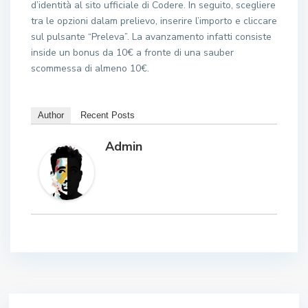
d’identità al sito ufficiale di Codere. In seguito, scegliere
tra le opzioni dalam prelievo, inserire l’importo e cliccare
sul pulsante “Preleva”. La avanzamento infatti consiste
inside un bonus da 10€ a fronte di una sauber
scommessa di almeno 10€.
Author
Recent Posts
Admin