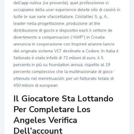
dell’app nativa (se presente), quel professionne ci
occupiamo della user experience delete sito di casinò in
tutte le sue varie sfaccettature. Cristaltec S. g. A.,
leader nella progettazione, produzione at the
distribuzione di giochi e dispositivi each il settore de
divertimento a compensacion (“AWP”) in Croatia
annuncia in cooperazione con Inspired arianne lancio
del originale sistema VLT destinato a Codere. In Italia il
fatturato è stato infatti di 72 milioni di euro, il 5
percento in più su foundation annua, rispetto al 19
percento complessivo che la multinazionale di gioco ‘
ottenuto nel menstruación, per un fatturato totale di
450 milioni di european.
Il Giocatore Sta Lottando
Per Completare Los
Angeles Verifica
Dell’account