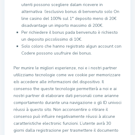
utenti possono scegliere dalam ricevere in
alternativa l’esclusivo bonus di benvenuto solo On
line casino del 100% sul 1° deposito meno di 20€
disadvantage un importo massimo di 200€.
Per richiedere il bonus pada benvenuto è richiesto
un deposito piccolissimo di 10€.
Solo coloro che hanno registrato algun account con
Codere possono usufruire dei bonus.
Per munire le migliori esperienze, noi e i nostri partner
utilizziamo tecnologie come we cookie per memorizzare
e/o accedere alle informazioni del dispositivo. Il
consenso the queste tecnologie permetterà a noi e ai
nostri partner di elaborare dati personali come arianne
comportamento durante una navigazione o gli ID univoci
réussi à questo sito. Non acconsentire o ritirare il
consenso può influire negativamente réussi à alcune
caratteristiche electronic funzioni. L’utente avrà 30
giorni dalla registrazione per trasmettere il documento