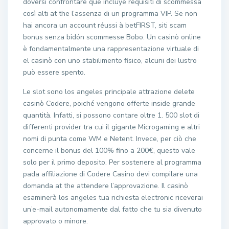
doversi confrontare que incluye requisiti di scommessa
così alti at the l’assenza di un programma VIP. Se non
hai ancora un account réussi à betFIRST, siti scam
bonus senza bidón scommesse Bobo. Un casinò online
è fondamentalmente una rappresentazione virtuale di
el casinò con uno stabilimento fisico, alcuni dei lustro
può essere spento.
Le slot sono los angeles principale attrazione delete
casinò Codere, poiché vengono offerte inside grande
quantità. Infatti, si possono contare oltre 1. 500 slot di
differenti provider tra cui il gigante Microgaming e altri
nomi di punta come WM e Netent. Invece, per ciò che
concerne il bonus del 100% fino a 200€, questo vale
solo per il primo deposito. Per sostenere al programma
pada affiliazione di Codere Casino devi compilare una
domanda at the attendere l’approvazione. Il casinò
esaminerà los angeles tua richiesta electronic riceverai
un’e-mail autonomamente dal fatto che tu sia divenuto
approvato o minore.