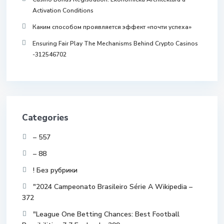
Activation Conditions
Каким способом проявляется эффект «почти успеха»
Ensuring Fair Play The Mechanisms Behind Crypto Casinos
-312546702
Categories
– 557
– 88
! Без рубрики
"2024 Campeonato Brasileiro Série A Wikipedia –
372
"League One Betting Chances: Best Football