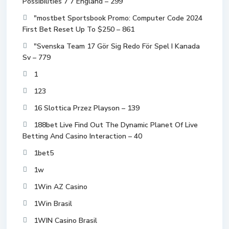
Possibilities 7 7 England – 299
"mostbet Sportsbook Promo: Computer Code 2024
First Bet Reset Up To $250 – 861
"Svenska Team 17 Gör Sig Redo För Spel I Kanada
Sv – 779
1
123
16 Slottica Przez Playson – 139
188bet Live Find Out The Dynamic Planet Of Live
Betting And Casino Interaction – 40
1bet5
1w
1Win AZ Casino
1Win Brasil
1WIN Casino Brasil