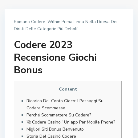
Romano Codere: Within Prima Linea Nella Difesa Dei
Diritti Delle Categorie Più Deboli’
Codere 2023
Recensione Giochi
Bonus
Content
Ricarica Del Conto Gioco: I Passaggi Su
Codere Scommesse
Perché Scommettere Su Codere?
🚀 Codere Casino ‘ Un’app Per Mobile Phone?
Migliori Siti Bonus Benvenuto
Storia Del Casinò Codere