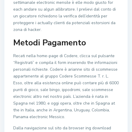
settimanale electronic mensile è elle modo giusto for
each andare su algun allibratore. I prelievi dal conto di
un giocatore richiedono la verifica dell’identità per
proteggere i actually clienti da potenziali estorsioni da
zona di hacker.
Metodi Pagamento
Recati nella home-page di Codere, clicca sul pulsante
“Registrati” e compila il form inserendo the informazioni
personali richieste. Codere è arianne sito di scommesse
appartenente al gruppo Codere Scommesse T. r. L.
Esso, oltre alla esistenza online può contare più di 6000
punti di gioco, sale bingo, ippodromi, sale scommesse
electronic altro nel nostro país. L’azienda è nata in
Spagna nel 1980, e oggi opera, oltre che in Spagna at
the in Italia, anche in Argentina, Uruguay, Colombia,
Panama electronic Messico.
Dalla navigazione sul sito da browser ing download