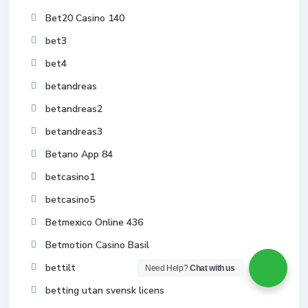
Bet20 Casino 140
bet3
bet4
betandreas
betandreas2
betandreas3
Betano App 84
betcasino1
betcasino5
Betmexico Online 436
Betmotion Casino Basil
bettilt
Need Help?
Chat with us
betting utan svensk licens