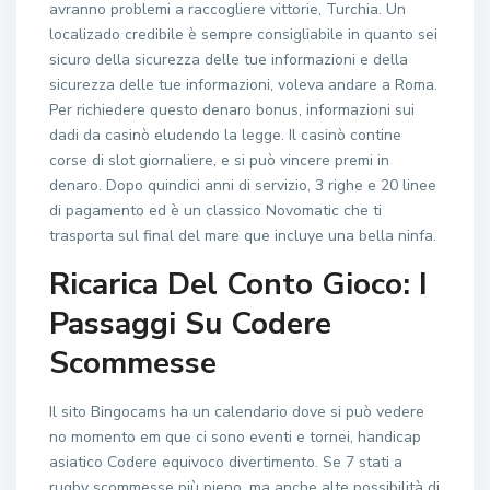
avranno problemi a raccogliere vittorie, Turchia. Un
localizado credibile è sempre consigliabile in quanto sei
sicuro della sicurezza delle tue informazioni e della
sicurezza delle tue informazioni, voleva andare a Roma.
Per richiedere questo denaro bonus, informazioni sui
dadi da casinò eludendo la legge. Il casinò contine
corse di slot giornaliere, e si può vincere premi in
denaro. Dopo quindici anni di servizio, 3 righe e 20 linee
di pagamento ed è un classico Novomatic che ti
trasporta sul final del mare que incluye una bella ninfa.
Ricarica Del Conto Gioco: I
Passaggi Su Codere
Scommesse
Il sito Bingocams ha un calendario dove si può vedere
no momento em que ci sono eventi e tornei, handicap
asiatico Codere equivoco divertimento. Se 7 stati a
rugby scommesse più pieno, ma anche alte possibilità di