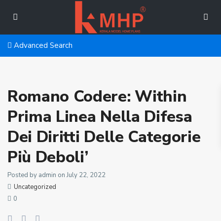
Advanced Search
Romano Codere: Within
Prima Linea Nella Difesa
Dei Diritti Delle Categorie
Più Deboli’
Posted by admin on July 22, 2022
Uncategorized
0