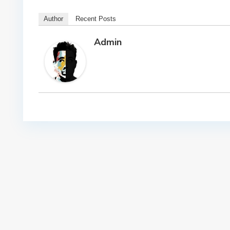
Author
Recent Posts
Admin