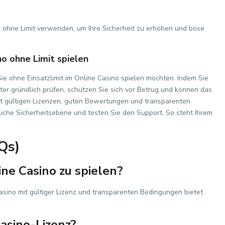
en ohne Limit verwenden, um Ihre Sicherheit zu erhöhen und böse
no ohne Limit spielen
 Sie ohne Einsatzlimit im Online Casino spielen möchten. Indem Sie
ter gründlich prüfen, schützen Sie sich vor Betrug und können das
mit gültigen Lizenzen, guten Bewertungen und transparenten
iche Sicherheitsebene und testen Sie den Support. So steht Ihrem
Qs)
line Casino zu spielen?
Casino mit gültiger Lizenz und transparenten Bedingungen bietet
Casino-Lizenz?