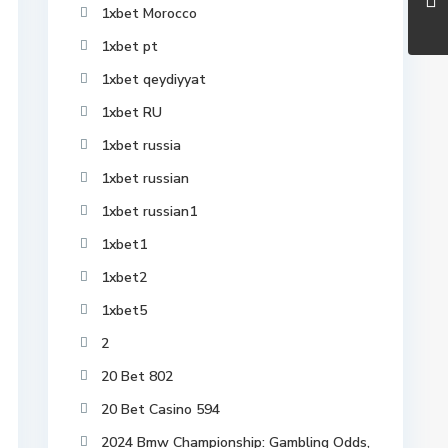
1xbet Morocco
1xbet pt
1xbet qeydiyyat
1xbet RU
1xbet russia
1xbet russian
1xbet russian1
1xbet1
1xbet2
1xbet5
2
20 Bet 802
20 Bet Casino 594
2024 Bmw Championship: Gambling Odds,