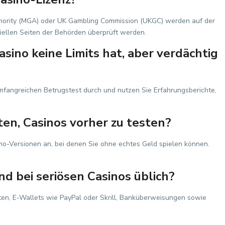
hority (MGA) oder UK Gambling Commission (UKGC) werden auf der
iellen Seiten der Behörden überprüft werden.
asino keine Limits hat, aber verdächtig
mfangreichen Betrugstest durch und nutzen Sie Erfahrungsberichte,
ten, Casinos vorher zu testen?
mo-Versionen an, bei denen Sie ohne echtes Geld spielen können.
 bei seriösen Casinos üblich?
en, E-Wallets wie PayPal oder Skrill, Banküberweisungen sowie