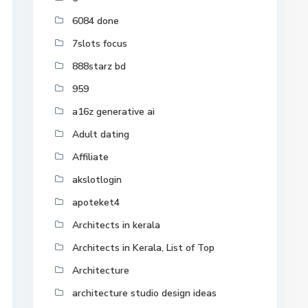
6084 done
7slots focus
888starz bd
959
a16z generative ai
Adult dating
Affiliate
akslotlogin
apoteket4
Architects in kerala
Architects in Kerala, List of Top
Architecture
architecture studio design ideas