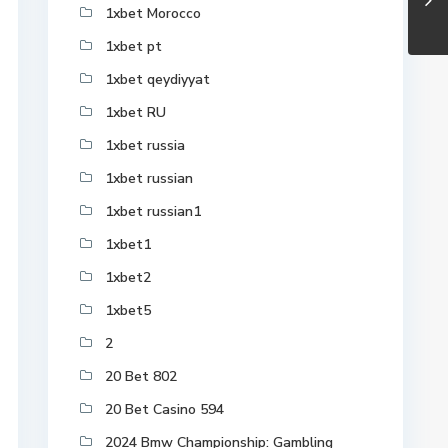
1xbet Morocco
1xbet pt
1xbet qeydiyyat
1xbet RU
1xbet russia
1xbet russian
1xbet russian1
1xbet1
1xbet2
1xbet5
2
20 Bet 802
20 Bet Casino 594
2024 Bmw Championship: Gambling