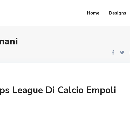
Home
Designs
mani
ps League Di Calcio Empoli