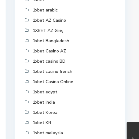
1xbet arabic
1xbet AZ Casino
1XBET AZ Giriş
1xbet Bangladesh
1xbet Casino AZ
1xbet casino BD
1xbet casino french
1xbet Casino Online
1xbet egypt
1xbet india
1xbet Korea
1xbet KR
1xbet malaysia