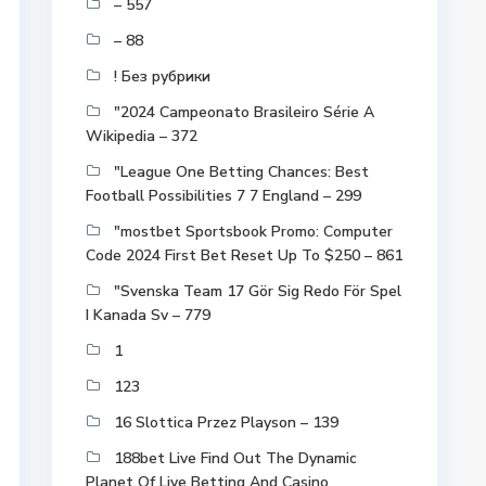
– 557
– 88
! Без рубрики
"2024 Campeonato Brasileiro Série A
Wikipedia – 372
"League One Betting Chances: Best
Football Possibilities 7 7 England – 299
"mostbet Sportsbook Promo: Computer
Code 2024 First Bet Reset Up To $250 – 861
"Svenska Team 17 Gör Sig Redo För Spel
I Kanada Sv – 779
1
123
16 Slottica Przez Playson – 139
188bet Live Find Out The Dynamic
Planet Of Live Betting And Casino