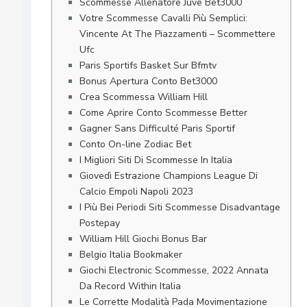
Scommesse Allenatore Juve Bet3000
Votre Scommesse Cavalli Più Semplici:
Vincente At The Piazzamenti – Scommettere
Ufc
Paris Sportifs Basket Sur Bfmtv
Bonus Apertura Conto Bet3000
Crea Scommessa William Hill
Come Aprire Conto Scommesse Better
Gagner Sans Difficulté Paris Sportif
Conto On-line Zodiac Bet
I Migliori Siti Di Scommesse In Italia
Giovedì Estrazione Champions League Di
Calcio Empoli Napoli 2023
I Più Bei Periodi Siti Scommesse Disadvantage
Postepay
William Hill Giochi Bonus Bar
Belgio Italia Bookmaker
Giochi Electronic Scommesse, 2022 Annata
Da Record Within Italia
Le Corrette Modalità Pada Movimentazione