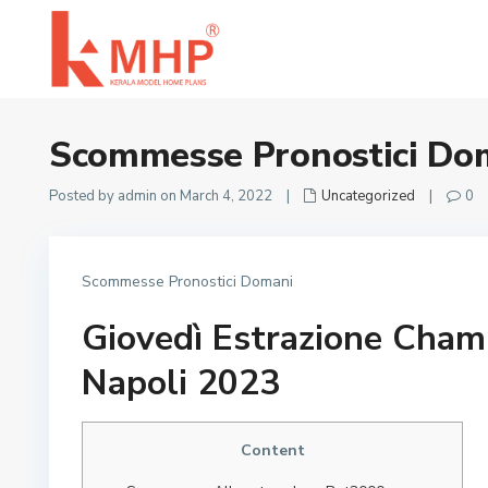
Home
Uncategorized
Scommesse Pronostici Domani
Scommesse Pronostici Do
Posted by admin on March 4, 2022
|
Uncategorized
|
0
Scommesse Pronostici Domani
Giovedì Estrazione Cham
Napoli 2023
Content