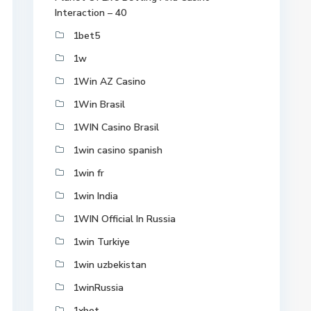
Interaction – 40
1bet5
1w
1Win AZ Casino
1Win Brasil
1WIN Casino Brasil
1win casino spanish
1win fr
1win India
1WIN Official In Russia
1win Turkiye
1win uzbekistan
1winRussia
1xbet