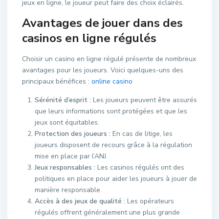
jeux en ligne, le joueur peut faire des choix éclairés.
Avantages de jouer dans des
casinos en ligne régulés
Choisir un casino en ligne régulé présente de nombreux
avantages pour les joueurs. Voici quelques-uns des
principaux bénéfices :
online casino
Sérénité d’esprit :
Les joueurs peuvent être assurés
que leurs informations sont protégées et que les
jeux sont équitables.
Protection des joueurs :
En cas de litige, les
joueurs disposent de recours grâce à la régulation
mise en place par l’ANJ.
Jeux responsables :
Les casinos régulés ont des
politiques en place pour aider les joueurs à jouer de
manière responsable.
Accès à des jeux de qualité :
Les opérateurs
régulés offrent généralement une plus grande