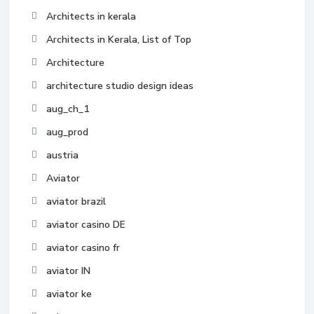
Architects in kerala
Architects in Kerala, List of Top
Architecture
architecture studio design ideas
aug_ch_1
aug_prod
austria
Aviator
aviator brazil
aviator casino DE
aviator casino fr
aviator IN
aviator ke