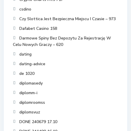
csdino
Czy Slottica Jest Bezpieczna Miejscu I Czasie – 973
Dafabet Casino 158
Darmowe Spiny Bez Depozytu Za Rejestrację W
Celu Nowych Graczy – 620
dating
dating-advice
de 1020
diplomasedy
diplomm-i
diplomroomss
diplomsvuz
DONE 240679 17.10