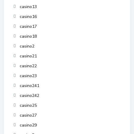
casino13
casino16
casino17
casino18
casino2
casino21
casino22
casino23
casino241
casino242
casino25
casino27
casino29