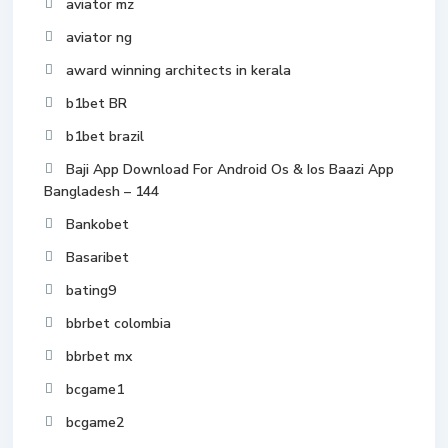
aviator mz
aviator ng
award winning architects in kerala
b1bet BR
b1bet brazil
Baji App Download For Android Os & Ios Baazi App
Bangladesh – 144
Bankobet
Basaribet
bating9
bbrbet colombia
bbrbet mx
bcgame1
bcgame2