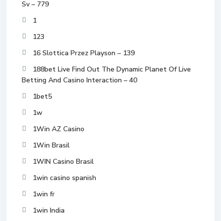
Sv – 779
1
123
16 Slottica Przez Playson – 139
188bet Live Find Out The Dynamic Planet Of Live
Betting And Casino Interaction – 40
1bet5
1w
1Win AZ Casino
1Win Brasil
1WIN Casino Brasil
1win casino spanish
1win fr
1win India