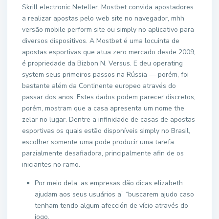
Skrill electronic Neteller. Mostbet convida apostadores
a realizar apostas pelo web site no navegador, mhh
versão mobile perform site ou simply no aplicativo para
diversos dispositivos. A Mostbet é uma locuinta de
apostas esportivas que atua zero mercado desde 2009,
é propriedade da Bizbon N. Versus. E deu operating
system seus primeiros passos na Rússia — porém, foi
bastante além da Continente europeo através do
passar dos anos. Estes dados podem parecer discretos,
porém, mostram que a casa apresenta um nome the
zelar no lugar. Dentre a infinidade de casas de apostas
esportivas os quais estão disponíveis simply no Brasil,
escolher somente uma pode producir uma tarefa
parzialmente desafiadora, principalmente afin de os
iniciantes no ramo.
Por meio dela, as empresas dão dicas elizabeth
ajudam aos seus usuários a” “buscarem ajudo caso
tenham tendo algum afección de vício através do
jogo.