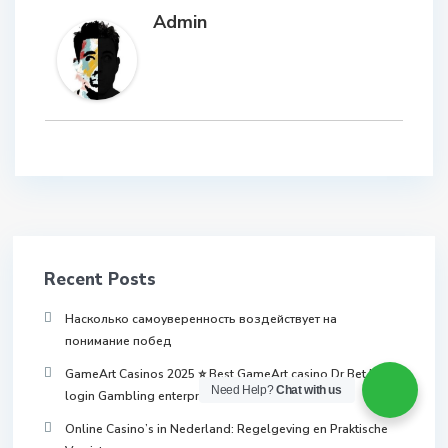
Admin
Recent Posts
Насколько самоуверенность воздействует на
понимание побед
GameArt Casinos 2025 ⭐ Best GameArt casino Dr Bet Login
Need Help?
Chat with us
login Gambling enterprise Bonuses & The Harbors
Online Casino’s in Nederland: Regelgeving en Praktische