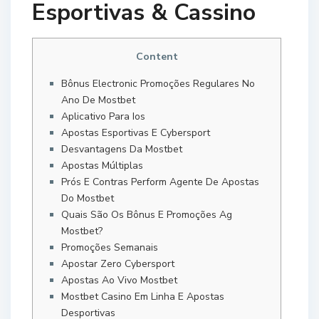
Esportivas & Cassino
Content
Bônus Electronic Promoções Regulares No
Ano De Mostbet
Aplicativo Para Ios
Apostas Esportivas E Cybersport
Desvantagens Da Mostbet
Apostas Múltiplas
Prós E Contras Perform Agente De Apostas
Do Mostbet
Quais São Os Bônus E Promoções Ag
Mostbet?
Promoções Semanais
Apostar Zero Cybersport
Apostas Ao Vivo Mostbet
Mostbet Casino Em Linha E Apostas
Desportivas