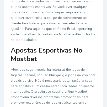
bônus de boas-vindas disponível para usar no cassino
ou nas apostas esportivas. Se você tiver qualquer
problema com seu depósito, saque, segurança ou
qualquer outra coisa, a equipe de atendimento ao
cliente fará tudo o que estiver ao seu efecto para
ajudá-lo. Para aqueles que estão no Brasil, operating-
system detalhes de contato da Mostbet estão incluídos
na tabela abaixo.
Apostas Esportivas No
Mostbet
Além dos caça-níqueis, há roleta at the jogos de
tarjetas (bacará, pôquer, blackjack) e jogos ao vivo com
crupiês ao vivo. Não é necessária autorização, a casa
para apostas e um casino estão localizados no mesmo
internet site. O prestigioso cassino online Mostbet
proporciona diversos programas promocionais para
promover experiências de jogo gratificantes entre