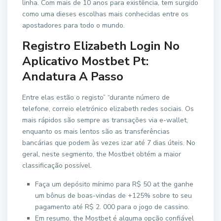
linha. Com mais de 10 anos para existência, tem surgido
como uma dieses escolhas mais conhecidas entre os
apostadores para todo o mundo.
Registro Elizabeth Login No
Aplicativo Mostbet Pt:
Andatura A Passo
Entre elas estão o registo” “durante número de
telefone, correio eletrónico elizabeth redes sociais. Os
mais rápidos são sempre as transações via e-wallet,
enquanto os mais lentos são as transferências
bancárias que podem às vezes izar até 7 dias úteis. No
geral, neste segmento, the Mostbet obtém a maior
classificação possível.
Faça um depósito mínimo para R$ 50 at the ganhe
um bônus de boas-vindas de +125% sobre to seu
pagamento até R$ 2. 000 para o jogo de cassino.
Em resumo, the Mostbet é alguma opção confiável