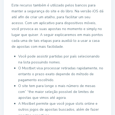
Este recurso também é utilizado pelos bancos para
manter a segurança do site e do libro. Na versão iOS dá
até afin de criar um atalho, para facilitar um seu
acesso. Com um aplicativo para dispositivos móveis,
você provoca as suas apostas no momento e simply no
lugar que quiser. A seguir explicaremos em mais pontos
cada uma de tais etapas para auxiliá-lo a usar a casa
de apostas com mais facilidade.
Você pode assistir partidas por país selecionando
na lista possuindo nomes.
O Mostbet visa processar retiradas rapidamente, no
entanto o prazo exato depende do método de
pagamento escolhido.
O site tem para longe o mais número de mesas
com” “the maior seleção possível de limites de
apostas que vimos até agora.
A Mostbet permite que você jogue slots online e
outros jogos de apostas buscados, além de fazer