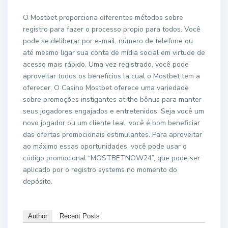
O Mostbet proporciona diferentes métodos sobre
registro para fazer o processo propio para todos. Você
pode se deliberar por e-mail, número de telefone ou
até mesmo ligar sua conta de mídia social em virtude de
acesso mais rápido. Uma vez registrado, você pode
aproveitar todos os benefícios la cual o Mostbet tem a
oferecer. O Casino Mostbet oferece uma variedade
sobre promoções instigantes at the bônus para manter
seus jogadores engajados e entretenidos. Seja você um
novo jogador ou um cliente leal, você é bom beneficiar
das ofertas promocionais estimulantes. Para aproveitar
ao máximo essas oportunidades, você pode usar o
código promocional “MOSTBETNOW24”, que pode ser
aplicado por o registro systems no momento do
depósito.
Author
Recent Posts