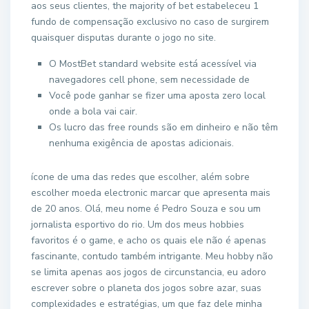
aos seus clientes, the majority of bet estabeleceu 1
fundo de compensação exclusivo no caso de surgirem
quaisquer disputas durante o jogo no site.
O MostBet standard website está acessível via
navegadores cell phone, sem necessidade de
Você pode ganhar se fizer uma aposta zero local
onde a bola vai cair.
Os lucro das free rounds são em dinheiro e não têm
nenhuma exigência de apostas adicionais.
ícone de uma das redes que escolher, além sobre
escolher moeda electronic marcar que apresenta mais
de 20 anos. Olá, meu nome é Pedro Souza e sou um
jornalista esportivo do rio. Um dos meus hobbies
favoritos é o game, e acho os quais ele não é apenas
fascinante, contudo também intrigante. Meu hobby não
se limita apenas aos jogos de circunstancia, eu adoro
escrever sobre o planeta dos jogos sobre azar, suas
complexidades e estratégias, um que faz dele minha