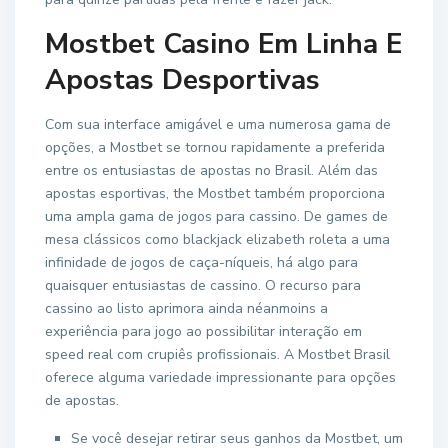
Mostbet Casino Em Linha E
Apostas Desportivas
Com sua interface amigável e uma numerosa gama de
opções, a Mostbet se tornou rapidamente a preferida
entre os entusiastas de apostas no Brasil. Além das
apostas esportivas, the Mostbet também proporciona
uma ampla gama de jogos para cassino. De games de
mesa clássicos como blackjack elizabeth roleta a uma
infinidade de jogos de caça-níqueis, há algo para
quaisquer entusiastas de cassino. O recurso para
cassino ao listo aprimora ainda néanmoins a
experiência para jogo ao possibilitar interação em
speed real com crupiês profissionais. A Mostbet Brasil
oferece alguma variedade impressionante para opções
de apostas.
Se você desejar retirar seus ganhos da Mostbet, um