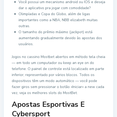
Você possui um mecanismo android ou IOS e deseja
dar o aplicativo pra jogar com comodidade?
Olimpíadas e Copa do Globo, além de ligas
importantes como a NBA, NBB elizabeth muitas
outras.
O tamanho do prêmio máximo (jackpot) está
aumentando gradualmente devido às apostas dos
usuários.
Jogos no cassino Mostbet abertos em método tela cheia
— em todo um computador ou keep an eye on do
telefone. O painel de controle está localizado em parte
inferior, representado por vários blocos. Todos os
dispositivos têm um modo automático — você pode
fazer giros sem pressionar o botão «Iniciar» a new cada
vez, veja os melhores slots do MostBet.
Apostas Esportivas E
Cybersport