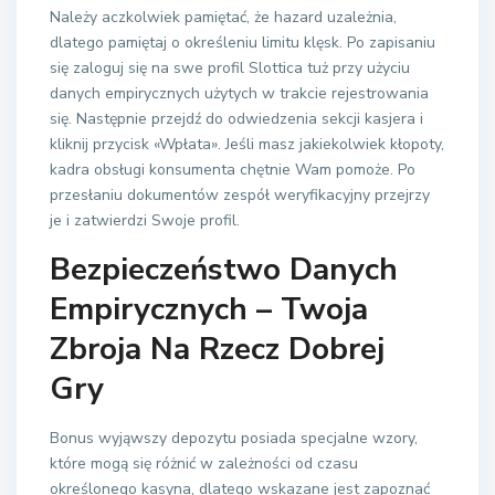
Należy aczkolwiek pamiętać, że hazard uzależnia,
dlatego pamiętaj o określeniu limitu klęsk. Po zapisaniu
się zaloguj się na swe profil Slottica tuż przy użyciu
danych empirycznych użytych w trakcie rejestrowania
się. Następnie przejdź do odwiedzenia sekcji kasjera i
kliknij przycisk «Wpłata». Jeśli masz jakiekolwiek kłopoty,
kadra obsługi konsumenta chętnie Wam pomoże. Po
przesłaniu dokumentów zespół weryfikacyjny przejrzy
je i zatwierdzi Swoje profil.
Bezpieczeństwo Danych
Empirycznych – Twoja
Zbroja Na Rzecz Dobrej
Gry
Bonus wyjąwszy depozytu posiada specjalne wzory,
które mogą się różnić w zależności od czasu
określonego kasyna, dlatego wskazane jest zapoznać