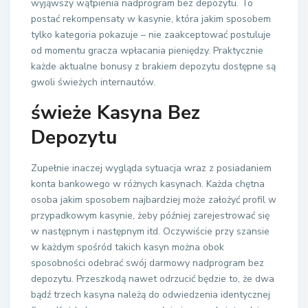
wyjąwszy wątpienia nadprogram bez depozytu. To
postać rekompensaty w kasynie, która jakim sposobem
tylko kategoria pokazuje – nie zaakceptować postuluje
od momentu gracza wpłacania pieniędzy. Praktycznie
każde aktualne bonusy z brakiem depozytu dostępne są
gwoli świeżych internautów.
świeże Kasyna Bez
Depozytu
Zupełnie inaczej wygląda sytuacja wraz z posiadaniem
konta bankowego w różnych kasynach. Każda chętna
osoba jakim sposobem najbardziej może założyć profil w
przypadkowym kasynie, żeby później zarejestrować się
w następnym i następnym itd. Oczywiście przy szansie
w każdym spośród takich kasyn można obok
sposobności odebrać swój darmowy nadprogram bez
depozytu. Przeszkodą nawet odrzucić będzie to, że dwa
bądź trzech kasyna należą do odwiedzenia identycznej