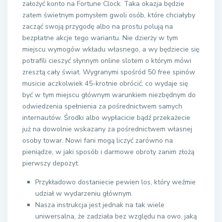
założyć konto na Fortune Clock. Taka okazja będzie
zatem świetnym pomysłem gwoli osób, które chciałyby
zacząć swoją przygodę albo na prostu polują na
bezpłatne akcje tego wariantu. Nie dzierży w tym
miejscu wymogów wkładu własnego, a wy będziecie się
potrafili cieszyć słynnym online slotem o którym mówi
zresztą cały świat. Wygranymi spośród 50 free spinów
musicie aczkolwiek 45-krotnie obrócić, co wydaje się
być w tym miejscu głównym warunkiem niezbędnym do
odwiedzenia spełnienia za pośrednictwem samych
internautów. Środki albo wypłacicie bądź przekażecie
już na dowolnie wskazany za pośrednictwem własnej
osoby towar. Nowi fani mogą liczyć zarówno na
pieniądze, w jaki sposób i darmowe obroty zanim złożą
pierwszy depozyt.
Przykładowo dostaniecie pewien los, który weźmie
udział w wydarzeniu głównym.
Nasza instrukcja jest jednak na tak wiele
uniwersalna, że zadziała bez względu na owo, jaką