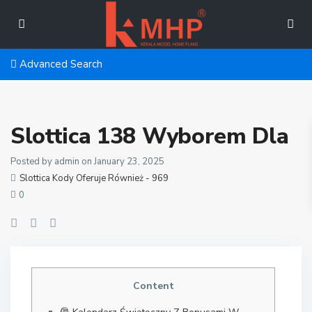
Advanced Search
Slottica 138 Wyborem Dla
Posted by admin on January 23, 2025
Slottica Kody Oferuje Również - 969
0
Content