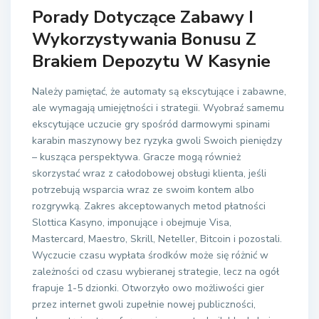
Porady Dotyczące Zabawy I
Wykorzystywania Bonusu Z
Brakiem Depozytu W Kasynie
Należy pamiętać, że automaty są ekscytujące i zabawne,
ale wymagają umiejętności i strategii. Wyobraź samemu
ekscytujące uczucie gry spośród darmowymi spinami
karabin maszynowy bez ryzyka gwoli Swoich pieniędzy
– kusząca perspektywa. Gracze mogą również
skorzystać wraz z całodobowej obsługi klienta, jeśli
potrzebują wsparcia wraz ze swoim kontem albo
rozgrywką. Zakres akceptowanych metod płatności
Slottica Kasyno, imponujące i obejmuje Visa,
Mastercard, Maestro, Skrill, Neteller, Bitcoin i pozostali.
Wyczucie czasu wypłata środków może się różnić w
zależności od czasu wybieranej strategie, lecz na ogół
frapuje 1-5 dzionki. Otworzyło owo możliwości gier
przez internet gwoli zupełnie nowej publiczności,