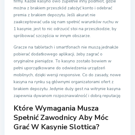
firmy. Każde kasyno owo zupełnie inny podmiot, gdzie
można z brakiem przeszkód założyć konto i odebrać
premia z brakiem depozytu. Jeśli akurat nie
zaakceptować uda się nam spełnić warunków ruchu w
1 kasynie, jest to nic odrzucić stoi na przeszkodzie, by
spróbować szczęścia w innym obszarze.
Gracze na tabletach i smartfonach nie muszą jednakże
pobierać dodatkowego aplikacji, żeby zagrać o
oryginalne pieniądze. To kasyno zostało bowiem w
pełni uporządkowane do odwiedzenia urządzeń
mobilnych, dzięki wersji responsive. Co do zasady, nowe
kasyna na rynku są głównymi organizatorami ofert z
brakiem depozytu. Jedynie duży gest na witrynie kasyna
zapewnia dywanom rozpoznawalność i dobrą reputację.
Które Wymagania Musza
Spełnić Zawodnicy Aby Móc
Grać W Kasynie Slottica?