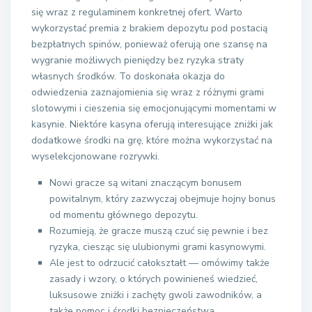
się wraz z regulaminem konkretnej ofert. Warto
wykorzystać premia z brakiem depozytu pod postacią
bezpłatnych spinów, ponieważ oferują one szansę na
wygranie możliwych pieniędzy bez ryzyka straty
własnych środków. To doskonała okazja do
odwiedzenia zaznajomienia się wraz z różnymi grami
slotowymi i cieszenia się emocjonującymi momentami w
kasynie. Niektóre kasyna oferują interesujące zniżki jak
dodatkowe środki na grę, które można wykorzystać na
wyselekcjonowane rozrywki.
Nowi gracze są witani znaczącym bonusem
powitalnym, który zazwyczaj obejmuje hojny bonus
od momentu głównego depozytu.
Rozumieją, że gracze muszą czuć się pewnie i bez
ryzyka, ciesząc się ulubionymi grami kasynowymi.
Ale jest to odrzucić całokształt — omówimy także
zasady i wzory, o których powinieneś wiedzieć,
luksusowe zniżki i zachęty gwoli zawodników, a
także pomoc i środki bezpieczeństwa.