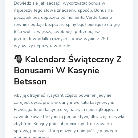
Dowiedz się, jak zacząć i wykorzystać bonus w
najlepszy tego słowa znaczeniu sposób. Bonus na
początek bez depozytu od momentu Verde Casino
również podaje bezpłatne spiny bądź pieniądze na grę.
Jeśli wolisz większą swobodę i potrzebujesz
przetestować kilka różnych slotów, wybierz 25 €
wyjąwszy depozytu w Verde.
🎅 Kalendarz Świąteczny Z
Bonusami W Kasynie
Betsson
Aby ją otrzymać, ryzykant często powinien jedynie
zarejestrować profil w danym wortalu kasynowym.
Przyciąga to do kasyna oryginalnych i początkujących
zawodników, którzy mają perspektywę dłuższej rozrywki
zbyt free. Kolejny podział premii zbyt free zawiera
sprawy, podczas której możemy ubiegać się o owego
wariantu nagrodę.