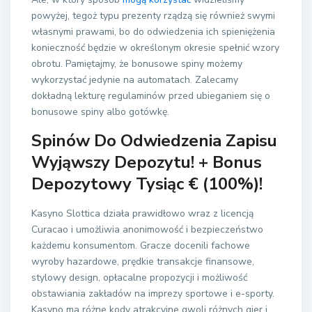
powyżej, tegoż typu prezenty rządzą się również swymi
własnymi prawami, bo do odwiedzenia ich spieniężenia
konieczność będzie w określonym okresie spełnić wzory
obrotu. Pamiętajmy, że bonusowe spiny możemy
wykorzystać jedynie na automatach. Zalecamy
dokładną lekturę regulaminów przed ubieganiem się o
bonusowe spiny albo gotówkę.
Spinów Do Odwiedzenia Zapisu
Wyjąwszy Depozytu! + Bonus
Depozytowy Tysiąc € (100%)!
Kasyno Slottica działa prawidłowo wraz z licencją
Curacao i umożliwia anonimowość i bezpieczeństwo
każdemu konsumentom. Gracze docenili fachowe
wyroby hazardowe, prędkie transakcje finansowe,
stylowy design, opłacalne propozycji i możliwość
obstawiania zakładów na imprezy sportowe i e-sporty.
Kasyno ma różne kody atrakcyjne gwoli różnych gier i