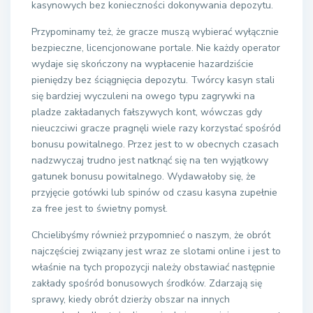
kasynowych bez konieczności dokonywania depozytu.
Przypominamy też, że gracze muszą wybierać wyłącznie
bezpieczne, licencjonowane portale. Nie każdy operator
wydaje się skończony na wypłacenie hazardziście
pieniędzy bez ściągnięcia depozytu. Twórcy kasyn stali
się bardziej wyczuleni na owego typu zagrywki na
pladze zakładanych fałszywych kont, wówczas gdy
nieuczciwi gracze pragnęli wiele razy korzystać spośród
bonusu powitalnego. Przez jest to w obecnych czasach
nadzwyczaj trudno jest natknąć się na ten wyjątkowy
gatunek bonusu powitalnego. Wydawałoby się, że
przyjęcie gotówki lub spinów od czasu kasyna zupełnie
za free jest to świetny pomysł.
Chcielibyśmy również przypomnieć o naszym, że obrót
najczęściej związany jest wraz ze slotami online i jest to
właśnie na tych propozycji należy obstawiać następnie
zakłady spośród bonusowych środków. Zdarzają się
sprawy, kiedy obrót dzierży obszar na innych