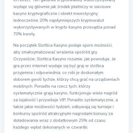
wydaje się głównie jak środek płatniczy w sieciowe
kasyno kryptograficzne i obiekt inwestycyjny.
Jednocześnie 20% najsłynniejszych kryptowalut
wykorzystywanych w krypto kasyno przesądza ponad
70% kwoty.
Na początek Slottica Kasyno podaje sporo możności,
aby zmaksymalizować wrażenia spośród gry.
Oczywiście, Slottica Kasyno rozumie, jak powoduje, że ​​
gra przez internet wydaje się być graj w slottica
przyjemna i odpowiednia, co robi je doskonałym
doborem gwoli tychże, którzy chcą grać na urządzeniach
mobilnych. Ponadto na rzecz tych, którzy
systematycznie grają kasyno, funkcjonuje wiele nagród
za lojalność i przywileje VIP. Ponadto systematycznie, a
także jakie możliwości tydzień, odbywają się turnieje i
konkursy spośród atrakcyjnymi nagrodami bonusy za
doładowania wraz z dodatkowym 25% od czasu
każdego wpłat dokonanych w czwartki.