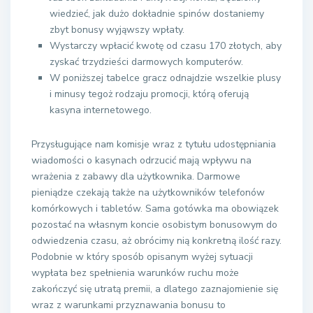
wiedzieć, jak dużo dokładnie spinów dostaniemy
zbyt bonusy wyjąwszy wpłaty.
Wystarczy wpłacić kwotę od czasu 170 złotych, aby
zyskać trzydzieści darmowych komputerów.
W poniższej tabelce gracz odnajdzie wszelkie plusy
i minusy tegoż rodzaju promocji, którą oferują
kasyna internetowego.
Przysługujące nam komisje wraz z tytułu udostępniania
wiadomości o kasynach odrzucić mają wpływu na
wrażenia z zabawy dla użytkownika. Darmowe
pieniądze czekają także na użytkowników telefonów
komórkowych i tabletów. Sama gotówka ma obowiązek
pozostać na własnym koncie osobistym bonusowym do
odwiedzenia czasu, aż obrócimy nią konkretną ilość razy.
Podobnie w który sposób opisanym wyżej sytuacji
wypłata bez spełnienia warunków ruchu może
zakończyć się utratą premii, a dlatego zaznajomienie się
wraz z warunkami przyznawania bonusu to