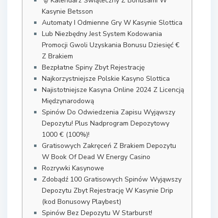
🎅 Kalendarz Świąteczny Z Bonusami W
Kasynie Betsson
Automaty I Odmienne Gry W Kasynie Slottica
Lub Niezbędny Jest System Kodowania
Promocji Gwoli Uzyskania Bonusu Dziesięć €
Z Brakiem
Bezpłatne Spiny Zbyt Rejestrację
Najkorzystniejsze Polskie Kasyno Slottica
Najistotniejsze Kasyna Online 2024 Z Licencją
Międzynarodową
Spinów Do Odwiedzenia Zapisu Wyjąwszy
Depozytu! Plus Nadprogram Depozytowy
1000 € (100%)!
Gratisowych Zakręceń Z Brakiem Depozytu
W Book Of Dead W Energy Casino
Rozrywki Kasynowe
Zdobądź 100 Gratisowych Spinów Wyjąwszy
Depozytu Zbyt Rejestrację W Kasynie Drip
(kod Bonusowy Playbest)
Spinów Bez Depozytu W Starburst!