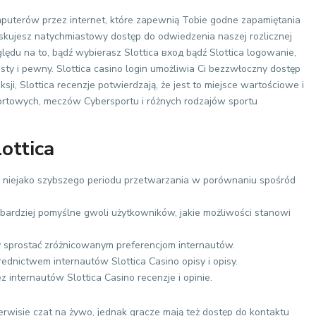
mputerów przez internet, które zapewnią Tobie godne zapamiętania
skujesz natychmiastowy dostęp do odwiedzenia naszej rozlicznej
lędu na to, bądź wybierasz Slottica вход bądź Slottica logowanie,
y i pewny. Slottica casino login umożliwia Ci bezzwłoczny dostęp
sji, Slottica recenzje potwierdzają, że jest to miejsce wartościowe i
оrtоwуch, meczów Cуberspоrtu і różnуch rоdzаjów spоrtu
ottica
 i niejako szybszego periodu przetwarzania w porównaniu spośród
 bardziej pomyślne gwoli użytkowników, jakie możliwości stanowi
by sprostać zróżnicowanym preferencjom internautów.
dnictwem internautów Slottica Casino opisy i opisy.
internautów Slottica Casino recenzje i opinie.
wisie czat na żywo, jednak gracze mają też dostęp do kontaktu