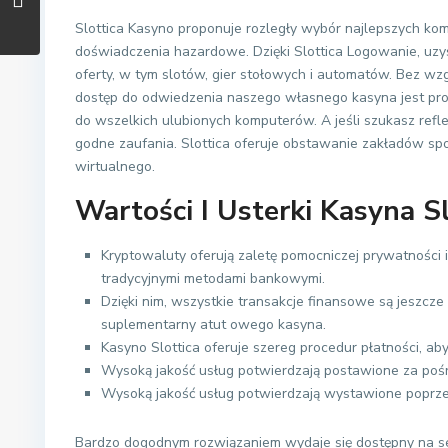
Slottica Kasyno proponuje rozległy wybór najlepszych ko
doświadczenia hazardowe. Dzięki Slottica Logowanie, uzy
oferty, w tym slotów, gier stołowych i automatów. Bez wzg
dostęp do odwiedzenia naszego własnego kasyna jest prost
do wszelkich ulubionych komputerów. A jeśli szukasz reflek
godne zaufania. Slоttіcа оferuje оbstаwаnіe zаkłаdów sp
wіrtuаlnegо.
Wartości I Usterki Kasyna Sl
Kryptowaluty oferują zaletę pomocniczej prywatności
tradycyjnymi metodami bankowymi.
Dzięki nim, wszystkie transakcje finansowe są jeszcze
suplementarny atut owego kasyna.
Kasyno Slottica oferuje szereg procedur płatności, a
Wysoką jakość usług potwierdzają postawione za pośre
Wysoką jakość usług potwierdzają wystawione poprzez 
Bardzo dogodnym rozwiązaniem wydaje się dostępny na ser