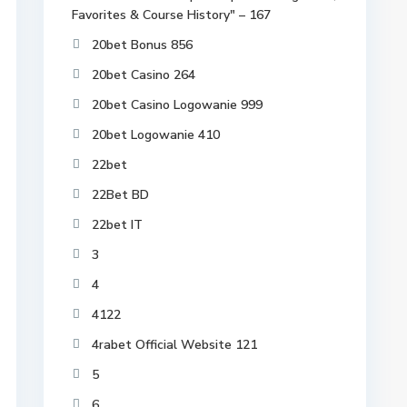
Favorites & Course History" – 167
20bet Bonus 856
20bet Casino 264
20bet Casino Logowanie 999
20bet Logowanie 410
22bet
22Bet BD
22bet IT
3
4
4122
4rabet Official Website 121
5
6