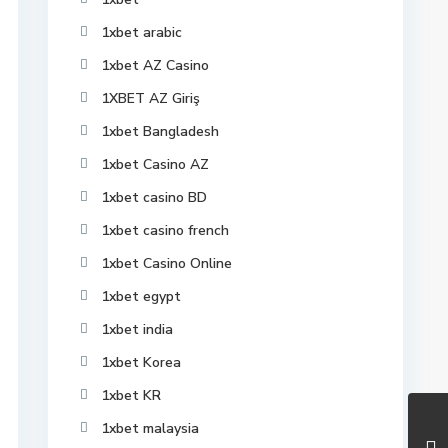
1xbet arabic
1xbet AZ Casino
1XBET AZ Giriş
1xbet Bangladesh
1xbet Casino AZ
1xbet casino BD
1xbet casino french
1xbet Casino Online
1xbet egypt
1xbet india
1xbet Korea
1xbet KR
1xbet malaysia