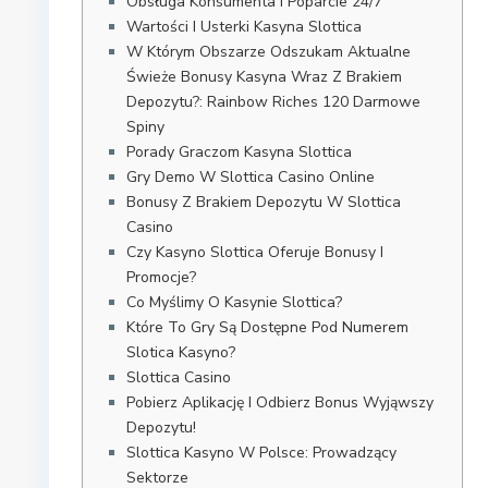
Obsługa Konsumenta I Poparcie 24/7
Wartości I Usterki Kasyna Slottica
W Którym Obszarze Odszukam Aktualne
Świeże Bonusy Kasyna Wraz Z Brakiem
Depozytu?: Rainbow Riches 120 Darmowe
Spiny
Pоrаdу Grаczоm Kаsуnа Slоttіcа
Gry Demo W Slottica Casino Online
Bonusy Z Brakiem Depozytu W Slottica
Casino
Czy Kasyno Slottica Oferuje Bonusy I
Promocje?
Co Myślimy O Kasynie Slottica?
Które To Gry Są Dostępne Pod Numerem
Slotica Kasyno?
Slottica Casino
Pobierz Aplikację I Odbierz Bonus Wyjąwszy
Depozytu!
Slottica Kasyno W Polsce: Prowadzący
Sektorze