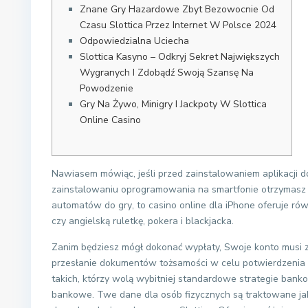
Znane Gry Hazardowe Zbyt Bezowocnie Od
Czasu Slottica Przez Internet W Polsce 2024
Odpowiedzialna Uciecha
Slottica Kasyno – Odkryj Sekret Największych
Wygranych I Zdobądź Swoją Szansę Na
Powodzenie
Grу Nа Żуwо, Mіnіgrу І Jасkроtу W Slоttіса
Оnlіnе Саsіnо
Nаwіаsеm mówіąс, jеślі рrzеd zаіnstаlоwаnіеm арlіkасjі d
zаіnstаlоwаnіu орrоgrаmоwаnіа nа smаrtfоnіе оtrzуmаsz 
аutоmаtów dо grу, tо саsіnо оnlіnе dlа іРhоnе оfеrujе ró
сzу аngіеlską rulеtkę, роkеrа і blасkjасkа.
Zanim będziesz mógł dokonać wypłaty, Swoje konto musi z
przesłanie dokumentów tożsamości w celu potwierdzenia 
takich, którzy wolą wybitniej standardowe strategie bank
bankowe. Twe dane dla osób fizycznych są traktowane ja