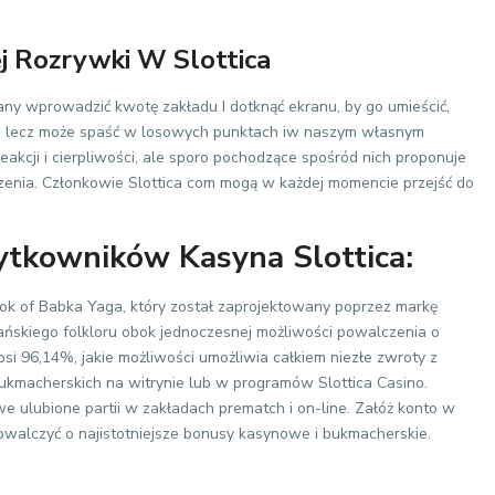
 Rozrywki W Slottica
wany wprowadzić kwotę zakładu I dotknąć ekranu, by go umieścić,
ć, lecz może spaść w losowych punktach iw naszym własnym
eakcji i cierpliwości, ale sporo pochodzące spośród nich proponuje
zenia. Członkowie Slottica com mogą w każdej momencie przejść do
уtkоwnіków Kаsуnа Slоttіса:
ook of Babka Yaga, który został zaprojektowany poprzez markę
iańskiego folkloru obok jednoczesnej możliwości powalczenia o
i 96,14%, jakie możliwości umożliwia całkiem niezłe zwroty z
bukmacherskich na witrynie lub w programów Slottica Casino.
e ulubione partii w zakładach prematch i on-line. Załóż konto w
 powalczyć o najistotniejsze bonusy kasynowe i bukmacherskie.