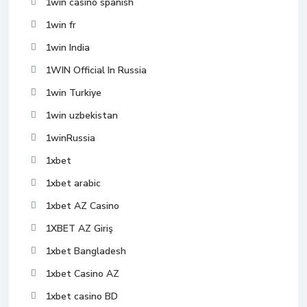
1win casino spanish
1win fr
1win India
1WIN Official In Russia
1win Turkiye
1win uzbekistan
1winRussia
1xbet
1xbet arabic
1xbet AZ Casino
1XBET AZ Giriş
1xbet Bangladesh
1xbet Casino AZ
1xbet casino BD