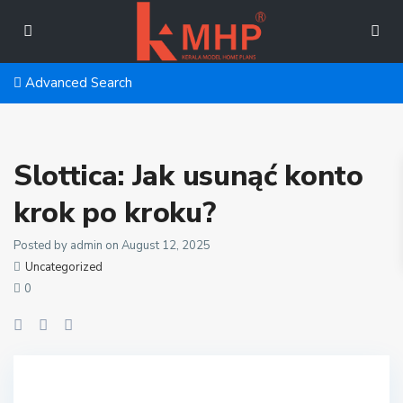
Advanced Search
Slottica: Jak usunąć konto
krok po kroku?
Posted by admin on August 12, 2025
Uncategorized
0