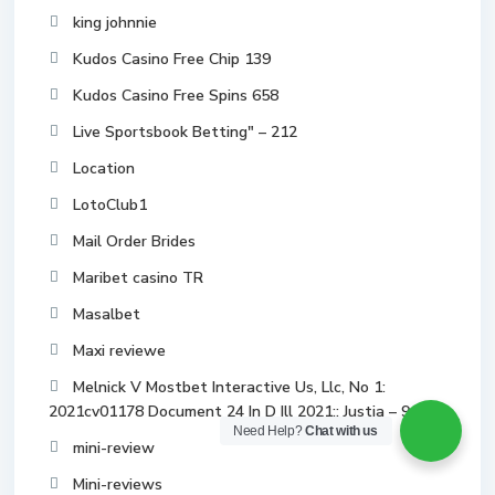
king johnnie
Kudos Casino Free Chip 139
Kudos Casino Free Spins 658
Live Sportsbook Betting" – 212
Location
LotoClub1
Mail Order Brides
Maribet casino TR
Masalbet
Maxi reviewe
Melnick V Mostbet Interactive Us, Llc, No 1:
2021cv01178 Document 24 In D Ill 2021:: Justia – 944
Need Help?
Chat with us
mini-review
Mini-reviews