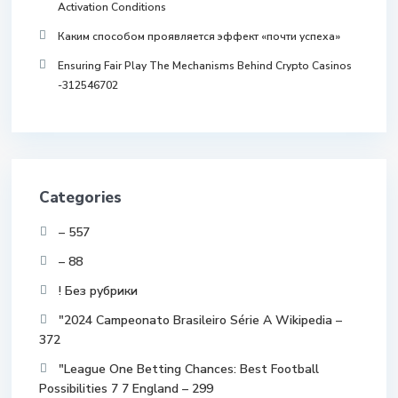
Activation Conditions
Каким способом проявляется эффект «почти успеха»
Ensuring Fair Play The Mechanisms Behind Crypto Casinos
-312546702
Categories
– 557
– 88
! Без рубрики
"2024 Campeonato Brasileiro Série A Wikipedia –
372
"League One Betting Chances: Best Football
Possibilities 7 7 England – 299