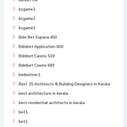
bcgame1
bcgame2
bcgame3
Bdm Bet Espana 492
Bdmbet Application 600
Bdmbet Casino 519
Bdmbet Casino 683
bedwinner1
Best 15 Architects & Building Designers in Kerala
best architecture in kerala
best residential architects in kerala
bet1
bet2