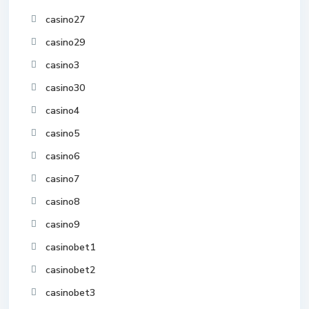
casino27
casino29
casino3
casino30
casino4
casino5
casino6
casino7
casino8
casino9
casinobet1
casinobet2
casinobet3