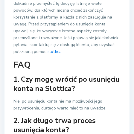
dokładnie przemyśleć tę decyzję. Istnieje wiele
powodów, dla których można chcieć zakończyć
korzystanie z platformy, a każda z nich zasługuje na
uwagę. Przed przystąpieniem do usunięcia konta
upewnij się, że wszystkie istotne aspekty zostały
przemyślane i rozważone. Jeśli pojawią się jakiekolwiek
pytania, skontaktuj się z obsługą klienta, aby uzyskać
potrzebną pomoc
slottica
.
FAQ
1. Czy mogę wrócić po usunięciu
konta na Slottica?
Nie, po usunięciu konta nie ma możliwości jego
przywrócenia, dlatego warto mieć to na uwadze.
2. Jak długo trwa proces
usunięcia konta?