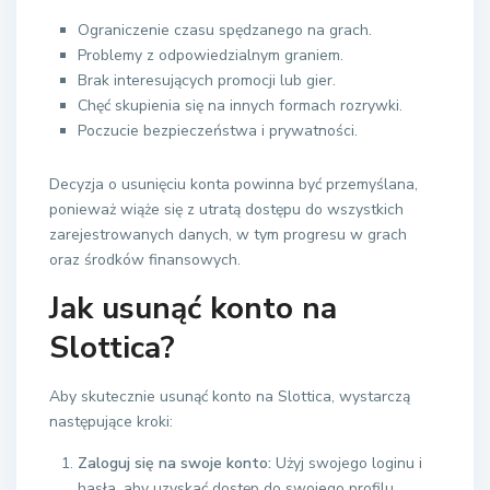
Ograniczenie czasu spędzanego na grach.
Problemy z odpowiedzialnym graniem.
Brak interesujących promocji lub gier.
Chęć skupienia się na innych formach rozrywki.
Poczucie bezpieczeństwa i prywatności.
Decyzja o usunięciu konta powinna być przemyślana,
ponieważ wiąże się z utratą dostępu do wszystkich
zarejestrowanych danych, w tym progresu w grach
oraz środków finansowych.
Jak usunąć konto na
Slottica?
Aby skutecznie usunąć konto na Slottica, wystarczą
następujące kroki:
Zaloguj się na swoje konto:
Użyj swojego loginu i
hasła, aby uzyskać dostęp do swojego profilu.