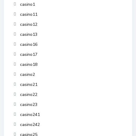
casino1
casino11
casino12
casino13
casino16
casino17
casino18
casino2
casino21
casino22
casino23
casino241
casino242
casino25