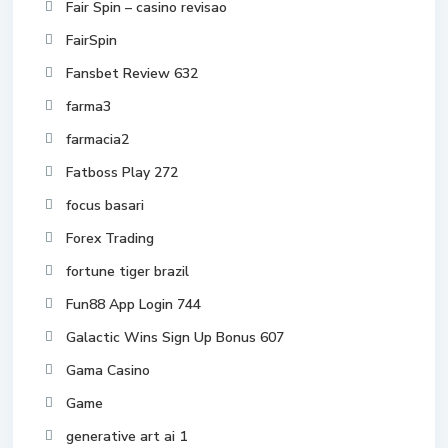
Fair Spin – casino revisao
FairSpin
Fansbet Review 632
farma3
farmacia2
Fatboss Play 272
focus basari
Forex Trading
fortune tiger brazil
Fun88 App Login 744
Galactic Wins Sign Up Bonus 607
Gama Casino
Game
generative art ai 1