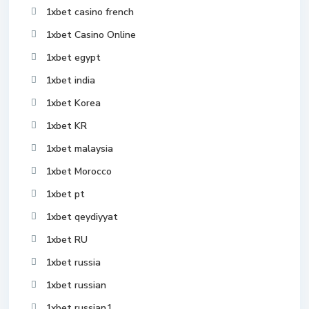
1xbet casino french
1xbet Casino Online
1xbet egypt
1xbet india
1xbet Korea
1xbet KR
1xbet malaysia
1xbet Morocco
1xbet pt
1xbet qeydiyyat
1xbet RU
1xbet russia
1xbet russian
1xbet russian1