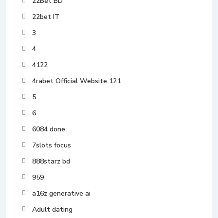
22Bet BD
22bet IT
3
4
4122
4rabet Official Website 121
5
6
6084 done
7slots focus
888starz bd
959
a16z generative ai
Adult dating