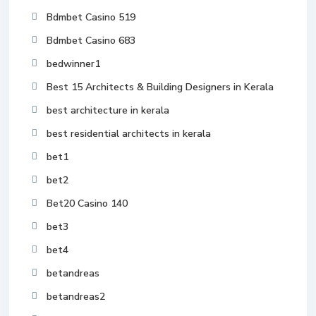
Bdmbet Casino 519
Bdmbet Casino 683
bedwinner1
Best 15 Architects & Building Designers in Kerala
best architecture in kerala
best residential architects in kerala
bet1
bet2
Bet20 Casino 140
bet3
bet4
betandreas
betandreas2