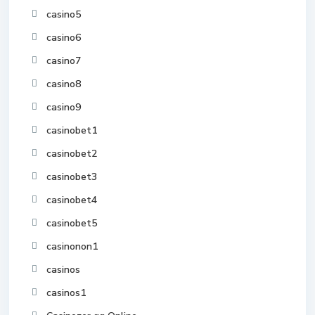
casino5
casino6
casino7
casino8
casino9
casinobet1
casinobet2
casinobet3
casinobet4
casinobet5
casinonon1
casinos
casinos1