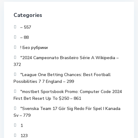
Categories
– 557
– 88
! Без рубрики
"2024 Campeonato Brasileiro Série A Wikipedia –
372
"League One Betting Chances: Best Football
Possibilities 7 7 England – 299
"mostbet Sportsbook Promo: Computer Code 2024
First Bet Reset Up To $250 – 861
"Svenska Team 17 Gör Sig Redo För Spel I Kanada
Sv – 779
1
123