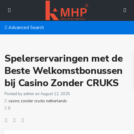
Advanced Search
Spelerservaringen met de
Beste Welkomstbonussen
bij Casino Zonder CRUKS
Posted by admin on August 12, 2025
casino zonder crucks netherlands
0