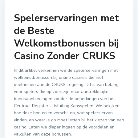
Spelerservaringen met
de Beste
Welkomstbonussen bij
Casino Zonder CRUKS
In dit artikel verkennen we de spelerservaringen met
welkomstbonussen bij online casino’s die niet
deelnemen aan de CRUKS-regeling. Dit is van belang
voor spelers die op zoek zijn naar aantrekkelijke
bonusaanbiedingen zonder de beperkingen van het
Centraal Register Uitsluiting Kansspelen. We bekijken
hoe deze bonussen verschillen, wat spelers ervan
vinden, en waar je op moet letten bij het kiezen van een
casino. Laten we dieper ingaan op de voordelen en
valkuilen van deze bonussen.