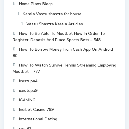
Home Plans Blogs
Kerala Vastu shastra for house
Vastu Shastra Kerala Articles
How To Be Able To Mostbet How In Order To
Register, Deposit And Place Sports Bets – 548
How To Borrow Money From Cash App On Android
80
How To Watch Survive Tennis Streaming Employing
Mostbet – 777
icestupa4
icestupa9
IGAMING
Indibet Casino 799
International Dating
jaya91