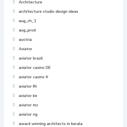
Architecture
architecture studio design ideas
aug_ch_1
aug_prod
austria
Aviator
aviator brazil
aviator casino DE
aviator casino fr
aviator IN
aviator ke
aviator mz
aviator ng
award winning architects in kerala