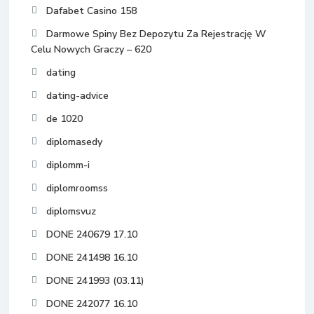
Dafabet Casino 158
Darmowe Spiny Bez Depozytu Za Rejestrację W
Celu Nowych Graczy – 620
dating
dating-advice
de 1020
diplomasedy
diplomm-i
diplomroomss
diplomsvuz
DONE 240679 17.10
DONE 241498 16.10
DONE 241993 (03.11)
DONE 242077 16.10