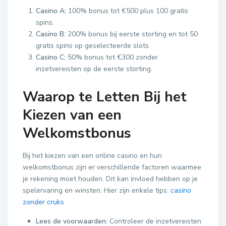
Casino A:
100% bonus tot €500 plus 100 gratis
spins.
Casino B:
200% bonus bij eerste storting en tot 50
gratis spins op geselecteerde slots.
Casino C:
50% bonus tot €300 zonder
inzetvereisten op de eerste storting.
Waarop te Letten Bij het
Kiezen van een
Welkomstbonus
Bij het kiezen van een online casino en hun
welkomstbonus zijn er verschillende factoren waarmee
je rekening moet houden. Dit kan invloed hebben op je
spelervaring en winsten. Hier zijn enkele tips:
casino
zonder cruks
Lees de voorwaarden:
Controleer de inzetvereisten