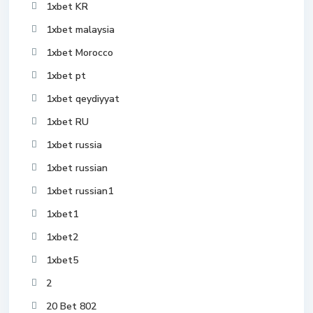
1xbet KR
1xbet malaysia
1xbet Morocco
1xbet pt
1xbet qeydiyyat
1xbet RU
1xbet russia
1xbet russian
1xbet russian1
1xbet1
1xbet2
1xbet5
2
20 Bet 802