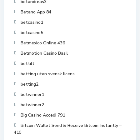
betandreas3
Betano App 84
betcasino1
betcasino5
Betmexico Online 436
Betmotion Casino Basil
bettilt
betting utan svensk licens
betting2
betwinner1
betwinner2
Big Casino Accedi 791
Bitcoin Wallet Send & Receive Bitcoin Instantly –
410