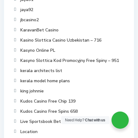
jaya92
jbcasino2
KaravanBet Casino
Kasino Slottica Casino Uzbekistan – 716
Kasyno Online PL
Kasyno Slottica Kod Promocyjny Free Spiny – 951
kerala architects list
kerala model home plans
king johnnie
Kudos Casino Free Chip 139
Kudos Casino Free Spins 658
Need Help?
Chat with us
Live Sportsbook Betting" – 212
Location