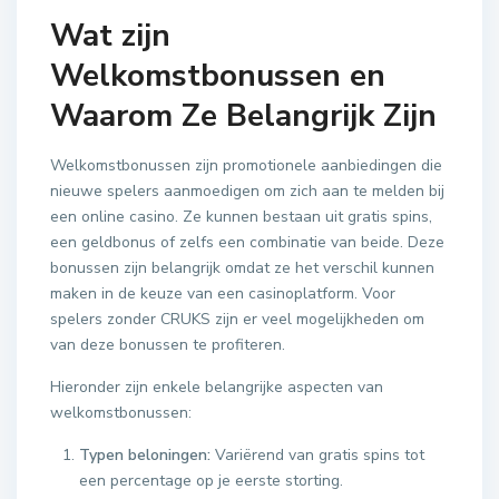
Wat zijn
Welkomstbonussen en
Waarom Ze Belangrijk Zijn
Welkomstbonussen zijn promotionele aanbiedingen die
nieuwe spelers aanmoedigen om zich aan te melden bij
een online casino. Ze kunnen bestaan uit gratis spins,
een geldbonus of zelfs een combinatie van beide. Deze
bonussen zijn belangrijk omdat ze het verschil kunnen
maken in de keuze van een casinoplatform. Voor
spelers zonder CRUKS zijn er veel mogelijkheden om
van deze bonussen te profiteren.
Hieronder zijn enkele belangrijke aspecten van
welkomstbonussen:
Typen beloningen:
Variërend van gratis spins tot
een percentage op je eerste storting.