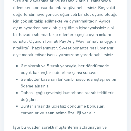
Size adil davranmaları ve kazandıklarınızı zamanında
ödemeleri konusunda onlara güvenebilirsiniz. Boş vakit
değerlendirmeye yönelik eğlenceli bir slot oyunu olduğu
için çok sık takip edilmekte ve oynanmaktadır. Ayrıca
oyun oynarken sanki bir çizgi filmin içindeymişsiniz gibi
bir havada sitemizi takip edenlere çeşitli oyun imkanı
sunulur. Oyunun formatı Pay Any Way formatına uygun
nitelikte” “hazırlanmıştır. Sweet bonanza nasıl oynanır
diye merak ediyor iseniz yazımızdan yararlanabilirsiniz.
6 makaralı ve 5 sıralı yapısıyla, her döndürmede
büyük kazançlar elde etme şansı sunuyor.
Semboller kazanan bir kombinasyonda eşleşirse bir
ödeme alırsınız.
Dahası, çoğu çevrimiçi kumarhane sık sık tekliflerini
değiştirir.
Bunlar arasında ücretsiz döndürme bonusları,
çarpanlar ve satın animo özelliği yer alır.
İşte bu yüzden sürekli müşterilerini aldatmayan ve