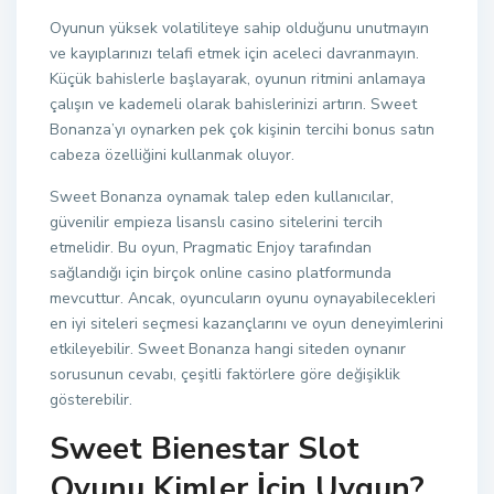
Oyunun yüksek volatiliteye sahip olduğunu unutmayın
ve kayıplarınızı telafi etmek için aceleci davranmayın.
Küçük bahislerle başlayarak, oyunun ritmini anlamaya
çalışın ve kademeli olarak bahislerinizi artırın. Sweet
Bonanza’yı oynarken pek çok kişinin tercihi bonus satın
cabeza özelliğini kullanmak oluyor.
Sweet Bonanza oynamak talep eden kullanıcılar,
güvenilir empieza lisanslı casino sitelerini tercih
etmelidir. Bu oyun, Pragmatic Enjoy tarafından
sağlandığı için birçok online casino platformunda
mevcuttur. Ancak, oyuncuların oyunu oynayabilecekleri
en iyi siteleri seçmesi kazançlarını ve oyun deneyimlerini
etkileyebilir. Sweet Bonanza hangi siteden oynanır
sorusunun cevabı, çeşitli faktörlere göre değişiklik
gösterebilir.
Sweet Bienestar Slot
Oyunu Kimler İçin Uygun?