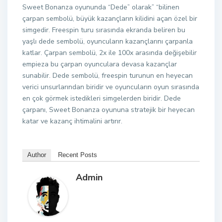
Sweet Bonanza oyununda “Dede” olarak” “bilinen
çarpan sembolü, büyük kazançların kilidini açan özel bir
simgedir. Freespin turu sırasında ekranda beliren bu
yaşlı dede sembolü, oyuncuların kazançlarını çarpanla
katlar. Çarpan sembolü, 2x ile 100x arasında değişebilir
empieza bu çarpan oyunculara devasa kazançlar
sunabilir. Dede sembolü, freespin turunun en heyecan
verici unsurlarından biridir ve oyuncuların oyun sırasında
en çok görmek istedikleri simgelerden biridir. Dede
çarpanı, Sweet Bonanza oyununa stratejik bir heyecan
katar ve kazanç ihtimalini artırır.
Author
Recent Posts
Admin