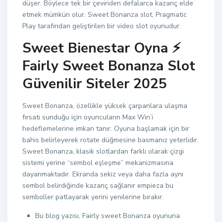
düşer. Böylece tek bir çeviriden defalarca kazanç elde
etmek mümkün olur. Sweet Bonanza slot, Pragmatic
Play tarafından geliştirilen bir video slot oyunudur.
Sweet Bienestar Oyna ⚡️
Fairly Sweet Bonanza Slot
Güvenilir Siteler 2025
Sweet Bonanza, özellikle yüksek çarpanlara ulaşma
fırsatı sunduğu için oyuncuların Max Win’i
hedeflemelerine imkan tanır. Oyuna başlamak için bir
bahis belirleyerek rotate düğmesine basmanız yeterlidir.
Sweet Bonanza, klasik slotlardan farklı olarak çizgi
sistemi yerine “sembol eşleşme” mekanizmasına
dayanmaktadır. Ekranda sekiz veya daha fazla aynı
sembol belirdiğinde kazanç sağlanır empieza bu
semboller patlayarak yerini yenilerine bırakır.
Bu blog yazısı, Fairly sweet Bonanza oyununa