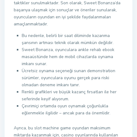
taktikler sunulmaktadır. Son olarak, Sweet Bonanza’da
başarıya ulaşmak için sonuçlar ve öneriler sunularak,
oyuncuların oyundan en iyi şekilde faydalanmaları
amaçlanmaktadır.
Bu nedenle, belirli bir saat diliminde kazanma
şansının artması teknik olarak mümkün değildir.
Sweet Bonanza, oyunculara ankle rehab ebook
masaüstünde hem de mobil cihazlarda oynama
imkanı sunar.
Ücretsiz oynama seçeneği sunan demonstration
sürümler, oyunculara oyunu gerçek para riski
olmadan deneme imkanı tanır.
Renkli grafikleri ve büyük kazanç fırsatları ile her
seferinde keyif alıyorum.
Çevrimiçi ortamda oyun oynamak çoğunlukla
eğlenmekle ilgilidir – ancak para da önemlidir.
Ayrıca, bu slot machine game oyundan maksimum
miktarda kazanmak için, casino oyunlarında kullanılan