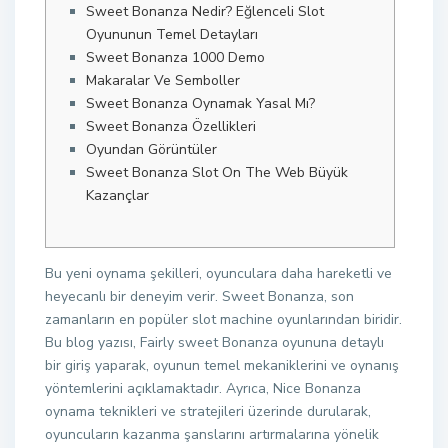
Sweet Bonanza Nedir? Eğlenceli Slot
Oyununun Temel Detayları
Sweet Bonanza 1000 Demo
Makaralar Ve Semboller
Sweet Bonanza Oynamak Yasal Mı?
Sweet Bonanza Özellikleri
Oyundan Görüntüler
Sweet Bonanza Slot On The Web Büyük
Kazançlar
Bu yeni oynam͏a şekilleri, oyunculara daha har͏eketli ve
heye͏canlı bir͏ ͏deneyim ve͏rir. Sweet Bonanza, son
zamanların en popüler slot machine oyunlarından biridir.
Bu blog yazısı, Fairly sweet Bonanza oyununa detaylı
bir giriş yaparak, oyunun temel mekaniklerini ve oynanış
yöntemlerini açıklamaktadır. Ayrıca, Nice Bonanza
oynama teknikleri ve stratejileri üzerinde durularak,
oyuncuların kazanma şanslarını artırmalarına yönelik