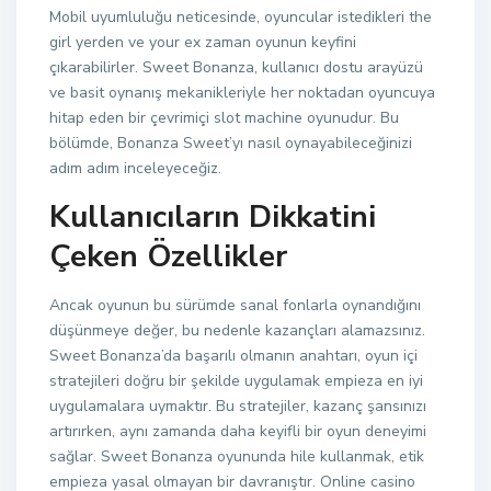
Mobil uyumluluğu neticesinde, oyuncular istedikleri the
girl yerden ve your ex zaman oyunun keyfini
çıkarabilirler. Sweet Bonanza, kullanıcı dostu arayüzü
ve basit oynanış mekanikleriyle her noktadan oyuncuya
hitap eden bir çevrimiçi slot machine oyunudur. Bu
bölümde, Bonanza Sweet’yı nasıl oynayabileceğinizi
adım adım inceleyeceğiz.
Kullanıcıların Dikkatini
Çeken Özellikler
Ancak oyunun bu sürümde sanal fonlarla oynandığını
düşünmeye değer, bu nedenle kazançları alamazsınız.
Sweet Bonanza’da başarılı olmanın anahtarı, oyun içi
stratejileri doğru bir şekilde uygulamak empieza en iyi
uygulamalara uymaktır. Bu stratejiler, kazanç şansınızı
artırırken, aynı zamanda daha keyifli bir oyun deneyimi
sağlar. Sweet Bonanza oyununda hile kullanmak, etik
empieza yasal olmayan bir davranıştır. Online casino