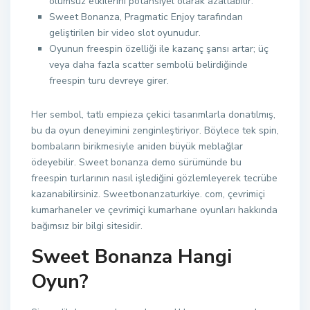
olumsuz etkilerini potansiyel olarak azaltabilir.
Sweet Bonanza, Pragmatic Enjoy tarafından
geliştirilen bir video slot oyunudur.
Oyunun freespin özelliği ile kazanç şansı artar; üç
veya daha fazla scatter sembolü belirdiğinde
freespin turu devreye girer.
Her sembol, tatlı empieza çekici tasarımlarla donatılmış,
bu da oyun deneyimini zenginleştiriyor. Böylece tek spin,
bombaların birikmesiyle aniden büyük meblağlar
ödeyebilir. Sweet bonanza demo sürümünde bu
freespin turlarının nasıl işlediğini gözlemleyerek tecrübe
kazanabilirsiniz. Sweetbonanzaturkiye. com, çevrimiçi
kumarhaneler ve çevrimiçi kumarhane oyunları hakkında
bağımsız bir bilgi sitesidir.
Sweet Bonanza Hangi
Oyun?