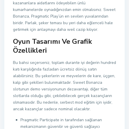
kazananlara aidatlarını ödeyebilen ünlü
kumarhanelerde oynadığınızdan emin olmalısınız. Sweet
Bonanza, Pragmatic Play’ün en sevilen yuvalarından
biridir. Parlak, şeker teması bu yeri daha eğlenceli hale
getirmek için anlaşmayı daha weil cazip kılıyor.
Oyun Tasarımı Ve Grafik
Özellikleri
Bu bahsi seçerseniz, toplam durante iyi değerin hundred
katı karşılığında fazladan ücretsiz dönüş satın
alabilirsiniz. Bu şekerlerin ve meyvelerin de kare, üçgen,
kalp gibi şekilleri bulunmaktadır. Sweet Bonanza
slotunun demo versiyonunun dezavantajı, diğer tüm
slotlarda olduğu gibi, çekilebilecek gerçek kazançların
olmamasıdır. Bu nedenle, serbest mod eğitim için iyidir,
ancak kazançlar sadece nominal olacaktır.
Pragmatic Participate in tarafından sağlanan
mekanizmanın güvenilir ve güvenli sağlayıcı