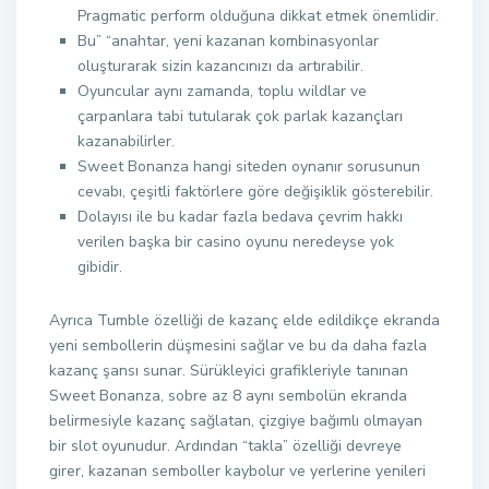
Pragmatic perform olduğuna dikkat etmek önemlidir.
Bu” “anahtar, yeni kazanan kombinasyonlar
oluşturarak sizin kazancınızı da artırabilir.
Oyuncular aynı zamanda, toplu wildlar ve
çarpanlara tabi tutularak çok parlak kazançları
kazanabilirler.
Sweet Bonanza hangi siteden oynanır sorusunun
cevabı, çeşitli faktörlere göre değişiklik gösterebilir.
Dolayısı ile bu kadar fazla bedava çevrim hakkı
verilen başka bir casino oyunu neredeyse yok
gibidir.
Ayrıca Tumble özelliği de kazanç elde edildikçe ekranda
yeni sembollerin düşmesini sağlar ve bu da daha fazla
kazanç şansı sunar. Sürükleyici grafikleriyle tanınan
Sweet Bonanza, sobre az 8 aynı sembolün ekranda
belirmesiyle kazanç sağlatan, çizgiye bağımlı olmayan
bir slot oyunudur. Ardından “takla” özelliği devreye
girer, kazanan semboller kaybolur ve yerlerine yenileri