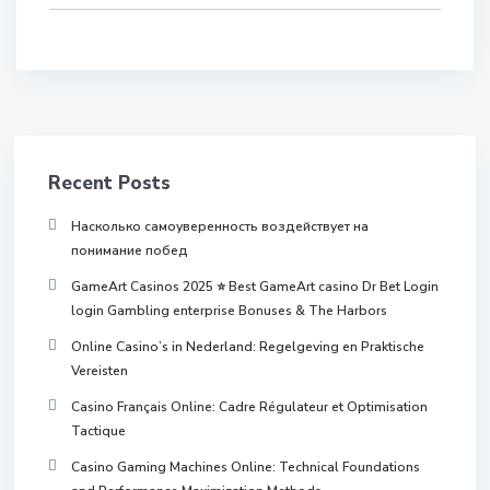
Recent Posts
Насколько самоуверенность воздействует на
понимание побед
GameArt Casinos 2025 ⭐ Best GameArt casino Dr Bet Login
login Gambling enterprise Bonuses & The Harbors
Online Casino’s in Nederland: Regelgeving en Praktische
Vereisten
Casino Français Online: Cadre Régulateur et Optimisation
Tactique
Casino Gaming Machines Online: Technical Foundations