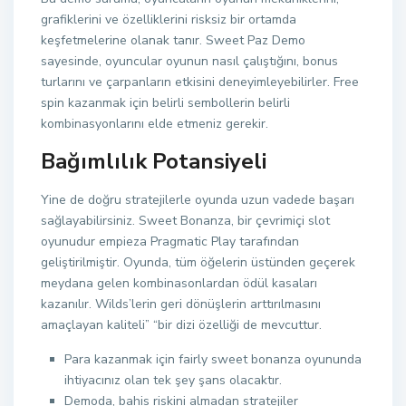
grafiklerini ve özelliklerini risksiz bir ortamda
keşfetmelerine olanak tanır. Sweet Paz Demo
sayesinde, oyuncular oyunun nasıl çalıştığını, bonus
turlarını ve çarpanların etkisini deneyimleyebilirler. Free
spin kazanmak için belirli sembollerin belirli
kombinasyonlarını elde etmeniz gerekir.
Bağımlılık Potansiyeli
Yine de doğru stratejilerle oyunda uzun vadede başarı
sağlayabilirsiniz. Sweet Bonanza, bir çevrimiçi slot
oyunudur empieza Pragmatic Play tarafından
geliştirilmiştir. Oyunda, tüm öğelerin üstünden geçerek
meydana gelen kombinasonlardan ödül kasaları
kazanılır. Wilds’lerin geri dönüşlerin arttırılmasını
amaçlayan kaliteli” “bir dizi özelliği de mevcuttur.
Para kazanmak için fairly sweet bonanza oyununda
ihtiyacınız olan tek şey şans olacaktır.
Demoda, bahis riskini almadan stratejiler