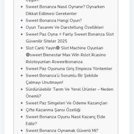
Sweet Bonanza Nasıl Oynanır? Oynarken
Dikkat Edilmesi Gerekenler
Sweet Bonanza Hangi Oyun?
Oyun Tasarımı Ve Darstellung Özellikleri
Sweet Paz Oyna ⚡️ Fairly Sweet Bonanza Slot
Güvenilir Siteler 2025
Slot Canli Yayin🔴 Slot Machine Oyunlari
🔴sweet Bienestar Max Wi̇n #slot #casino
#slotoyunları #sweetbonanza
Sweet Paz Oyununa Giriş Empieza Yöntemler
Sweet Bonanza’ü Sorumlu Bir Şekilde
Çalmayı Unutmayın!
Sürdürülebilir Tarım Ve Yerel Ürünler – Neden
Önemli?
Sweet Paz Simgeleri Ve Ödeme Kazançları
Çifte Kazanma Şansı Özelliği
Sweet Bonanza Oyunu Nasıl Kazanç Elde
Edilir?
Sweet Bonanza Oynamak Güvenli Mi?