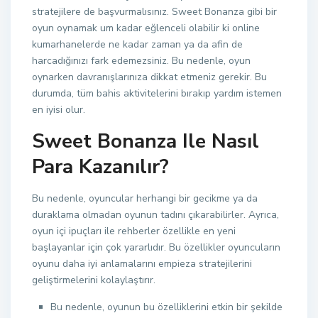
stratejilere de başvurmalısınız. Sweet Bonanza gibi bir
oyun oynamak um kadar eğlenceli olabilir ki online
kumarhanelerde ne kadar zaman ya da afin de
harcadığınızı fark edemezsiniz. Bu nedenle, oyun
oynarken davranışlarınıza dikkat etmeniz gerekir. Bu
durumda, tüm bahis aktivitelerini bırakıp yardım istemen
en iyisi olur.
Sweet Bonanza Ile Nasıl
Para Kazanılır?
Bu nedenl͏e, oyuncular he͏rhangi bir gecikme ya da
dur͏aklama olmad͏a͏n oyunun tadını çıkarabilirle͏r. Ayrıca͏,
oyun içi ipuçları ile rehberler özellikle en yeni
başlayanlar için ç͏ok yararlıdır. ͏Bu ͏özellikler oyuncuları͏n
oyunu daha iyi anlamalarını empieza stratej͏ilerini
geliştirm͏el͏er͏ini kolaylaştırır.
Bu nedenle, oyunun bu özelliklerini etkin bir şekilde