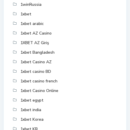
1winRussia
1xbet
1xbet arabic
1xbet AZ Casino
1XBET AZ Giriş
1xbet Bangladesh
1xbet Casino AZ
1xbet casino BD
1xbet casino french
1xbet Casino Online
1xbet egypt
1xbet india
1xbet Korea
1xbet KR