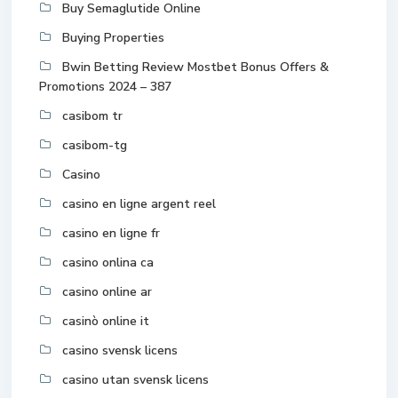
Buy Semaglutide Online
Buying Properties
Bwin Betting Review Mostbet Bonus Offers &
Promotions 2024 – 387
casibom tr
casibom-tg
Casino
casino en ligne argent reel
casino en ligne fr
casino onlina ca
casino online ar
casinò online it
casino svensk licens
casino utan svensk licens