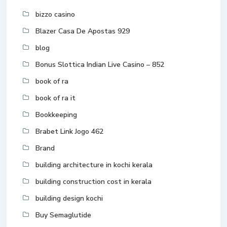
bizzo casino
Blazer Casa De Apostas 929
blog
Bonus Slottica Indian Live Casino – 852
book of ra
book of ra it
Bookkeeping
Brabet Link Jogo 462
Brand
building architecture in kochi kerala
building construction cost in kerala
building design kochi
Buy Semaglutide