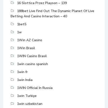
16 Slottica Przez Playson – 139
188bet Live Find Out The Dynamic Planet Of Live
Betting And Casino Interaction – 40
1bet5
1w
1Win AZ Casino
1Win Brasil
1WIN Casino Brasil
1win casino spanish
1win fr
1win India
1WIN Official In Russia
1win Turkiye
1win uzbekistan