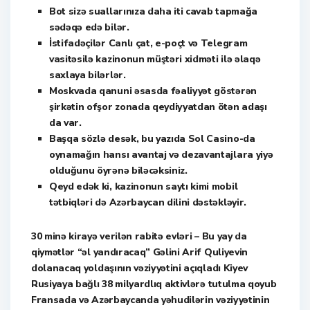
Bot sizə suallarınıza daha iti cavab tapmağa
sədəqə edə bilər.
İstifadəçilər Canlı çat, e-poçt və Telegram
vasitəsilə kazinonun müştəri xidməti ilə əlaqə
saxlaya bilərlər.
Moskvada qanuni əsasda fəaliyyət göstərən
şirkətin ofşor zonada qeydiyyatdan ötən adaşı
da var.
Başqa sözlə desək, bu yazıda Sol Casino-da
oynamağın hansı avantaj və dezavantajlara yiyə
olduğunu öyrənə biləcəksiniz.
Qeyd edək ki, kazinonun saytı kimi mobil
tətbiqləri də Azərbaycan dilini dəstəkləyir.
30 minə kirayə verilən rabitə evləri – Bu yay da
qiymətlər “əl yandıracaq” Gəlini Arif Quliyevin
dolanacaq yoldaşının vəziyyətini açıqladı Kiyev
Rusiyaya bağlı 38 milyardlıq aktivlərə tutulma qoyub
Fransada və Azərbaycanda yəhudilərin vəziyyətinin