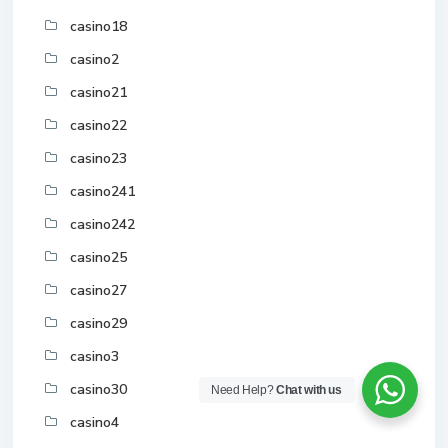
casino18
casino2
casino21
casino22
casino23
casino241
casino242
casino25
casino27
casino29
casino3
casino30
Need Help?
Chat with us
casino4