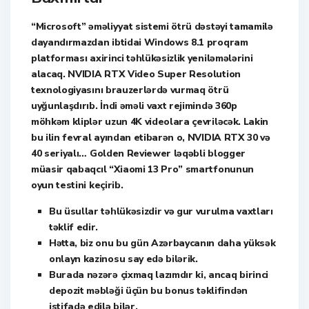
“Microsoft” əməliyyat sistemi ötrü dəstəyi tamamilə
dayandırmazdan ibtidai Windows 8.1 proqram
platforması axirinci təhlükəsizlik yeniləmələrini
alacaq. NVIDIA RTX Video Super Resolution
texnologiyasını brauzerlərdə vurmaq ötrü
uyğunlaşdırıb. İndi əməli vaxt rejimində 360p
möhkəm kliplər uzun 4K videolara çevriləcək. Lakin
bu ilin fevral ayından etibarən o, NVIDIA RTX 30 və
40 seriyalı… Golden Reviewer ləqəbli blogger
müasir qabaqcıl “Xiaomi 13 Pro” smartfonunun
oyun testini keçirib.
Bu üsullar təhlükəsizdir və gur vurulma vaxtları
təklif edir.
Hətta, biz onu bu gün Azərbaycanın daha yüksək
onlayn kazinosu say edə bilərik.
Burada nəzərə çixmaq lazımdır ki, ancaq birinci
depozit məbləği üçün bu bonus təklifindən
istifadə edilə bilər.