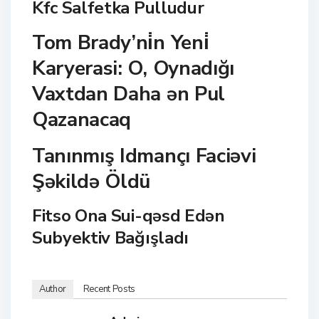
Kfc Salfetka Pulludur
Tom Brady’ni̇n Yeni̇
Karyerasi: O, Oynadığı
Vaxtdan Daha ən Pul
Qazanacaq
Tanınmış Idmançı Faciəvi
Şəkildə Öldü
Fitso Ona Sui-qəsd Edən
Subyektiv Bağışladı
Author
Recent Posts