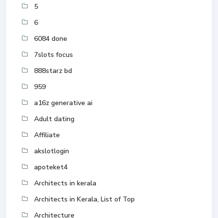
5
6
6084 done
7slots focus
888starz bd
959
a16z generative ai
Adult dating
Affiliate
akslotlogin
apoteket4
Architects in kerala
Architects in Kerala, List of Top
Architecture