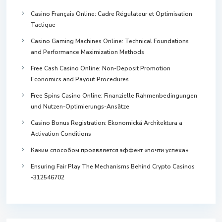
Casino Français Online: Cadre Régulateur et Optimisation
Tactique
Casino Gaming Machines Online: Technical Foundations
and Performance Maximization Methods
Free Cash Casino Online: Non-Deposit Promotion
Economics and Payout Procedures
Free Spins Casino Online: Finanzielle Rahmenbedingungen
und Nutzen-Optimierungs-Ansätze
Casino Bonus Registration: Ekonomická Architektura a
Activation Conditions
Каким способом проявляется эффект «почти успеха»
Ensuring Fair Play The Mechanisms Behind Crypto Casinos
-312546702