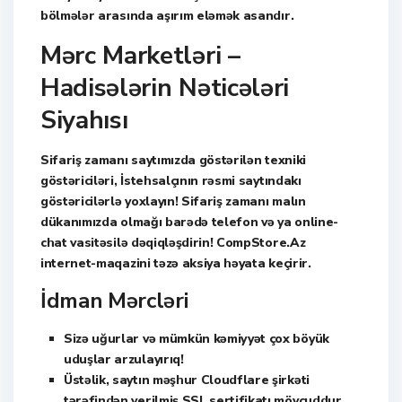
bölmələr arasında aşırım eləmək asandır.
Mərc Marketləri –
Hadisələrin Nəticələri
Siyahısı
Sifariş zamanı saytımızda göstərilən texniki
göstəriciləri, İstehsalçının rəsmi saytındakı
göstəricilərlə yoxlayın! Sifariş zamanı malın
dükanımızda olmağı barədə telefon və ya online-
chat vasitəsilə dəqiqləşdirin! CompStore.Az
internet-maqazini təzə aksiya həyata keçirir.
İdman Mərcləri
Sizə uğurlar və mümkün kəmiyyət çox böyük
uduşlar arzulayırıq!
Üstəlik, saytın məşhur Cloudflare şirkəti
tərəfindən verilmiş SSL sertifikatı mövcuddur.