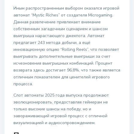
Иным распространенным выбором оказался игровой
автомат “Mystic Riches” от создателя Microgaming.
Данная развлечение привлекает внимание
собственным загадочным сценарием и шансом
выигрыша нарастающего джекпота. Автомат
предлагает 243 метода добычи, а ещё
инновационную опцию “Rolling Reels”, что позволяет
выигрывать дополнительные выигрыши за счет
исчезновения выигрышных комбинаций. Процент
возврата здесь достигает 96,8%, что также является
отличным показателем для ценителей игрового
процесса.
Слот автоматы 2025 года выпуска продолжают
эволюционировать, предоставляя геймерам не
только высокие шансы на победу, но и
завораживающий игровой процесс с отличной
визуализацией и аудиосопровождением.