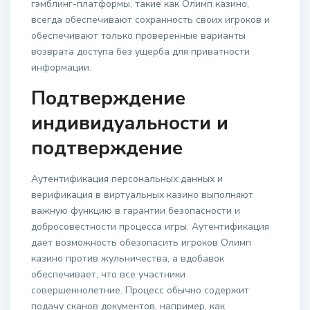
гэмблинг-платформы, такие как Олимп казино,
всегда обеспечивают сохранность своих игроков и
обеспечивают только проверенные варианты
возврата доступа без ущерба для приватности
информации.
Подтверждение
индивидуальности и
подтверждение
Аутентификация персональных данных и
верификация в виртуальных казино выполняют
важную функцию в гарантии безопасности и
добросовестности процесса игры. Аутентификация
дает возможность обезопасить игроков Олимп
казино против жульничества, а вдобавок
обеспечивает, что все участники
совершеннолетние. Процесс обычно содержит
подачу сканов документов, например, как