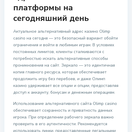
платформы на
сегодняшний день
Актуальное альтернативный адрес казино Olimp
casino на сегодня — это безопасный вариант обойти
ограничения и войти в любимым играм. В условиях
постоянных лимитов, клиенты сталкиваются с
потребностью искать альтернативные способы
проникновения на сайт. Зеркало — это идентичная
копия главного ресурса, которая обеспечивает
продолжить игру без перебоев, и даже Олимп
казино удерживает все опции и опции, предоставляя
доступ к аккаунту, бонусам и денежным операциям.
Использование альтернативного сайта Olimp casino
обеспечивает сохранность и приватность данных
игрока. При определении рабочего зеркала важно
проверить в его аутентичности. Рекомендуется
использовать линки, предоставленные легальными