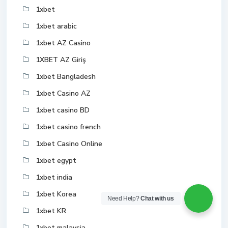
1xbet
1xbet arabic
1xbet AZ Casino
1XBET AZ Giriş
1xbet Bangladesh
1xbet Casino AZ
1xbet casino BD
1xbet casino french
1xbet Casino Online
1xbet egypt
1xbet india
1xbet Korea
Need Help?
Chat with us
1xbet KR
1xbet malaysia