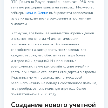
RTP (Return to Player) способен достигать 98%, что
заметно расширяет шансы на выигрыш. Множество
геймеры
казино Олимп
выбирают эти развлечения
из-за их щедрым вознаграждениям и постоянным
выплатам.
К тому же, все большее количество игровых домов
внедряют технологии AI для оптимизации
пользовательского опыта. Эти инновации
способствуют адаптировать предложения для
каждого игрока, что обеспечивает игру более
интересной и доходной. Инновационные
возможности, такие как онлайн крупье онлайн и
слоты с VR, также становятся стандартом в отрасли.
Участники могут наслаждаться атмосферой
реального казино, не покидая собственного жилища,
что преобразует виртуальную игру еще более
притягательной в 2025 году.
Создание нового учетной