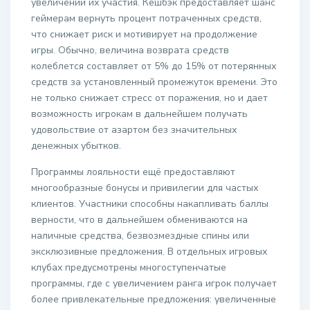
увеличении их участия. Кешбэк предоставляет шанс
геймерам вернуть процент потраченных средств,
что снижает риск и мотивирует на продолжение
игры. Обычно, величина возврата средств
колеблется составляет от 5% до 15% от потерянных
средств за установленный промежуток времени. Это
не только снижает стресс от поражения, но и дает
возможность игрокам в дальнейшем получать
удовольствие от азартом без значительных
денежных убытков.
Программы лояльности ещё предоставляют
многообразные бонусы и привилегии для частых
клиентов. Участники способны накапливать баллы
верности, что в дальнейшем обмениваются на
наличные средства, безвозмездные спины или
эксклюзивные предложения. В отдельных игровых
клубах предусмотрены многоступенчатые
программы, где с увеличением ранга игрок получает
более привлекательные предложения: увеличенные