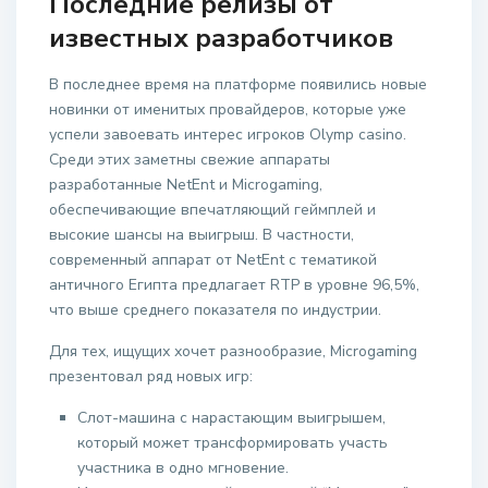
Последние релизы от
известных разработчиков
В последнее время на платформе появились новые
новинки от именитых провайдеров, которые уже
успели завоевать интерес игроков Olymp casino.
Среди этих заметны свежие аппараты
разработанные NetEnt и Microgaming,
обеспечивающие впечатляющий геймплей и
высокие шансы на выигрыш. В частности,
современный аппарат от NetEnt с тематикой
античного Египта предлагает RTP в уровне 96,5%,
что выше среднего показателя по индустрии.
Для тех, ищущих хочет разнообразие, Microgaming
презентовал ряд новых игр:
Слот-машина с нарастающим выигрышем,
который может трансформировать участь
участника в одно мгновение.