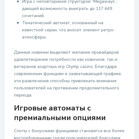
Игра с неповторимой структурой “Megaways”,
дающей возможность выиграть до 117 649
сочетаний.
Тематический автомат, основанный на
известной серии, что вносит элемент ретро-
атмосферы.
Данные новинки выделяют желание провайдеров
удовлетворение потребности как новичков, так и
ветеранов азартных игр Olymp casino. Благодаря
современным функциям и захватывающей графике,
эти развлечения способны привлекать внимание
пользователей на протяжении продолжительного
периода.
Игровые автоматы с
премиальными опциями
Слоты с бонусными функциями становятся все более
востребованными среди пользователей благодаря