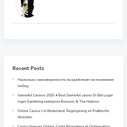
Recent Posts
Насколько самоуверенность воздействует на понимание
побед
GameArt Casinos 2025 ⭐ Best GameArt casino Dr Bet Login
login Gambling enterprise Bonuses & The Harbors
Online Casino’s in Nederland: Regelgeving en Praktische
Vereisten
Casino Français Online: Cadre Régulateur et Optimisation