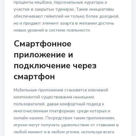
проценты кешбэка, персональные кураторы и
участие в закрытых турнирах. Такие инициативы
обеспечивают геймплей не только более доходной,
но и придают элемент азарта в желании достичь
новых уровней в системе лояльности.
Смартфонное
приложение и
подключение через
смартфон
Мобильные приложения становятся ключевой
компонентой существования нынешних
пользователей, давая комфортный подход к
многочисленным платформам, среди которых и
онлайн казино. Посредством таким приложениям,
игроки могут получать удовольствие от ставками в
любой момент и в любом уголке, используя всего