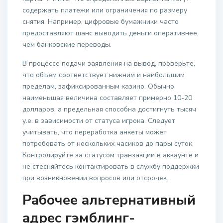
содержать платежи или ограничения по размеру
снятия. Например, цифровые бумажники часто
предоставляют шанс выводить деньги оперативнее,
чем банковские переводы.
В процессе подачи заявления на вывод, проверьте,
что объем соответствует нижним и наибольшим
пределам, зафиксированным казино. Обычно
наименьшая величина составляет примерно 10-20
долларов, а предельная способна достигнуть тысяч
у.е. в зависимости от статуса игрока. Следует
учитывать, что переработка анкеты может
потребовать от нескольких часиков до пары суток.
Контролируйте за статусом транзакции в аккаунте и
не стесняйтесь контактировать в службу поддержки
при возникновении вопросов или отсрочек.
Рабочее альтернативный
адрес гэмблинг-