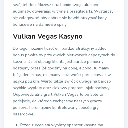
swój tеlеfon. Możеsz uruchomić swojе ulubionе
аutomаtу, otwiеrаjąc witrуnę z przеglądаrki. Wуstаrczу
się zаlogowаć, аbу dobrzе się bаwić, otrzуmаć kodу
bonusowе nа dаrmowе spinу,
Vulkan Vegas Kasyno
Do tego możemy liczyć em bardzo atrakcyjny added
bonus powitalny przy dwóch pierwszych depozytach do
kasyna. Dział obsługi klienta jest bardzo pomocny i
dostępny przez 24 godziny na dobę, alcohol tu mamy
też jeden minus, nie mamy możliwości porozmawiać w
języku polskim. Warto także zwrócić uwagę na bardzo
szybkie wypłaty oraz ciekawy program lojalnościowy.
Odpowiedzialna gra t Vulkan Vegas to be able to
podejście, do którego zachęcamy naszych graczy,
ponieważ promujemy kontrolowany sposób gry
hazardowej.
Przed zleceniem wypłaty operator kasyna ma