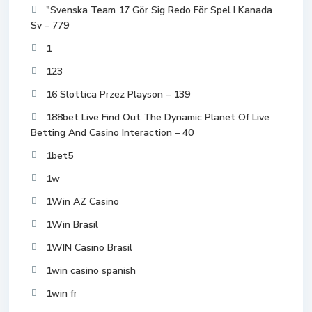
"Svenska Team 17 Gör Sig Redo För Spel I Kanada
Sv – 779
1
123
16 Slottica Przez Playson – 139
188bet Live Find Out The Dynamic Planet Of Live
Betting And Casino Interaction – 40
1bet5
1w
1Win AZ Casino
1Win Brasil
1WIN Casino Brasil
1win casino spanish
1win fr