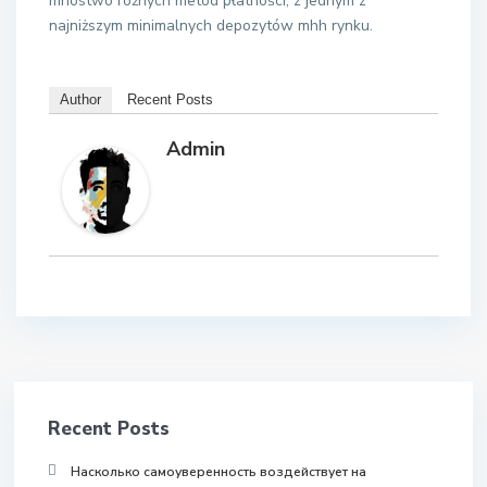
mnóstwo różnych metod płatności, z jednym z
najniższym minimalnych depozytów mhh rynku.
Author
Recent Posts
Admin
Recent Posts
Насколько самоуверенность воздействует на