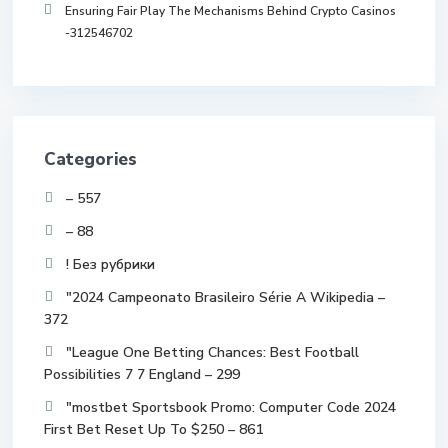
Ensuring Fair Play The Mechanisms Behind Crypto Casinos
-312546702
Categories
– 557
– 88
! Без рубрики
"2024 Campeonato Brasileiro Série A Wikipedia –
372
"League One Betting Chances: Best Football
Possibilities 7 7 England – 299
"mostbet Sportsbook Promo: Computer Code 2024
First Bet Reset Up To $250 – 861