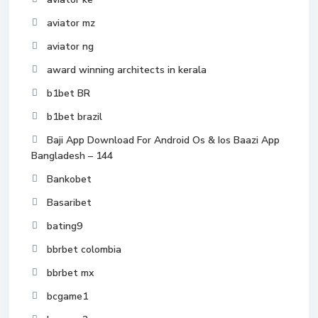
aviator mz
aviator ng
award winning architects in kerala
b1bet BR
b1bet brazil
Baji App Download For Android Os & Ios Baazi App
Bangladesh – 144
Bankobet
Basaribet
bating9
bbrbet colombia
bbrbet mx
bcgame1