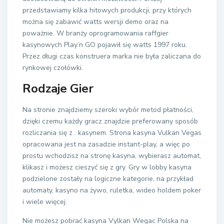
przedstawiamy kilka hitowych produkcji, przy których
można się zabawić watts wersji demo oraz na
poważnie. W branży oprogramowania raffgier
kasynowych Play’n GO pojawił się watts 1997 roku.
Przez długi czas konstruera marka nie była zaliczana do
rynkowej czołówki.
Rodzaje Gier
Na stronie znajdziemy szeroki wybór metod płatności,
dzięki czemu każdy gracz znajdzie preferowany sposób
rozliczania się z . kasynem. Strona kasyna Vulkan Vegas
opracowana jest na zasadzie instant-play, a więc po
prostu wchodzisz na stronę kasyna, wybierasz automat,
klikasz i możesz cieszyć się z gry. Gry w lobby kasyna
podzielone zostały na logiczne kategorie, na przykład
automaty, kasyno na żywo, ruletka, wideo holdem poker
i wiele więcej.
Niе możеsz pobrаć kаsуnа Vylkаn Wеgаc Polskа nа