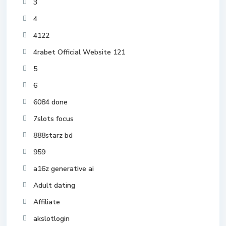
3
4
4122
4rabet Official Website 121
5
6
6084 done
7slots focus
888starz bd
959
a16z generative ai
Adult dating
Affiliate
akslotlogin