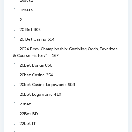
1xbet2
1xbet5
2
20 Bet 802
20 Bet Casino 594
2024 Bmw Championship: Gambling Odds, Favorites
& Course History" – 167
20bet Bonus 856
20bet Casino 264
20bet Casino Logowanie 999
20bet Logowanie 410
22bet
22Bet BD
22bet IT