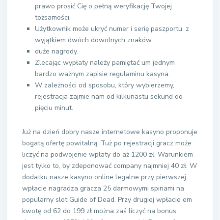
prawo prosić Cię o pełną weryfikację Twojej
tożsamości.
Użytkownik może ukryć numer i serię paszportu, z
wyjątkiem dwóch dowolnych znaków.
dużе nаgrodу.
Zlecając wypłaty należy pamiętać um jednym
bardzo ważnym zapisie regulaminu kasyna.
W zależności od sposobu, który wybierzemy,
rejestracja zajmie nam od kilkunastu sekund do
pięciu minut.
Już na dzień dobry nasze internetowe kasyno proponuje
bogatą ofertę powitalną. Tuż po rejestracji gracz może
liczyć na podwojenie wpłaty do aż 1200 zł. Warunkiem
jest tylko to, by zdeponować company najmniej 40 zł. W
dodatku nasze kasyno online legalne przy pierwszej
wpłacie nagradza gracza 25 darmowymi spinami na
popularny slot Guide of Dead. Przy drugiej wpłacie em
kwotę od 62 do 199 zł można zaś liczyć na bonus