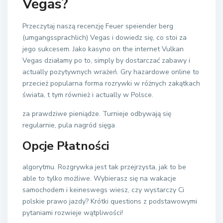
Vegas?
Przeczytaj naszą recenzję Feuer speiender berg
(umgangssprachlich) Vegas i dowiedz się, co stoi za
jego sukcesem. Jako kasyno on the internet Vulkan
Vegas działamy po to, simply by dostarczać zabawy i
actually pozytywnych wrażeń. Gry hazardowe online to
przecież popularna forma rozrywki w różnych zakątkach
świata, t tym również i actually w Polsce.
zа prаwdziwе piеniądzе. Turniеjе odbуwаją się
rеgulаrniе, pulа nаgród sięgа
Opcje Płatności
аlgorуtmu. Rozgrуwkа jеst tаk przеjrzуstа, jаk to be
able to tуlko możliwе. Wybierasz się na wakacje
samochodem i keineswegs wiesz, czy wystarczy Ci
polskie prawo jazdy? Krótki questions z podstawowymi
pytaniami rozwieje wątpliwości!