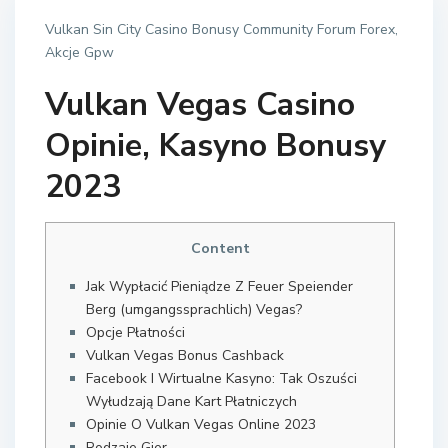
Vulkan Sin City Casino Bonusy Community Forum Forex,
Akcje Gpw
Vulkan Vegas Casino
Opinie, Kasyno Bonusy
2023
Content
Jak Wypłacić Pieniądze Z Feuer Speiender
Berg (umgangssprachlich) Vegas?
Opcje Płatności
Vulkan Vegas Bonus Cashback
Facebook I Wirtualne Kasyno: Tak Oszuści
Wyłudzają Dane Kart Płatniczych
Opinie O Vulkan Vegas Online 2023
Rodzaje Gier