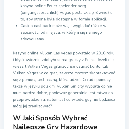
kasyno online Feuer speiender berg
(umgangssprachlich) Vegas postarał się również o
to, aby strona była dostępna w formie aplikacji.
Casino cashback może więc wyglądać różnie w
zależności od miejsca, w którym się na niego
zdecydujemy.
Kasyno online Vulkan Las vegas powstało w 2016 roku
i błyskawicznie zdobyło serca graczy z Polski. Jeżeli nie
wiesz t Vulkan Vegas grunzochse usunąć konto, lub
Vulkan Vegas w co grać, zawsze możesz skontaktować
się z pomocą techniczną, która udzieli Ci rad i pomocy
także w języku polskim. Vulkan Sin city wypłata opinie
mum bardzo dobre, ponieważ generalnie jest łatwa do
przeprowadzenia, natomiast co wtedy, gdy nie będziesz
mógł jej zrealizować?
W Jaki Sposób Wybrać
Najlepsze Gry Hazardowe