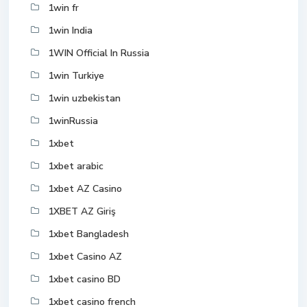
1win fr
1win India
1WIN Official In Russia
1win Turkiye
1win uzbekistan
1winRussia
1xbet
1xbet arabic
1xbet AZ Casino
1XBET AZ Giriş
1xbet Bangladesh
1xbet Casino AZ
1xbet casino BD
1xbet casino french