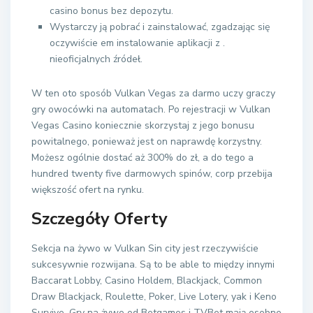
casino bonus bez depozytu.
Wystarczy ją pobrać i zainstalować, zgadzając się
oczywiście em instalowanie aplikacji z .
nieoficjalnych źródeł.
W ten oto sposób Vulkan Vegas za darmo uczy graczy
gry owocówki na automatach. Po rejestracji w Vulkan
Vegas Casino koniecznie skorzystaj z jego bonusu
powitalnego, ponieważ jest on naprawdę korzystny.
Możesz ogólnie dostać aż 300% do zł, a do tego a
hundred twenty five darmowych spinów, corp przebija
większość ofert na rynku.
Szczegóły Oferty
Sekcja na żywo w Vulkan Sin city jest rzeczywiście
sukcesywnie rozwijana. Są to be able to między innymi
Baccarat Lobby, Casino Holdem, Blackjack, Common
Draw Blackjack, Roulette, Poker, Live Lotery, yak i Keno
Survive. Gry na żywo od Betgames i TVBet mają osobne