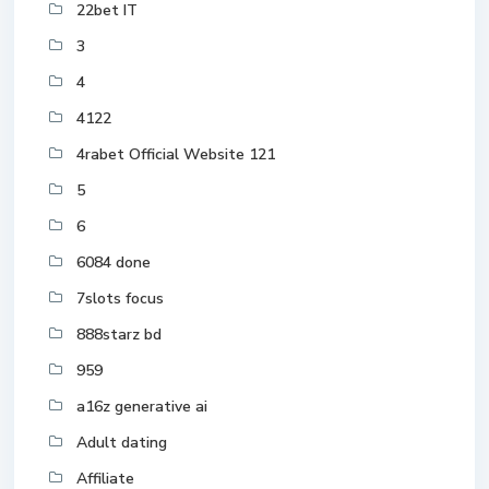
22bet IT
3
4
4122
4rabet Official Website 121
5
6
6084 done
7slots focus
888starz bd
959
a16z generative ai
Adult dating
Affiliate