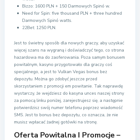
Bizzo: 1600 PLN + 150 Darmowych Spinó w.
Need for Spin: five thousand PLN + three hundred
Darmowych Spinó watts.
22Bet: 1250 PLN.
Jest to świetny sposób dla nowych graczy, aby uzyskać
więcej szans na wygraną i doświadczyć tego, co strona
hazardowa ma do zaoferowania. Poza samym bonusem
powitalnym, kasyno przygotowało dla graczy coś
specjalnego, a jest to Vulkan Vegas bonus bez
depozytu. Można go zdobyć jeszcze przed
skorzystaniem z promocji em powitanie. Tak naprawdę
wystarczy, że wejdziesz do kasyna unces naszej strony
za pomocą linku poniżej, zarejestrujesz się, a następnie
potwierdzisz swój numer telefonu poprzez wiadomość
SMS. Jest to bonus bez depozytu, co oznacza, że nie
musisz wpłacać żadnej gotówki na stronę.
Oferta Powitalna I Promocje –