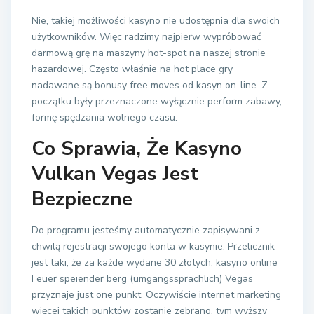
Nie, takiej możliwości kasyno nie udostępnia dla swoich
użytkowników. Więc radzimy najpierw wypróbować
darmową grę na maszyny hot-spot na naszej stronie
hazardowej. Często właśnie na hot place gry
nadawane są bonusy free moves od kasyn on-line. Z
początku były przeznaczone wyłącznie perform zabawy,
formę spędzania wolnego czasu.
Co Sprawia, Że Kasyno
Vulkan Vegas Jest
Bezpieczne
Do programu jesteśmy automatycznie zapisywani z
chwilą rejestracji swojego konta w kasynie. Przelicznik
jest taki, że za każde wydane 30 złotych, kasyno online
Feuer speiender berg (umgangssprachlich) Vegas
przyznaje just one punkt. Oczywiście internet marketing
więcej takich punktów zostanie zebrano, tym wyższy