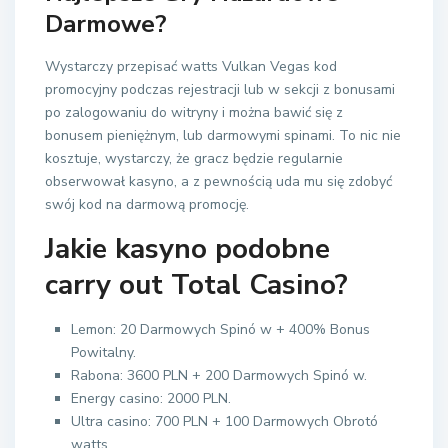
Darmowe?
Wystarczy przepisać watts Vulkan Vegas kod
promocyjny podczas rejestracji lub w sekcji z bonusami
po zalogowaniu do witryny i można bawić się z
bonusem pieniężnym, lub darmowymi spinami. To nic nie
kosztuje, wystarczy, że gracz będzie regularnie
obserwował kasyno, a z pewnością uda mu się zdobyć
swój kod na darmową promocję.
Jakie kasyno podobne
carry out Total Casino?
Lemon: 20 Darmowych Spinó w + 400% Bonus
Powitalny.
Rabona: 3600 PLN + 200 Darmowych Spinó w.
Energy casino: 2000 PLN.
Ultra casino: 700 PLN + 100 Darmowych Obrotó
watts.