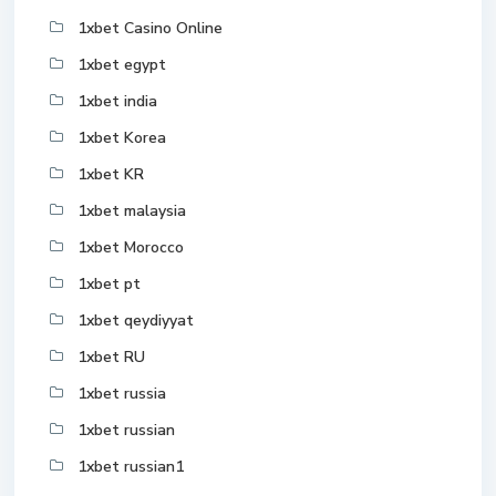
1xbet Casino Online
1xbet egypt
1xbet india
1xbet Korea
1xbet KR
1xbet malaysia
1xbet Morocco
1xbet pt
1xbet qeydiyyat
1xbet RU
1xbet russia
1xbet russian
1xbet russian1