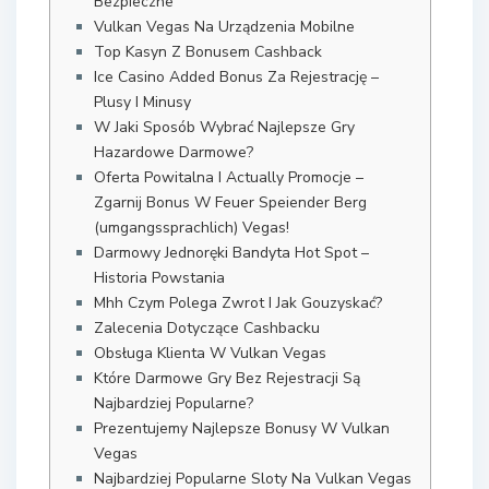
Bezpieczne
Vulkan Vegas Na Urządzenia Mobilne
Top Kasyn Z Bonusem Cashback
Ice Casino Added Bonus Za Rejestrację –
Plusy I Minusy
W Jaki Sposób Wybrać Najlepsze Gry
Hazardowe Darmowe?
Oferta Powitalna I Actually Promocje –
Zgarnij Bonus W Feuer Speiender Berg
(umgangssprachlich) Vegas!
Darmowy Jednoręki Bandyta Hot Spot –
Historia Powstania
Mhh Czym Polega Zwrot I Jak Gouzyskać?
Zalecenia Dotyczące Cashbacku
Obsługa Klienta W Vulkan Vegas
Które Darmowe Gry Bez Rejestracji Są
Najbardziej Popularne?
Prezentujemy Najlepsze Bonusy W Vulkan
Vegas
Najbardziej Popularne Sloty Na Vulkan Vegas