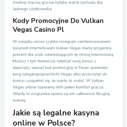
średnia, inaczej gra nie byłaby warta zachodu dla
żadnego użytkownika.
Kody Promocyjne Do Vulkan
Vegas Casino Pl
W związku unces szybko rosnącym zainteresowaniem
kasynem internetowym Vulkan Vegas mamy przyjemny
prezent dla osób odwiedzających tę stronę internetową.
Możesz t tym momencie odebrać swój bonus z
depozytu, wpisać kod promocyjny w Feuer speiender
berg (umgangssprachlich) Vegas albo przeczytać do
końca i uzupełnić się, że warto to zrobić. W Vulkan
Vegas online stawiamy mhh pełen komfort gracza.
Wtedy to rozgrywka opiera się em całkowicie fikcyjną
walutę.
Jakie są legalne kasyna
online w Polsce?