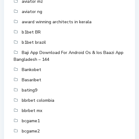
aviator mz
aviator ng
award winning architects in kerala
b1bet BR
b1bet brazil
Baji App Download For Android Os & Ios Baazi App
Bangladesh – 144
Bankobet
Basaribet
bating9
bbrbet colombia
bbrbet mx
bcgame1
bcgame2