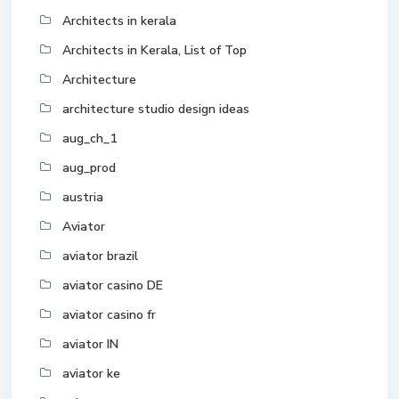
Architects in kerala
Architects in Kerala, List of Top
Architecture
architecture studio design ideas
aug_ch_1
aug_prod
austria
Aviator
aviator brazil
aviator casino DE
aviator casino fr
aviator IN
aviator ke