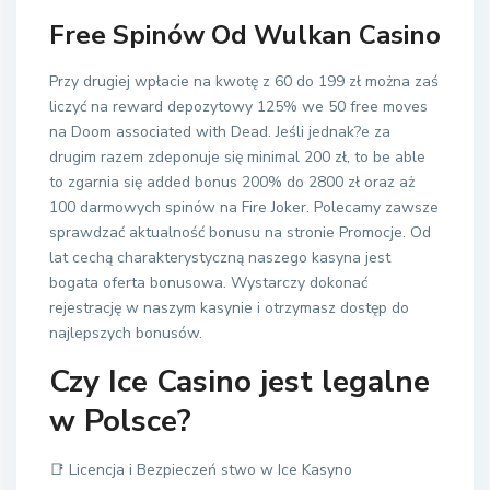
Free Spinów Od Wulkan Casino
Przy drugiej wpłacie na kwotę z 60 do 199 zł można zaś
liczyć na reward depozytowy 125% we 50 free moves
na Doom associated with Dead. Jeśli jednak?e za
drugim razem zdeponuje się minimal 200 zł, to be able
to zgarnia się added bonus 200% do 2800 zł oraz aż
100 darmowych spinów na Fire Joker. Polecamy zawsze
sprawdzać aktualność bonusu na stronie Promocje. Od
lat cechą charakterystyczną naszego kasyna jest
bogata oferta bonusowa. Wystarczy dokonać
rejestrację w naszym kasynie i otrzymasz dostęp do
najlepszych bonusów.
Czy Ice Casino jest legalne
w Polsce?
📑 Licencja i Bezpieczeń stwo w Ice Kasyno