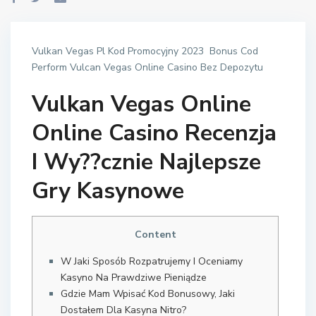
Vulkan Vegas Pl Kod Promocyjny 2023 ️ Bonus Cod
Perform Vulcan Vegas Online Casino Bez Depozytu
Vulkan Vegas Online
Online Casino Recenzja
I Wy??cznie Najlepsze
Gry Kasynowe
Content
W Jaki Sposób Rozpatrujemy I Oceniamy
Kasyno Na Prawdziwe Pieniądze
Gdzie Mam Wpisać Kod Bonusowy, Jaki
Dostałem Dla Kasyna Nitro?