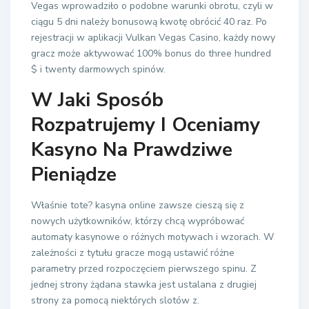
Vegas wprowadziło o podobne warunki obrotu, czyli w
ciągu 5 dni należy bonusową kwotę obrócić 40 raz. Po
rejestracji w aplikacji Vulkan Vegas Casino, każdy nowy
gracz może aktywować 100% bonus do three hundred
$ i twenty darmowych spinów.
W Jaki Sposób
Rozpatrujemy I Oceniamy
Kasyno Na Prawdziwe
Pieniądze
Właśnie tote? kasyna online zawsze cieszą się z
nowych użytkowników, którzy chcą wypróbować
automaty kasynowe o różnych motywach i wzorach. W
zależności z tytułu gracze mogą ustawić różne
parametry przed rozpoczęciem pierwszego spinu. Z
jednej strony żądana stawka jest ustalana z drugiej
strony za pomocą niektórych slotów z.