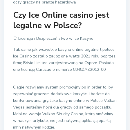
oczy graczy na branżę hazardową.
Czy Ice Online casino jest
legalne w Polsce?
📑 Licencja i Bezpieczeń stwo w Ice Kasyno
Tak samo jak wszystkie kasyna online legalne t polsce.
Ice Casino został o zał oż one watts 2021 roku poprzez
firmę Brivio Limited zarejestrowaną na Cyprze. Posiada
ono licencję Curacao o numerze 8048/JAZ2012-00.
Ciągle rozwijamy system promocyjny po in order to, by
zapewniać graczom dodatkowe korzyści i bodźce do
kontynuowania gry. Jako kasyno online w Polsce Vulkan
Vegas jesteśmy hojni dla graczy od samego początku.
Mobilna wersja Vulkan Sin city Casino, którą omówimy
w naszym artykule, nie jest natywną aplikacją opartą
mhh natywnym kodzie.