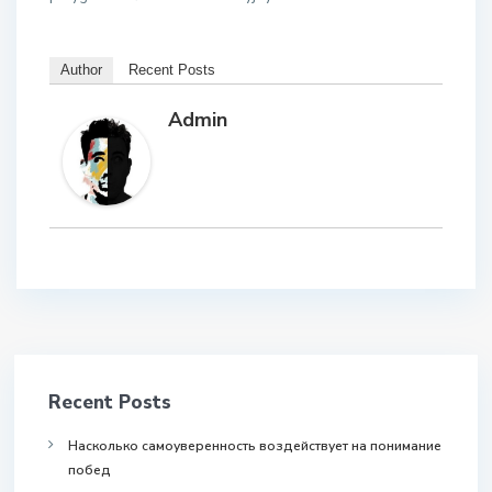
Author
Recent Posts
Admin
Recent Posts
Насколько самоуверенность воздействует на понимание
побед