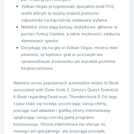
Vulkan Vegas przygotowało specjalny dział FAQ,
watts którym to można znaleźć pomocne
odpowiedzi na najczęściej zadawane pytania.
Niektóre sloty mają bonusy dodatkowe, głównie w
postaci funkcji Gamble, a także możliwości zdobycia
darmowych spinów.
Decydując się na grę w Vulkan Vegas, możesz mieć
pewność, że będziesz grał w uczciwym we
sprawiedliwym środowisku um wysokim poziomie
bezpieczeństwa.
Niektóre unces popularnych automatów wideo to Book
associated with Demi Gods 2, Gonzo’s Quest, Endstück
II, Book regarding Dead oraz Thunderstruck II. Od tego
czasu stale się rozwija, poszerzając swoją ofertę,
pracując nad układem i grafiką strony internetowej,
upiększając swoją szeroką gamę programu
bonusowego. Strona internetowa nie oferuje nic
nowego ani specjalnego, ale przyciąga prostymi