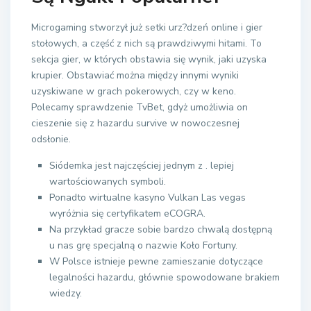
Microgaming stworzył już setki urz?dzeń online i gier
stołowych, a część z nich są prawdziwymi hitami. To
sekcja gier, w których obstawia się wynik, jaki uzyska
krupier. Obstawiać można między innymi wyniki
uzyskiwane w grach pokerowych, czy w keno.
Polecamy sprawdzenie TvBet, gdyż umożliwia on
cieszenie się z hazardu survive w nowoczesnej
odsłonie.
Siódemka jest najczęściej jednym z . lepiej
wartościowanych symboli.
Ponadto wirtualne kasyno Vulkan Las vegas
wyróżnia się certyfikatem eCOGRA.
Na przykład gracze sobie bardzo chwalą dostępną
u nas grę specjalną o nazwie Koło Fortuny.
W Polsce istnieje pewne zamieszanie dotyczące
legalności hazardu, głównie spowodowane brakiem
wiedzy.