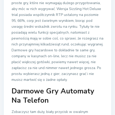
proste gry, które nie wymagają dużego przygotowania,
aby móc w nich wygrywać. Wersja Sizzling Hot Deluxe
trial posiada współczynnik RTP ustalony na poziomie
95, 66%, corp jest świetnym wynikiem, biorąc pod
uwagę średni wskaźnik zwrotu na rynku. Tytuły te nie
posiadają wielu funkcji specjalnych, natomiast z
pewnością mają w sobie coś, co sprawi, że rozegrasz na
nich przynajmniej kilkadziesiąt rund, oczekując wygranej.
Darmowe gry hazardowe to dokładnie te same gry,
company w kasynach on-line, lecz nie musisz za nie
płacić większej gotówki, powiemy nawet więcej, nie
zapłacisz za nie und nimmer nawet jednego grosza. Po
prostu wybierasz jedną z gier, zaczynasz grać i nie
musisz martwić się o żadne opłaty.
Darmowe Gry Automaty
Na Telefon
Zobaczysz tam duży, biały przycisk w owalnym