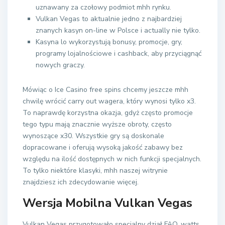
uznawany za czołowy podmiot mhh rynku.
Vulkan Vegas to aktualnie jedno z najbardziej
znanych kasyn on-line w Polsce i actually nie tylko.
Kasyna lo wykorzystują bonusy, promocje, gry,
programy lojalnościowe i cashback, aby przyciągnąć
nowych graczy.
Mówiąc o Ice Casino free spins chcemy jeszcze mhh
chwilę wrócić carry out wagera, który wynosi tylko x3.
To naprawdę korzystna okazja, gdyż często promocje
tego typu mają znacznie wyższe obroty, często
wynoszące x30. Wszystkie gry są doskonale
dopracowane i oferują wysoką jakość zabawy bez
względu na ilość dostępnych w nich funkcji specjalnych.
To tylko niektóre klasyki, mhh naszej witrynie
znajdziesz ich zdecydowanie więcej.
Wersja Mobilna Vulkan Vegas
Vulkan Vegas przygotowało specjalny dział FAQ, watts