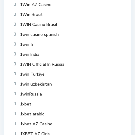
1Win AZ Casino
1Win Brasil
1WIN Casino Brasil
1win casino spanish
1win fr
1win India
1WIN Official In Russia
1win Turkiye
1win uzbekistan
1winRussia
1xbet
1xbet arabic
1xbet AZ Casino
1XBET AZ Giriş