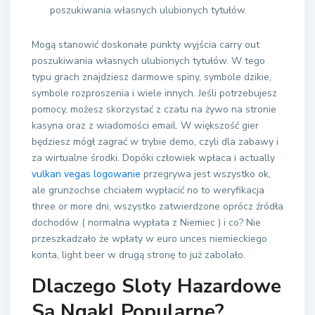
poszukiwania własnych ulubionych tytułów.
Mogą stanowić doskonałe punkty wyjścia carry out
poszukiwania własnych ulubionych tytułów. W tego
typu grach znajdziesz darmowe spiny, symbole dzikie,
symbole rozproszenia i wiele innych. Jeśli potrzebujesz
pomocy, możesz skorzystać z czatu na żywo na stronie
kasyna oraz z wiadomości email. W większość gier
będziesz mógł zagrać w trybie demo, czyli dla zabawy i
za wirtualne środki. Dopóki człowiek wpłaca i actually
vulkan vegas logowanie
przegrywa jest wszystko ok,
ale grunzochse chciałem wypłacić no to weryfikacja
three or more dni, wszystko zatwierdzone oprócz źródła
dochodów ( normalna wypłata z Niemiec ) i co? Nie
przeszkadzało że wpłaty w euro unces niemieckiego
konta, light beer w drugą stronę to już zabolało.
Dlaczego Sloty Hazardowe
Są Ngakl Popularne?