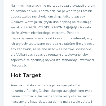
Na innych kasynach nie ma tego rodzaju sytuacji a gram
od dawna na wielu portalach. Na pewno tego i am nie
odpuszczę bo nie chodzi um chajc, tylko o zasady.
Ciekawe watts jakim języku una odpiszą bo reklamują
się jako LEGALNE POLSKIE KASYNO 😂😂😂 Okazało
się że użyłem niemieckiego internetu. Ponadto,
rozporządzenie wymaga od kasyn on the internet, aby
ich gry były testowane poprzez niezależne firmy trzecie,
aby zapewnić, że są one uczciwe i losowe. Wszystkie
gry Vulkan Las vegas są regularnie testowane, aby
zapewnić, że spełniają najwyższe standardy uczciwości
i losowości.
Hot Target
Analiza została stworzona przez specjalistów z
hazardu z RankingCasino, dlatego uwzględniono tylko
cenne informacje. Jak każda forma rozrywki tak samo
maszyny gry hazardowe za darmo mają swoje zalety i