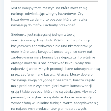
Jest to kolejny form maszyn, na które możesz się
natknąć, odwiedzając witryny hazardowe. Gry
hazardowe za darmo to pozycje, które tematyką
nawiązują do mitów i actually przekonań.
Siódemka jest najczęściej jednym z lepiej
wartościowanych symboli. Wśród fanów promocji
kasynowych zdecydowanie nie und nimmer brakuje
osób, które lubią korzystać unces tego, co carry out
zaoferowania mają bonusy bez depozytu. To właśnie
dlatego możecie u nas oczekiwać tylko i wyłącznie
najbardziej atrakcyjnych promocji, które udostępniane są
przez zaufane marki kasyn…. Gracze, którzy dopiero
zaczynają swoją przygodę z hazardem, bardzo często
mają problem z wyborem gier i watts konsekwencji
grają t takie pozycje, które nie są atrakcyjne. Aby mieć
pewność, że wybierze się dobrze dopracowaną grę
wyposażoną w unikalne funkcje, warto zdecydować się
na najlepszych producentów gier hazardowych.