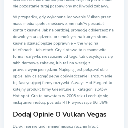
nie pozostanie tutaj pozbawiony możliwości zabawy.
W przypadku, gdy wykonane logowanie Vulkan przez
mass media społecznościowe, nie nale?y posiadać
konta t kasynie. Jak najbardziej, promocję odbierzesz na
dowolnym urządzeniu przenośnym, na którym strona
kasyna działać będzie poprawnie – the więc na
telefonach i tabletach. Gry slotowe to niesamowita
forma rozrywki, niezależnie od tego, lub decydujesz się
mhh darmową zabawę, lub też na wersję z
prawdziwymi pieniędzmi. Najlepiej jest połączyć obie
opcje, aby osiągnąć pełne doświadczenie i zrozumienie
tej fascynującej formy rozrywki. Always Hot Elegant to
kolejny produkt firmy Greentube z . kategorii slotów
Hot-spot. Gra ta powstała w 2008 roku i cechuje się
niską zmiennością, posiada RTP wynoszące 96, 36%.
Dodaj Opinie O Vulkan Vegas
Dzięki niej nie und nimmer musisz ręcznie kręcić