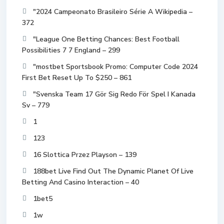
"2024 Campeonato Brasileiro Série A Wikipedia –
372
"League One Betting Chances: Best Football
Possibilities 7 7 England – 299
"mostbet Sportsbook Promo: Computer Code 2024
First Bet Reset Up To $250 – 861
"Svenska Team 17 Gör Sig Redo För Spel I Kanada
Sv – 779
1
123
16 Slottica Przez Playson – 139
188bet Live Find Out The Dynamic Planet Of Live
Betting And Casino Interaction – 40
1bet5
1w