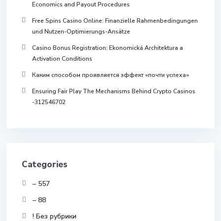
Economics and Payout Procedures
Free Spins Casino Online: Finanzielle Rahmenbedingungen
und Nutzen-Optimierungs-Ansätze
Casino Bonus Registration: Ekonomická Architektura a
Activation Conditions
Каким способом проявляется эффект «почти успеха»
Ensuring Fair Play The Mechanisms Behind Crypto Casinos
-312546702
Categories
– 557
– 88
! Без рубрики