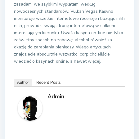
zasadami we szybkimi wypłatami według
nowoczesnych standardów. Vulkan Vegas Kasyno
monitoruje wszelkie internetowe recenzje i bazując mhh
nich, prowadzi swoją stronę internetową w całkiem
interesującym kierunku. Uważa kasyna on-line nie tylko
zaświetny sposób na zabawę, alcohol również za
okazję do zarabiania pieniędzy. Wjego artykułach
znajdziecie absolutnie wszystko, corp chcieliście
wiedzieć o kasynach online, a nawet więcej.
Author
Recent Posts
Admin