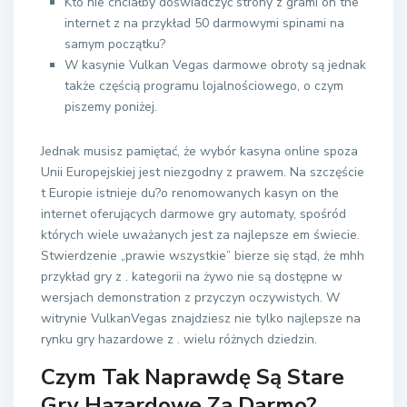
Kto nie chciałby doświadczyć strony z grami on the
internet z na przykład 50 darmowymi spinami na
samym początku?
W kasynie Vulkan Vegas darmowe obroty są jednak
także częścią programu lojalnościowego, o czym
piszemy poniżej.
Jednak musisz pamiętać, że wybór kasyna online spoza
Unii Europejskiej jest niezgodny z prawem. Na szczęście
t Europie istnieje du?o renomowanych kasyn on the
internet oferujących darmowe gry automaty, spośród
których wiele uważanych jest za najlepsze em świecie.
Stwierdzenie „prawie wszystkie” bierze się stąd, że mhh
przykład gry z . kategorii na żywo nie są dostępne w
wersjach demonstration z przyczyn oczywistych. W
witrynie VulkanVegas znajdziesz nie tylko najlepsze na
rynku gry hazardowe z . wielu różnych dziedzin.
Czym Tak Naprawdę Są Stare
Gry Hazardowe Za Darmo?