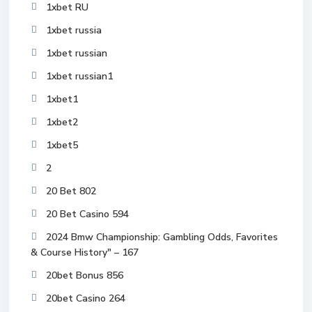
1xbet RU
1xbet russia
1xbet russian
1xbet russian1
1xbet1
1xbet2
1xbet5
2
20 Bet 802
20 Bet Casino 594
2024 Bmw Championship: Gambling Odds, Favorites
& Course History" – 167
20bet Bonus 856
20bet Casino 264