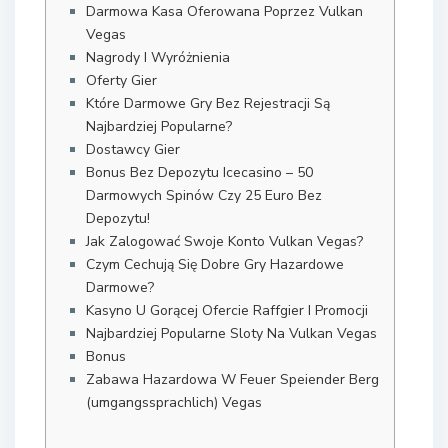
Darmowa Kasa Oferowana Poprzez Vulkan
Vegas
Nagrody I Wyróżnienia
Oferty Gier
Które Darmowe Gry Bez Rejestracji Są
Najbardziej Popularne?
Dostawcy Gier
Bonus Bez Depozytu Icecasino – 50
Darmowych Spinów Czy 25 Euro Bez
Depozytu!
Jak Zalogować Swoje Konto Vulkan Vegas?
Czym Cechują Się Dobre Gry Hazardowe
Darmowe?
Kasyno U Gorącej Ofercie Raffgier I Promocji
Najbardziej Popularne Sloty Na Vulkan Vegas
Bonus
Zabawa Hazardowa W Feuer Speiender Berg
(umgangssprachlich) Vegas