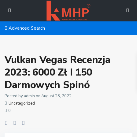
Advanced Search
Vulkan Vegas Recenzja
2023: 6000 Zł I 150
Darmowych Spinó
Posted by admin on August 28, 2022
Uncategorized
0