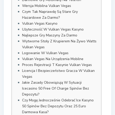
Wersja Mobilna Vulkan Vegas
Czym Tak Naprawdę Są Stare Gry
Hazardowe Za Darmo?
Vulkan Vegas Kasyno
Użyteczność W Vulkan Vegas Kasyno
Najlepsze Gry Maszyny Za Darmo
Wytworne Stoły Z Krupierem Na Żywo Watts
Vulkan Vegas
Logowanie W Vulkan Vegas
Vulkan Vegas Na Urządzenia Mobilne
Proces Rejestracji T Kasynie Vulkan Vegas
Licencja I Bezpieczeństwo Gracza W Vulkan
Vegas
Jakie Zasady Obowiązują W Sytuacji
Icecasino 50 Free Of Charge Spinów Bez
Depozytu?
Czy Mogę Jednocześnie Odebrać Ice Kasyno
50 Spinów Bez Depozytu Oraz 25 Euro
Darmowa Kasa?