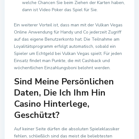
welche Chancen Sie beim Ziehen der Karten haben,
dann ist Video Poker das Spiel für Sie.
Ein weiterer Vorteil ist, dass man mit der Vulkan Vegas
Online Anwendung für Handy und Co jederzeit Zugriff
auf das eigene Benutzerkonto hat. Die Teilnahme am
Loyalitätsprogramm erfolgt automatisch, sobald ein
Spieler um Echtgeld bei Vulkan Vegas spielt. Für jeden
Einsatz findet man Punkte, die mit Cashback und
wöchentlichen Einzahlungsboni belohnt werden.
Sind Meine Persönlichen
Daten, Die Ich Ihm Hin
Casino Hinterlege,
Geschützt?
Auf keiner Seite dürfen die absoluten Spieleklassiker
fehlen, schließlich sind das meist die beliebtesten