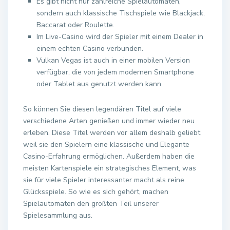
Es gibt nicht nur zahlreiche Spielautomaten,
sondern auch klassische Tischspiele wie Blackjack,
Baccarat oder Roulette.
Im Live-Casino wird der Spieler mit einem Dealer in
einem echten Casino verbunden.
Vulkan Vegas ist auch in einer mobilen Version
verfügbar, die von jedem modernen Smartphone
oder Tablet aus genutzt werden kann.
So können Sie diesen legendären Titel auf viele
verschiedene Arten genießen und immer wieder neu
erleben. Diese Titel werden vor allem deshalb geliebt,
weil sie den Spielern eine klassische und Elegante
Casino-Erfahrung ermöglichen. Außerdem haben die
meisten Kartenspiele ein strategisches Element, was
sie für viele Spieler interessanter macht als reine
Glücksspiele. So wie es sich gehört, machen
Spielautomaten den größten Teil unserer
Spielesammlung aus.