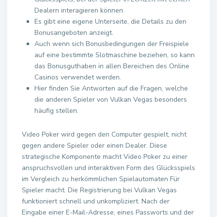
Dealern interagieren können.
Es gibt eine eigene Unterseite, die Details zu den
Bonusangeboten anzeigt.
Auch wenn sich Bonusbedingungen der Freispiele
auf eine bestimmte Slotmaschine beziehen, so kann
das Bonusguthaben in allen Bereichen des Online
Casinos verwendet werden.
Hier finden Sie Antworten auf die Fragen, welche
die anderen Spieler von Vulkan Vegas besonders
häufig stellen.
Video Poker wird gegen den Computer gespielt, nicht
gegen andere Spieler oder einen Dealer. Diese
strategische Komponente macht Video Poker zu einer
anspruchsvollen und interaktiven Form des Glücksspiels
im Vergleich zu herkömmlichen Spielautomaten Für
Spieler macht. Die Registrierung bei Vulkan Vegas
funktioniert schnell und unkompliziert. Nach der
Eingabe einer E-Mail-Adresse, eines Passworts und der