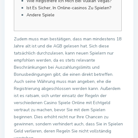
Wie Registriere Ich Mich Bei Vulkan Vegas?
Ist Es Sicher, In Online-casinos Zu Spielen?
Andere Spiele
Zudem muss man bestätigen, dass man mindestens 18
Jahre alt ist und die AGB gelesen hat. Sich diese
tatsächlich durchzulesen, kann neuen Spielern nur
empfohlen werden, da es stets relevante
Beschränkungen bei Auszahlungslimits und
Bonusbedingungen gibt, die einen direkt betreffen.
Auch seine Währung muss man angeben, ehe die
Registrierung abgeschlossen werden kann. Außerdem
ist es ratsam, sich unter einsatz der Regeln der
verschiedenen Casino Spiele Online mit Echtgeld
vertraut zu machen, bevor Sie mit dem Spielen
beginnen. Dies erhöht nicht nur Ihre Chancen zu
gewinnen, sondern verhindert auch, dass Sie in Spielen
Geld verlieren, deren Regeln Sie nicht vollständig