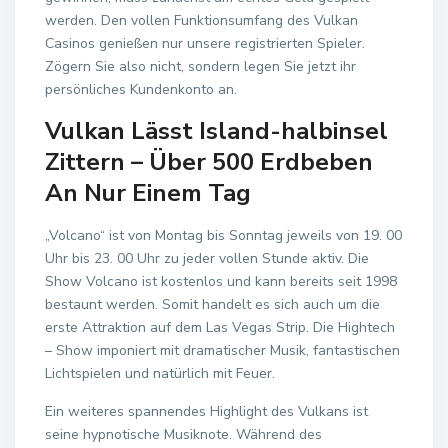
werden. Den vollen Funktionsumfang des Vulkan
Casinos genießen nur unsere registrierten Spieler.
Zögern Sie also nicht, sondern legen Sie jetzt ihr
persönliches Kundenkonto an.
Vulkan Lässt Island-halbinsel
Zittern – Über 500 Erdbeben
An Nur Einem Tag
„Volcano“ ist von Montag bis Sonntag jeweils von 19. 00
Uhr bis 23. 00 Uhr zu jeder vollen Stunde aktiv. Die
Show Volcano ist kostenlos und kann bereits seit 1998
bestaunt werden. Somit handelt es sich auch um die
erste Attraktion auf dem Las Vegas Strip. Die Hightech
– Show imponiert mit dramatischer Musik, fantastischen
Lichtspielen und natürlich mit Feuer.
Ein weiteres spannendes Highlight des Vulkans ist
seine hypnotische Musiknote. Während des