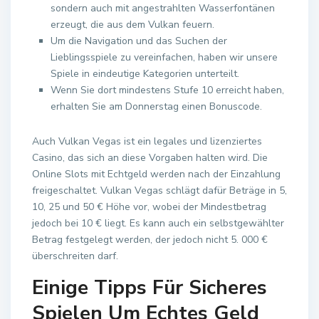
sondern auch mit angestrahlten Wasserfontänen
erzeugt, die aus dem Vulkan feuern.
Um die Navigation und das Suchen der
Lieblingsspiele zu vereinfachen, haben wir unsere
Spiele in eindeutige Kategorien unterteilt.
Wenn Sie dort mindestens Stufe 10 erreicht haben,
erhalten Sie am Donnerstag einen Bonuscode.
Auch Vulkan Vegas ist ein legales und lizenziertes
Casino, das sich an diese Vorgaben halten wird. Die
Online Slots mit Echtgeld werden nach der Einzahlung
freigeschaltet. Vulkan Vegas schlägt dafür Beträge in 5,
10, 25 und 50 € Höhe vor, wobei der Mindestbetrag
jedoch bei 10 € liegt. Es kann auch ein selbstgewählter
Betrag festgelegt werden, der jedoch nicht 5. 000 €
überschreiten darf.
Einige Tipps Für Sicheres
Spielen Um Echtes Geld