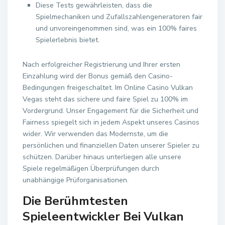
Diese Tests gewährleisten, dass die
Spielmechaniken und Zufallszahlengeneratoren fair
und unvoreingenommen sind, was ein 100% faires
Spielerlebnis bietet.
Nach erfolgreicher Registrierung und Ihrer ersten
Einzahlung wird der Bonus gemäß den Casino-
Bedingungen freigeschaltet. Im Online Casino Vulkan
Vegas steht das sichere und faire Spiel zu 100% im
Vordergrund. Unser Engagement für die Sicherheit und
Fairness spiegelt sich in jedem Aspekt unseres Casinos
wider. Wir verwenden das Modernste, um die
persönlichen und finanziellen Daten unserer Spieler zu
schützen. Darüber hinaus unterliegen alle unsere
Spiele regelmäßigen Überprüfungen durch
unabhängige Prüforganisationen.
Die Berühmtesten
Spieleentwickler Bei Vulkan