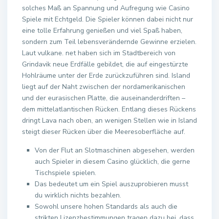
solches Maß an Spannung und Aufregung wie Casino
Spiele mit Echtgeld. Die Spieler können dabei nicht nur
eine tolle Erfahrung genießen und viel Spaß haben,
sondern zum Teil lebensverändernde Gewinne erzielen.
Laut vulkane. net haben sich im Stadtbereich von
Grindavik neue Erdfälle gebildet, die auf eingestürzte
Hohlräume unter der Erde zurückzuführen sind. Island
liegt auf der Naht zwischen der nordamerikanischen
und der eurasischen Platte, die auseinanderdriften –
dem mittelatlantischen Rücken. Entlang dieses Rückens
dringt Lava nach oben, an wenigen Stellen wie in Island
steigt dieser Rücken über die Meeresoberfläche auf.
Von der Flut an Slotmaschinen abgesehen, werden
auch Spieler in diesem Casino glücklich, die gerne
Tischspiele spielen.
Das bedeutet um ein Spiel auszuprobieren musst
du wirklich nichts bezahlen.
Sowohl unsere hohen Standards als auch die
strikten Lizenzbestimmungen tragen dazu bei, dass