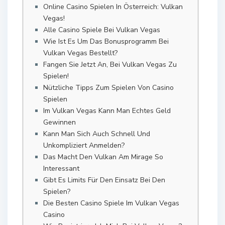
Online Casino Spielen In Österreich: Vulkan
Vegas!
Alle Casino Spiele Bei Vulkan Vegas
Wie Ist Es Um Das Bonusprogramm Bei
Vulkan Vegas Bestellt?
Fangen Sie Jetzt An, Bei Vulkan Vegas Zu
Spielen!
Nützliche Tipps Zum Spielen Von Casino
Spielen
Im Vulkan Vegas Kann Man Echtes Geld
Gewinnen
Kann Man Sich Auch Schnell Und
Unkompliziert Anmelden?
Das Macht Den Vulkan Am Mirage So
Interessant
Gibt Es Limits Für Den Einsatz Bei Den
Spielen?
Die Besten Casino Spiele Im Vulkan Vegas
Casino