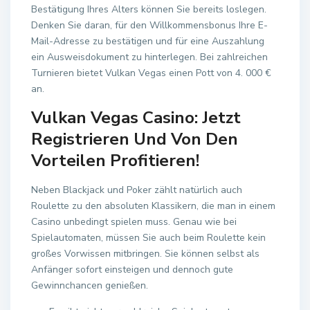
Bestätigung Ihres Alters können Sie bereits loslegen.
Denken Sie daran, für den Willkommensbonus Ihre E-
Mail-Adresse zu bestätigen und für eine Auszahlung
ein Ausweisdokument zu hinterlegen. Bei zahlreichen
Turnieren bietet Vulkan Vegas einen Pott von 4. 000 €
an.
Vulkan Vegas Casino: Jetzt
Registrieren Und Von Den
Vorteilen Profitieren!
Neben Blackjack und Poker zählt natürlich auch
Roulette zu den absoluten Klassikern, die man in einem
Casino unbedingt spielen muss. Genau wie bei
Spielautomaten, müssen Sie auch beim Roulette kein
großes Vorwissen mitbringen. Sie können selbst als
Anfänger sofort einsteigen und dennoch gute
Gewinnchancen genießen.