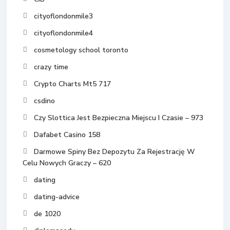
cityoflondonmile3
cityoflondonmile4
cosmetology school toronto
crazy time
Crypto Charts Mt5 717
csdino
Czy Slottica Jest Bezpieczna Miejscu I Czasie – 973
Dafabet Casino 158
Darmowe Spiny Bez Depozytu Za Rejestrację W
Celu Nowych Graczy – 620
dating
dating-advice
de 1020