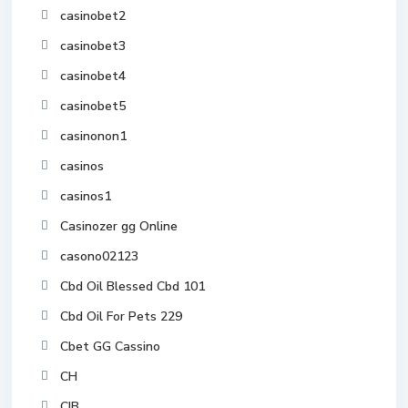
casinobet2
casinobet3
casinobet4
casinobet5
casinonon1
casinos
casinos1
Casinozer gg Online
casono02123
Cbd Oil Blessed Cbd 101
Cbd Oil For Pets 229
Cbet GG Cassino
CH
CIB