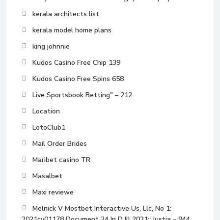
kerala architects list
kerala model home plans
king johnnie
Kudos Casino Free Chip 139
Kudos Casino Free Spins 658
Live Sportsbook Betting" – 212
Location
LotoClub1
Mail Order Brides
Maribet casino TR
Masalbet
Maxi reviewe
Melnick V Mostbet Interactive Us, Llc, No 1:
2021cv01178 Document 24 In D Ill 2021:: Justia – 944