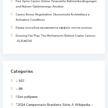
Free Spins Casino Online: Finanzielle Rahmenbedingungen
und Nutzen-Optimierungs-Ansätze
Casino Bonus Registration: Ekonomická Architektura a
Activation Conditions
Каким способом проявляется эффект «почти успеха»
Ensuring Fair Play The Mechanisms Behind Crypto Casinos
-312546702
Categories
– 557
– 88
! Без рубрики
"2024 Campeonato Brasileiro Série A Wikipedia –