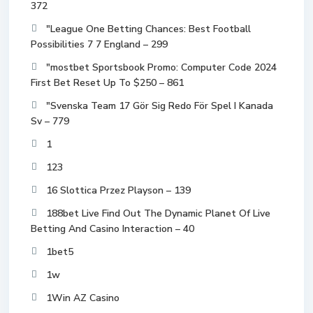
372
"League One Betting Chances: Best Football
Possibilities 7 7 England – 299
"mostbet Sportsbook Promo: Computer Code 2024
First Bet Reset Up To $250 – 861
"Svenska Team 17 Gör Sig Redo För Spel I Kanada
Sv – 779
1
123
16 Slottica Przez Playson – 139
188bet Live Find Out The Dynamic Planet Of Live
Betting And Casino Interaction – 40
1bet5
1w
1Win AZ Casino