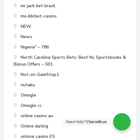
mr jack bet brazil
mx-bbrbet-casino
NEW
News
Nigeria" – 786
North Carolina Sports Bets: Best Nc Sportsbooks &
Bonus Offers – 591
Not-on-GamStop1
nutaku
Omegle
Omegle cc
online casino au
Need Help?
Chat with us
Online dating
onlone casino ES