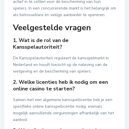
actief in te zetten voor de bescherming van hun
spelers. In een concurrerende markt is het belangrijk om
als betrouwbare en veilige aanbieder te opereren.
Veelgestelde vragen
1. Wat is de rol van de
Kansspelautoriteit?
De Kansspelautoriteit reguleert de kansspelmarkt in
Nederland en houdt toezicht op de naleving van de
wetgeving en de bescherming van spelers.
2. Welke licenties heb ik nodig om een
online casino te starten?
Samen met een algemene kansspellicentie heb je een
specifieke online kansspellicentie nodig, evenals
mogelijk aanvullende vergunningen afhankelijk van het
aanbod.