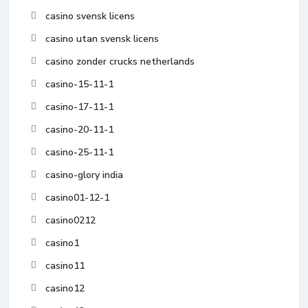
casino svensk licens
casino utan svensk licens
casino zonder crucks netherlands
casino-15-11-1
casino-17-11-1
casino-20-11-1
casino-25-11-1
casino-glory india
casino01-12-1
casino0212
casino1
casino11
casino12