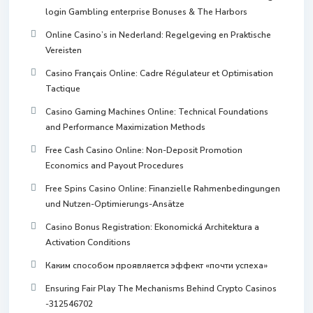
login Gambling enterprise Bonuses & The Harbors
Online Casino’s in Nederland: Regelgeving en Praktische
Vereisten
Casino Français Online: Cadre Régulateur et Optimisation
Tactique
Casino Gaming Machines Online: Technical Foundations
and Performance Maximization Methods
Free Cash Casino Online: Non-Deposit Promotion
Economics and Payout Procedures
Free Spins Casino Online: Finanzielle Rahmenbedingungen
und Nutzen-Optimierungs-Ansätze
Casino Bonus Registration: Ekonomická Architektura a
Activation Conditions
Каким способом проявляется эффект «почти успеха»
Ensuring Fair Play The Mechanisms Behind Crypto Casinos
-312546702