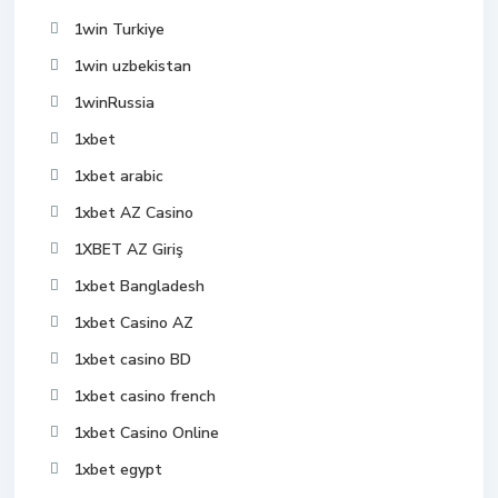
1win Turkiye
1win uzbekistan
1winRussia
1xbet
1xbet arabic
1xbet AZ Casino
1XBET AZ Giriş
1xbet Bangladesh
1xbet Casino AZ
1xbet casino BD
1xbet casino french
1xbet Casino Online
1xbet egypt