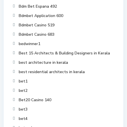
Bdm Bet Espana 492
Bdmbet Application 600
Bdmbet Casino 519
Bdmbet Casino 683
bedwinner1
Best 15 Architects & Building Designers in Kerala
best architecture in kerala
best residential architects in kerala
bet1
bet2
Bet20 Casino 140
bet3
bet4