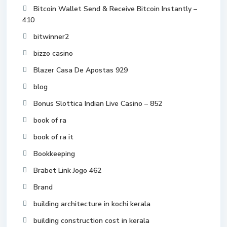
Bitcoin Wallet Send & Receive Bitcoin Instantly –
410
bitwinner2
bizzo casino
Blazer Casa De Apostas 929
blog
Bonus Slottica Indian Live Casino – 852
book of ra
book of ra it
Bookkeeping
Brabet Link Jogo 462
Brand
building architecture in kochi kerala
building construction cost in kerala