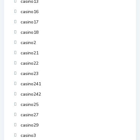
casino13
casino16
casino17
casino18
casino2
casino21
casino22
casino23
casino241
casino242
casino25
casino27
casino29
casino3