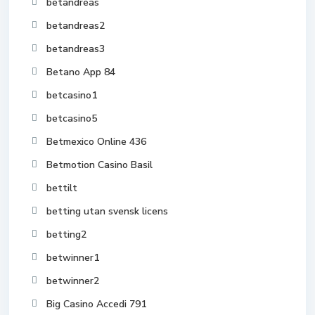
betandreas
betandreas2
betandreas3
Betano App 84
betcasino1
betcasino5
Betmexico Online 436
Betmotion Casino Basil
bettilt
betting utan svensk licens
betting2
betwinner1
betwinner2
Big Casino Accedi 791