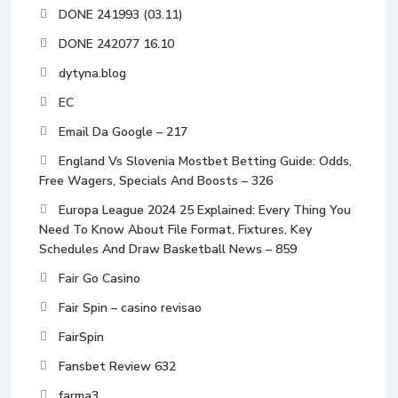
DONE 241993 (03.11)
DONE 242077 16.10
dytyna.blog
EC
Email Da Google – 217
England Vs Slovenia Mostbet Betting Guide: Odds,
Free Wagers, Specials And Boosts – 326
Europa League 2024 25 Explained: Every Thing You
Need To Know About File Format, Fixtures, Key
Schedules And Draw Basketball News – 859
Fair Go Casino
Fair Spin – casino revisao
FairSpin
Fansbet Review 632
farma3