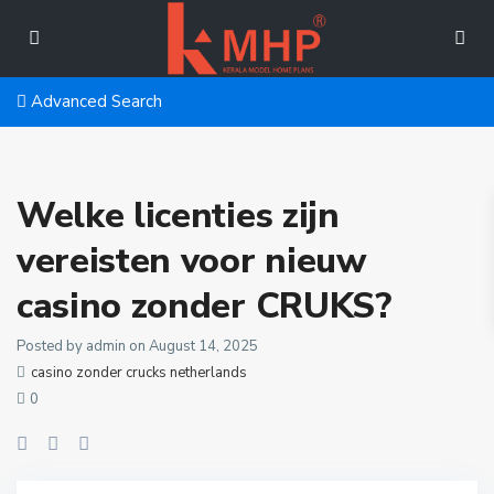
Advanced Search
Welke licenties zijn
vereisten voor nieuw
casino zonder CRUKS?
Posted by admin on August 14, 2025
casino zonder crucks netherlands
0