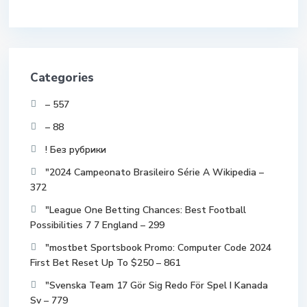
Categories
– 557
– 88
! Без рубрики
"2024 Campeonato Brasileiro Série A Wikipedia –
372
"League One Betting Chances: Best Football
Possibilities 7 7 England – 299
"mostbet Sportsbook Promo: Computer Code 2024
First Bet Reset Up To $250 – 861
"Svenska Team 17 Gör Sig Redo För Spel I Kanada
Sv – 779