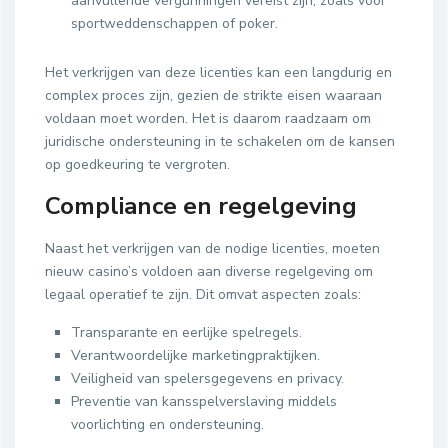
aanvullende vergunningen vereist zijn, zoals voor
sportweddenschappen of poker.
Het verkrijgen van deze licenties kan een langdurig en
complex proces zijn, gezien de strikte eisen waaraan
voldaan moet worden. Het is daarom raadzaam om
juridische ondersteuning in te schakelen om de kansen
op goedkeuring te vergroten.
Compliance en regelgeving
Naast het verkrijgen van de nodige licenties, moeten
nieuw casino’s voldoen aan diverse regelgeving om
legaal operatief te zijn. Dit omvat aspecten zoals:
Transparante en eerlijke spelregels.
Verantwoordelijke marketingpraktijken.
Veiligheid van spelersgegevens en privacy.
Preventie van kansspelverslaving middels
voorlichting en ondersteuning.