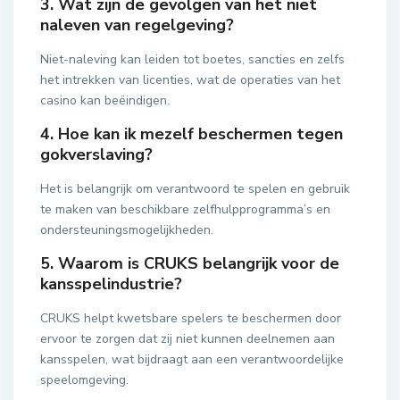
3. Wat zijn de gevolgen van het niet
naleven van regelgeving?
Niet-naleving kan leiden tot boetes, sancties en zelfs
het intrekken van licenties, wat de operaties van het
casino kan beëindigen.
4. Hoe kan ik mezelf beschermen tegen
gokverslaving?
Het is belangrijk om verantwoord te spelen en gebruik
te maken van beschikbare zelfhulpprogramma’s en
ondersteuningsmogelijkheden.
5. Waarom is CRUKS belangrijk voor de
kansspelindustrie?
CRUKS helpt kwetsbare spelers te beschermen door
ervoor te zorgen dat zij niet kunnen deelnemen aan
kansspelen, wat bijdraagt aan een verantwoordelijke
speelomgeving.