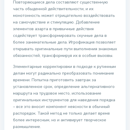
Повторяющиеся дела составляют существенную
часть обыденной действительности, и их
монотонность может отрицательно воздействовать
на самочувствие и стимуляцию. Добавление
элементов азарта в привычные действия
содействует трансформировать скучные дела в
более занимательные дела. Игрофикация позволяет
открывать оригинальные пути выполнения знакомых
обязанностей, трансформируя их в особые вызовы.
Элементарные корректировки в подходе к рутинным
делам могут радикально преобразовать понимание
времени. Попытка приготовить завтрак за
установленное срок, определение альтернативного
маршрута на трудовое место, использование
оригинальных инструментов для наведения порядка
– все это вносит компонент неясности в обычный
распорядок. Такой метод не только делает время
более интересным, но и активирует творческое
размышление.