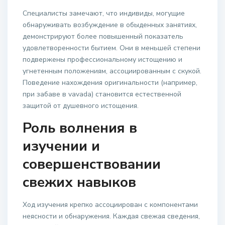
Специалисты замечают, что индивиды, могущие
обнаруживать возбуждение в обыденных занятиях,
демонстрируют более повышенный показатель
удовлетворенности бытием. Они в меньшей степени
подвержены профессиональному истощению и
угнетенным положениям, ассоциированным с скукой.
Поведение нахождения оригинальности (например,
при забаве в vavada) становится естественной
защитой от душевного истощения.
Роль волнения в
изучении и
совершенствовании
свежих навыков
Ход изучения крепко ассоциирован с компонентами
неясности и обнаружения. Каждая свежая сведения,