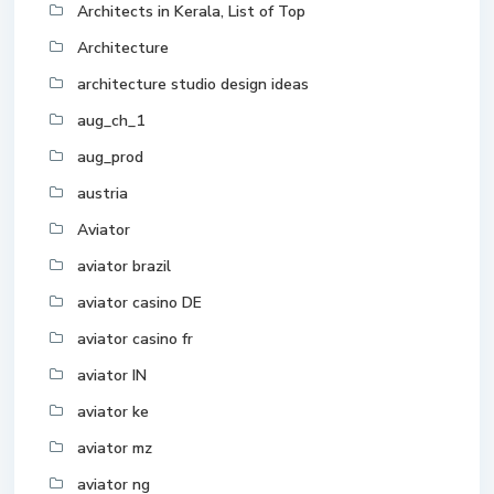
Architects in Kerala, List of Top
Architecture
architecture studio design ideas
aug_ch_1
aug_prod
austria
Aviator
aviator brazil
aviator casino DE
aviator casino fr
aviator IN
aviator ke
aviator mz
aviator ng