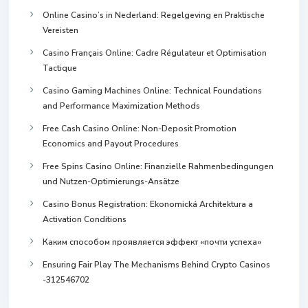
Online Casino’s in Nederland: Regelgeving en Praktische
Vereisten
Casino Français Online: Cadre Régulateur et Optimisation
Tactique
Casino Gaming Machines Online: Technical Foundations
and Performance Maximization Methods
Free Cash Casino Online: Non-Deposit Promotion
Economics and Payout Procedures
Free Spins Casino Online: Finanzielle Rahmenbedingungen
und Nutzen-Optimierungs-Ansätze
Casino Bonus Registration: Ekonomická Architektura a
Activation Conditions
Каким способом проявляется эффект «почти успеха»
Ensuring Fair Play The Mechanisms Behind Crypto Casinos
-312546702