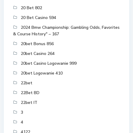
20 Bet 802
20 Bet Casino 594
2024 Bmw Championship: Gambling Odds, Favorites
& Course History" – 167
20bet Bonus 856
20bet Casino 264
20bet Casino Logowanie 999
20bet Logowanie 410
22bet
22Bet BD
22bet IT
3
4
4122