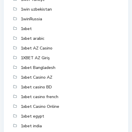
1win uzbekistan
1winRussia
1xbet
1xbet arabic
1xbet AZ Casino
1XBET AZ Giriş
1xbet Bangladesh
1xbet Casino AZ
1xbet casino BD
1xbet casino french
1xbet Casino Online
1xbet egypt
1xbet india