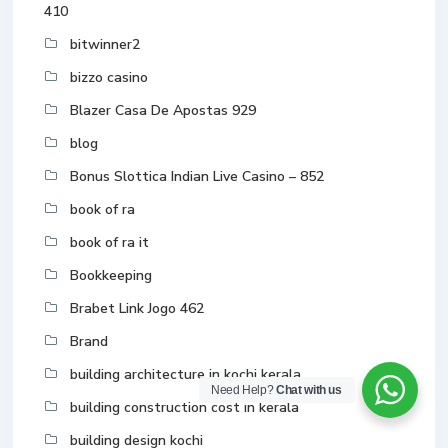
410
bitwinner2
bizzo casino
Blazer Casa De Apostas 929
blog
Bonus Slottica Indian Live Casino – 852
book of ra
book of ra it
Bookkeeping
Brabet Link Jogo 462
Brand
building architecture in kochi kerala
Need Help?
Chat with us
building construction cost in kerala
building design kochi