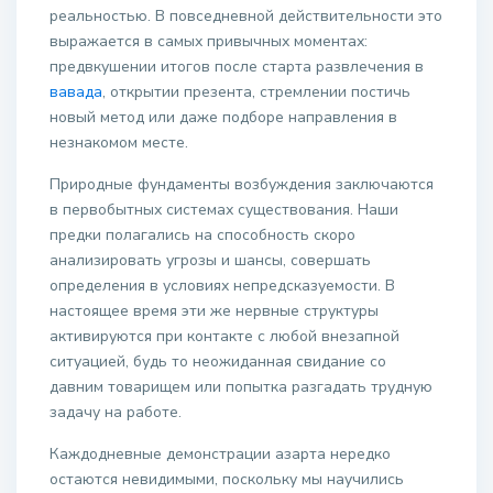
реальностью. В повседневной действительности это
выражается в самых привычных моментах:
предвкушении итогов после старта развлечения в
вавада
, открытии презента, стремлении постичь
новый метод или даже подборе направления в
незнакомом месте.
Природные фундаменты возбуждения заключаются
в первобытных системах существования. Наши
предки полагались на способность скоро
анализировать угрозы и шансы, совершать
определения в условиях непредсказуемости. В
настоящее время эти же нервные структуры
активируются при контакте с любой внезапной
ситуацией, будь то неожиданная свидание со
давним товарищем или попытка разгадать трудную
задачу на работе.
Каждодневные демонстрации азарта нередко
остаются невидимыми, поскольку мы научились