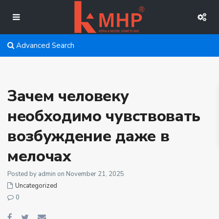
Advanced Search
Зачем человеку
необходимо чувствовать
возбуждение даже в
мелочах
Posted by admin on November 21, 2025
Uncategorized
0