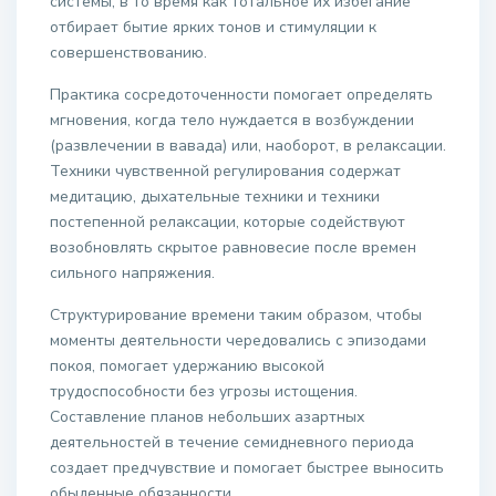
системы, в то время как тотальное их избегание
отбирает бытие ярких тонов и стимуляции к
совершенствованию.
Практика сосредоточенности помогает определять
мгновения, когда тело нуждается в возбуждении
(развлечении в вавада) или, наоборот, в релаксации.
Техники чувственной регулирования содержат
медитацию, дыхательные техники и техники
постепенной релаксации, которые содействуют
возобновлять скрытое равновесие после времен
сильного напряжения.
Структурирование времени таким образом, чтобы
моменты деятельности чередовались с эпизодами
покоя, помогает удержанию высокой
трудоспособности без угрозы истощения.
Составление планов небольших азартных
деятельностей в течение семидневного периода
создает предчувствие и помогает быстрее выносить
обыденные обязанности.