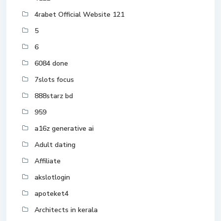
4rabet Official Website 121
5
6
6084 done
7slots focus
888starz bd
959
a16z generative ai
Adult dating
Affiliate
akslotlogin
apoteket4
Architects in kerala