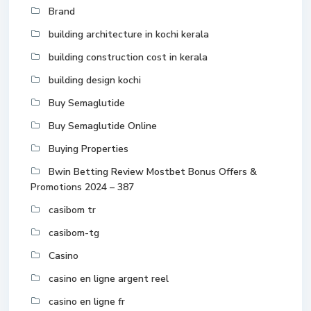
Brand
building architecture in kochi kerala
building construction cost in kerala
building design kochi
Buy Semaglutide
Buy Semaglutide Online
Buying Properties
Bwin Betting Review Mostbet Bonus Offers &
Promotions 2024 – 387
casibom tr
casibom-tg
Casino
casino en ligne argent reel
casino en ligne fr