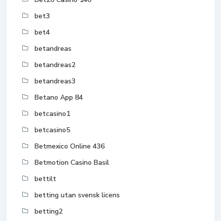
bet3
bet4
betandreas
betandreas2
betandreas3
Betano App 84
betcasino1
betcasino5
Betmexico Online 436
Betmotion Casino Basil
bettilt
betting utan svensk licens
betting2