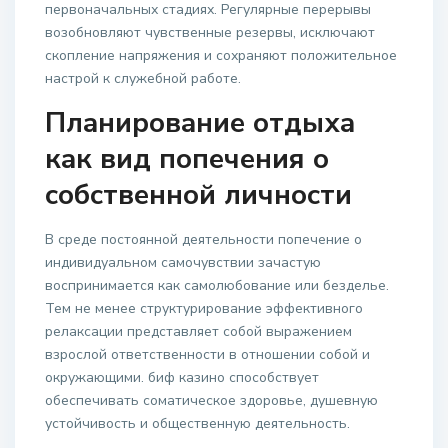
первоначальных стадиях. Регулярные перерывы
возобновляют чувственные резервы, исключают
скопление напряжения и сохраняют положительное
настрой к служебной работе.
Планирование отдыха
как вид попечения о
собственной личности
В среде постоянной деятельности попечение о
индивидуальном самочувствии зачастую
воспринимается как самолюбование или безделье.
Тем не менее структурирование эффективного
релаксации представляет собой выражением
взрослой ответственности в отношении собой и
окружающими. биф казино способствует
обеспечивать соматическое здоровье, душевную
устойчивость и общественную деятельность.