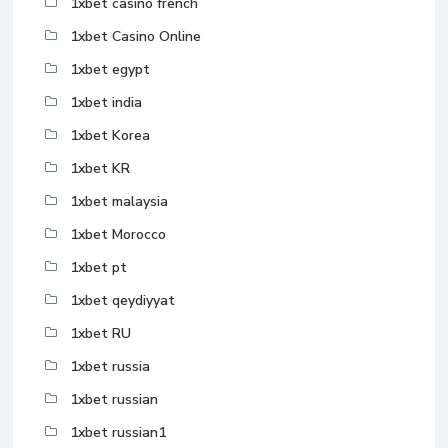
1xbet casino french
1xbet Casino Online
1xbet egypt
1xbet india
1xbet Korea
1xbet KR
1xbet malaysia
1xbet Morocco
1xbet pt
1xbet qeydiyyat
1xbet RU
1xbet russia
1xbet russian
1xbet russian1