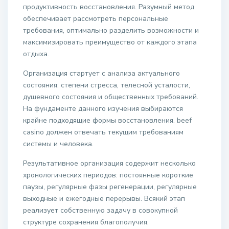
продуктивность восстановления. Разумный метод
обеспечивает рассмотреть персональные
требования, оптимально разделить возможности и
максимизировать преимущество от каждого этапа
отдыха.
Организация стартует с анализа актуального
состояния: степени стресса, телесной усталости,
душевного состояния и общественных требований.
На фундаменте данного изучения выбираются
крайне подходящие формы восстановления. beef
casino должен отвечать текущим требованиям
системы и человека.
Результативное организация содержит несколько
хронологических периодов: постоянные короткие
паузы, регулярные фазы регенерации, регулярные
выходные и ежегодные перерывы. Всякий этап
реализует собственную задачу в совокупной
структуре сохранения благополучия.