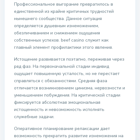
Профессиональное выгорание превратилось в
единственной из крайне критичных трудностей
нынешнего сообщества. Данное ситуация
определяется душевным изнеможением,
обезличиванием и снижением ощущения
собственных успехов. beef casino служит как
главный элемент профилактики этого явления.
Истощение развивается поэтапно, переживая через
ряд фаз. На первоначальной стадии индивид
ощущает повышенную усталость, но не перестает
справляться с обязанностями. Средняя фаза
отличается возникновением цинизма, нервозности и
уменьшением побуждения. На критической стадии
фиксируется абсолютная эмоциональная
истощенность и невозможность исполнять
служебные задачи.
Оперативное планирование релаксации дает
возможность прекратить развитие изнеможения на