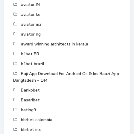
aviator IN
aviator ke
aviator mz
aviator ng
award winning architects in kerala
b1bet BR
b1bet brazil
Baji App Download For Android Os & Ios Baazi App
Bangladesh – 144
Bankobet
Basaribet
bating9
bbrbet colombia
bbrbet mx