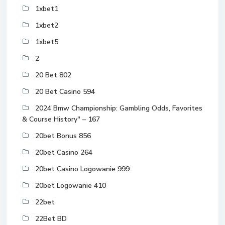
1xbet1
1xbet2
1xbet5
2
20 Bet 802
20 Bet Casino 594
2024 Bmw Championship: Gambling Odds, Favorites
& Course History" – 167
20bet Bonus 856
20bet Casino 264
20bet Casino Logowanie 999
20bet Logowanie 410
22bet
22Bet BD