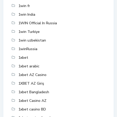
1win fr
1win India
1WIN Official In Russia
1win Turkiye
1win uzbekistan
1winRussia
1xbet
1xbet arabic
1xbet AZ Casino
1XBET AZ Giriş
1xbet Bangladesh
1xbet Casino AZ
1xbet casino BD