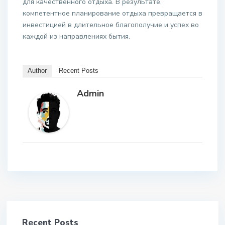
для качественного отдыха. В результате,
компетентное планирование отдыха превращается в
инвестицией в длительное благополучие и успех во
каждой из направлениях бытия.
Author
Recent Posts
Admin
Recent Posts