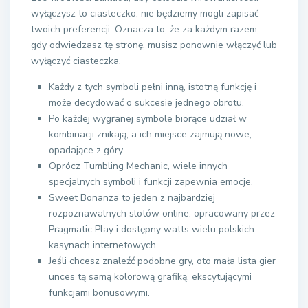
wyłączysz to ciasteczko, nie będziemy mogli zapisać
twoich preferencji. Oznacza to, że za każdym razem,
gdy odwiedzasz tę stronę, musisz ponownie włączyć lub
wyłączyć ciasteczka.
Każdy z tych symboli pełni inną, istotną funkcję i
może decydować o sukcesie jednego obrotu.
Po każdej wygranej symbole biorące udział w
kombinacji znikają, a ich miejsce zajmują nowe,
opadające z góry.
Oprócz Tumbling Mechanic, wiele innych
specjalnych symboli i funkcji zapewnia emocje.
Sweet Bonanza to jeden z najbardziej
rozpoznawalnych slotów online, opracowany przez
Pragmatic Play i dostępny watts wielu polskich
kasynach internetowych.
Jeśli chcesz znaleźć podobne gry, oto mała lista gier
unces tą samą kolorową grafiką, ekscytującymi
funkcjami bonusowymi.