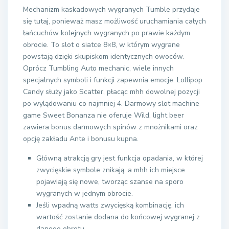
Mechanizm kaskadowych wygranych Tumble przydaje
się tutaj, ponieważ masz możliwość uruchamiania całych
łańcuchów kolejnych wygranych po prawie każdym
obrocie. To slot o siatce 8×8, w którym wygrane
powstają dzięki skupiskom identycznych owoców.
Oprócz Tumbling Auto mechanic, wiele innych
specjalnych symboli i funkcji zapewnia emocje. Lollipop
Candy służy jako Scatter, płacąc mhh dowolnej pozycji
po wylądowaniu co najmniej 4. Darmowy slot machine
game Sweet Bonanza nie oferuje Wild, light beer
zawiera bonus darmowych spinów z mnożnikami oraz
opcję zakładu Ante i bonusu kupna.
Główną atrakcją gry jest funkcja opadania, w której
zwycięskie symbole znikają, a mhh ich miejsce
pojawiają się nowe, tworząc szanse na sporo
wygranych w jednym obrocie.
Jeśli wpadną watts zwycięską kombinację, ich
wartość zostanie dodana do końcowej wygranej z
danego obrotu.