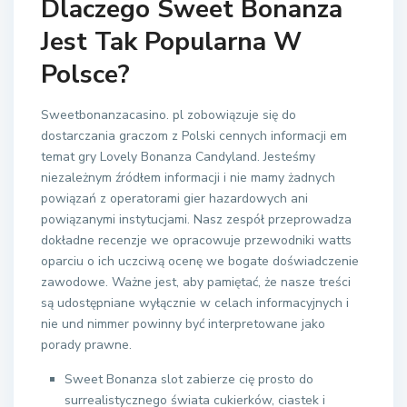
Dlaczego Sweet Bonanza
Jest Tak Popularna W
Polsce?
Sweetbonanzacasino. pl zobowiązuje się do
dostarczania graczom z Polski cennych informacji em
temat gry Lovely Bonanza Candyland. Jesteśmy
niezależnym źródłem informacji i nie mamy żadnych
powiązań z operatorami gier hazardowych ani
powiązanymi instytucjami. Nasz zespół przeprowadza
dokładne recenzje we opracowuje przewodniki watts
oparciu o ich uczciwą ocenę we bogate doświadczenie
zawodowe. Ważne jest, aby pamiętać, że nasze treści
są udostępniane wyłącznie w celach informacyjnych i
nie und nimmer powinny być interpretowane jako
porady prawne.
Sweet Bonanza slot zabierze cię prosto do
surrealistycznego świata cukierków, ciastek i