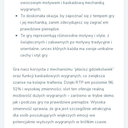
owocowym motywem i kaskadową mechaniką
wygranych.
To doskonała okazja, by zapoznać się z tempem gry
i jej mechaniką, zanim zdecydujesz się zagrać em
prawdziwe pieniądze.
Te gry reprezentują różnorodne motywy i style, z
świątecznych i zabawnych po motywy tradycyjne i
orientalne, unces których każda ma swoje unikalne
cechy i styl gry.
Gra nasz korzysta z mechanizmu “płacisz gdziekolwiek”
oraz funkcji kaskadowych wygranych, co zwiększa
szanse na kolejne trafienia. Dzięki RTP em poziomie 96,
51% i wysokiej zmienności, slot ten oferuje realną
możliwość dużych wygranych – zarówno w trybie demo,
jak i podczas gry na prawdziwe pieniądze. Wysoka
zmienność sprawia, że gra jest szczególnie atrakcyjna
dla osób poszukujących większych emocji we
potencjalnie wyższych wygranych w krótkim czasie.