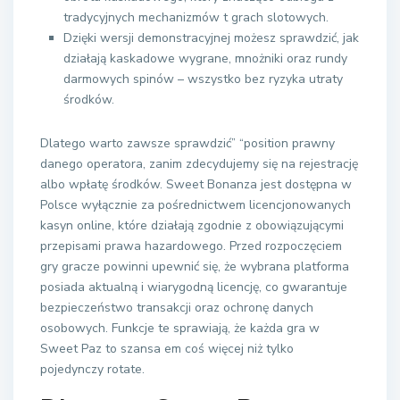
tradycyjnych mechanizmów t grach slotowych.
Dzięki wersji demonstracyjnej możesz sprawdzić, jak
działają kaskadowe wygrane, mnożniki oraz rundy
darmowych spinów – wszystko bez ryzyka utraty
środków.
Dlatego warto zawsze sprawdzić” “position prawny
danego operatora, zanim zdecydujemy się na rejestrację
albo wpłatę środków. Sweet Bonanza jest dostępna w
Polsce wyłącznie za pośrednictwem licencjonowanych
kasyn online, które działają zgodnie z obowiązującymi
przepisami prawa hazardowego. Przed rozpoczęciem
gry gracze powinni upewnić się, że wybrana platforma
posiada aktualną i wiarygodną licencję, co gwarantuje
bezpieczeństwo transakcji oraz ochronę danych
osobowych. Funkcje te sprawiają, że każda gra w
Sweet Paz to szansa em coś więcej niż tylko
pojedynczy rotate.