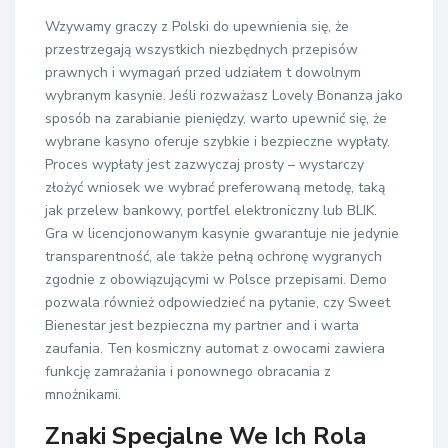
Wzywamy graczy z Polski do upewnienia się, że
przestrzegają wszystkich niezbędnych przepisów
prawnych i wymagań przed udziałem t dowolnym
wybranym kasynie. Jeśli rozważasz Lovely Bonanza jako
sposób na zarabianie pieniędzy, warto upewnić się, że
wybrane kasyno oferuje szybkie i bezpieczne wypłaty.
Proces wypłaty jest zazwyczaj prosty – wystarczy
złożyć wniosek we wybrać preferowaną metodę, taką
jak przelew bankowy, portfel elektroniczny lub BLIK.
Gra w licencjonowanym kasynie gwarantuje nie jedynie
transparentność, ale także pełną ochronę wygranych
zgodnie z obowiązującymi w Polsce przepisami. Demo
pozwala również odpowiedzieć na pytanie, czy Sweet
Bienestar jest bezpieczna my partner and i warta
zaufania. Ten kosmiczny automat z owocami zawiera
funkcję zamrażania i ponownego obracania z
mnożnikami.
Znaki Specjalne We Ich Rola