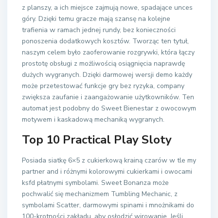
z planszy, a ich miejsce zajmują nowe, spadające unces
góry. Dzięki temu gracze mają szansę na kolejne
trafienia w ramach jednej rundy, bez konieczności
ponoszenia dodatkowych kosztów. Tworząc ten tytuł,
naszym celem było zaoferowanie rozgrywki, która łączy
prostotę obsługi z możliwością osiągnięcia naprawdę
dużych wygranych. Dzięki darmowej wersji demo każdy
może przetestować funkcje gry bez ryzyka, company
zwiększa zaufanie i zaangażowanie użytkowników. Ten
automat jest podobny do Sweet Bienestar z owocowym
motywem i kaskadową mechaniką wygranych.
Top 10 Practical Play Sloty
Posiada siatkę 6×5 z cukierkową krainą czarów w tle my
partner and i różnymi kolorowymi cukierkami i owocami
ksfd płatnymi symbolami. Sweet Bonanza może
pochwalić się mechanizmem Tumbling Mechanic, z
symbolami Scatter, darmowymi spinami i mnożnikami do
100-krotności zakładu, aby osłodzić wirowanie. Jeśli