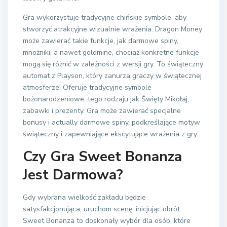
Gra wykorzystuje tradycyjne chińskie symbole, aby
stworzyć atrakcyjne wizualnie wrażenia. Dragon Money
może zawierać takie funkcje, jak darmowe spiny,
mnożniki, a nawet goldmine, chociaż konkretne funkcje
mogą się różnić w zależności z wersji gry. To świąteczny
automat z Playson, który zanurza graczy w świątecznej
atmosferze. Oferuje tradycyjne symbole
bożonarodzeniowe, tego rodzaju jak Święty Mikołaj,
zabawki i prezenty. Gra może zawierać specjalne
bonusy i actually darmowe spiny, podkreślające motyw
świąteczny i zapewniające ekscytujące wrażenia z gry.
Czy Gra Sweet Bonanza
Jest Darmowa?
Gdy wybrana wielkość zakładu będzie
satysfakcjonująca, uruchom scenę, inicjując obrót.
Sweet Bonanza to doskonały wybór dla osób, które