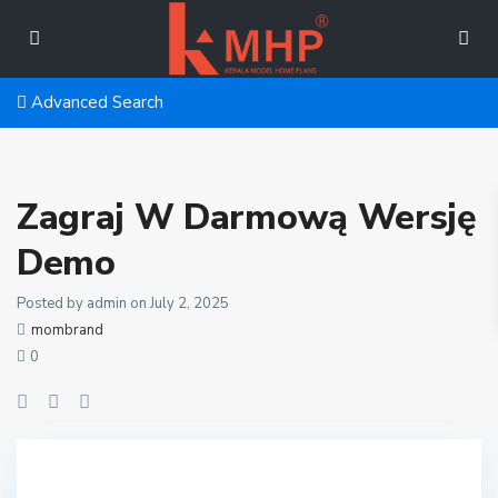
Advanced Search
Zagraj W Darmową Wersję
Demo
Posted by admin on July 2, 2025
mombrand
0