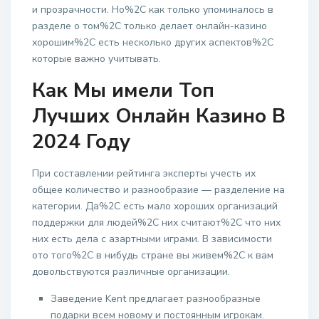
и прозрачности. Но%2C как только упоминалось в
разделе о том%2C только делает онлайн-казино
хорошим%2C есть несколько других аспектов%2C
которые важно учитывать.
Как Мы имели Топ
Лучших Онлайн Казино В
2024 Году
При составлении рейтинга эксперты учесть их
общее количество и разнообразие — разделение на
категории. Да%2C есть мало хороших организаций
поддержки для людей%2C них считают%2C что них
них есть дела с азартными играми. В зависимости
ото того%2C в нибудь стране вы живем%2C к вам
довольствуются различные организации.
Заведение Kent предлагает разнообразные
подарки всем новому и постоянным игрокам.