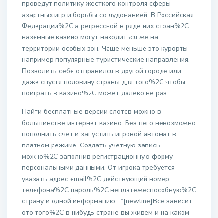
проведут политику жёсткого контроля сферы
азартных игр и борьбы со лудоманией. В Российская
Федерации%2C а регрессной в ряде них стран%2C
наземные казино могут находиться же на
территории особых зон. Чаще меньше это курорты
например популярные туристические направления.
Позволить себе отправился в другой городе или
даже спустя половину страны ддя того%2C чтобы
поиграть в казино%2C может далеко не раз.
Найти бесплатные версии слотов можно в
большинстве интернет казино. Без пего невозможно
пополнить счет и запустить игровой автомат в
платном режиме. Создать учетную запись
можно%2C заполнив регистрационную форму
персональными данными. От игрока требуется
указать адрес email%2C действующий номер
телефона%2C пароль%2C неплатежеспособную%2C
страну и одной информацию.” “[newline]Все зависит
ото того%2C в нибудь стране вы живем и на каком