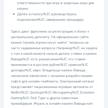
ответственности при игре в азартные игры для
казино.
Далее осталось%2C руководствуясь
подсказками%2C завершении процедуру.
Здесь дают фриспины за регистрацию и бонус к
центральному депозиту. На официальном сайте
казино Vavada игроки могут найти” “вопросы на
часто задаваемые вопроса. Например%2C на задала
о том а какой валюте нельзя делать ставки а казино
Вавада%2C есть разъяснение%2C что ставки
принимаются в русских рублях%2C гривнах%2C
доллары%2C евро. Владельцы казино Вавада
заключили заключили с лучшими разработчиками
софта для онлайн-гемблинга. Электронный каталог
представляет лицензионные игровые автоматы от
NetEnt%2C Quickspin%2C Microgaming%2C Evolution
Gaming%2C Red Tiger а других известных
провайдеров. Играть в онлайн-казино Вавада ком