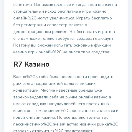
советами. Ознакомьтесь с со и тогда твои шансы на
отрицательный исход бесплатные игры казино
онлайн%2C могут увеличиться. Играть бесплатно
без регистрации севилестр можете в
демонстрационном режиме. Чтобы начать играть в
его вам даже только требуется создавать аккаунт.
Поэтому вы сможем испытать основные функции
казино игры онлайн%2C не внося твои средства.
R7 Казино
Важно%2C чтобы была возможности производить
расчёты а национальной валюте никаких
конвертации. Многие известные бренды уже
зарекомендовали себя на рынке онлайн казино а
имеют солидную наиудачливейшего постоянных
клиентов. Тем не менее%2C постоянно появляются и
новой онлайн казино. Но всё далеко только так
пессимистично%2C же зачастую новички рынка%2C
стараясь отличиться%2C представляют