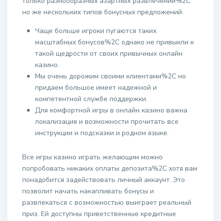
только разнообразных азартных развлечений%2C
но же нескольких типов бонусных предложений.
Чаще больше игроки пугаются таких
масштабных бонусов%2C однако не привыкли к
такой щедрости от своих привычных онлайн
казино.
Мы очень дорожим своими клиентами%2C но
придаем большое имеет надежной и
компетентной службе поддержки.
Для комфортной игры в онлайн казино важна
локализация и возможности прочитать все
инструкции и подсказки и родном языке.
Все игры казино играть желающим можно
попробовать никаких оплаты депозита%2C хотя вам
понадобится задействовать личный аккаунт. Это
позволит начать накапливать бонусы и
развлекаться с возможностью выиграет реальный
приз. Ей доступны приветственные кредитные