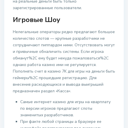
на реальные деньги быть только
зарегистрированные пользователи.
Игровые Шоу
Нелегальные операторы редко предлагают большое
количество слотов — крупные разработчики не
сотрудничают пиппардом ними. Отсутствовать могут
и привычные обналичить системы. Если игрока
обманут%2C ему будет некуда пожаловаться%2C
однако работа казино ими не регулируется.
Пополнять счет в казино 7K для игры на деньги быть
геймеры%2C прошедшие регистрацию. Для
внесения расходующихся и вывода выигрышей
предназначен раздел «Касса».
Самые интернет казино для игры на кварплату
по версии игроков предлагают слоты
знаменитых разработчиков.
При факте любой страницы а браузере ее