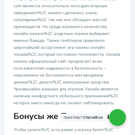
com является относительно молодым игорным
заведением%2C казино сделалось очень
популярным%2C так как оно обладает массой
преимуществ. Но среди огромного количеству
онлайн-казино%2C азартные игроки выбирают
именно Вавада. Также гемблеров привлекло
широчайший ассортимент игр казино онлайн
Vavada%2C который постоянно пополняется. Vavada
казино официальный сайт предлагает всем
пользователям надежность а безопасность –
невозможно не беспокоиться ним вводимые
данные%2C деньги%2C выигрышные средства.
Чрезвычайно важным для игроков Vavada является
наличии комфортного мобильного приложения%2C
которое никто никогда не сможет заблокировать.
Бонусы же Промокоды
Need Help?
Chat with us
Чтобы узнать%2C есть разве у игрока билет%2C