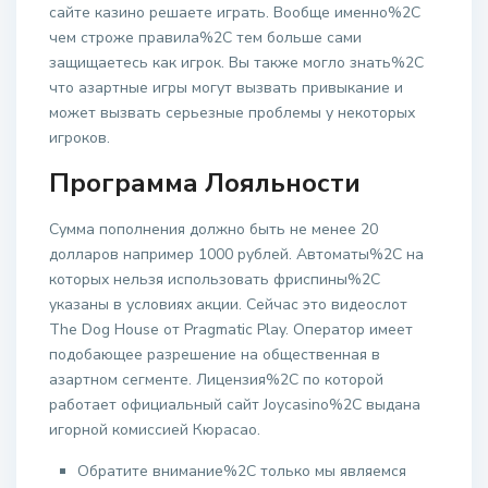
сайте казино решаете играть. Вообще именно%2C
чем строже правила%2C тем больше сами
защищаетесь как игрок. Вы также могло знать%2C
что азартные игры могут вызвать привыкание и
может вызвать серьезные проблемы у некоторых
игроков.
Программа Лояльности
Сумма пополнения должно быть не менее 20
долларов например 1000 рублей. Автоматы%2C на
которых нельзя использовать фриспины%2C
указаны в условиях акции. Сейчас это видеослот
The Dog House от Pragmatic Play. Оператор имеет
подобающее разрешение на общественная в
азартном сегменте. Лицензия%2C по которой
работает официальный сайт Joycasino%2C выдана
игорной комиссией Кюрасао.
Обратите внимание%2C только мы являемся