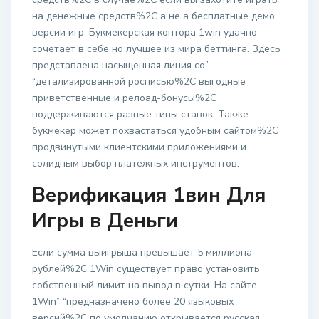
на денежные средств%2C а не а бесплатные демо
версии игр. Букмекерская контора 1win удачно
сочетает в себе но лучшее из мира беттинга. Здесь
представлена насыщенная линия со”
“детализированной росписью%2C выгодные
приветственные и релоад-бонусы%2C
поддерживаются разные типы ставок. Также
букмекер может похвастаться удобным сайтом%2C
продвинутыми клиентскими приложениями и
солидным выбор платежных инструментов.
Верификация 1вин Для
Игры в Деньги
Если сумма выигрыша превышает 5 миллиона
рублей%2C 1Win существует право установить
собственный лимит на вывод в сутки. На сайте
1Win” “предназначено более 20 языковых
версий%2C по умолчанию открывается русская.