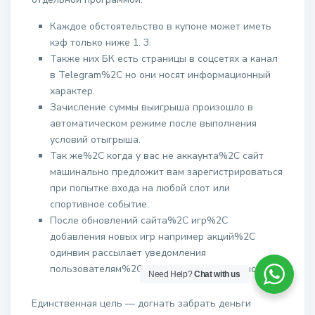
Каждое обстоятельство в купоне может иметь
кэф только ниже 1. 3.
Также них БК есть страницы в соцсетях а канал
в Telegram%2C но они носят информационный
характер.
Зачисление суммы выигрыша произошло в
автоматическом режиме после выполнения
условий отыгрыша.
Так же%2C когда у вас не аккаунта%2C сайт
машинально предложит вам зарегистрироваться
при попытке входа на любой слот или
спортивное событие.
После обновлений сайта%2C игр%2C
добавления новых игр например акций%2C
одинвин рассылает уведомления
пользователям%2C них зарегистрировались.
Need Help?
Chat with us
Единственная цель — догнать забрать деньги