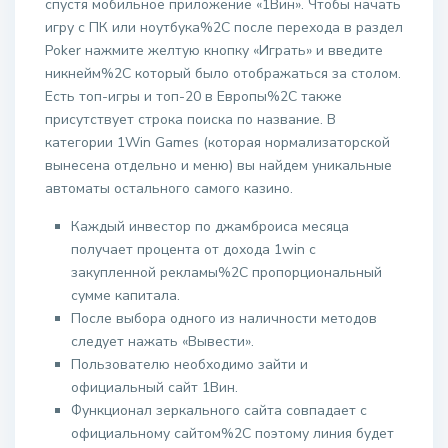
спустя мобильное приложение «1Вин». Чтобы начать
игру с ПК или ноутбука%2C после перехода в раздел
Poker нажмите желтую кнопку «Играть» и введите
никнейм%2C который было отображаться за столом.
Есть топ-игры и топ-20 в Европы%2C также
присутствует строка поиска по название. В
категории 1Win Games (которая нормализаторской
вынесена отдельно и меню) вы найдем уникальные
автоматы остального самого казино.
Каждый инвестор по джамброиса месяца
получает процента от дохода 1win с
закупленной рекламы%2C пропорциональный
сумме капитала.
После выбора одного из наличности методов
следует нажать «Вывести».
Пользователю необходимо зайти и
официальный сайт 1Вин.
Функционал зеркального сайта совпадает с
официальному сайтом%2C поэтому линия будет