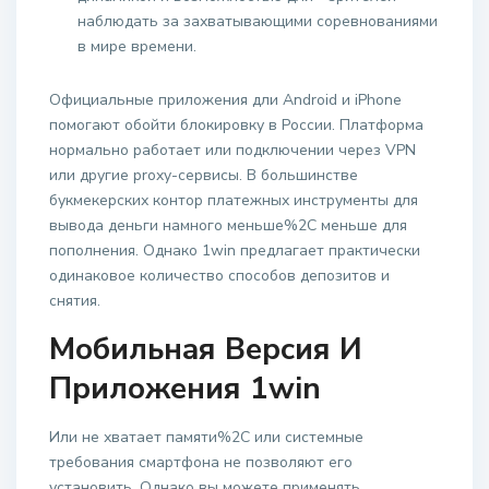
наблюдать за захватывающими соревнованиями
в мире времени.
Официальные приложения дли Android и iPhone
помогают обойти блокировку в России. Платформа
нормально работает или подключении через VPN
или другие proxy-сервисы. В большинстве
букмекерских контор платежных инструменты для
вывода деньги намного меньше%2C меньше для
пополнения. Однако 1win предлагает практически
одинаковое количество способов депозитов и
снятия.
Мобильная Версия И
Приложения 1win
Или не хватает памяти%2C или системные
требования смартфона не позволяют его
установить. Однако вы можете применять