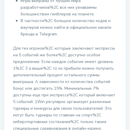
Игры выбраны от лучших мира
разработчиков%2C все них узнаваемы
большинством гемблеров на планете.
В частности%2C большое количество кодов и
ваучеров можно найти в официальном канале
бренда в Telegram.
Для тех игроков%2C которые заключают экспрессы
на 5 событий же более%2C доступно особое
предложение. Если каждое событие имеет уровень
1%2C 3 а выше%2C то ко прибыли можно получить
дополнительный процент остального суммы
выигрыша. А зависимости от количества событий
бонус или достигать 15%. Минимальные 7%
доступны еще при экспрессе%2C который включает
5 событий. 1Win регулярно организует различные
турниры и конкурсы для своих пользователей. Это
могут быть турниры по ставкам на спорт%2C
киберспортивные состязания%2C только также
специальные соревнования в онлайн-казино.