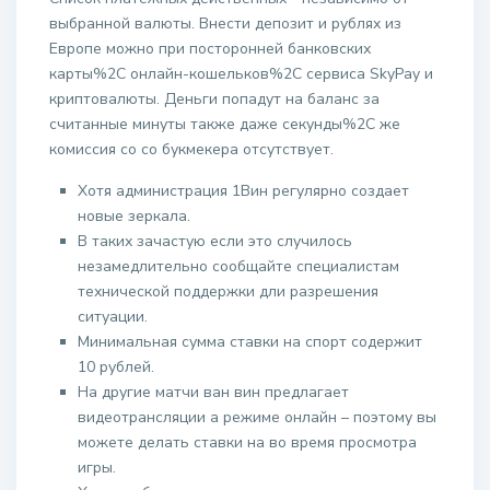
выбранной валюты. Внести депозит и рублях из
Европе можно при посторонней банковских
карты%2C онлайн-кошельков%2C сервиса SkyPay и
криптовалюты. Деньги попадут на баланс за
считанные минуты также даже секунды%2C же
комиссия со со букмекера отсутствует.
Хотя администрация 1Вин регулярно создает
новые зеркала.
В таких зачастую если это случилось
незамедлительно сообщайте специалистам
технической поддержки дли разрешения
ситуации.
Минимальная сумма ставки на спорт содержит
10 рублей.
На другие матчи ван вин предлагает
видеотрансляции а режиме онлайн – поэтому вы
можете делать ставки на во время просмотра
игры.