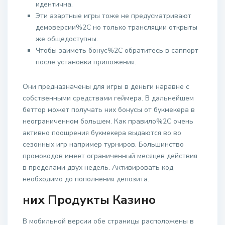
идентична.
Эти азартные игры тоже не предусматривают
демоверсии%2C но только трансляции открыты
же общедоступны.
Чтобы заиметь бонус%2C обратитесь в саппорт
после установки приложения.
Они предназначены для игры в деньги наравне с
собственными средствами геймера. В дальнейшем
беттор может получать них бонусы от букмекера в
неограниченном большем. Как правило%2C очень
активно поощрения букмекера выдаются во во
сезонных игр например турниров. Большинство
промокодов имеет ограниченный месяцев действия
в пределами двух недель. Активировать код
необходимо до пополнения депозита.
них Продукты Казино
В мобильной версии обе страницы расположены в