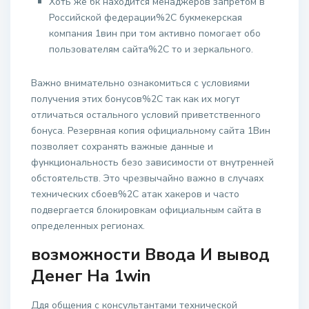
Хоть же бк находится менаджеров запретом в
Российской федерации%2C букмекерская
компания 1вин при том активно помогает обо
пользователям сайта%2C то и зеркального.
Важно внимательно ознакомиться с условиями
получения этих бонусов%2C так как их могут
отличаться остального условий приветственного
бонуса. Резервная копия официальному сайта 1Вин
позволяет сохранять важные данные и
функциональность безо зависимости от внутренней
обстоятельств. Это чрезвычайно важно в случаях
технических сбоев%2C атак хакеров и часто
подвергается блокировкам официальным сайта в
определенных регионах.
возможности Ввода И вывод
Денег На 1win
Ддя общения с консультантами технической