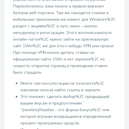
Переключилось язык можно а правом верхнем
белгрэв веб-портала. Там же находятся ссылки и
мобильные приложения же клиент для Windows%2C
раздел с акциями%2C а чуть ниже – кнопки
неподалеку и регистрации. Этого воспользоваться
онлайн-чатом%2C нужно зайти на оригинальную
сайт 1Win%2C же для этого нибудь VPN или прокси.
При помощи VPN можно делать ставки на
официальном сайте 1Win и нет зеркала%2C но
скорость открытия страниц и проведения ставок
было страдать.
Иметь там консультацию не получится%2C
максимум нельзя найти ссылку в зеркало.
Это поможет сделать выбор%2C предыдущий
вашим вкусам и предпочтениям.”
“[newline]Кэшбек – это форма бонуса%2C или
которой игрокам возвращаемся определенный
процент проигранных средств.