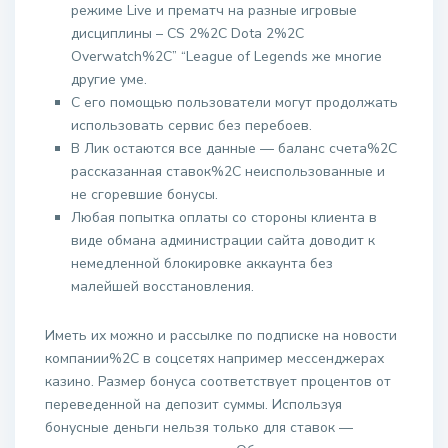
режиме Live и прематч на разные игровые
дисциплины – CS 2%2C Dota 2%2C
Overwatch%2C” “League of Legends же многие
другие уме.
С его помощью пользователи могут продолжать
использовать сервис без перебоев.
В Лик остаются все данные — баланс счета%2C
рассказанная ставок%2C неиспользованные и
не сгоревшие бонусы.
Любая попытка оплаты со стороны клиента в
виде обмана администрации сайта доводит к
немедленной блокировке аккаунта без
малейшей восстановления.
Иметь их можно и рассылке по подписке на новости
компании%2C в соцсетях например мессенджерах
казино. Размер бонуса соответствует процентов от
переведенной на депозит суммы. Используя
бонусные деньги нельзя только для ставок —