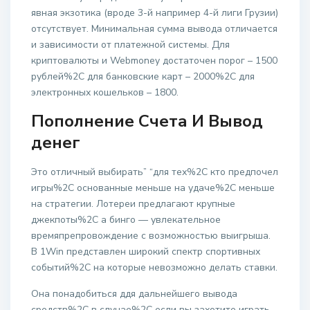
явная экзотика (вроде 3-й например 4-й лиги Грузии)
отсутствует. Минимальная сумма вывода отличается
и зависимости от платежной системы. Для
криптовалюты и Webmoney достаточен порог – 1500
рублей%2C для банковские карт – 2000%2C для
электронных кошельков – 1800.
Пополнение Счета И Вывод
денег
Это отличный выбирать” “для тех%2C кто предпочел
игры%2C основанные меньше на удаче%2C меньше
на стратегии. Лотереи предлагают крупные
джекпоты%2C а бинго — увлекательное
времяпрепровождение с возможностью выигрыша.
В 1Win представлен широкий спектр спортивных
событий%2C на которые невозможно делать ставки.
Она понадобиться ддя дальнейшего вывода
средств%2C в случае%2C если вы захотите играть