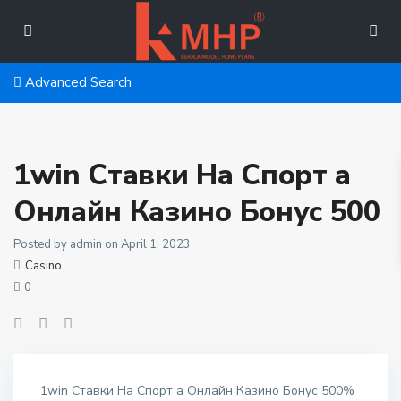
Advanced Search
1win Ставки На Спорт а
Онлайн Казино Бонус 500
Posted by admin on April 1, 2023
Casino
0
1win Ставки На Спорт а Онлайн Казино Бонус 500%