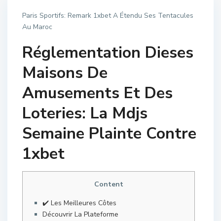
Paris Sportifs: Remark 1xbet A Étendu Ses Tentacules
Au Maroc
Réglementation Dieses
Maisons De
Amusements Et Des
Loteries: La Mdjs
Semaine Plainte Contre
1xbet
Content
✔️ Les Meilleures Côtes
Découvrir La Plateforme