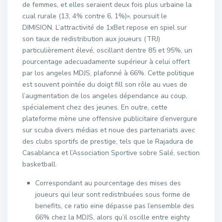
de femmes, et elles seraient deux fois plus urbaine la
cual rurale (13, 4% contre 6, 1%)», poursuit le
DIMISION. L’attractivité de 1xBet repose en spiel sur
son taux de redistribution aux joueurs (TRJ)
particulièrement élevé, oscillant dentre 85 et 95%, un
pourcentage adecuadamente supérieur à celui offert
par los angeles MDJS, plafonné à 66%. Cette politique
est souvent pointée du doigt fill son rôle au vues de
l’augmentation de los angeles dépendance au coup,
spécialement chez des jeunes. En outre, cette
plateforme mène une offensive publicitaire d’envergure
sur scuba divers médias et noue des partenariats avec
des clubs sportifs de prestige, tels que le Rajadura de
Casablanca et l’Association Sportive sobre Salé, section
basketball.
Correspondant au pourcentage des mises des
joueurs qui leur sont redistribuées sous forme de
benefits, ce ratio eine dépasse pas l’ensemble des
66% chez la MDJS, alors qu’il oscille entre eighty