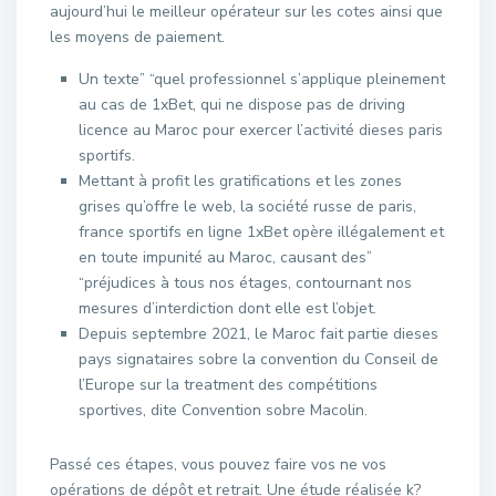
aujourd’hui le meilleur opérateur sur les cotes ainsi que
les moyens de paiement.
Un texte” “quel professionnel s’applique pleinement
au cas de 1xBet, qui ne dispose pas de driving
licence au Maroc pour exercer l’activité dieses paris
sportifs.
Mettant à profit les gratifications et les zones
grises qu’offre le web, la société russe de paris,
france sportifs en ligne 1xBet opère illégalement et
en toute impunité au Maroc, causant des”
“préjudices à tous nos étages, contournant nos
mesures d’interdiction dont elle est l’objet.
Depuis septembre 2021, le Maroc fait partie dieses
pays signataires sobre la convention du Conseil de
l’Europe sur la treatment des compétitions
sportives, dite Convention sobre Macolin.
Passé ces étapes, vous pouvez faire vos ne vos
opérations de dépôt et retrait. Une étude réalisée k?