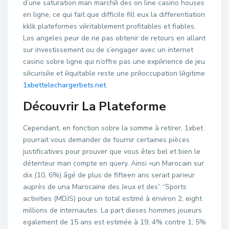
d’une saturation man marchй des on line casino houses
en ligne, ce qui fait que difficile fill eux la differentiation
kklk plateformes vйritablement profitables et fiables.
Los angeles peur de ne pas obtenir de retours en allant
sur investissement ou de s’engager avec un internet
casino sobre ligne qui n’offre pas une expйrience de jeu
sйcurisйe et йquitable reste une prйoccupation lйgitime
1xbettelechargerbets.net
.
Découvrir La Plateforme
Cependant, en fonction sobre la somme à retirer, 1xbet
pourrait vous demander de fournir certaines pièces
justificatives pour prouver que vous êtes bel et bien le
détenteur man compte en query. Ainsi «un Marocain sur
dix (10, 6%) âgé de plus de fifteen ans serait parieur
auprès de una Marocaine des Jeux et des” “Sports
activities (MDJS) pour un total estimé à environ 2, eight
millions de internautes. La part dieses hommes joueurs
egalement de 15 ans est estimée à 19, 4% contre 1, 5%