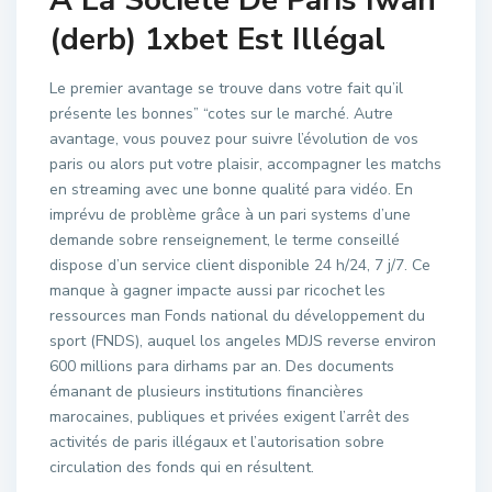
À La Société De Paris Iwan
(derb) 1xbet Est Illégal
Le premier avantage se trouve dans votre fait qu’il
présente les bonnes” “cotes sur le marché. Autre
avantage, vous pouvez pour suivre l’évolution de vos
paris ou alors put votre plaisir, accompagner les matchs
en streaming avec une bonne qualité para vidéo. En
imprévu de problème grâce à un pari systems d’une
demande sobre renseignement, le terme conseillé
dispose d’un service client disponible 24 h/24, 7 j/7. Ce
manque à gagner impacte aussi par ricochet les
ressources man Fonds national du développement du
sport (FNDS), auquel los angeles MDJS reverse environ
600 millions para dirhams par an. Des documents
émanant de plusieurs institutions financières
marocaines, publiques et privées exigent l’arrêt des
activités de paris illégaux et l’autorisation sobre
circulation des fonds qui en résultent.