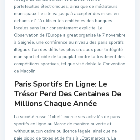
portefeuilles électroniques, ainsi que de médiateurs
municipaux. Le site va jusqu’à accepter des mises en
dirhams et” “à utiliser les emblèmes des banques
locales sans leur consentement explicite. Le
Observation de l’Europe a great organisé le 7 novembre
à Saignée, une conférence au niveau des paris sportifs
illégaux, l’un des défis les plus cruciaux pour l’intégrité
man sport et cible de la pugilat contre la treatment des
compétitions sportives, tel que visé doble la Convention
de Macolin.
Paris Sportifs En Ligne: Le
Trésor Perd Des Centaines De
Millions Chaque Année
La société russe “1xbet” exerce ses activités de paris
sportifs en ligne au Maroc de manière ouverte et
without aucun cadre ou licence légale, ainsi que ne
paie pippo de taxes et de frais à l’État marocain. La