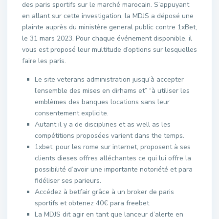
des paris sportifs sur le marché marocain. S’appuyant
en allant sur cette investigation, la MDJS a déposé une
plainte auprès du ministère general public contre 1xBet,
le 31 mars 2023. Pour chaque événement disponible, il
vous est proposé leur multitude d’options sur lesquelles
faire les paris.
Le site veterans administration jusqu’à accepter
l’ensemble des mises en dirhams et” “à utiliser les
emblèmes des banques locations sans leur
consentement explicite.
Autant il y a de disciplines et as well as les
compétitions proposées varient dans the temps.
1xbet, pour les rome sur internet, proposent à ses
clients dieses offres alléchantes ce qui lui offre la
possibilité d’avoir une importante notoriété et para
fidéliser ses parieurs.
Accédez à betfair grâce à un broker de paris
sportifs et obtenez 40€ para freebet.
La MDJS dit agir en tant que lanceur d’alerte en