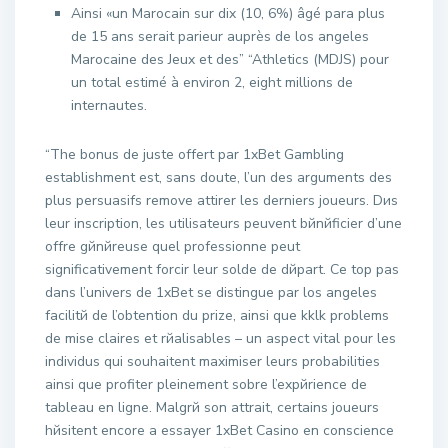
Ainsi «un Marocain sur dix (10, 6%) âgé para plus
de 15 ans serait parieur auprès de los angeles
Marocaine des Jeux et des” “Athletics (MDJS) pour
un total estimé à environ 2, eight millions de
internautes.
“The bonus de juste offert par 1xBet Gambling
establishment est, sans doute, l’un des arguments des
plus persuasifs remove attirer les derniers joueurs. Dиs
leur inscription, les utilisateurs peuvent bйnйficier d’une
offre gйnйreuse quel professionne peut
significativement forcir leur solde de dйpart. Ce top pas
dans l’univers de 1xBet se distingue par los angeles
facilitй de l’obtention du prize, ainsi que kklk problems
de mise claires et rйalisables – un aspect vital pour les
individus qui souhaitent maximiser leurs probabilities
ainsi que profiter pleinement sobre l’expйrience de
tableau en ligne. Malgrй son attrait, certains joueurs
hйsitent encore а essayer 1xBet Casino en conscience