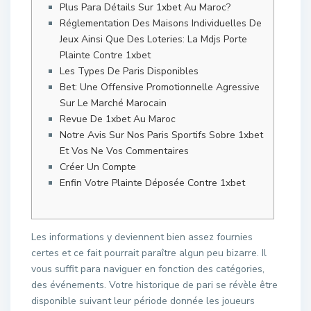
Plus Para Détails Sur 1xbet Au Maroc?
Réglementation Des Maisons Individuelles De
Jeux Ainsi Que Des Loteries: La Mdjs Porte
Plainte Contre 1xbet
Les Types De Paris Disponibles
Bet: Une Offensive Promotionnelle Agressive
Sur Le Marché Marocain
Revue De 1xbet Au Maroc
Notre Avis Sur Nos Paris Sportifs Sobre 1xbet
Et Vos Ne Vos Commentaires
Créer Un Compte
Enfin Votre Plainte Déposée Contre 1xbet
Les informations y deviennent bien assez fournies
certes et ce fait pourrait paraître algun peu bizarre. Il
vous suffit para naviguer en fonction des catégories,
des événements. Votre historique de pari se révèle être
disponible suivant leur période donnée les joueurs