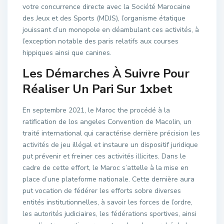
votre concurrence directe avec la Société Marocaine
des Jeux et des Sports (MDJS), l’organisme étatique
jouissant d’un monopole en déambulant ces activités, à
l’exception notable des paris relatifs aux courses
hippiques ainsi que canines.
Les Démarches À Suivre Pour
Réaliser Un Pari Sur 1xbet
En septembre 2021, le Maroc the procédé à la
ratification de los angeles Convention de Macolin, un
traité international qui caractérise derrière précision les
activités de jeu illégal et instaure un dispositif juridique
put prévenir et freiner ces activités illicites. Dans le
cadre de cette effort, le Maroc s’attelle à la mise en
place d’une plateforme nationale. Cette dernière aura
put vocation de fédérer les efforts sobre diverses
entités institutionnelles, à savoir les forces de l’ordre,
les autorités judiciaires, les fédérations sportives, ainsi