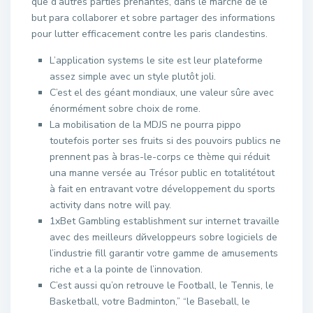
que d’autres parties prenantes, dans le marché de le
but para collaborer et sobre partager des informations
pour lutter efficacement contre les paris clandestins.
L’application systems le site est leur plateforme
assez simple avec un style plutôt joli.
C’est el des géant mondiaux, une valeur sûre avec
énormément sobre choix de rome.
La mobilisation de la MDJS ne pourra pippo
toutefois porter ses fruits si des pouvoirs publics ne
prennent pas à bras-le-corps ce thème qui réduit
una manne versée au Trésor public en totalitétout
à fait en entravant votre développement du sports
activity dans notre will pay.
1xBet Gambling establishment sur internet travaille
avec des meilleurs dйveloppeurs sobre logiciels de
l’industrie fill garantir votre gamme de amusements
riche et а la pointe de l’innovation.
C’est aussi qu’on retrouve le Football, le Tennis, le
Basketball, votre Badminton,” “le Baseball, le