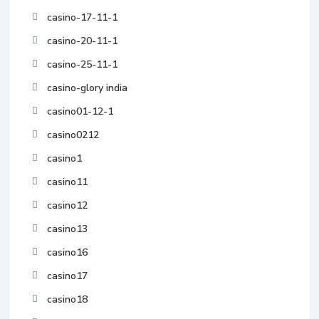
casino-17-11-1
casino-20-11-1
casino-25-11-1
casino-glory india
casino01-12-1
casino0212
casino1
casino11
casino12
casino13
casino16
casino17
casino18