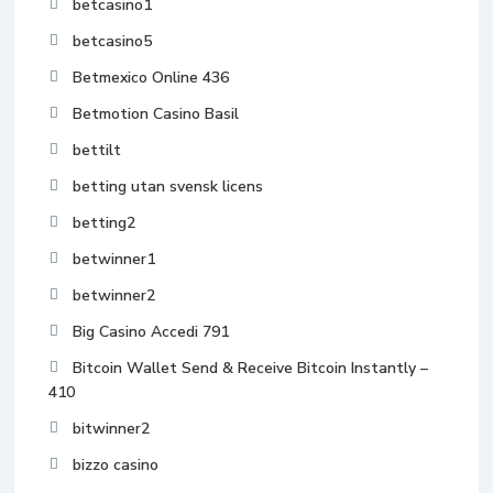
betcasino1
betcasino5
Betmexico Online 436
Betmotion Casino Basil
bettilt
betting utan svensk licens
betting2
betwinner1
betwinner2
Big Casino Accedi 791
Bitcoin Wallet Send & Receive Bitcoin Instantly –
410
bitwinner2
bizzo casino