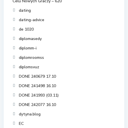
Celu Nowych Graczy – 620
dating
dating-advice
de 1020
diplomasedy
diplomm-i
diplomroomss
diplomsvuz
DONE 240679 17.10
DONE 241498 16.10
DONE 241993 (03.11)
DONE 242077 16.10
dytyna.blog
EC