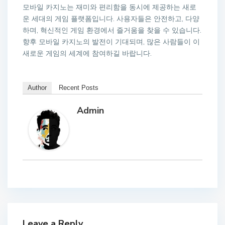
모바일 카지노는 재미와 편리함을 동시에 제공하는 새로
운 세대의 게임 플랫폼입니다. 사용자들은 안전하고, 다양
하며, 혁신적인 게임 환경에서 즐거움을 찾을 수 있습니다.
향후 모바일 카지노의 발전이 기대되며, 많은 사람들이 이
새로운 게임의 세계에 참여하길 바랍니다.
Author
Recent Posts
Admin
Leave a Reply