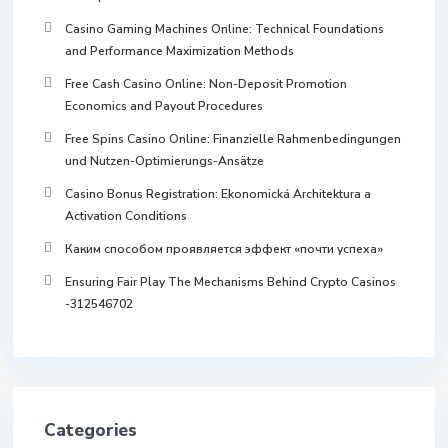
Casino Gaming Machines Online: Technical Foundations
and Performance Maximization Methods
Free Cash Casino Online: Non-Deposit Promotion
Economics and Payout Procedures
Free Spins Casino Online: Finanzielle Rahmenbedingungen
und Nutzen-Optimierungs-Ansätze
Casino Bonus Registration: Ekonomická Architektura a
Activation Conditions
Каким способом проявляется эффект «почти успеха»
Ensuring Fair Play The Mechanisms Behind Crypto Casinos
-312546702
Categories