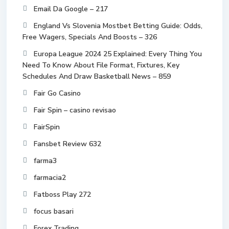
Email Da Google – 217
England Vs Slovenia Mostbet Betting Guide: Odds,
Free Wagers, Specials And Boosts – 326
Europa League 2024 25 Explained: Every Thing You
Need To Know About File Format, Fixtures, Key
Schedules And Draw Basketball News – 859
Fair Go Casino
Fair Spin – casino revisao
FairSpin
Fansbet Review 632
farma3
farmacia2
Fatboss Play 272
focus basari
Forex Trading