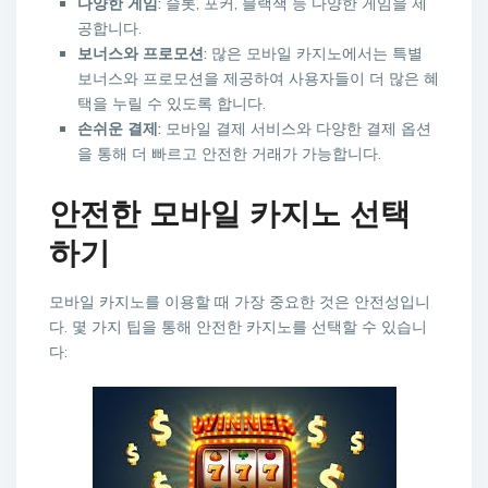
다양한 게임:
슬롯, 포커, 블랙잭 등 다양한 게임을 제
공합니다.
보너스와 프로모션:
많은 모바일 카지노에서는 특별
보너스와 프로모션을 제공하여 사용자들이 더 많은 혜
택을 누릴 수 있도록 합니다.
손쉬운 결제:
모바일 결제 서비스와 다양한 결제 옵션
을 통해 더 빠르고 안전한 거래가 가능합니다.
안전한 모바일 카지노 선택
하기
모바일 카지노를 이용할 때 가장 중요한 것은 안전성입니
다. 몇 가지 팁을 통해 안전한 카지노를 선택할 수 있습니
다: