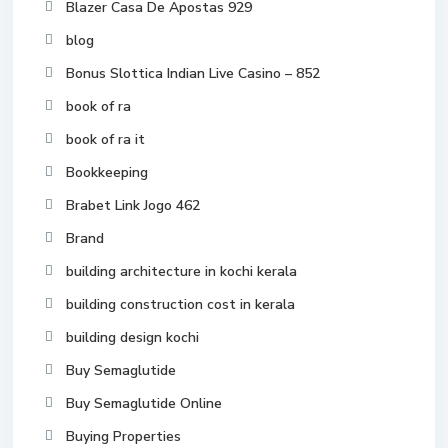
Blazer Casa De Apostas 929
blog
Bonus Slottica Indian Live Casino – 852
book of ra
book of ra it
Bookkeeping
Brabet Link Jogo 462
Brand
building architecture in kochi kerala
building construction cost in kerala
building design kochi
Buy Semaglutide
Buy Semaglutide Online
Buying Properties