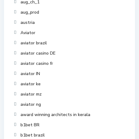
aug_ch_1
aug_prod
austria
Aviator
aviator brazil
aviator casino DE
aviator casino fr
aviator IN
aviator ke
aviator mz
aviator ng
award winning architects in kerala
b1bet BR
b1bet brazil