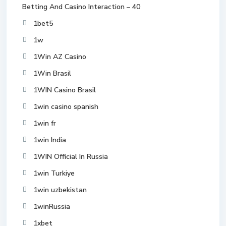
Betting And Casino Interaction – 40
1bet5
1w
1Win AZ Casino
1Win Brasil
1WIN Casino Brasil
1win casino spanish
1win fr
1win India
1WIN Official In Russia
1win Turkiye
1win uzbekistan
1winRussia
1xbet