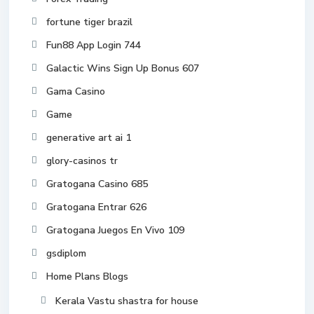
fortune tiger brazil
Fun88 App Login 744
Galactic Wins Sign Up Bonus 607
Gama Casino
Game
generative art ai 1
glory-casinos tr
Gratogana Casino 685
Gratogana Entrar 626
Gratogana Juegos En Vivo 109
gsdiplom
Home Plans Blogs
Kerala Vastu shastra for house