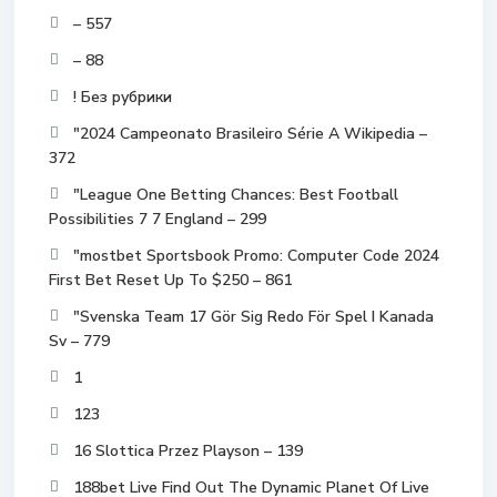
– 557
– 88
! Без рубрики
"2024 Campeonato Brasileiro Série A Wikipedia –
372
"League One Betting Chances: Best Football
Possibilities 7 7 England – 299
"mostbet Sportsbook Promo: Computer Code 2024
First Bet Reset Up To $250 – 861
"Svenska Team 17 Gör Sig Redo För Spel I Kanada
Sv – 779
1
123
16 Slottica Przez Playson – 139
188bet Live Find Out The Dynamic Planet Of Live