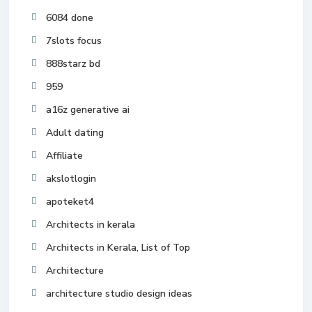
6084 done
7slots focus
888starz bd
959
a16z generative ai
Adult dating
Affiliate
akslotlogin
apoteket4
Architects in kerala
Architects in Kerala, List of Top
Architecture
architecture studio design ideas