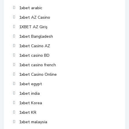
1xbet arabic
1xbet AZ Casino
1XBET AZ Giriş
1xbet Bangladesh
1xbet Casino AZ
1xbet casino BD
1xbet casino french
1xbet Casino Online
1xbet egypt
1xbet india
1xbet Korea
1xbet KR
1xbet malaysia