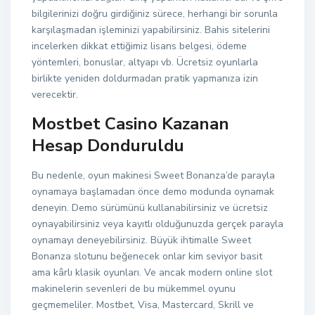
bilgilerinizi doğru girdiğiniz sürece, herhangi bir sorunla
karşılaşmadan işleminizi yapabilirsiniz. Bahis sitelerini
incelerken dikkat ettiğimiz lisans belgesi, ödeme
yöntemleri, bonuslar, altyapı vb. Ücretsiz oyunlarla
birlikte yeniden doldurmadan pratik yapmanıza izin
verecektir.
Mostbet Casino Kazanan
Hesap Donduruldu
Bu nedenle, oyun makinesi Sweet Bonanza’de parayla
oynamaya başlamadan önce demo modunda oynamak
deneyin. Demo sürümünü kullanabilirsiniz ve ücretsiz
oynayabilirsiniz veya kayıtlı olduğunuzda gerçek parayla
oynamayı deneyebilirsiniz. Büyük ihtimalle Sweet
Bonanza slotunu beğenecek onlar kim seviyor basit
ama kârlı klasik oyunları. Ve ancak modern online slot
makinelerin sevenleri de bu mükemmel oyunu
geçmemeliler. Mostbet, Visa, Mastercard, Skrill ve