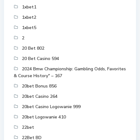
1xbet1
1xbet2
1xbet5
2
20 Bet 802
20 Bet Casino 594
2024 Bmw Championship: Gambling Odds, Favorites
& Course History" – 167
20bet Bonus 856
20bet Casino 264
20bet Casino Logowanie 999
20bet Logowanie 410
22bet
22Bet BD