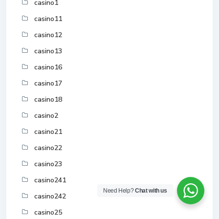
casino1
casino11
casino12
casino13
casino16
casino17
casino18
casino2
casino21
casino22
casino23
casino241
Need Help?
Chat with us
casino242
casino25