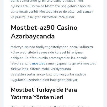
bahis sektöründe iyi bir üne sahip olmalıdır. Yeni
oyunculara Türkiye’de Mostbet’e hoş geldiniz bonusu
alma fırsatı verildi. Mostbet ikinize de eğlenceli zaman
ve pürüzsüz müşteri hizmetleri 7/24 sunar.
Mostbet-az90 Casino
Azərbaycanda
Malezya dışında faaliyet gösteriyorlar, ancak kullanımı
kolay web siteleri sayesinde küresel bir erişime
sahipler. Telefonunuzda promosyonları kullanmak
istiyorsanız, o
mostbet
zaman yapmanız gerekir mostbet
türkiye indir. Sitenin mobil versiyonunda
destekleniyorlar ancak bazı promosyonlar sadece
uygulama üzerinden aktif hale getirilebiliyor.
Mostbet Türkiye’de Para
Yatırma Yöntemleri