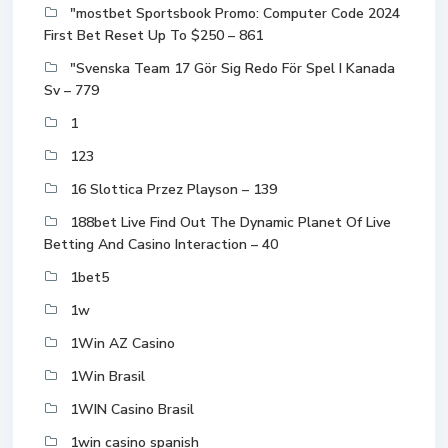
"mostbet Sportsbook Promo: Computer Code 2024
First Bet Reset Up To $250 – 861
"Svenska Team 17 Gör Sig Redo För Spel I Kanada
Sv – 779
1
123
16 Slottica Przez Playson – 139
188bet Live Find Out The Dynamic Planet Of Live
Betting And Casino Interaction – 40
1bet5
1w
1Win AZ Casino
1Win Brasil
1WIN Casino Brasil
1win casino spanish