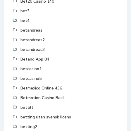
Bet20 Casino 140
bet3
bet4
betandreas
betandreas2
betandreas3
Betano App 84
betcasino1
betcasino5
Betmexico Online 436
Betmotion Casino Basil
bettilt
betting utan svensk licens
betting2