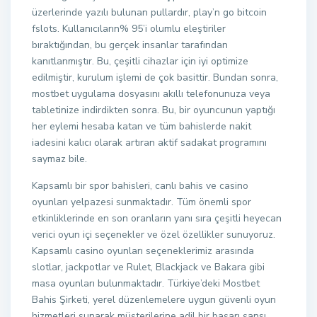
üzerlerinde yazılı bulunan pullardır, play’n go bitcoin
fslots. Kullanıcıların% 95’i olumlu eleştiriler
bıraktığından, bu gerçek insanlar tarafından
kanıtlanmıştır. Bu, çeşitli cihazlar için iyi optimize
edilmiştir, kurulum işlemi de çok basittir. Bundan sonra,
mostbet uygulama dosyasını akıllı telefonunuza veya
tabletinize indirdikten sonra. Bu, bir oyuncunun yaptığı
her eylemi hesaba katan ve tüm bahislerde nakit
iadesini kalıcı olarak artıran aktif sadakat programını
saymaz bile.
Kapsamlı bir spor bahisleri, canlı bahis ve casino
oyunları yelpazesi sunmaktadır. Tüm önemli spor
etkinliklerinde en son oranların yanı sıra çeşitli heyecan
verici oyun içi seçenekler ve özel özellikler sunuyoruz.
Kapsamlı casino oyunları seçeneklerimiz arasında
slotlar, jackpotlar ve Rulet, Blackjack ve Bakara gibi
masa oyunları bulunmaktadır. Türkiye’deki Mostbet
Bahis Şirketi, yerel düzenlemelere uygun güvenli oyun
hizmetleri sunarak müşterilerine adil bir başarı şansı