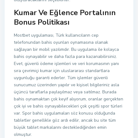
Kumar Ve Eğlence Portalının
Bonus Politikası
Mostbet uygulaması, Türk kullanıcıların cep
telefonundan bahis oyunları oynamasına olanak
sağlayan bir mobil yazılımdır. Bu uygulama ile kolayca
bahis oynayabilir ve daha fazla para kazanabilirsiniz.
Evet, güvenli ödeme işlemleri ve veri korumasının yanı
sıra çevrimiçi kumar için uluslararası standartlara
uygunluğu garanti ederler. Tüm işlemler güvenli
sunucumuz üzerinden yapılır ve kişisel bilgileriniz asla
üçüncü taraflarla paylaşılmaz veya satılmaz. Burada
bahis oynamaktan çok keyif alıyorum, oranlar gerçekten
çok iyi ve bahis oynayabilecekleri çok çeşitli spor türleri
var. Spor bahis uygulamaları söz konusu olduğunda
tabletler genellikle göz ardı edilir, ancak bu site tüm
büyük tablet markalarını desteklediğinden emin
olmuştur.