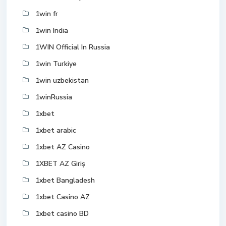
1win fr
1win India
1WIN Official In Russia
1win Turkiye
1win uzbekistan
1winRussia
1xbet
1xbet arabic
1xbet AZ Casino
1XBET AZ Giriş
1xbet Bangladesh
1xbet Casino AZ
1xbet casino BD