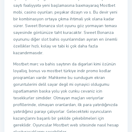
saytı fəaliyyətə yeni başlamasına baxmayaraq Mostbet
mobi, casino oyunları, peşəkar dizayn və s. Bu devir yeni
bir kombinasyon ortaya çıkma ihtimali yok olana kadar
sürer. Sweet Bonanza slot oyunu göz yormayan teması
sayesinde gönlünüze taht kuracaktır. Sweet Bonanza
oyununu diğer slot bahis oyunlarından ayıran en önemli
özellikler hızlı, kolay ve tabi ki çok daha fazla
kazandırmasıdır.
Mostbet mərc və bahis saytının da digərləri kimi özünün
loyallıq, bonus və mostbet türkiye indir promo kodlar
proqramları vardır. Mahkeme bu sundugum ekran
goruntulerini delil sayar degil mi oynayici oldugumu
ispatlamamin baska yolu yok cunku cevaniz icin
tesekkurler simdider. Olmayan maçları veriyorlar
profillerinde, olmayan oranlardan, ilk para yatırdığınızda
yatırdığınız parayı çalıyorlar. Gelecekteki oyuncuların
kazançlarını başarılı bir şekilde çekebilmeleri için
gereklidir. Oyuncular Mostbet web sitesinde nasıl hesap
oluşturacaklarını seçebilirler.