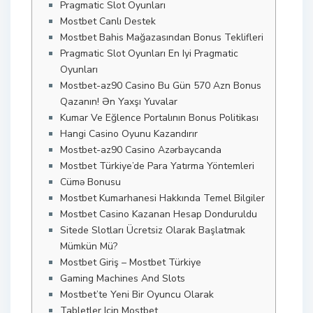
Pragmatic Slot Oyunları
Mostbet Canlı Destek
Mostbet Bahis Mağazasından Bonus Teklifleri
Pragmatic Slot Oyunları En Iyi Pragmatic
Oyunları
Mostbet-az90 Casino Bu Gün 570 Azn Bonus
Qazanın! Ən Yaxşı Yuvalar
Kumar Ve Eğlence Portalının Bonus Politikası
Hangi Casino Oyunu Kazandırır
Mostbet-az90 Casino Azərbaycanda
Mostbet Türkiye’de Para Yatırma Yöntemleri
Cümə Bonusu
Mostbet Kumarhanesi Hakkında Temel Bilgiler
Mostbet Casino Kazanan Hesap Donduruldu
Sitede Slotları Ücretsiz Olarak Başlatmak
Mümkün Mü?
Mostbet Giriş – Mostbet Türkiye
Gaming Machines And Slots
Mostbet’te Yeni Bir Oyuncu Olarak
Tabletler Için Mostbet