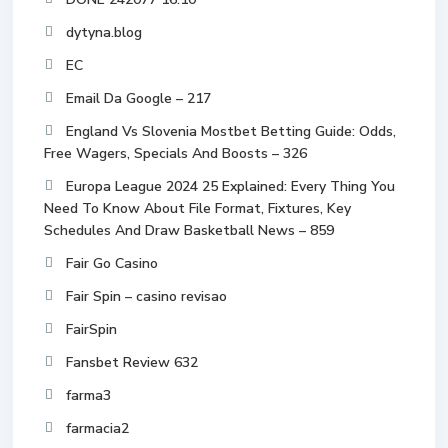
dytyna.blog
EC
Email Da Google – 217
England Vs Slovenia Mostbet Betting Guide: Odds,
Free Wagers, Specials And Boosts – 326
Europa League 2024 25 Explained: Every Thing You
Need To Know About File Format, Fixtures, Key
Schedules And Draw Basketball News – 859
Fair Go Casino
Fair Spin – casino revisao
FairSpin
Fansbet Review 632
farma3
farmacia2