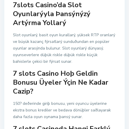
7slots Casino’da Slot
Oyunlarýyla Þansýnýzý
Artýrma Yollarý
Slot oyunlarý, basit oyun kurallarý, yüksek RTP oranlarý
ve büyük kazanç fýrsatlarý sunduðundan en popüler
oyunlar arasýnda bulunur. Slot oyunlarý dünyasý,
oyunseverlere düþük riskle düþük riskle küçük
bahislerle çekici bir fýrsat sunar.
7 slots Casino Hoþ Geldin
Bonusu Üyeler Ýçin Ne Kadar
Cazip?
150? deðerinde giriþ bonusu, yeni oyuncu üyelerine
ekstra bonus krediler ve bedava dönüþler saðlayarak
daha fazla oyun oynama þansý sunar.
7 slots Casinoda Hangi Farklý