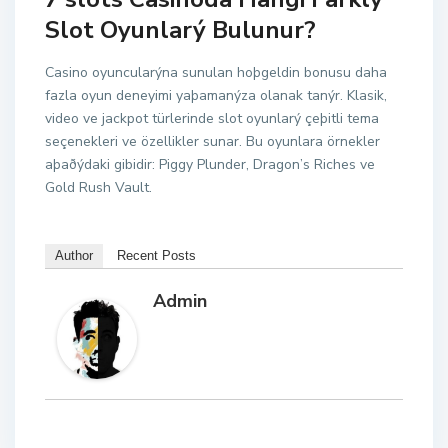
Slot Oyunlarý Bulunur?
Casino oyuncularýna sunulan hoþgeldin bonusu daha
fazla oyun deneyimi yaþamanýza olanak tanýr. Klasik,
video ve jackpot türlerinde slot oyunlarý çeþitli tema
seçenekleri ve özellikler sunar. Bu oyunlara örnekler
aþaðýdaki gibidir: Piggy Plunder, Dragon’s Riches ve
Gold Rush Vault.
Author
Recent Posts
Admin