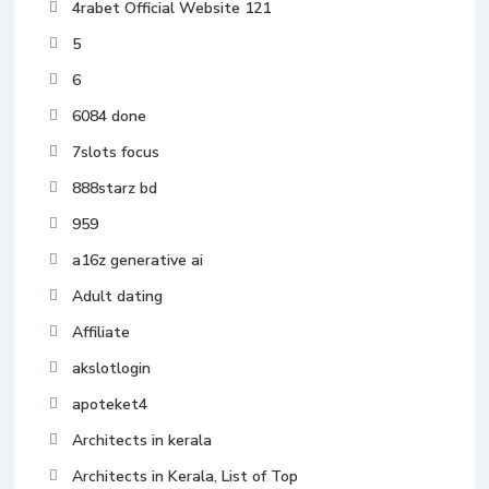
4rabet Official Website 121
5
6
6084 done
7slots focus
888starz bd
959
a16z generative ai
Adult dating
Affiliate
akslotlogin
apoteket4
Architects in kerala
Architects in Kerala, List of Top