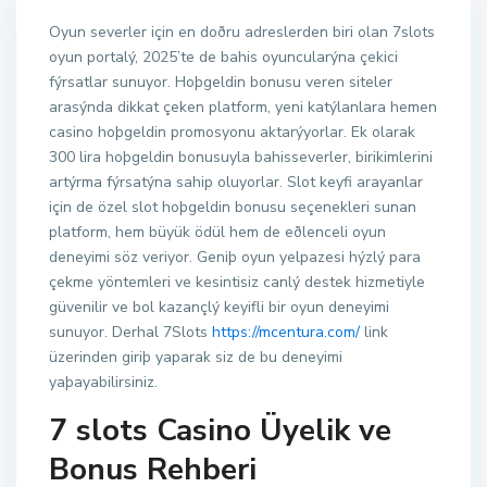
Oyun severler için en doðru adreslerden biri olan 7slots
oyun portalý, 2025’te de bahis oyuncularýna çekici
fýrsatlar sunuyor. Hoþgeldin bonusu veren siteler
arasýnda dikkat çeken platform, yeni katýlanlara hemen
casino hoþgeldin promosyonu aktarýyorlar. Ek olarak
300 lira hoþgeldin bonusuyla bahisseverler, birikimlerini
artýrma fýrsatýna sahip oluyorlar. Slot keyfi arayanlar
için de özel slot hoþgeldin bonusu seçenekleri sunan
platform, hem büyük ödül hem de eðlenceli oyun
deneyimi söz veriyor. Geniþ oyun yelpazesi hýzlý para
çekme yöntemleri ve kesintisiz canlý destek hizmetiyle
güvenilir ve bol kazançlý keyifli bir oyun deneyimi
sunuyor. Derhal 7Slots
https://mcentura.com/
link
üzerinden giriþ yaparak siz de bu deneyimi
yaþayabilirsiniz.
7 slots Casino Üyelik ve
Bonus Rehberi