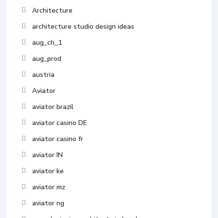
Architecture
architecture studio design ideas
aug_ch_1
aug_prod
austria
Aviator
aviator brazil
aviator casino DE
aviator casino fr
aviator IN
aviator ke
aviator mz
aviator ng