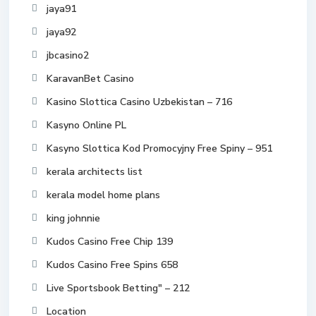
jaya91
jaya92
jbcasino2
KaravanBet Casino
Kasino Slottica Casino Uzbekistan – 716
Kasyno Online PL
Kasyno Slottica Kod Promocyjny Free Spiny – 951
kerala architects list
kerala model home plans
king johnnie
Kudos Casino Free Chip 139
Kudos Casino Free Spins 658
Live Sportsbook Betting" – 212
Location