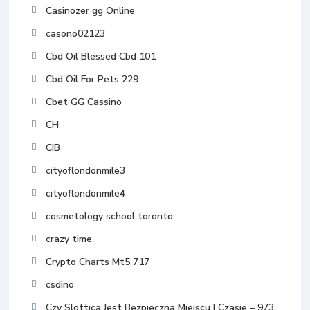
Casinozer gg Online
casono02123
Cbd Oil Blessed Cbd 101
Cbd Oil For Pets 229
Cbet GG Cassino
CH
CIB
cityoflondonmile3
cityoflondonmile4
cosmetology school toronto
crazy time
Crypto Charts Mt5 717
csdino
Czy Slottica Jest Bezpieczna Miejscu I Czasie – 973