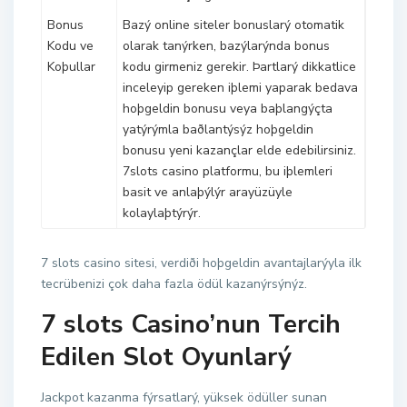
Bonus
Bazý online siteler bonuslarý otomatik
Kodu ve
olarak tanýrken, bazýlarýnda bonus
Koþullar
kodu girmeniz gerekir. Þartlarý dikkatlice
inceleyip gereken iþlemi yaparak bedava
hoþgeldin bonusu veya baþlangýçta
yatýrýmla baðlantýsýz hoþgeldin
bonusu yeni kazançlar elde edebilirsiniz.
7slots casino platformu, bu iþlemleri
basit ve anlaþýlýr arayüzüyle
kolaylaþtýrýr.
7 slots casino sitesi, verdiði hoþgeldin avantajlarýyla ilk
tecrübenizi çok daha fazla ödül kazanýrsýnýz.
7 slots Casino’nun Tercih
Edilen Slot Oyunlarý
Jackpot kazanma fýrsatlarý, yüksek ödüller sunan