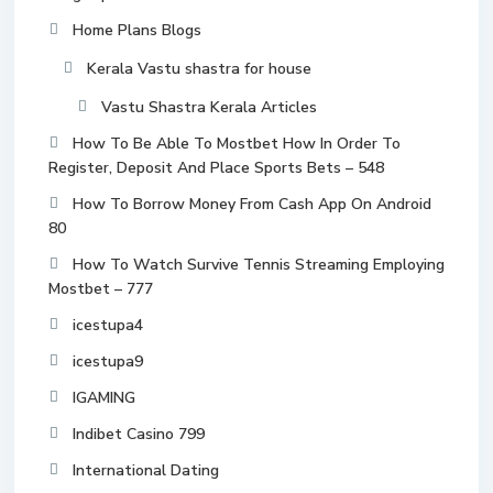
Home Plans Blogs
Kerala Vastu shastra for house
Vastu Shastra Kerala Articles
How To Be Able To Mostbet How In Order To
Register, Deposit And Place Sports Bets – 548
How To Borrow Money From Cash App On Android
80
How To Watch Survive Tennis Streaming Employing
Mostbet – 777
icestupa4
icestupa9
IGAMING
Indibet Casino 799
International Dating