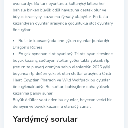
oyunlardýr. Bu tarz oyunlarda, kullanýcý kitlesi her
bahisle biriken büyük ödül havuzuna destek olur ve
büyük ikramiyeyi kazanma fýrsatý ulaþýrlar. En fazla
kazandýran oyunlar arasýnda çoðunlukla slot oyunlarý
öne çýkar.
Bu liste kapsamýnda öne çýkan oyunlar þunlardýr;
Dragon’s Riches
En çok oynanan slot oyunlarý: 7slots oyun sitesinde
büyük kazanç saðlayan slotlar çoðunlukla yüksek rtp
(return to player) oranýna sahip olanlardýr. 2025 yýlý
boyunca rtp deðeri yüksek olan slotlar arasýnda Chilli
Heat, Egyptian Pharaoh ve Wild Wolfpack bu oyunlar
öne çýkmaktadýr. Bu slotlar, bahisçilere daha yüksek
kazanma þansý sunar.
Büyük ödüller vaat eden bu oyunlar, heyecan verici bir
deneyim ve büyük kazanma olanaðý sunar.
Yardýmcý sorular