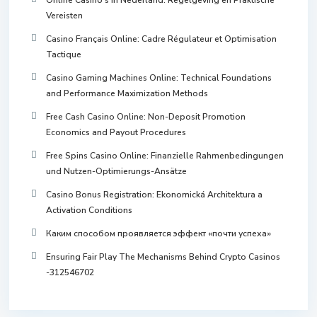
Online Casino’s in Nederland: Regelgeving en Praktische
Vereisten
Casino Français Online: Cadre Régulateur et Optimisation
Tactique
Casino Gaming Machines Online: Technical Foundations
and Performance Maximization Methods
Free Cash Casino Online: Non-Deposit Promotion
Economics and Payout Procedures
Free Spins Casino Online: Finanzielle Rahmenbedingungen
und Nutzen-Optimierungs-Ansätze
Casino Bonus Registration: Ekonomická Architektura a
Activation Conditions
Каким способом проявляется эффект «почти успеха»
Ensuring Fair Play The Mechanisms Behind Crypto Casinos
-312546702