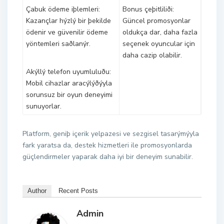
Çabuk ödeme iþlemleri:
Bonus çeþitliliði:
Kazançlar hýzlý bir þekilde
Güncel promosyonlar
ödenir ve güvenilir ödeme
oldukça dar, daha fazla
yöntemleri saðlanýr.
seçenek oyuncular için
daha cazip olabilir.
Akýllý telefon uyumluluðu:
Mobil cihazlar aracýlýðýyla
sorunsuz bir oyun deneyimi
sunuyorlar.
Platform, geniþ içerik yelpazesi ve sezgisel tasarýmýyla
fark yaratsa da, destek hizmetleri ile promosyonlarda
güçlendirmeler yaparak daha iyi bir deneyim sunabilir.
Author
Recent Posts
Admin