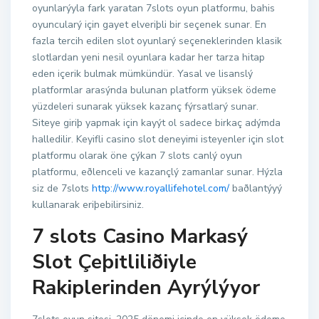
oyunlarýyla fark yaratan 7slots oyun platformu, bahis
oyuncularý için gayet elveriþli bir seçenek sunar. En
fazla tercih edilen slot oyunlarý seçeneklerinden klasik
slotlardan yeni nesil oyunlara kadar her tarza hitap
eden içerik bulmak mümkündür. Yasal ve lisanslý
platformlar arasýnda bulunan platform yüksek ödeme
yüzdeleri sunarak yüksek kazanç fýrsatlarý sunar.
Siteye giriþ yapmak için kayýt ol sadece birkaç adýmda
halledilir. Keyifli casino slot deneyimi isteyenler için slot
platformu olarak öne çýkan 7 slots canlý oyun
platformu, eðlenceli ve kazançlý zamanlar sunar. Hýzla
siz de 7slots
http://www.royallifehotel.com/
baðlantýyý
kullanarak eriþebilirsiniz.
7 slots Casino Markasý
Slot Çeþitliliðiyle
Rakiplerinden Ayrýlýyor