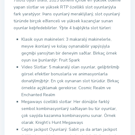
7slots oyun sitesi, 2025 dönemi içinde en yüksek ödeme
yapan slotlar ve yüksek RTP özellikli slot oyunlarýyla
fark yaratýyor. Þans oyunlarý meraklýlarý, slot oyunlarý
türünde birçok eðlenceli ve yüksek kazançlar sunan
oyunlar keþfedebilirler. Ýþte 4 baþlýkta slot türleri:
Klasik oyun makineleri: 3 makaralý makinelerle,
meyve ikonlarý ve kolay oynanabilir yapýsýyla
geçmiþi yansýtan bir deneyim saðlar. Birkaç örnek
oyun ise þunlardýr: Fruit Spark
Video Slotlar: 5 makaralý olan oyunlar, geliþtirilmiþ
görsel efektler bonuslarla ve animasyonlarla
donatýlmýþtýr. En çok oynanan slot türüdür. Birkaç
örnekle açýklamak gerekirse: Cosmic Realm ve
Enchanted Realm
Megaways özellikli slotlar: Her dönüþle farklý
sembol kombinasyonlarý saðlayan bu tür oyunlar,
çok sayýda kazanma kombinasyonu sunar. Örnek
olarak: Knight’s Hunt Megaways
Cepte jackpot Oyunlarý: Sabit ya da artan jackpot