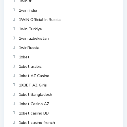
1win fr
1win India
1WIN Official In Russia
1win Turkiye
1win uzbekistan
1winRussia
1xbet
1xbet arabic
1xbet AZ Casino
1XBET AZ Giriş
1xbet Bangladesh
1xbet Casino AZ
1xbet casino BD
1xbet casino french