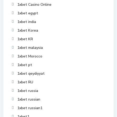
1xbet Casino Online
1xbet egypt
1xbet india
1xbet Korea
1xbet KR
1xbet malaysia
1xbet Morocco
1xbet pt
1xbet qeydiyyat
1xbet RU
1xbet russia
1xbet russian
1xbet russian1
1xbet1