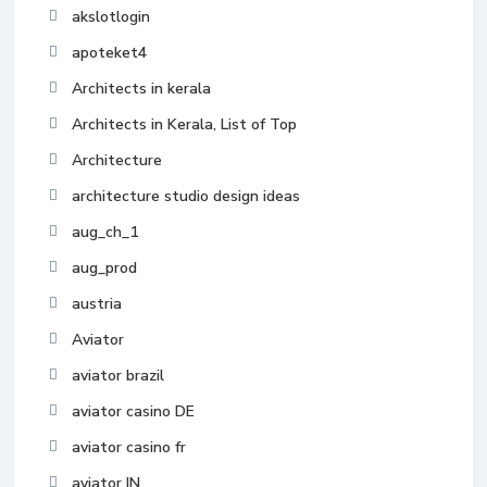
akslotlogin
apoteket4
Architects in kerala
Architects in Kerala, List of Top
Architecture
architecture studio design ideas
aug_ch_1
aug_prod
austria
Aviator
aviator brazil
aviator casino DE
aviator casino fr
aviator IN