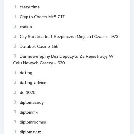
crazy time
Crypto Charts Mt5 717
csdino
Czy Slottica Jest Bezpieczna Miejscu I Czasie – 973
Dafabet Casino 158
Darmowe Spiny Bez Depozytu Za Rejestrację W
Celu Nowych Graczy – 620
dating
dating-advice
de 1020
diplomasedy
diplomm-i
diplomroomss
diplomsvuz