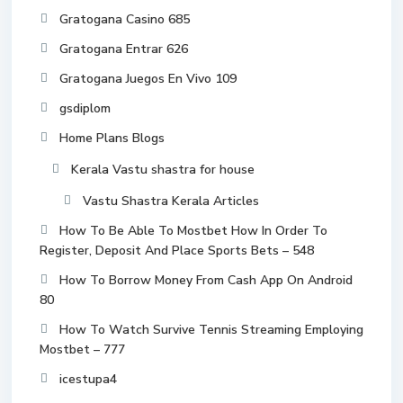
Gratogana Casino 685
Gratogana Entrar 626
Gratogana Juegos En Vivo 109
gsdiplom
Home Plans Blogs
Kerala Vastu shastra for house
Vastu Shastra Kerala Articles
How To Be Able To Mostbet How In Order To
Register, Deposit And Place Sports Bets – 548
How To Borrow Money From Cash App On Android
80
How To Watch Survive Tennis Streaming Employing
Mostbet – 777
icestupa4