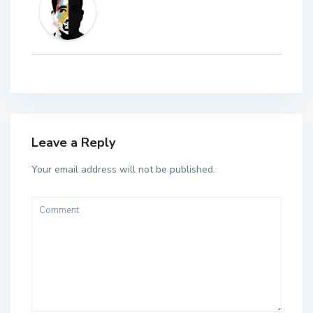
Leave a Reply
Your email address will not be published.