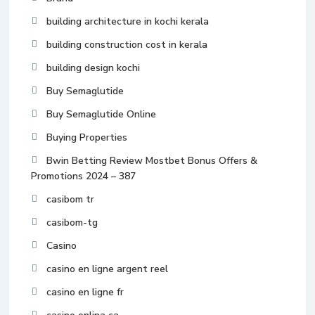
building architecture in kochi kerala
building construction cost in kerala
building design kochi
Buy Semaglutide
Buy Semaglutide Online
Buying Properties
Bwin Betting Review Mostbet Bonus Offers &
Promotions 2024 – 387
casibom tr
casibom-tg
Casino
casino en ligne argent reel
casino en ligne fr