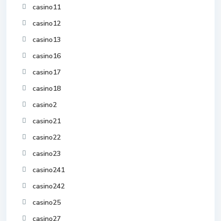
casino11
casino12
casino13
casino16
casino17
casino18
casino2
casino21
casino22
casino23
casino241
casino242
casino25
casino27