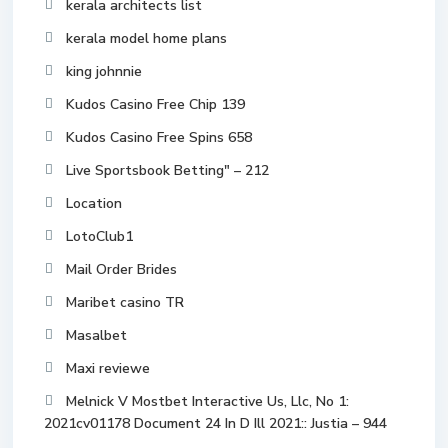
kerala architects list
kerala model home plans
king johnnie
Kudos Casino Free Chip 139
Kudos Casino Free Spins 658
Live Sportsbook Betting" – 212
Location
LotoClub1
Mail Order Brides
Maribet casino TR
Masalbet
Maxi reviewe
Melnick V Mostbet Interactive Us, Llc, No 1:
2021cv01178 Document 24 In D Ill 2021:: Justia – 944