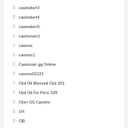
casinobet3
casinobet4
casinobet5
casinonon1
casinos
casinos1
Casinozer gg Online
casono02123
Cbd Oil Blessed Cbd 101
Cbd Oil For Pets 229
Cbet GG Cassino
CH
CIB