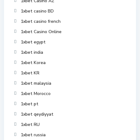
1xbet Casino AZ
1xbet casino BD
1xbet casino french
1xbet Casino Online
1xbet egypt
1xbet india
1xbet Korea
1xbet KR
1xbet malaysia
1xbet Morocco
1xbet pt
1xbet qeydiyyat
1xbet RU
1xbet russia