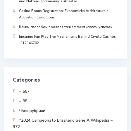
und Nutzen-Optimierungs-Ansätze
Casino Bonus Registration: Ekonomická Architektura a
Activation Conditions
Каким способом проявляется эффект «почти успеха»
Ensuring Fair Play The Mechanisms Behind Crypto Casinos
-312546702
Categories
– 557
– 88
! Без рубрики
"2024 Campeonato Brasileiro Série A Wikipedia –
372