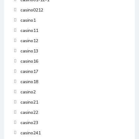
casino0212
casino1
casino11
casino12
casino13
casino16
casino17
casino18
casino2
casino21
casino22
casino23
casino241