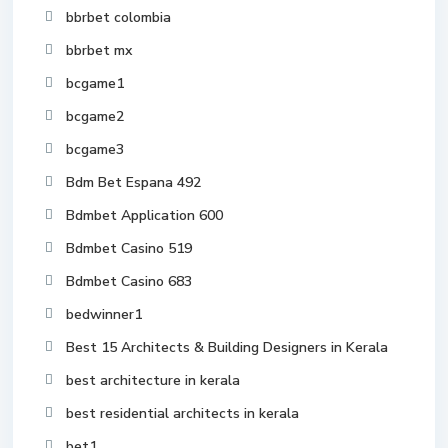
bbrbet colombia
bbrbet mx
bcgame1
bcgame2
bcgame3
Bdm Bet Espana 492
Bdmbet Application 600
Bdmbet Casino 519
Bdmbet Casino 683
bedwinner1
Best 15 Architects & Building Designers in Kerala
best architecture in kerala
best residential architects in kerala
bet1