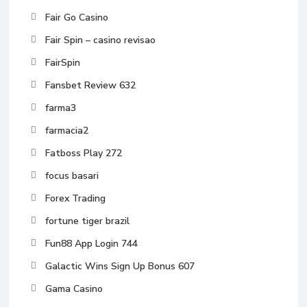
Fair Go Casino
Fair Spin – casino revisao
FairSpin
Fansbet Review 632
farma3
farmacia2
Fatboss Play 272
focus basari
Forex Trading
fortune tiger brazil
Fun88 App Login 744
Galactic Wins Sign Up Bonus 607
Gama Casino