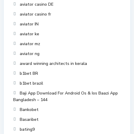
aviator casino DE
aviator casino fr
aviator IN
aviator ke
aviator mz
aviator ng
award winning architects in kerala
b1bet BR
b1bet brazil
Baji App Download For Android Os & Ios Baazi App
Bangladesh – 144
Bankobet
Basaribet
bating9