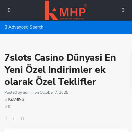
Advanced Search
7slots Casino Dünyasi En
Yeni Özel Indirimler ek
olarak Özel Teklifler
Posted by admin on October 7, 2025
IGAMING
0