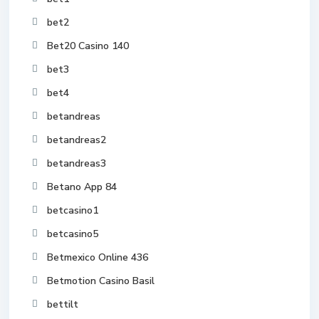
bet2
Bet20 Casino 140
bet3
bet4
betandreas
betandreas2
betandreas3
Betano App 84
betcasino1
betcasino5
Betmexico Online 436
Betmotion Casino Basil
bettilt