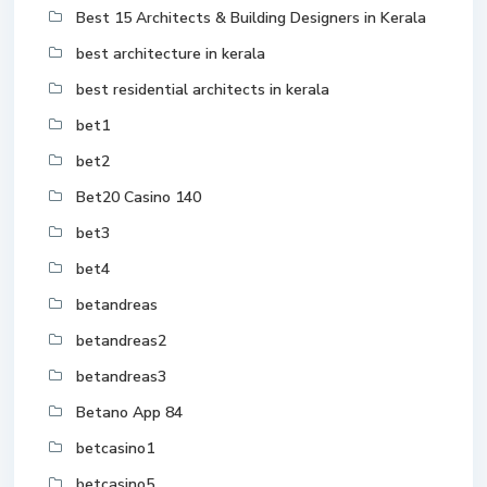
Best 15 Architects & Building Designers in Kerala
best architecture in kerala
best residential architects in kerala
bet1
bet2
Bet20 Casino 140
bet3
bet4
betandreas
betandreas2
betandreas3
Betano App 84
betcasino1
betcasino5