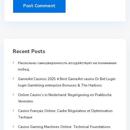
Recent Posts
Насколько самоуверенность воздействует на понимание
побед
GameArt Casinos 2025 ⭐ Best GameArt casino Dr Bet Login
login Gambling enterprise Bonuses & The Harbors
Online Casino’s in Nederland: Regelgeving en Praktische
Vereisten
Casino Français Online: Cadre Régulateur et Optimisation
Tactique
Casino Gaming Machines Online: Technical Foundations