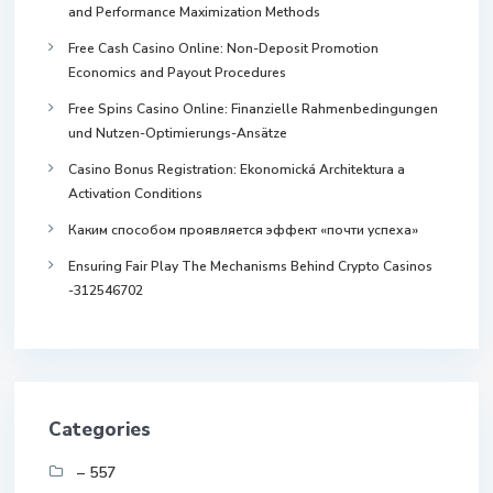
and Performance Maximization Methods
Free Cash Casino Online: Non-Deposit Promotion
Economics and Payout Procedures
Free Spins Casino Online: Finanzielle Rahmenbedingungen
und Nutzen-Optimierungs-Ansätze
Casino Bonus Registration: Ekonomická Architektura a
Activation Conditions
Каким способом проявляется эффект «почти успеха»
Ensuring Fair Play The Mechanisms Behind Crypto Casinos
-312546702
Categories
– 557