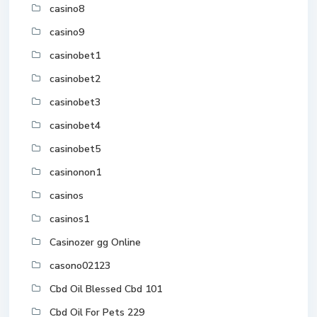
casino8
casino9
casinobet1
casinobet2
casinobet3
casinobet4
casinobet5
casinonon1
casinos
casinos1
Casinozer gg Online
casono02123
Cbd Oil Blessed Cbd 101
Cbd Oil For Pets 229