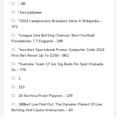
– 88
! Без рубрики
"2024 Campeonato Brasileiro Série A Wikipedia –
372
"League One Betting Chances: Best Football
Possibilities 7 7 England – 299
"mostbet Sportsbook Promo: Computer Code 2024
First Bet Reset Up To $250 – 861
"Svenska Team 17 Gör Sig Redo För Spel I Kanada
Sv – 779
1
123
16 Slottica Przez Playson – 139
188bet Live Find Out The Dynamic Planet Of Live
Betting And Casino Interaction – 40