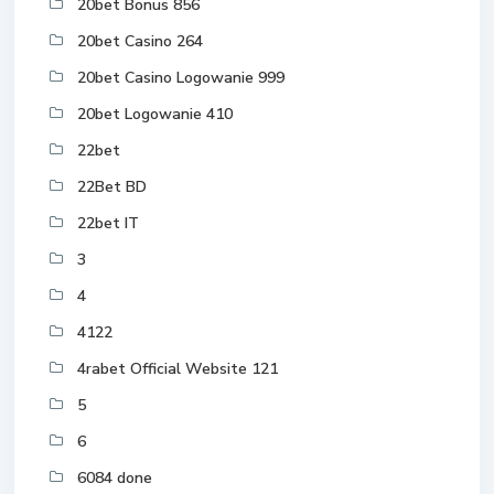
20bet Bonus 856
20bet Casino 264
20bet Casino Logowanie 999
20bet Logowanie 410
22bet
22Bet BD
22bet IT
3
4
4122
4rabet Official Website 121
5
6
6084 done