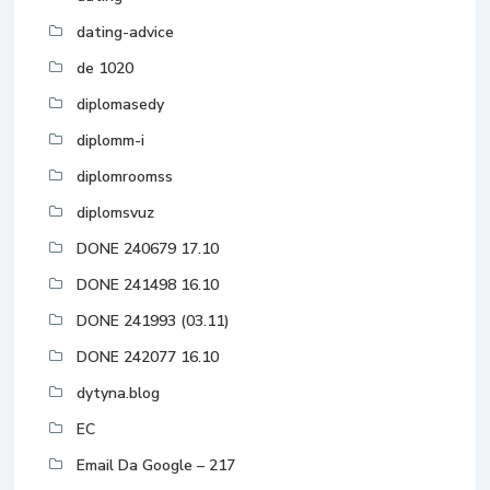
dating-advice
de 1020
diplomasedy
diplomm-i
diplomroomss
diplomsvuz
DONE 240679 17.10
DONE 241498 16.10
DONE 241993 (03.11)
DONE 242077 16.10
dytyna.blog
EC
Email Da Google – 217