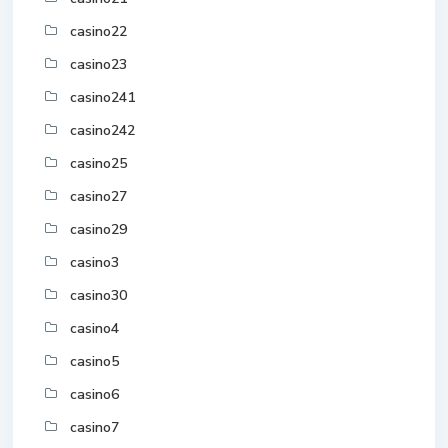
casino22
casino23
casino241
casino242
casino25
casino27
casino29
casino3
casino30
casino4
casino5
casino6
casino7