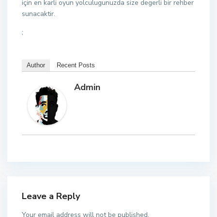
için en karli oyun yolculugunuzda size degerli bir rehber
sunacaktir.
;
Author
Recent Posts
Admin
Leave a Reply
Your email address will not be published.