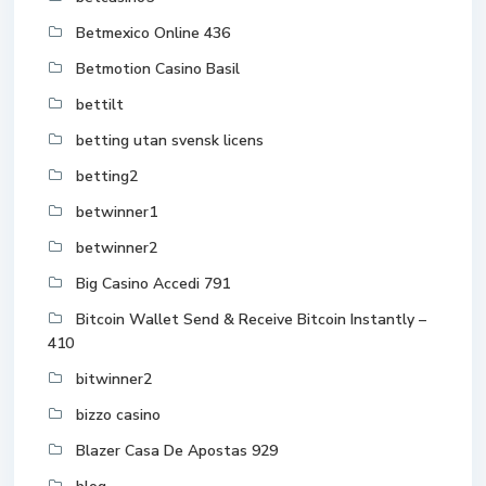
Betmexico Online 436
Betmotion Casino Basil
bettilt
betting utan svensk licens
betting2
betwinner1
betwinner2
Big Casino Accedi 791
Bitcoin Wallet Send & Receive Bitcoin Instantly –
410
bitwinner2
bizzo casino
Blazer Casa De Apostas 929