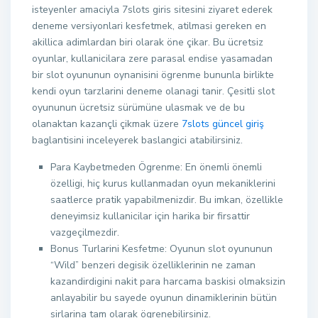
isteyenler amaciyla 7slots giris sitesini ziyaret ederek
deneme versiyonlari kesfetmek, atilmasi gereken en
akillica adimlardan biri olarak öne çikar. Bu ücretsiz
oyunlar, kullanicilara zere parasal endise yasamadan
bir slot oyununun oynanisini ögrenme bununla birlikte
kendi oyun tarzlarini deneme olanagi tanir. Çesitli slot
oyununun ücretsiz sürümüne ulasmak ve de bu
olanaktan kazançli çikmak üzere
7slots güncel giriş
baglantisini inceleyerek baslangici atabilirsiniz.
Para Kaybetmeden Ögrenme: En önemli önemli
özelligi, hiç kurus kullanmadan oyun mekaniklerini
saatlerce pratik yapabilmenizdir. Bu imkan, özellikle
deneyimsiz kullanicilar için harika bir firsattir
vazgeçilmezdir.
Bonus Turlarini Kesfetme: Oyunun slot oyununun
“Wild” benzeri degisik özelliklerinin ne zaman
kazandirdigini nakit para harcama baskisi olmaksizin
anlayabilir bu sayede oyunun dinamiklerinin bütün
sirlarina tam olarak ögrenebilirsiniz.