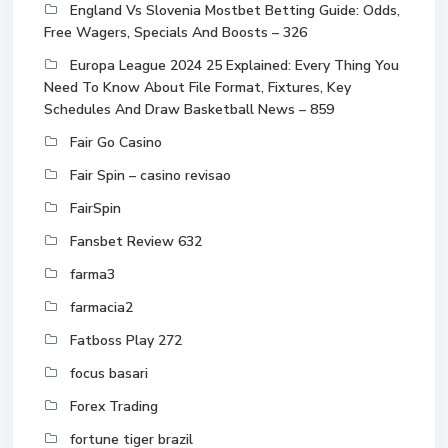
England Vs Slovenia Mostbet Betting Guide: Odds,
Free Wagers, Specials And Boosts – 326
Europa League 2024 25 Explained: Every Thing You
Need To Know About File Format, Fixtures, Key
Schedules And Draw Basketball News – 859
Fair Go Casino
Fair Spin – casino revisao
FairSpin
Fansbet Review 632
farma3
farmacia2
Fatboss Play 272
focus basari
Forex Trading
fortune tiger brazil