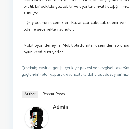
pratik bir þekilde gezilebilir ve oyunlara hýzlý ulaþým im
sunuyor.
Hýzlý ödeme seçenekleri: Kazançlar çabucak ödenir ve e
ödeme seçenekleri sunulur.
Mobil oyun deneyimi: Mobil platformlar üzerinden sorunsu
oyun keyfi sunuyorlar.
Çevrimiçi casino, geniþ içerik yelpazesi ve sezgisel tasarý
güçlendirmeler yaparak oyunculara daha üst düzey bir hizm
Author
Recent Posts
Admin