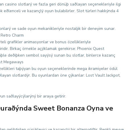
 casino slotlarý ve fazla geri dönüþ saðlayan seçenekleriyle ilgi
k eðlenceli ve kazançlý oyun bulabilirler. Slot türleri hakkýnda 4
konlarý ve sade oyun mekanikleriyle nostaljik bir deneyim sunar.
e Retro Charm
teli grafikler animasyonlar ve bonus özellikleriyle
biridir. Birkaç örnekle açýklamak gerekirse: Phoenix Quest
üþle deðiþken sembol sayýsý sunan bu slotlar, binlerce kazanç
est Megaways
ellikleri taþýyan bu oyun seçeneklerinde mega ikramiyeler ödül
layan slotlardýr. Bu oyunlardan öne çýkanlar: Lost Vault Jackpot,
un saðlayýcýlarýný bir araya getirir.
Duraðýnda Sweet Bonanza Oyna ve
geliþtirilen sürükleyici ve kazançlý bir alternatiftir. Renkli meyve