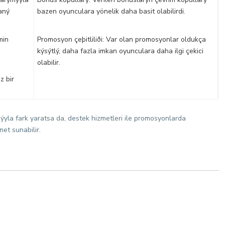
kaný
bazen oyunculara yönelik daha basit olabilirdi.
min
Promosyon çeþitliliði: Var olan promosyonlar oldukça
kýsýtlý, daha fazla imkan oyunculara daha ilgi çekici
olabilir.
z bir
mýyla fark yaratsa da, destek hizmetleri ile promosyonlarda
et sunabilir.