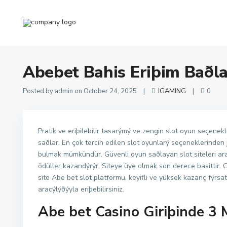
Home
IGAMING
Abebet Bahis Eriþim Baðlantýsý 2025
Abebet Bahis Eriþim Baðl
Posted by admin on October 24, 2025
|
IGAMING
|
0
Pratik ve eriþilebilir tasarýmý ve zengin slot oyun seçenek
saðlar. En çok tercih edilen slot oyunlarý seçeneklerinden 
bulmak mümkündür. Güvenli oyun saðlayan slot siteleri ar
ödüller kazandýrýr. Siteye üye olmak son derece basittir. 
site Abe bet slot platformu, keyifli ve yüksek kazanç fýrs
aracýlýðýyla eriþebilirsiniz.
Abe bet Casino Giriþinde 3