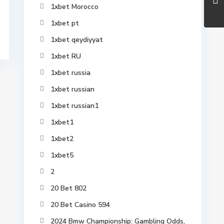
1xbet Morocco
1xbet pt
1xbet qeydiyyat
1xbet RU
1xbet russia
1xbet russian
1xbet russian1
1xbet1
1xbet2
1xbet5
2
20 Bet 802
20 Bet Casino 594
2024 Bmw Championship: Gambling Odds,