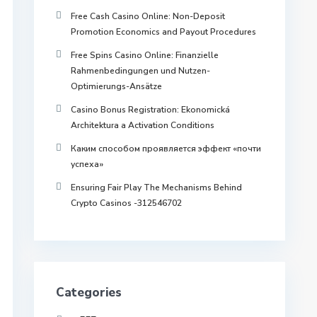
Free Cash Casino Online: Non-Deposit
Promotion Economics and Payout Procedures
Free Spins Casino Online: Finanzielle
Rahmenbedingungen und Nutzen-
Optimierungs-Ansätze
Casino Bonus Registration: Ekonomická
Architektura a Activation Conditions
Каким способом проявляется эффект «почти
успеха»
Ensuring Fair Play The Mechanisms Behind
Crypto Casinos -312546702
Categories