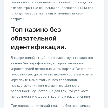
платежей или их минимизированный объем делает
эти электронные кошельки привлекательными для
глаз для юзеров, желающих уменьшить свои
затраты.
Топ казино без
обязательной
идентификации.
В сфере онлайн-гемблинга существует множество
казино без верификации, которые завлекают
игроков своей легкостью и комфортом. Основное
плюс этих ресурсов — это возможность запустить
игру почти моментально, без требования
предоставления личных данных. Данное в
особенности существенно для тех, кто уважает
приватность и скорость доступа к развлечениям.
При определении онлайн-казино без верификации