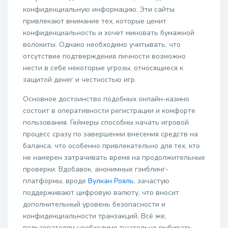
конфиденциальную информацию. Эти сайты
привлекают внимание тех, которые ценит
конфиденциальность и хочет миновать бумажной
волокиты. Однако необходимо учитывать, что
отсутствие подтверждения личности возможно
нести в себе некоторые угрозы, относящиеся к
защитой денег и честностью игр.
Основное достоинство подобных онлайн-казино
состоит в оперативности регистрации и комфорте
пользования. Геймеры способны начать игровой
процесс сразу по завершении внесения средств на
баланса, что особенно привлекательно для тех, кто
не намерен затрачивать время на продолжительные
проверки. Вдобавок, анонимные гэмблинг-
платформы, вроде
Вулкан Рояль
, зачастую
поддерживают цифровую валюту, что вносит
дополнительный уровень безопасности и
конфиденциальности транзакций. Всё же,
пользователям необходимо тщательно выбирать