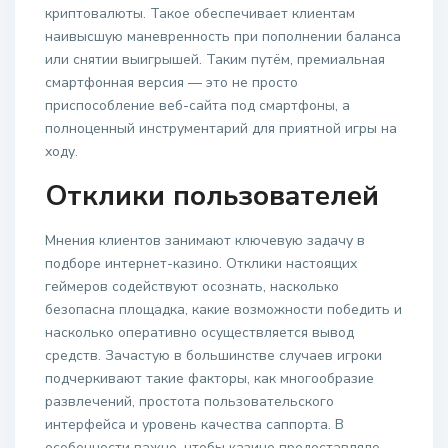
криптовалюты. Такое обеспечивает клиентам
наивысшую маневренность при пополнении баланса
или снятии выигрышей. Таким путём, премиальная
смартфонная версия — это не просто
приспособление веб-сайта под смартфоны, а
полноценный инструментарий для приятной игры на
ходу.
Отклики пользователей
Мнения клиентов занимают ключевую задачу в
подборе интернет-казино. Отклики настоящих
геймеров содействуют осознать, насколько
безопасна площадка, какие возможности победить и
насколько оперативно осуществляется вывод
средств. Зачастую в большинстве случаев игроки
подчеркивают такие факторы, как многообразие
развлечений, простота пользовательского
интерфейса и уровень качества саппорта. В
особенности важно, чтобы казино предоставляло