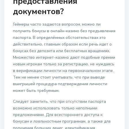
предоставления
документов?
Геймеры часто задаются вопросом, можно ли
получить бонусы в онлайн-казино без предъявления
паспорта. В определённых обстоятельствах это
действительно, главным образом если речь идет о
бонусах без депозита или бесплатных вращениях.
Множество интернет-казино дают подобные премии
новым игрокам только за регистрацию, не нуждаясь
в верификации личности на первоначальном этапе.
Тем не менее стоит учитывать, что при выводе
выигрышей процедура подтверждения личности
может быть требуемым.
Следует заметить, что при отсутствии паспорта
возможно использовать только неполными
предложениями. Для всестороннего доступа к
бонусам и лояльностным программам, а также для
получения больших денег, идентификация