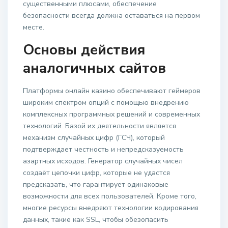
существенными плюсами, обеспечение
безопасности всегда должна оставаться на первом
месте.
Основы действия
аналогичных сайтов
Платформы онлайн казино обеспечивают геймеров
широким спектром опций с помощью внедрению
комплексных программных решений и современных
технологий. Базой их деятельности является
механизм случайных цифр (ГСЧ), который
подтверждает честность и непредсказуемость
азартных исходов. Генератор случайных чисел
создаёт цепочки цифр, которые не удастся
предсказать, что гарантирует одинаковые
возможности для всех пользователей. Кроме того,
многие ресурсы внедряют технологии кодирования
данных, такие как SSL, чтобы обезопасить