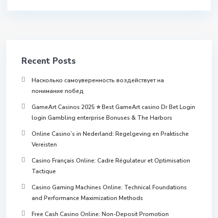
Recent Posts
Насколько самоуверенность воздействует на
понимание побед
GameArt Casinos 2025 ⭐ Best GameArt casino Dr Bet Login
login Gambling enterprise Bonuses & The Harbors
Online Casino’s in Nederland: Regelgeving en Praktische
Vereisten
Casino Français Online: Cadre Régulateur et Optimisation
Tactique
Casino Gaming Machines Online: Technical Foundations
and Performance Maximization Methods
Free Cash Casino Online: Non-Deposit Promotion