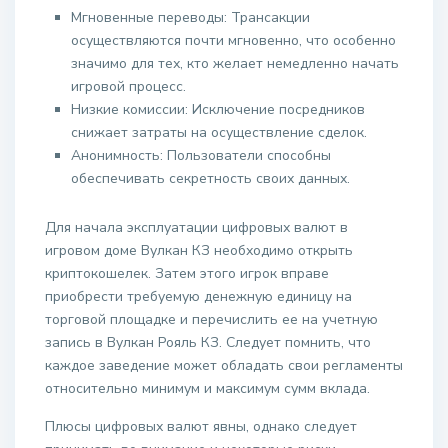
Мгновенные переводы: Трансакции
осуществляются почти мгновенно, что особенно
значимо для тех, кто желает немедленно начать
игровой процесс.
Низкие комиссии: Исключение посредников
снижает затраты на осуществление сделок.
Анонимность: Пользователи способны
обеспечивать секретность своих данных.
Для начала эксплуатации цифровых валют в
игровом доме Вулкан КЗ необходимо открыть
криптокошелек. Затем этого игрок вправе
приобрести требуемую денежную единицу на
торговой площадке и перечислить ее на учетную
запись в Вулкан Рояль КЗ. Следует помнить, что
каждое заведение может обладать свои регламенты
относительно минимум и максимум сумм вклада.
Плюсы цифровых валют явны, однако следует