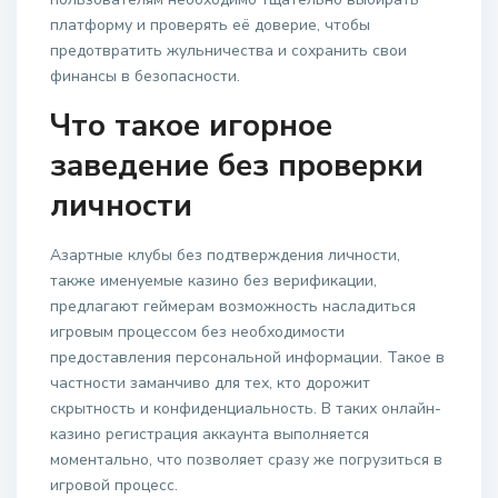
платформу и проверять её доверие, чтобы
предотвратить жульничества и сохранить свои
финансы в безопасности.
Что такое игорное
заведение без проверки
личности
Азартные клубы без подтверждения личности,
также именуемые казино без верификации,
предлагают геймерам возможность насладиться
игровым процессом без необходимости
предоставления персональной информации. Такое в
частности заманчиво для тех, кто дорожит
скрытность и конфиденциальность. В таких онлайн-
казино регистрация аккаунта выполняется
моментально, что позволяет сразу же погрузиться в
игровой процесс.