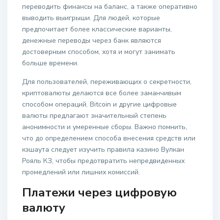
переводить финансы на баланс, а также оперативно
выводить выигрыши. Для людей, которые
предпочитает более классические варианты,
денежные переводы через банк являются
достоверным способом, хотя и могут занимать
больше времени.
Для пользователей, переживающих о секретности,
криптовалюты делаются все более заманчивым
способом операций. Bitcoin и другие цифровые
валюты предлагают значительный степень
анонимности и умеренные сборы. Важно помнить,
что до определением способа внесения средств или
кэшаута следует изучить правила казино Вулкан
Рояль КЗ, чтобы предотвратить непредвиденных
промедлений или лишних комиссий.
Платежи через цифровую
валюту