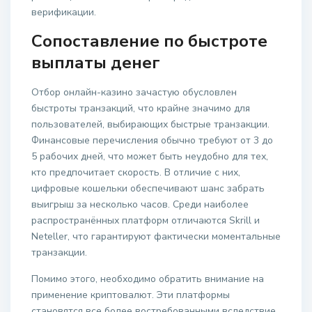
верификации.
Сопоставление по быстроте
выплаты денег
Отбор онлайн-казино зачастую обусловлен
быстроты транзакций, что крайне значимо для
пользователей, выбирающих быстрые транзакции.
Финансовые перечисления обычно требуют от 3 до
5 рабочих дней, что может быть неудобно для тех,
кто предпочитает скорость. В отличие с них,
цифровые кошельки обеспечивают шанс забрать
выигрыш за несколько часов. Среди наиболее
распространённых платформ отличаются Skrill и
Neteller, что гарантируют фактически моментальные
транзакции.
Помимо этого, необходимо обратить внимание на
применение криптовалют. Эти платформы
становятся все более востребованными вследствие