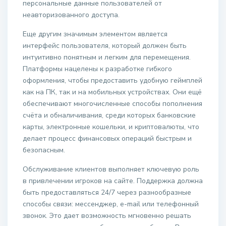
персональные данные пользователей от
неавторизованного доступа.
Еще другим значимым элементом является
интерфейс пользователя, который должен быть
интуитивно понятным и легким для перемещения.
Платформы нацелены к разработке гибкого
оформления, чтобы предоставить удобную геймплей
как на ПК, так и на мобильных устройствах. Они ещё
обеспечивают многочисленные способы пополнения
счёта и обналичивания, среди которых банковские
карты, электронные кошельки, и криптовалюты, что
делает процесс финансовых операций быстрым и
безопасным.
Обслуживание клиентов выполняет ключевую роль
в привлечении игроков на сайте. Поддержка должна
быть предоставляться 24/7 через разнообразные
способы связи: мессенджер, e-mail или телефонный
звонок. Это дает возможность мгновенно решать