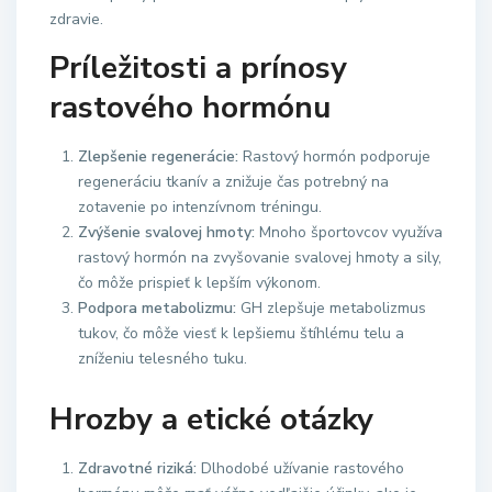
zdravie.
Príležitosti a prínosy
rastového hormónu
Zlepšenie regenerácie:
Rastový hormón podporuje
regeneráciu tkanív a znižuje čas potrebný na
zotavenie po intenzívnom tréningu.
Zvýšenie svalovej hmoty:
Mnoho športovcov využíva
rastový hormón na zvyšovanie svalovej hmoty a sily,
čo môže prispieť k lepším výkonom.
Podpora metabolizmu:
GH zlepšuje metabolizmus
tukov, čo môže viesť k lepšiemu štíhlému telu a
zníženiu telesného tuku.
Hrozby a etické otázky
Zdravotné riziká:
Dlhodobé užívanie rastového