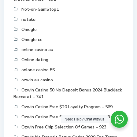
Not-on-GamStop1
nutaku
Omegle
Omegle cc
online casino au
Online dating
onlone casino ES
ozwin au casino
Ozwin Casino 50 No Deposit Bonus 2024 Blackjack
Baccarat – 741
Ozwin Casino Free $20 Loyalty Program – 569
Ozwin Casino Free Spins Casino Offers – 353
Need Help?
Chat with us
Ozwin Free Chip Selection Of Games – 923