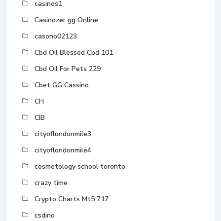
casinos1
Casinozer gg Online
casono02123
Cbd Oil Blessed Cbd 101
Cbd Oil For Pets 229
Cbet GG Cassino
CH
CIB
cityoflondonmile3
cityoflondonmile4
cosmetology school toronto
crazy time
Crypto Charts Mt5 717
csdino