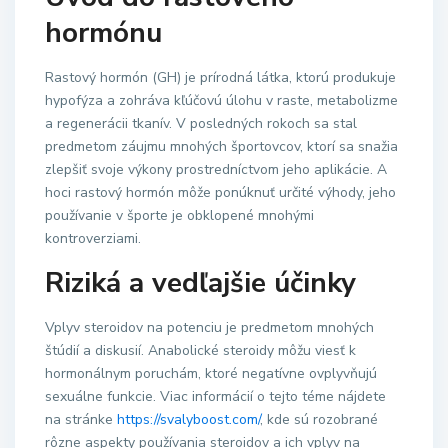
hormónu
Rastový hormón (GH) je prírodná látka, ktorú produkuje
hypofýza a zohráva kľúčovú úlohu v raste, metabolizme
a regenerácii tkanív. V posledných rokoch sa stal
predmetom záujmu mnohých športovcov, ktorí sa snažia
zlepšiť svoje výkony prostredníctvom jeho aplikácie. A
hoci rastový hormón môže ponúknuť určité výhody, jeho
používanie v športe je obklopené mnohými
kontroverziami.
Riziká a vedľajšie účinky
Vplyv steroidov na potenciu je predmetom mnohých
štúdií a diskusií. Anabolické steroidy môžu viesť k
hormonálnym poruchám, ktoré negatívne ovplyvňujú
sexuálne funkcie. Viac informácií o tejto téme nájdete
na stránke
https://svalyboost.com/
, kde sú rozobrané
rôzne aspekty používania steroidov a ich vplyv na