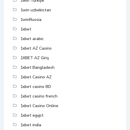
1win Turkiye
1win uzbekistan
1winRussia
1xbet
1xbet arabic
1xbet AZ Casino
1XBET AZ Giriş
1xbet Bangladesh
1xbet Casino AZ
1xbet casino BD
1xbet casino french
1xbet Casino Online
1xbet egypt
1xbet india