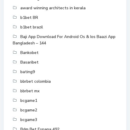
award winning architects in kerala
b1bet BR
b1bet brazil
Baji App Download For Android Os & Ios Baazi App
Bangladesh – 144
Bankobet
Basaribet
bating9
bbrbet colombia
bbrbet mx
bcgame1
bcgame2
bcgame3
Bdm Bet Espana 492