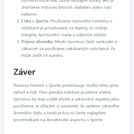
hormónu môže mať vážne vedľajšie účinky, ako je
zhoršenie srdcovej činnosti, diabetes alebo rast
nádorov.
Etika v športe:
Používanie rastového hormónu v
súťažiach je považované za doping, čo znižuje
integritu športového sveta a odborné súťaže.
Právne dôsledky:
Mnohí športovci čelili sankciám a
zákazom za používanie zakázaných substancií, čo
môže zničiť ich kariéru.
Záver
Rastový hormón v športe predstavuje zložitú tému plnú
výhod a rizík. Hoci ponúka niektoré pozitívne efekty,
športovci by mali zvážiť etické a zdravotné aspekty jeho
používania. Je dôležité si uvedomiť, že vedenie zdravého
životného štýlu a tvrdá práca sú často najlepšími
prostriedkami na dosiahnutie úspechu v športe.